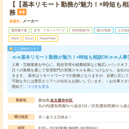
【【基本リモート勤務が魅力！×時短も相
務
派遣
メーカー
派遣先
履歴書不要
在宅・リモートワーク
WEB登録OK
週5日勤務
土日祝
Word
Excel
PowerPoint
ここがポイント！
≪≪基本リモート勤務が魅力！×時短も相談OK≫≫人事
人事・労務業務を中心に、勤怠管理や経費精算など幅広いバックオフ
日々の業務を通じて管理部門の実務スキルを身につけながら、会社の
きます。 基本はリモートワークでの勤務となりますが、必要に応じ
可能な方には豊田エリアへの出社もお願いしています。＜お仕事スタ
開始で…
つづきを見る
勤務地
愛知県
名古屋市中区
丸の内(愛知県)駅から徒歩1分／伏見(愛知県)駅から徒
曜日頻度
月～金※土日休み！
時間
9:00～18:00(実働:8時間) (休憩60分)