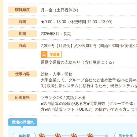
曜日頻度
月～金（土日祝休み）
時間
★9:00～18:00（休憩時間 12:00～13:00）
期間
2026年8月～長期
時給
2,300円【月収例】約386,000円（時給2,300円×実働8
交通費
通勤交通費の支給あり（当社規定による）
仕事内容
総務・人事・労務
大手企業にて、グループ会社など含め数千名の社員や
0月以降に新システムに移行するため、現行システム
応募資格
ブランクOK / 英語力不要
●給与計算の経験がある方●従業員数（グループ全体）
方●給与計算ソフト（OBIC7）の操作ができる方…
つ
職場の雰囲気
年齢層
男女比率