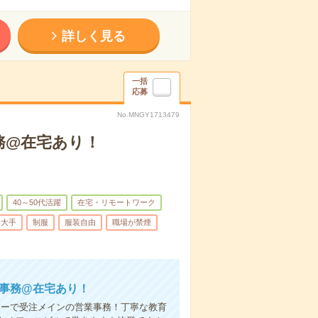
詳しく見る
一括
応募
No.MNGY1713479
務@在宅あり！
40～50代活躍
在宅・リモートワーク
大手
制服
服装自由
職場が禁煙
業事務@在宅あり！
カーで受注メインの営業事務！丁寧な教育