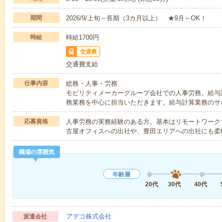
期間
2026/9/上旬～長期（3カ月以上） ★9月～OK！
時給
時給1700円
交通費
交通費支給
仕事内容
総務・人事・労務
モビリティメーカーグループ会社での人事労務。給与
務業務を中心に担当いただきます。給与計算業務のサ
応募資格
人事労務の実務経験のある方。基本はリモートワーク
古屋オフィスへの出社や、豊田エリアへの出社にも柔
職場の雰囲気
年齢層
20代
30代
40代
アデコ株式会社
派遣会社