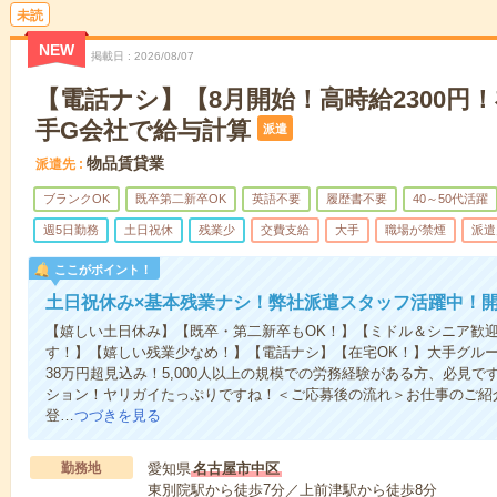
未読
NEW
掲載日
2026/08/07
【電話ナシ】【8月開始！高時給2300円
手G会社で給与計算
派遣
物品賃貸業
派遣先
ブランクOK
既卒第二新卒OK
英語不要
履歴書不要
40～50代活躍
週5日勤務
土日祝休
残業少
交費支給
大手
職場が禁煙
派遣
ここがポイント！
土日祝休み×基本残業ナシ！弊社派遣スタッフ活躍中！
【嬉しい土日休み】【既卒・第二新卒もOK！】【ミドル＆シニア歓
す！】【嬉しい残業少なめ！】【電話ナシ】【在宅OK！】大手グル
38万円超見込み！5,000人以上の規模での労務経験がある方、必見
ション！ヤリガイたっぷりですね！＜ご応募後の流れ＞お仕事のご紹
登…
つづきを見る
勤務地
愛知県
名古屋市中区
東別院駅から徒歩7分／上前津駅から徒歩8分