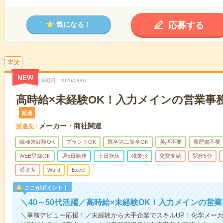
応募する
気になる！
未読
NEW
掲載日
2026/08/07
高時給×未経験OK！入力メインの営業事
派遣
メーカー・商社関連
派遣先
職種未経験OK
ブランクOK
既卒第二新卒OK
英語不要
履歴書不要
WEB登録OK
週5日勤務
土日祝休
残業少
交費支給
駅歩5分
派遣多
Word
Excel
ここがポイント！
＼40～50代活躍／高時給×未経験OK！入力メインの営
＼事務デビュー応援！／未経験から大手企業でスキルUP！化学メー