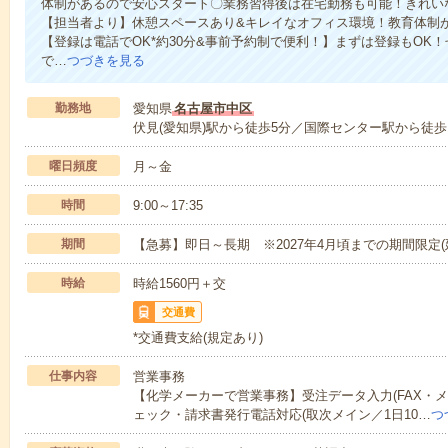
体制があるので安心スタート〇業務習得後は在宅勤務も可能！きれい
【担当者より】休憩スペースあり&キレイなオフィス環境！教育体制
【登録は電話でOK*約30分&事前予約制で便利！】まずは登録もOK
で…
つづきを見る
勤務地
愛知県
名古屋市中区
伏見(愛知県)駅から徒歩5分／国際センター駅から徒歩
曜日頻度
月～金
時間
9:00～17:35
期間
【急募】即日～長期 ※2027年4月頃までの期間限定(
時給
時給1560円＋交
交通費
*交通費支給(規定あり)
仕事内容
営業事務
【化学メーカーで営業事務】受注データ入力(FAX・
ェック・請求書発行電話対応(取次メイン／1日10…
つ