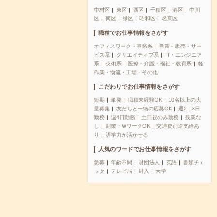
中村区
東区
西区
千種区
港区
中川
区
南区
緑区
昭和区
名東区
職種でお仕事情報をさがす
オフィスワーク・事務系
営業・販売・サー
ビス系
クリエイティブ系
IT・エンジニア
系
技術系
医療・介護・福祉・教育系
軽
作業・物流・工場・その他
こだわりでお仕事情報をさがす
短期
単発
職種未経験OK
10名以上の大
量募集
友だちと一緒の応募OK
週2～3日
勤務
週4日勤務
土日祝のみ勤務
残業な
し
副業・WワークOK
交通費別途支給あ
り
語学力が活かせる
人気のワードでお仕事情報をさがす
急募
年齢不問
財団法人
英語
書類チェ
ック
テレビ局
封入
大学