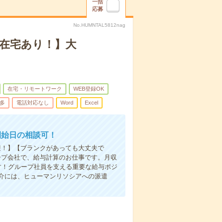
一括
応募
No.HUMNTAL5812nag
！在宅あり！】大
在宅・リモートワーク
WEB登録OK
多
電話対応なし
Word
Excel
開始日の相談可！
迎！】【ブランクがあっても大丈夫で
ープ会社で、給与計算のお仕事です。月収
です！グループ社員を支える重要な給与ポジ
介には、ヒューマンリソシアへの派遣