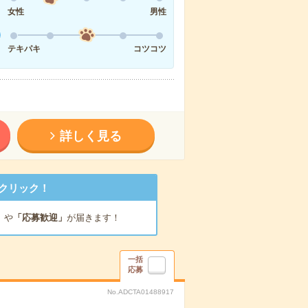
女性
男性
テキパキ
コツコツ
詳しく見る
クリック！
」
や
「応募歓迎」
が届きます！
一括
応募
No.ADCTA01488917