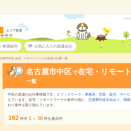
ヘル
エリア変更
た希望条件
お気に入りの派遣会社
古屋市中区 在宅・リモートワークの派遣の仕事一覧
名古屋市中区
在宅・リモー
で
一覧
中区の派遣のお仕事情報です。
オフィスワーク・事務系
、
営業・販売・サービ
えています。在宅・リモートワークの条件の他に、
交通費別途支給あり
、
職種
わり条件も取り揃えています。
162
1
30
件中
～
件を表示中