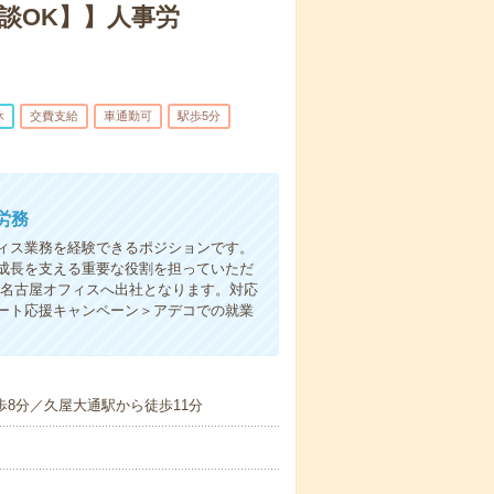
談OK】】人事労
休
交費支給
車通勤可
駅歩5分
労務
ィス業務を経験できるポジションです。
成長を支える重要な役割を担っていただ
て名古屋オフィスへ出社となります。対応
ート応援キャンペーン＞アデコでの就業
歩8分／久屋大通駅から徒歩11分