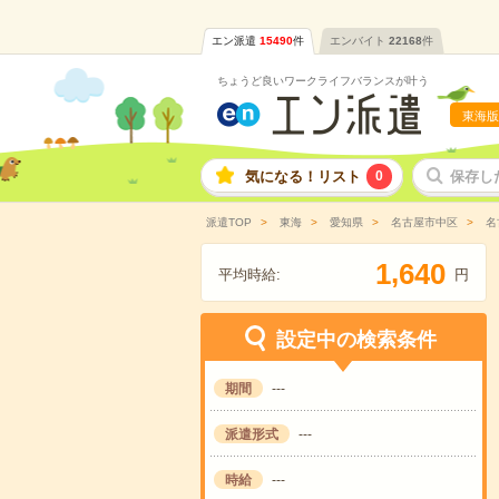
エン派遣
15490
件
エンバイト
22168
件
ちょうど良いワークライフバランスが叶う
東海版
気になる！リスト
0
保存し
派遣TOP
東海
愛知県
名古屋市中区
名
,
1
6
4
0
平均時給:
円
設定中の検索条件
期間
---
派遣形式
---
時給
---