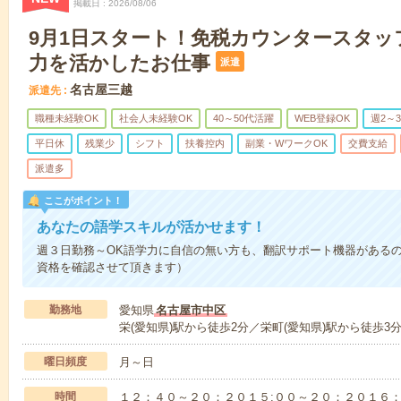
掲載日
2026/08/06
9月1日スタート！免税カウンタースタッフ
力を活かしたお仕事
派遣
名古屋三越
派遣先
職種未経験OK
社会人未経験OK
40～50代活躍
WEB登録OK
週2～
平日休
残業少
シフト
扶養控内
副業・WワークOK
交費支給
派遣多
ここがポイント！
あなたの語学スキルが活かせます！
週３日勤務～OK語学力に自信の無い方も、翻訳サポート機器がある
資格を確認させて頂きます）
勤務地
愛知県
名古屋市中区
栄(愛知県)駅から徒歩2分／栄町(愛知県)駅から徒歩3
曜日頻度
月～日
時間
１２：４０～２０：２０１５:００～２０：２０１６