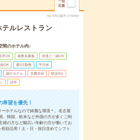
一括
応募
No.SRIO案件-0798NS
！ホテルレストラン
空間のホテル内♪
新卒OK
複数名募集
友達と一緒OK
登録OK
週5日勤務
平日休
旅行ホテル
交費支給
駅歩5分
ン
語学
の希望を優先！
アリーホテルなので綺麗な環境＊。名古屋
国、韓国、欧米など外国の方が多くご利
主婦の方など幅広い年齢の方が働いてお
を有効活用！土・日・祝日含めてシフト