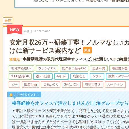
「気になる！」を押しておくと、派遣会社から
「面談確約
未読
NEW
掲載日
2026/08/06
安定月収26万～研修丁寧！ノルマなし♫
けに新サービス案内など
派遣
◆携帯電話の販売代理店◆オフィスビルは新しいので綺麗
派遣先
職種未経験OK
ブランクOK
既卒第二新卒OK
英語不要
履歴書不要
WEB登録OK
週5日勤務
平日休
残業なし
シフト
副業・Wワーク
大手
服装自由
日払いOK
週払いOK
職場が禁煙
ルーティン
ここがポイント！
接客経験をオフィスで活かしませんか!上場グループな
▼東証上場グループの安定企業だから、将来を見据えて長く働けますよ
で、お電話のスキルも身につきますよ▼朝はゆっくり遅めの出勤だか
は一切ありませんので自分のペースでお客様に寄り添ってくださいね
場環境です!男女比は半分ずつで20代や30代が活躍しています○困っ