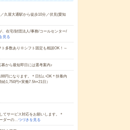
分／久屋大通駅から徒歩10分／伏見(愛知
、在宅/財団法人/事務/コールセンター/
を見る
※シフト多数あり※シフト固定も相談OK！～
る
応募から最短即日には選考案内♪
,188円になります。＊日払いOK＊扶養内
,750円×実働7.5h×21日）
してサービス対応をお願いします。＊
ーダーの…
つづきを見る