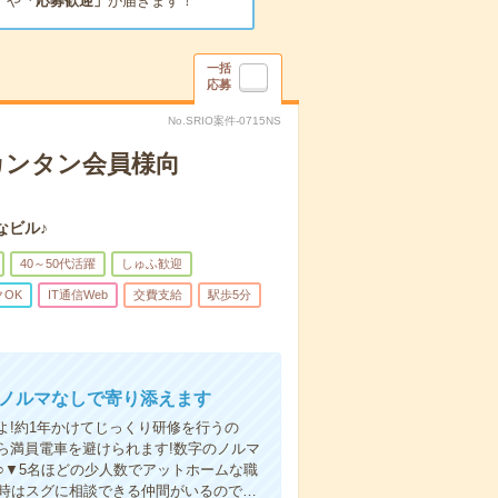
」
や
「応募歓迎」
が届きます！
一括
応募
No.SRIO案件-0715NS
カンタン会員様向
なビル♪
40～50代活躍
しゅふ歓迎
OK
IT通信Web
交費支給
駅歩5分
らノルマなしで寄り添えます
!約1年かけてじっくり研修を行うの
ら満員電車を避けられます!数字のノルマ
○▼5名ほどの少人数でアットホームな職
た時はスグに相談できる仲間がいるので…