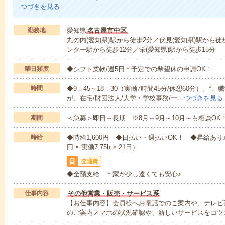
つづきを見る
勤務地
愛知県
名古屋市中区
丸の内(愛知県)駅から徒歩2分／伏見(愛知県)駅から
ンター駅から徒歩12分／栄(愛知県)駅から徒歩15分
曜日頻度
◆シフト柔軟/週5日＊予定での希望休の申請OK！
時間
◆9：45～18：30（実働7時間45分/休憩60分）。
が、在宅/財団法人/大学・学校事務/一…
つづきを見る
期間
＜急募＞即日～長期 ※8月～9月～10月～も相談OK
時給
◆時給1,600円 ◆日払い・週払いOK！ ◆昇給あり♪【
円 × 実働7.75h × 21日）
交通費
◆全額支給 ＊家が少し遠くても安心♪
仕事内容
その他営業・販売・サービス系
【お仕事内容】会員様へお電話でのご案内や、テレビ
のご案内スマホの状況確認や、新しいサービスをコツ