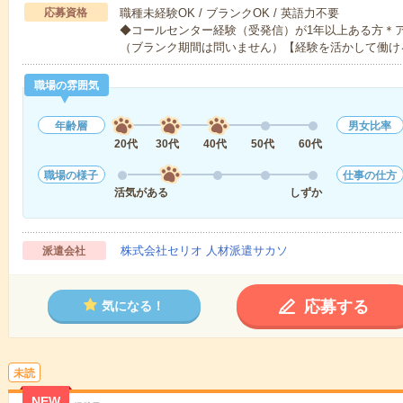
応募資格
職種未経験OK / ブランクOK / 英語力不要
◆コールセンター経験（受発信）が1年以上ある方＊ア
（ブランク期間は問いません）【経験を活かして働け
職場の雰囲気
年齢層
男女比率
20代
30代
40代
50代
60代
職場の様子
仕事の仕方
活気がある
しずか
株式会社セリオ 人材派遣サカソ
派遣会社
応募する
気になる！
未読
NEW