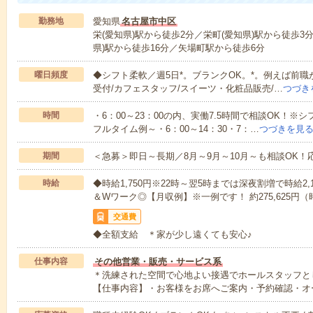
勤務地
愛知県
名古屋市中区
栄(愛知県)駅から徒歩2分／栄町(愛知県)駅から徒歩3
県)駅から徒歩16分／矢場町駅から徒歩6分
曜日頻度
◆シフト柔軟／週5日*。ブランクOK。*。例えば前職が
受付/カフェスタッフ/スイーツ・化粧品販売/…
つづき
時間
・6：00～23：00の内、実働7.5時間で相談OK！
フルタイム例～・6：00～14：30・7：…
つづきを見
期間
＜急募＞即日～長期／8月～9月～10月～も相談OK！
時給
◆時給1,750円※22時～翌5時までは深夜割増で時給2
＆Wワーク◎【月収例】※一例です！ 約275,625円（時給1
交通費
◆全額支給 ＊家が少し遠くても安心♪
仕事内容
その他営業・販売・サービス系
＊洗練された空間で心地よい接遇でホールスタッフと
【仕事内容】・お客様をお席へご案内・予約確認・オ