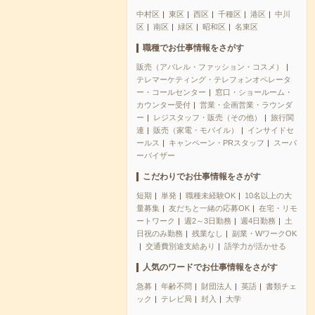
中村区
東区
西区
千種区
港区
中川
区
南区
緑区
昭和区
名東区
職種でお仕事情報をさがす
販売（アパレル・ファッション・コスメ）
テレマーケティング・テレフォンオペレータ
ー・コールセンター
窓口・ショールーム・
カウンター受付
営業・企画営業・ラウンダ
ー
レジスタッフ・販売（その他）
旅行関
連
販売（家電・モバイル）
インサイドセ
ールス
キャンペーン・PRスタッフ
スーパ
ーバイザー
こだわりでお仕事情報をさがす
短期
単発
職種未経験OK
10名以上の大
量募集
友だちと一緒の応募OK
在宅・リモ
ートワーク
週2～3日勤務
週4日勤務
土
日祝のみ勤務
残業なし
副業・WワークOK
交通費別途支給あり
語学力が活かせる
人気のワードでお仕事情報をさがす
急募
年齢不問
財団法人
英語
書類チェ
ック
テレビ局
封入
大学