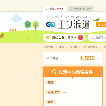
エン派遣
15490
件
エンバイト
22168
件
ちょうど良いワークライフバランスが叶う
東海版
気になる！リスト
0
保存し
派遣TOP
東海
愛知県
名古屋市中区
名
,
1
5
5
0
平均時給:
円
設定中の検索条件
期間
---
派遣形式
---
時給
---