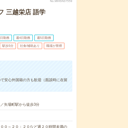
No.MIHSN37559
 三越栄店 語学
3日勤務
週4日勤務
週5日勤務
駅歩5分
社食/補助あり
職場が禁煙
ので安心外国籍の方も歓迎（面談時に在留
分／矢場町駅から徒歩3分
：００～２０：２０など週２０時間未満の