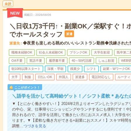
未読
NEW
掲載日
2026/08/06
＼日収1万3千円↑・副業OK／栄駅すぐ
でホールスタッフ
派遣
◆夜景も楽しめる眺めのいいレストラン勤務◆洗練された
派遣先
職種未経験OK
社会人未経験OK
ブランクOK
大学生歓迎
既卒第二
OA不要
英語不要
履歴書不要
40～50代活躍
しゅふ歓迎
WEB
朝10時以降スタート
深夜・早朝
残業少
シフト
副業・WワークOK
大手
制服
日払いOK
外国人
派遣多
電話対応なし
ルーティ
ここがポイント！
＼語学を活かして高時給ゲット！／シフト柔軟＊あなた
▼【とにかく働きやすい！】2024年2月よりオープンしたラグジェ
の中心、栄、仕事帰りにショッピングやランチするにも便利です！中
用されるので、語学を活用して働きたい方におススメ求人！大学生や
ります。▼【柔軟な働き方ができる×副業におススメ！】スキマ時間
調整…
つづきを見る