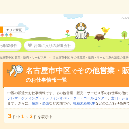
ヘル
エリア変更
た希望条件
お気に入りの派遣会社
古屋市中区 営業・販売・サービス系
名古屋市中区 その他営業・販売・サービス系の派遣の仕事
名古屋市中区
その他営業・
で
のお仕事情報一覧
中区の派遣のお仕事情報です。その他営業・販売・サービス系のお仕事の他に
テレマーケティング・テレフォンオペレーター・コールセンター
、
窓口・ショ
ます。さらに、
短期
・
単発
などの期間や、
職種未経験OK
などのこだわり条件
3
1
3
件中
～
件を表示中