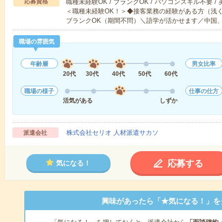
応募資格
職種未経験OK / ブランクOK / パソコンスキル不要 /
＜職種未経験OK！＞◆接客業務の経験がある方（浅
ブランクOK（期間不問）＼語学が活かせます／中国
職場の雰囲気
年齢層
男女比率
20代
30代
40代
50代
60代
職場の様子
仕事の仕方
活気がある
しずか
株式会社セリオ 人材派遣サカソ
派遣会社
応募する
気になる！
興味があったら「★気になる！」を