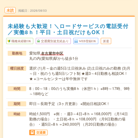
未読
掲載日
2026/08/03
未経験も大歓迎！＼ロードサービスの電話受付
／実働8ｈ！平日・土日祝だけもOK！
職種未経験OK
交通費別途支給あり
WEB登録OK
派遣
愛知県
名古屋市中区
勤務地
丸の内(愛知県)駅から徒歩1分
選択 (1)月～金の週5日/土日祝休み (2)土日祝のみの勤務 (3)月
曜日頻度
～日・祝のうち週5日/シフト制 ★週3～4日勤務も相談OK！
★ ※コールセンターは年中無休です
8：00～18：00のうち実働8ｈ（休憩1ｈ）※8時～17時、9時
時間
～18時など
即日～長期予定（3ヶ月更新） ※開始日相談OK！
期間
時給1,500円 ※例：・週3～4日×8ｈ＝168,000円 （月14日
時給
勤務の場合） ・土日祝×8ｈ＝108,000円 （月9日勤務の場
合） ・週5日×8ｈ＝240,000円 （月20日勤務の場合）
交通費