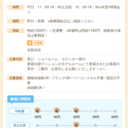
平日 11：00-19：00土日祝 10：00-18：30※休憩1時間あ
時間
り
即日～長期 ※勤務開始日はご相談ください
期間
時給1300円～＋交通費 ※研修時は時給1180円 経験者の場
時給
合は要相談！
交通費
全額支給
窓口・ショールーム・カウンター受付
仕事内容
新築分譲マンションのモデルルームにて来場されたお客様の
受付・ご案内・お茶出しをお願いいたします！※パ…
職種未経験OK / ブランクOK / パソコンスキル不要 / 英語力不
応募資格
要
未経験OK！
職場の雰囲気
年齢層
20代
30代
40代
50代
60代
男女比率