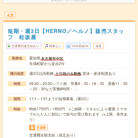
未読
短期・週3日【HERNO／ヘルノ】販売スタッ
フ 松坂屋
交通費別途支給あり
残業なし
WEB登録OK
派遣
愛知県
名古屋市中区
勤務地
矢場町駅から徒歩2分
週3日以内勤務,
,育休・産休制度あり
土日祝のみ勤務
曜日頻度
09:30～20:30シフト例 早番9：30～18：30 遅番11：30
時間
～20：30など実働8時間・…
11/1～1/31までの短期募集（週3日）
期間
時給1750円～1850円 ※ご経験・スキルにより優遇 スマホ
時給
でかんたんに前払いで給与が受け取れます（※上限、条件あ
り）
交通費
交通費全額支給（規定あり）