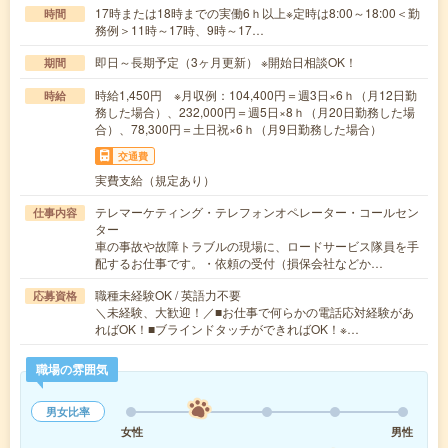
17時または18時までの実働6ｈ以上※定時は8:00～18:00＜勤
時間
務例＞11時～17時、9時～17…
即日～長期予定（3ヶ月更新） ※開始日相談OK！
期間
時給1,450円 ※月収例：104,400円＝週3日×6ｈ（月12日勤
時給
務した場合）、232,000円＝週5日×8ｈ（月20日勤務した場
合）、78,300円＝土日祝×6ｈ（月9日勤務した場合）
交通費
実費支給（規定あり）
テレマーケティング・テレフォンオペレーター・コールセン
仕事内容
ター
車の事故や故障トラブルの現場に、ロードサービス隊員を手
配するお仕事です。・依頼の受付（損保会社などか…
職種未経験OK / 英語力不要
応募資格
＼未経験、大歓迎！／■お仕事で何らかの電話応対経験があ
ればOK！■ブラインドタッチができればOK！※…
職場の雰囲気
男女比率
女性
男性