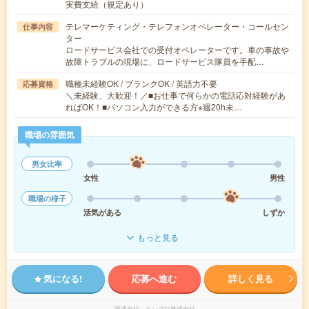
実費支給（規定あり）
テレマーケティング・テレフォンオペレーター・コールセン
仕事内容
ター
ロードサービス会社での受付オペレーターです。車の事故や
故障トラブルの現場に、ロードサービス隊員を手配…
職種未経験OK / ブランクOK / 英語力不要
応募資格
＼未経験、大歓迎！／■お仕事で何らかの電話応対経験があ
ればOK！■パソコン入力ができる方※週20h未…
職場の雰囲気
男女比率
女性
男性
職場の様子
活気がある
しずか
もっと見る
気になる!
応募へ進む
詳しく見る
派遣会社
エンプロ株式会社