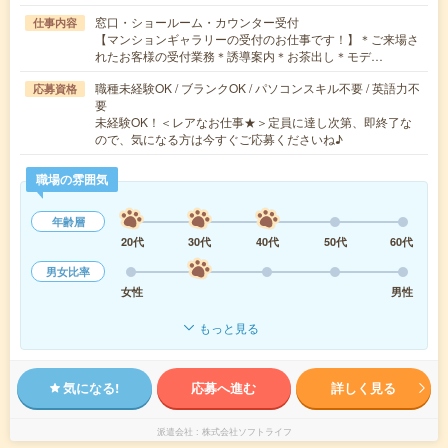
窓口・ショールーム・カウンター受付
仕事内容
【マンションギャラリーの受付のお仕事です！】＊ご来場さ
れたお客様の受付業務＊誘導案内＊お茶出し＊モデ…
職種未経験OK / ブランクOK / パソコンスキル不要 / 英語力不
応募資格
要
未経験OK！＜レアなお仕事★＞定員に達し次第、即終了な
ので、気になる方は今すぐご応募くださいね♪
職場の雰囲気
年齢層
20代
30代
40代
50代
60代
男女比率
女性
男性
もっと見る
気になる!
応募へ進む
詳しく見る
派遣会社
株式会社ソフトライフ