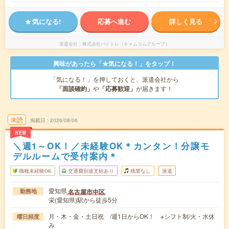
気になる!
応募へ進む
詳しく見る
派遣会社
株式会社バイトレ（キャムコムグループ）
興味があったら「★気になる！」をタップ！
「気になる！」を押しておくと、派遣会社から
「面談確約」
や
「応募歓迎」
が届きます！
未読
掲載日
2026/08/06
NEW
＼週1～OK！／未経験OK＊カンタン！分譲モ
デルルームで受付案内＊
職種未経験OK
交通費別途支給あり
残業なし
派遣
愛知県
名古屋市中区
勤務地
栄(愛知県)駅から徒歩5分
月・木・金・土日祝 /週1日からOK！ ※シフト制/火・水休
曜日頻度
み