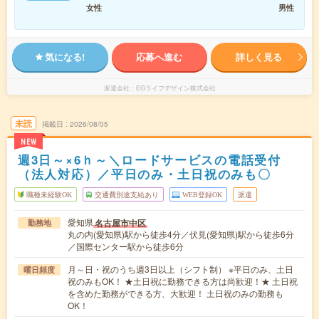
女性
男性
気になる!
応募へ進む
詳しく見る
派遣会社
EGライフデザイン株式会社
未読
掲載日
2026/08/05
NEW
週3日～×6ｈ～＼ロードサービスの電話受付
（法人対応）／平日のみ・土日祝のみも〇
職種未経験OK
交通費別途支給あり
WEB登録OK
派遣
愛知県
名古屋市中区
勤務地
丸の内(愛知県)駅から徒歩4分／伏見(愛知県)駅から徒歩6分
／国際センター駅から徒歩6分
月～日・祝のうち週3日以上（シフト制） ※平日のみ、土日
曜日頻度
祝のみもOK！ ★土日祝に勤務できる方は尚歓迎！★ 土日祝
を含めた勤務ができる方、大歓迎！ 土日祝のみの勤務も
OK！