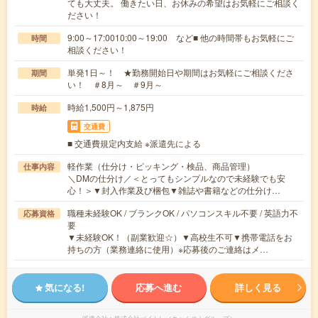
ても大丈夫。 働きたい日、お休みの希望はお気軽にご相談く
ださい！
9:00～17:0010:00～19:00 など■ 他の時間帯もお気軽にご
時間
相談ください！
単発1日～！ ★勤務開始日や期間はお気軽にご相談くださ
期間
い！ ＃8月～ ＃9月～
時給1,500円～1,875円
時給
交通費
■ 交通費規定内支給 ※派遣先による
軽作業（仕分け・ピッキング・検品、商品管理）
仕事内容
＼DMの仕分け／＜とってもシンプルなので未経験でも安
心！＞▼封入作業及び梱包▼雑誌や書籍などの仕分け…
職種未経験OK / ブランクOK / パソコンスキル不要 / 英語力不
応募資格
要
▼未経験OK！（副業歓迎☆）▼高校生不可▼携帯電話をお
持ちの方（業務連絡に使用）※応募後のご連絡はメ…
気になる!
応募へ進む
詳しく見る