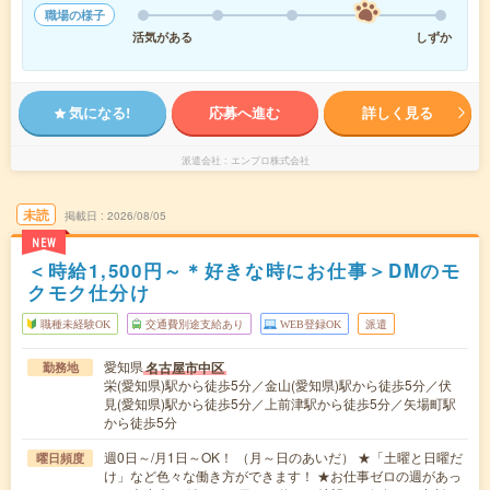
職場の様子
活気がある
しずか
気になる!
応募へ進む
詳しく見る
派遣会社
エンプロ株式会社
未読
掲載日
2026/08/05
NEW
＜時給1,500円～＊好きな時にお仕事＞DMのモ
クモク仕分け
職種未経験OK
交通費別途支給あり
WEB登録OK
派遣
愛知県
名古屋市中区
勤務地
栄(愛知県)駅から徒歩5分／金山(愛知県)駅から徒歩5分／伏
見(愛知県)駅から徒歩5分／上前津駅から徒歩5分／矢場町駅
から徒歩5分
週0日～/月1日～OK！ （月～日のあいだ） ★「土曜と日曜だ
曜日頻度
け」など色々な働き方ができます！ ★お仕事ゼロの週があっ