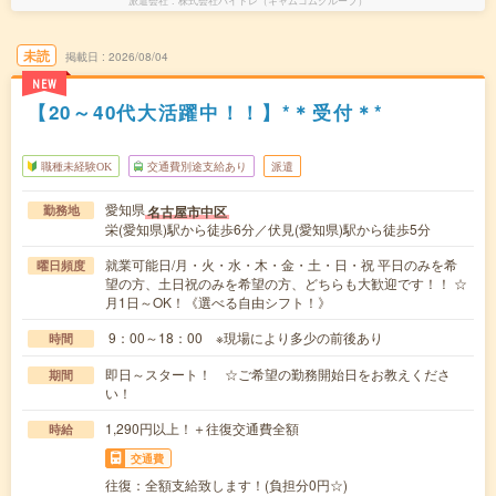
派遣会社
株式会社バイトレ（キャムコムグループ）
未読
掲載日
2026/08/04
NEW
【20～40代大活躍中！！】*＊受付＊*
職種未経験OK
交通費別途支給あり
派遣
愛知県
名古屋市中区
勤務地
栄(愛知県)駅から徒歩6分／伏見(愛知県)駅から徒歩5分
就業可能日/月・火・水・木・金・土・日・祝 平日のみを希
曜日頻度
望の方、土日祝のみを希望の方、どちらも大歓迎です！！ ☆
月1日～OK！《選べる自由シフト！》
9：00～18：00 ※現場により多少の前後あり
時間
即日～スタート！ ☆ご希望の勤務開始日をお教えくださ
期間
い！
1,290円以上！＋往復交通費全額
時給
交通費
往復：全額支給致します！(負担分0円☆)