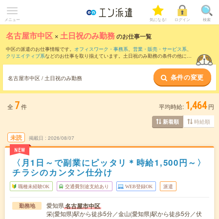
メニュー
気になる!
ログイン
検索
名古屋市中区
×
土日祝のみ勤務
のお仕事一覧
中区の派遣のお仕事情報です。
オフィスワーク・事務系
、
営業・販売・サービス系
、
クリエイティブ系
などのお仕事を取り揃えています。土日祝のみ勤務の条件の他に、
交通費別途支給あり
、
職種未経験OK
、
友だちと一緒の応募OK
などのこだわり条件も
取り揃えています。
条件の変更
名古屋市中区 / 土日祝のみ勤務
7
1,464
全
件
平均時給:
円
時給順
新着順
未読
掲載日
2026/08/07
NEW
〈月1日～で副業にピッタリ＊時給1,500円～〉
チラシのカンタン仕分け
職種未経験OK
交通費別途支給あり
WEB登録OK
派遣
愛知県
名古屋市中区
勤務地
栄(愛知県)駅から徒歩5分／金山(愛知県)駅から徒歩5分／伏