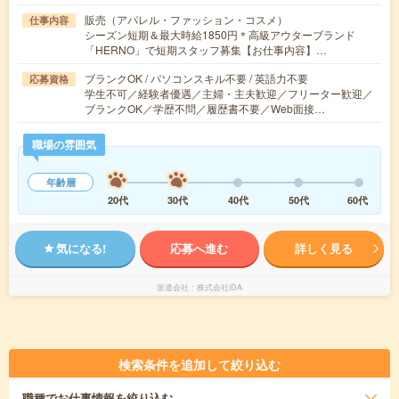
販売（アパレル・ファッション・コスメ）
仕事内容
シーズン短期＆最大時給1850円＊高級アウターブランド
「HERNO」で短期スタッフ募集【お仕事内容】…
ブランクOK / パソコンスキル不要 / 英語力不要
応募資格
学生不可／経験者優遇／主婦・主夫歓迎／フリーター歓迎／
ブランクOK／学歴不問／履歴書不要／Web面接…
職場の雰囲気
年齢層
20代
30代
40代
50代
60代
気になる!
応募へ進む
詳しく見る
派遣会社
株式会社iDA
検索条件を追加して絞り込む
職種
でお仕事情報を絞り込む