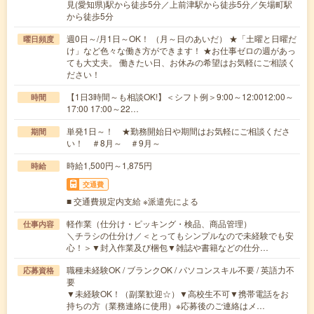
見(愛知県)駅から徒歩5分／上前津駅から徒歩5分／矢場町駅
から徒歩5分
週0日～/月1日～OK！ （月～日のあいだ） ★「土曜と日曜だ
曜日頻度
け」など色々な働き方ができます！ ★お仕事ゼロの週があっ
ても大丈夫。 働きたい日、お休みの希望はお気軽にご相談く
ださい！
【1日3時間～も相談OK!】＜シフト例＞9:00～12:0012:00～
時間
17:00 17:00～22…
単発1日～！ ★勤務開始日や期間はお気軽にご相談くださ
期間
い！ ＃8月～ ＃9月～
時給1,500円～1,875円
時給
交通費
■ 交通費規定内支給 ※派遣先による
軽作業（仕分け・ピッキング・検品、商品管理）
仕事内容
＼チラシの仕分け／＜とってもシンプルなので未経験でも安
心！＞▼封入作業及び梱包▼雑誌や書籍などの仕分…
職種未経験OK / ブランクOK / パソコンスキル不要 / 英語力不
応募資格
要
▼未経験OK！（副業歓迎☆）▼高校生不可▼携帯電話をお
持ちの方（業務連絡に使用）※応募後のご連絡はメ…