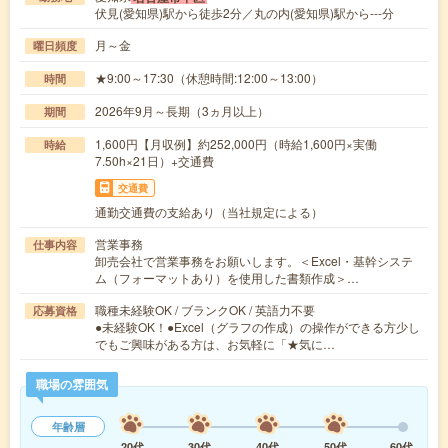
伏見(愛知県)駅から徒歩2分／丸の内(愛知県)駅から---分
月～金
曜日頻度
★9:00～17:30（休憩時間:12:00～13:00）
時間
2026年9月～長期（3ヵ月以上）
期間
1,600円【月収例】約252,000円（時給1,600円×実働
時給
7.50h×21日）+交通費
交通費
通勤交通費の支給あり（当社規定による）
営業事務
仕事内容
卸売会社で営業事務をお願いします。＜Excel・基幹システ
ム（フォーマットあり）を使用した書類作成＞…
職種未経験OK / ブランクOK / 英語力不要
応募資格
●未経験OK！●Excel（グラフの作成）の操作ができる方少し
でもご興味がある方は、お気軽に「★気に…
職場の雰囲気
年齢層
20代
30代
40代
50代
60代