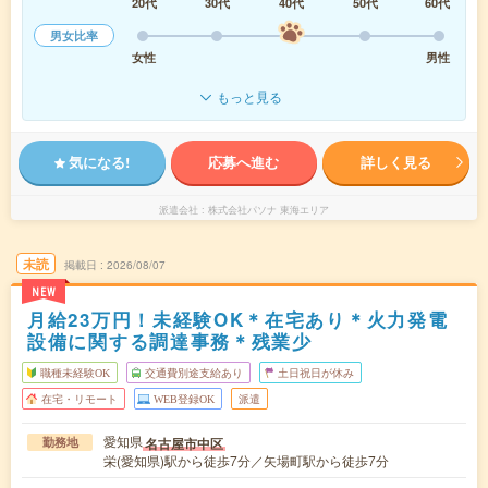
20代
30代
40代
50代
60代
男女比率
女性
男性
もっと見る
気になる!
応募へ進む
詳しく見る
派遣会社
株式会社パソナ 東海エリア
未読
掲載日
2026/08/07
NEW
月給23万円！未経験OK＊在宅あり＊火力発電
設備に関する調達事務＊残業少
職種未経験OK
交通費別途支給あり
土日祝日が休み
在宅・リモート
WEB登録OK
派遣
愛知県
名古屋市中区
勤務地
栄(愛知県)駅から徒歩7分／矢場町駅から徒歩7分