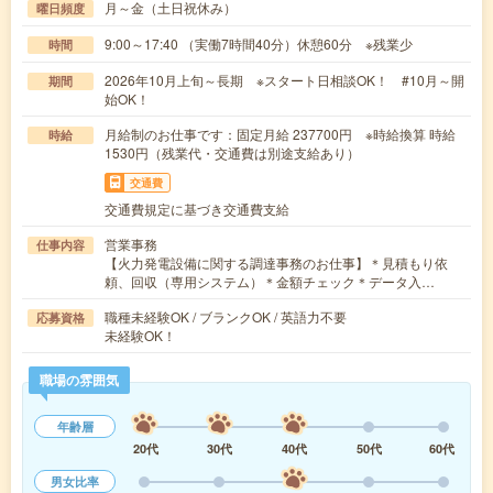
月～金（土日祝休み）
曜日頻度
9:00～17:40 （実働7時間40分）休憩60分 ※残業少
時間
2026年10月上旬～長期 ※スタート日相談OK！ #10月～開
期間
始OK！
月給制のお仕事です：固定月給 237700円 ※時給換算 時給
時給
1530円（残業代・交通費は別途支給あり）
交通費
交通費規定に基づき交通費支給
営業事務
仕事内容
【火力発電設備に関する調達事務のお仕事】＊見積もり依
頼、回収（専用システム）＊金額チェック＊データ入…
職種未経験OK / ブランクOK / 英語力不要
応募資格
未経験OK！
職場の雰囲気
年齢層
20代
30代
40代
50代
60代
男女比率