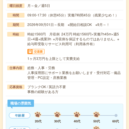
月～金／週5日
曜日頻度
09:00-17:30（休憩45分）実働7時間45分（残業少なめ！）
時間
2026年09月01日～長期 ※開始日相談OK ※9月～！
期間
時給1560円 月収例 24万円 時給1560円×実働7h45m×週5
時給
日×4週+残業3h ※月収例を保証するものではありません。※
給与即受取りサービス利用可（利用条件有）
交通費
1ヶ月3万円を上限として実費支給
総務・人事・労務
仕事内容
人事採用部にサポート業務をお願いします・受付対応・備品
管理・PC設定・庶務業務
ブランクOK / 英語力不要
応募資格
事務の経験がある方
職場の雰囲気
年齢層
20代
30代
40代
50代
60代