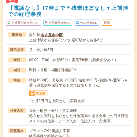
NEW
【電話なし】17時まで＊残業ほぼなし▼上前津
での経理事務
交通費別途支給あり
土日祝日が休み
WEB登録OK
派遣
愛知県
名古屋市中区
勤務地
上前津駅から徒歩3分／矢場町駅から徒歩6分
月～金／週5日
曜日頻度
09:00-17:00（休憩60分）実働7時間（残業少なめ！）
時間
即日～長期 ※開始日相談OK
期間
時給1600円 月収例 22万円 時給1600円×実働7h×週5日×4
時給
週 ※月収例を保証するものではありません。
交通費
1ヶ月3万円を上限として実費支給
経理・財務・会計・英文経理
仕事内容
処方せん調剤を中心とした保険薬局の運営企業での日常経理
メインのお仕事・データ入力・仕訳入力・売掛/買…
ブランクOK / 英語力不要
応募資格
経理事務の経験がある方