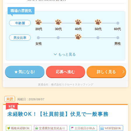
職場の雰囲気
年齢層
20代
30代
40代
50代
60代
男女比率
女性
男性
もっと見る
気になる!
応募へ進む
詳しく見る
派遣会社
株式会社リクルートスタッフィング
未読
掲載日
2026/08/07
NEW
未経験OK！【社員前提】伏見で一般事務
職種未経験OK
交通費別途支給あり
土日祝日が休み
WEB登録OK