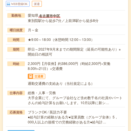
WEB登録OK
派遣
愛知県
名古屋市中区
勤務地
東別院駅から徒歩7分／上前津駅から徒歩8分
月～金
曜日頻度
★9:00～18:00（休憩時間 12:00～13:00）
時間
即日～2027年9月末までの期間限定（延長の可能性あり）※
期間
開始日の相談可
2,300円【月収例】約386,000円（時給2,300円×実働
時給
8.00h×21日）+交通費
交通費
通勤交通費の支給あり（当社規定による）
総務・人事・労務
仕事内容
大手企業にて、グループ会社など含め数千名の社員やパート
さんの給与計算をお願いします。10月以降に新シ…
ブランクOK / 英語力不要
応募資格
●給与計算の経験がある方●従業員数（グループ全体）5，
000人以上の規模での労務経験がある方●給与計…