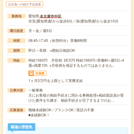
正社員への紹介予定派遣
愛知県
名古屋市中区
勤務地
伏見(愛知県)駅から徒歩6分／栄(愛知県)駅から徒歩10分
月～金／週5日
曜日頻度
08:45-17:45（休憩60分）実働8時間
時間
即日～長期 ※開始日相談OK
期間
時給1560円 月収例 26万円 時給1560円×実働8h×週5日×4
時給
週+残業10h ※月収例を保証するものではありません。
交通費
1ヶ月3万円を上限として実費支給
一般事務
仕事内容
主にお客様の相続手続きに関わる事務処理※相続面談員が受
けた案件を引継ぎ、相続手続きが完了するまでのお…
職種未経験OK / ブランクOK / 英語力不要
応募資格
■未経験OK！
職場の雰囲気