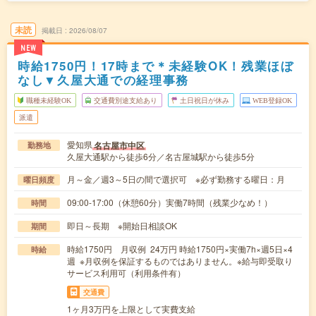
未読
掲載日
2026/08/07
NEW
時給1750円！17時まで＊未経験OK！残業ほぼ
なし▼久屋大通での経理事務
職種未経験OK
交通費別途支給あり
土日祝日が休み
WEB登録OK
派遣
愛知県
名古屋市中区
勤務地
久屋大通駅から徒歩6分／名古屋城駅から徒歩5分
月～金／週3～5日の間で選択可 ※必ず勤務する曜日：月
曜日頻度
09:00-17:00（休憩60分）実働7時間（残業少なめ！）
時間
即日～長期 ※開始日相談OK
期間
時給1750円 月収例 24万円 時給1750円×実働7h×週5日×4
時給
週 ※月収例を保証するものではありません。※給与即受取り
サービス利用可（利用条件有）
交通費
1ヶ月3万円を上限として実費支給