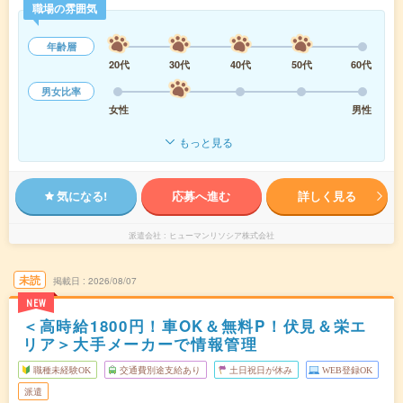
職場の雰囲気
年齢層
20代
30代
40代
50代
60代
男女比率
女性
男性
もっと見る
気になる!
応募へ進む
詳しく見る
派遣会社
ヒューマンリソシア株式会社
未読
掲載日
2026/08/07
NEW
＜高時給1800円！車OK＆無料P！伏見＆栄エ
リア＞大手メーカーで情報管理
職種未経験OK
交通費別途支給あり
土日祝日が休み
WEB登録OK
派遣