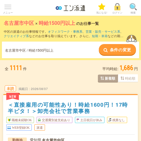
メニュー
気になる!
ログイン
検索
名古屋市中区
×
時給1500円以上
のお仕事一覧
中区の派遣のお仕事情報です。
オフィスワーク・事務系
、
営業・販売・サービス系
、
クリエイティブ系
などのお仕事を取り揃えています。さらに、
短期
・
単発
などの期間
や、
職種未経験OK
などのこだわり条件で絞り込んでいただけます。
条件の変更
名古屋市中区 / 時給1500円以上
1111
1,686
全
件
平均時給:
円
時給順
新着順
未読
掲載日
2026/08/07
NEW
＜直接雇用の可能性あり！時給1600円！17時
半ピタ！＞卸売会社で営業事務
職種未経験OK
交通費別途支給あり
土日祝日が休み
残業なし
WEB登録OK
派遣
愛知県
名古屋市中区
勤務地