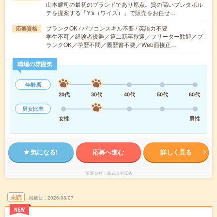
山本耀司の最初のブランドであり原点。質の高いプレタポル
テを提案する「Y's（ワイズ）」で販売をお任せ…
ブランクOK / パソコンスキル不要 / 英語力不要
応募資格
学生不可／経験者優遇／第二新卒歓迎／フリーター歓迎／ブ
ランクOK／学歴不問／履歴書不要／Web面接正…
職場の雰囲気
年齢層
20代
30代
40代
50代
60代
男女比率
女性
男性
気になる!
応募へ進む
詳しく見る
派遣会社
株式会社iDA
未読
掲載日
2026/08/07
NEW