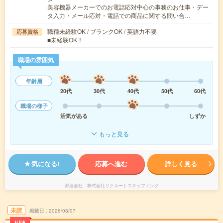
美容機器メーカーでのお電話応対中心の事務のお仕事・デー
タ入力・メール応対・電話での商品に関する問い合…
職種未経験OK / ブランクOK / 英語力不要
応募資格
■未経験OK！
職場の雰囲気
年齢層
20代
30代
40代
50代
60代
職場の様子
活気がある
しずか
もっと見る
気になる!
応募へ進む
詳しく見る
派遣会社
株式会社リクルートスタッフィング
未読
掲載日
2026/08/07