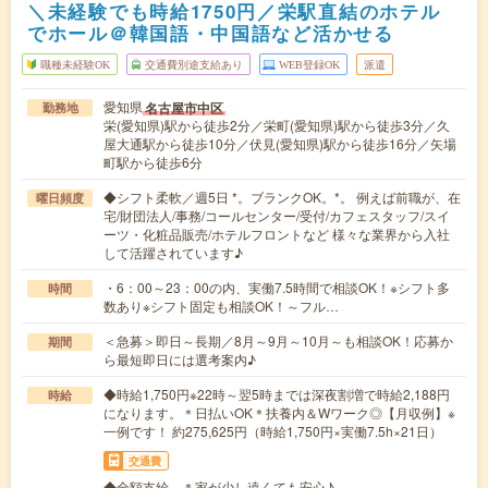
＼未経験でも時給1750円／栄駅直結のホテル
でホール＠韓国語・中国語など活かせる
職種未経験OK
交通費別途支給あり
WEB登録OK
派遣
愛知県
名古屋市中区
勤務地
栄(愛知県)駅から徒歩2分／栄町(愛知県)駅から徒歩3分／久
屋大通駅から徒歩10分／伏見(愛知県)駅から徒歩16分／矢場
町駅から徒歩6分
◆シフト柔軟／週5日 *。ブランクOK。*。 例えば前職が、在
曜日頻度
宅/財団法人/事務/コールセンター/受付/カフェスタッフ/スイ
ーツ・化粧品販売/ホテルフロントなど 様々な業界から入社
して活躍されています♪
・6：00～23：00の内、実働7.5時間で相談OK！※シフト多
時間
数あり※シフト固定も相談OK！～フル…
＜急募＞即日～長期／8月～9月～10月～も相談OK！応募か
期間
ら最短即日には選考案内♪
◆時給1,750円※22時～翌5時までは深夜割増で時給2,188円
時給
になります。＊日払いOK＊扶養内＆Wワーク◎【月収例】※
一例です！ 約275,625円（時給1,750円×実働7.5h×21日）
交通費
◆全額支給 ＊家が少し遠くても安心♪