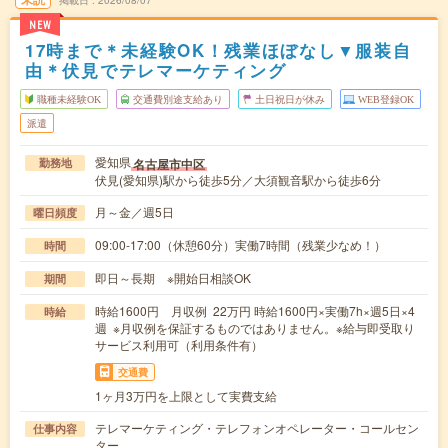
掲載日
2026/08/07
NEW
17時まで＊未経験OK！残業ほぼなし▼服装自
由＊伏見でテレマーケティング
職種未経験OK
交通費別途支給あり
土日祝日が休み
WEB登録OK
派遣
愛知県
名古屋市中区
勤務地
伏見(愛知県)駅から徒歩5分／大須観音駅から徒歩6分
月～金／週5日
曜日頻度
09:00-17:00（休憩60分）実働7時間（残業少なめ！）
時間
即日～長期 ※開始日相談OK
期間
時給1600円 月収例 22万円 時給1600円×実働7h×週5日×4
時給
週 ※月収例を保証するものではありません。※給与即受取り
サービス利用可（利用条件有）
交通費
1ヶ月3万円を上限として実費支給
テレマーケティング・テレフォンオペレーター・コールセン
仕事内容
ター