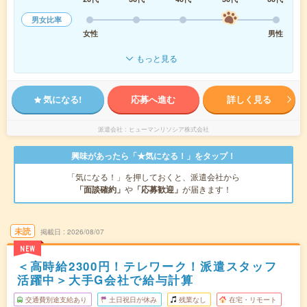
男女比率
女性
男性
もっと見る
気になる!
応募へ進む
詳しく見る
派遣会社
ヒューマンリソシア株式会社
興味があったら「★気になる！」をタップ！
「気になる！」を押しておくと、派遣会社から
「面談確約」
や
「応募歓迎」
が届きます！
未読
掲載日
2026/08/07
NEW
＜高時給2300円！テレワーク！派遣スタッフ
活躍中＞大手G会社で給与計算
交通費別途支給あり
土日祝日が休み
残業なし
在宅・リモート