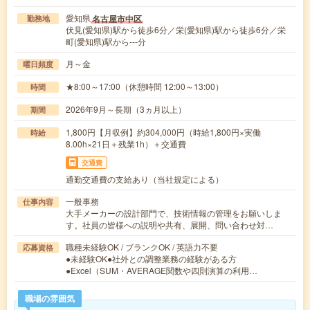
愛知県
名古屋市中区
勤務地
伏見(愛知県)駅から徒歩6分／栄(愛知県)駅から徒歩6分／栄
町(愛知県)駅から---分
月～金
曜日頻度
★8:00～17:00（休憩時間 12:00～13:00）
時間
2026年9月～長期（3ヵ月以上）
期間
1,800円【月収例】約304,000円（時給1,800円×実働
時給
8.00h×21日＋残業1h）＋交通費
交通費
通勤交通費の支給あり（当社規定による）
一般事務
仕事内容
大手メーカーの設計部門で、技術情報の管理をお願いしま
す。社員の皆様への説明や共有、展開、問い合わせ対…
職種未経験OK / ブランクOK / 英語力不要
応募資格
●未経験OK●社外との調整業務の経験がある方
●Excel（SUM・AVERAGE関数や四則演算の利用…
職場の雰囲気