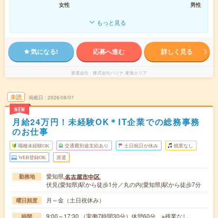
女性
男性
もっと見る
気になる!
応募へ進む
詳しく見る
派遣会社
株式会社パソナ 東海エリア
未読
掲載日
2026/08/07
NEW
月給24万円！未経験OK＊IT企業での総務事務
のお仕事
職種未経験OK
交通費別途支給あり
土日祝日が休み
残業なし
WEB登録OK
派遣
愛知県
名古屋市中区
勤務地
伏見(愛知県)駅から徒歩1分／丸の内(愛知県)駅から徒歩7分
月～金（土日祝休み）
曜日頻度
9:00～17:30 （実働7時間30分）休憩60分 ※残業なし
時間