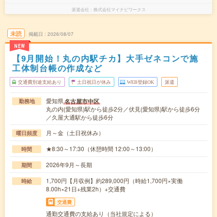
派遣会社
株式会社マイナビワークス
未読
掲載日
2026/08/07
NEW
【9月開始！丸の内駅チカ】大手ゼネコンで施
工体制台帳の作成など
交通費別途支給あり
土日祝日が休み
WEB登録OK
派遣
愛知県
名古屋市中区
勤務地
丸の内(愛知県)駅から徒歩2分／伏見(愛知県)駅から徒歩6分
／久屋大通駅から徒歩6分
月～金（土日祝休み）
曜日頻度
★8:30～17:30（休憩時間 12:00～13:00）
時間
2026年9月～長期
期間
1,700円【月収例】約289,000円（時給1,700円×実働
時給
8.00h×21日+残業2h）+交通費
交通費
通勤交通費の支給あり（当社規定による）