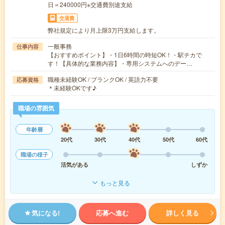
日＝240000円※交通費別途支給
交通費
弊社規定により月上限3万円支給します。
一般事務
仕事内容
【おすすめポイント】・1日6時間の時短OK！・駅チカで
す！【具体的な業務内容】・専用システムへのデー…
職種未経験OK / ブランクOK / 英語力不要
応募資格
＊未経験OKです♪
職場の雰囲気
年齢層
20代
30代
40代
50代
60代
職場の様子
活気がある
しずか
もっと見る
気になる!
応募へ進む
詳しく見る