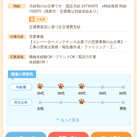
月給制のお仕事です：固定月給 247900円 ※時給換算 時給
時給
1530円（残業代・交通費は別途支給あり）
交通費
交通費規定に基づき交通費支給
営業事務
仕事内容
【エレベーターメンテナンス企業での営業事務のお仕事】・
工事の受発注業務・報告書作成・ファイリング・工…
職種未経験OK / ブランクOK / 英語力不要
応募資格
未経験OK！
職場の雰囲気
年齢層
20代
30代
40代
50代
60代
男女比率
女性
男性
もっと見る