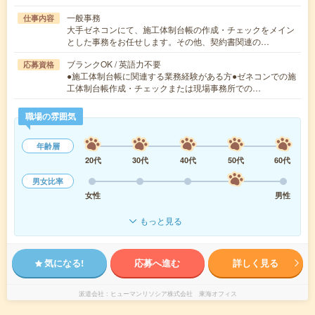
一般事務
仕事内容
大手ゼネコンにて、施工体制台帳の作成・チェックをメイン
とした事務をお任せします。その他、契約書関連の…
ブランクOK / 英語力不要
応募資格
●施工体制台帳に関連する業務経験がある方●ゼネコンでの施
工体制台帳作成・チェックまたは現場事務所での…
職場の雰囲気
年齢層
20代
30代
40代
50代
60代
男女比率
女性
男性
もっと見る
気になる!
応募へ進む
詳しく見る
派遣会社
ヒューマンリソシア株式会社 東海オフィス