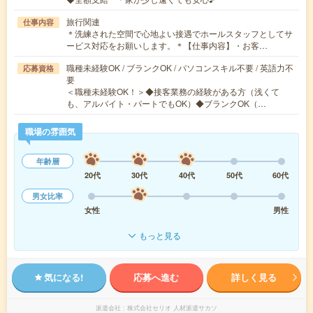
旅行関連
仕事内容
＊洗練された空間で心地よい接遇でホールスタッフとしてサ
ービス対応をお願いします。＊【仕事内容】・お客…
職種未経験OK / ブランクOK / パソコンスキル不要 / 英語力不
応募資格
要
＜職種未経験OK！＞◆接客業務の経験がある方（浅くて
も、アルバイト・パートでもOK）◆ブランクOK（…
職場の雰囲気
年齢層
20代
30代
40代
50代
60代
男女比率
女性
男性
もっと見る
気になる!
応募へ進む
詳しく見る
派遣会社
株式会社セリオ 人材派遣サカソ