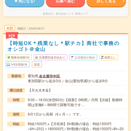
気になる!
応募へ進む
詳しく見る
派遣会社
株式会社パソナ 東海エリア
未読
掲載日
2026/08/07
NEW
【時短OK＊残業なし＊駅チカ】商社で事務の
オシゴト＠金山
職種未経験OK
交通費別途支給あり
土日祝日が休み
残業なし
WEB登録OK
派遣
愛知県
名古屋市中区
勤務地
東別院駅から徒歩3分／金山(愛知県)駅から徒歩9分
【月火水木金】
曜日頻度
9:00～18:00(休憩60分)【残業】0時間／月間【詳細】勤務時
時間
間は実働6～8時間で調整可能です…
9月1日から長期（6ヶ月～）です。
期間
時給1500円 ※【月収例】6H勤務の場合：時給1500円
時給
×6H×20日＝180000円／8H勤務の場合：時給1500円×8h×20