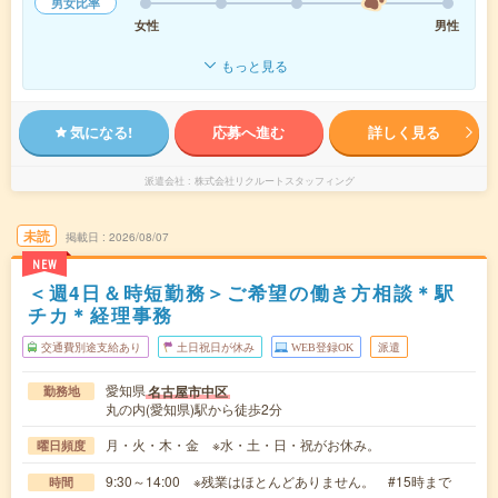
男女比率
女性
男性
もっと見る
気になる!
応募へ進む
詳しく見る
派遣会社
株式会社リクルートスタッフィング
未読
掲載日
2026/08/07
NEW
＜週4日＆時短勤務＞ご希望の働き方相談＊駅
チカ＊経理事務
交通費別途支給あり
土日祝日が休み
WEB登録OK
派遣
愛知県
名古屋市中区
勤務地
丸の内(愛知県)駅から徒歩2分
月・火・木・金 ※水・土・日・祝がお休み。
曜日頻度
9:30～14:00 ※残業はほとんどありません。 #15時まで
時間