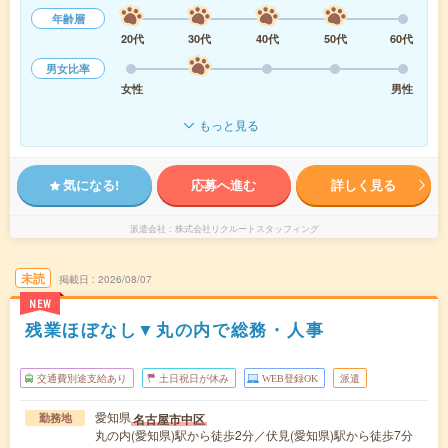
年齢層
20代
30代
40代
50代
60代
男女比率
女性
男性
もっと見る
気になる!
応募へ進む
詳しく見る
派遣会社
株式会社リクルートスタッフィング
未読
掲載日
2026/08/07
NEW
残業ほぼなし▼丸の内で総務・人事
交通費別途支給あり
土日祝日が休み
WEB登録OK
派遣
愛知県
名古屋市中区
勤務地
丸の内(愛知県)駅から徒歩2分／伏見(愛知県)駅から徒歩7分