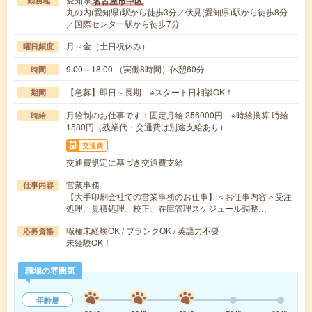
名古屋市中区
勤務地
丸の内(愛知県)駅から徒歩3分／伏見(愛知県)駅から徒歩8分
／国際センター駅から徒歩7分
月～金（土日祝休み）
曜日頻度
9:00～18:00 （実働8時間）休憩60分
時間
【急募】即日～長期 ※スタート日相談OK！
期間
月給制のお仕事です：固定月給 256000円 ※時給換算 時給
時給
1580円（残業代・交通費は別途支給あり）
交通費
交通費規定に基づき交通費支給
営業事務
仕事内容
【大手印刷会社での営業事務のお仕事】＜お仕事内容＞受注
処理、見積処理、校正、在庫管理スケジュール調整…
職種未経験OK / ブランクOK / 英語力不要
応募資格
未経験OK！
職場の雰囲気
年齢層