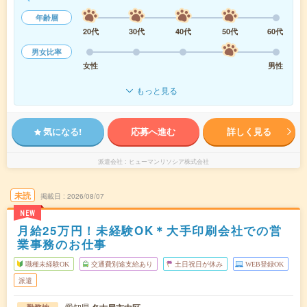
年齢層
20代
30代
40代
50代
60代
男女比率
女性
男性
もっと見る
気になる!
応募へ進む
詳しく見る
派遣会社
ヒューマンリソシア株式会社
未読
掲載日
2026/08/07
NEW
月給25万円！未経験OK＊大手印刷会社での営
業事務のお仕事
職種未経験OK
交通費別途支給あり
土日祝日が休み
WEB登録OK
派遣
愛知県