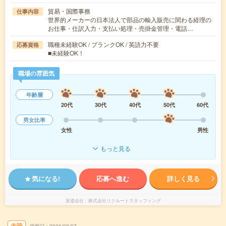
貿易・国際事務
仕事内容
世界的メーカーの日本法人で部品の輸入販売に関わる経理の
お仕事・仕訳入力・支払い処理・売掛金管理・電話…
職種未経験OK / ブランクOK / 英語力不要
応募資格
■未経験OK！
職場の雰囲気
年齢層
20代
30代
40代
50代
60代
男女比率
女性
男性
もっと見る
気になる!
応募へ進む
詳しく見る
派遣会社
株式会社リクルートスタッフィング
未読