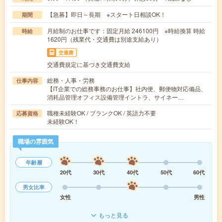
【急募】即日～長期 ※スタート日相談OK！
期間
月給制のお仕事です：固定月給 246100円 ※時給換算 時給
時給
1620円（残業代・交通費は別途支給あり）
交通費
交通費規定に基づき交通費支給
総務・人事・労務
仕事内容
【IT企業での総務事務のお仕事】社内便、郵便物対応備品、
消耗品管理オフィス設備管理イントラ、サイネー…
職種未経験OK / ブランクOK / 英語力不要
応募資格
未経験OK！
職場の雰囲気
年齢層
20代
30代
40代
50代
60代
男女比率
女性
男性
もっと見る