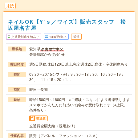
未読
ネイルOK【Y’ｓ／ワイズ】販売スタッフ 松
坂屋名古屋
交通費別途支給あり
WEB登録OK
派遣
愛知県
名古屋市中区
勤務地
矢場町駅から徒歩1分
週5日勤務,休日120日以上,完全週休2日,育休・産休制度あり
曜日頻度
09:30～20:15シフト例：9：30～18：30、10：30～19：
時間
30、 11：15～20：1…
即日～長期
期間
時給1500円～1600円 ※ご経験・スキルにより考慮致します
時給
スマホでかんたんに前払いで給与が受け取れます（※上限、
条件あり）
交通費
交通費全額支給（規定あり）
販売（アパレル・ファッション・コスメ）
仕事内容