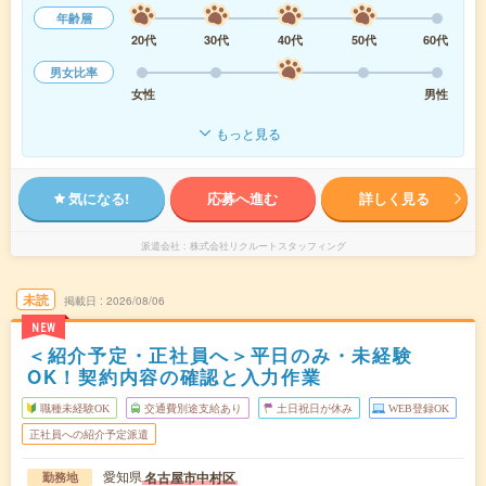
年齢層
20代
30代
40代
50代
60代
男女比率
女性
男性
もっと見る
気になる!
応募へ進む
詳しく見る
派遣会社
株式会社リクルートスタッフィング
未読
掲載日
2026/08/06
NEW
＜紹介予定・正社員へ＞平日のみ・未経験
OK！契約内容の確認と入力作業
職種未経験OK
交通費別途支給あり
土日祝日が休み
WEB登録OK
正社員への紹介予定派遣
愛知県
名古屋市中村区
勤務地