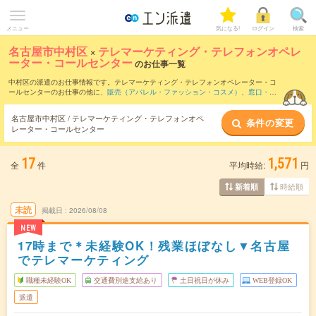
メニュー
気になる!
ログイン
検索
名古屋市中村区
×
テレマーケティング・テレフォンオペレ
ーター・コールセンター
のお仕事一覧
中村区の派遣のお仕事情報です。テレマーケティング・テレフォンオペレーター・コ
ールセンターのお仕事の他に、
販売（アパレル・ファッション・コスメ）
、
窓口・シ
ョールーム・カウンター受付
、
営業・企画営業・ラウンダー
などを取り揃えていま
す。さらに、
短期
・
単発
などの期間や、
職種未経験OK
などのこだわり条件で絞り込ん
名古屋市中村区 / テレマーケティング・テレフォンオペ
条件の変更
でいただけます。職種辞典：
テレマーケティング・テレフォンオペレーター・コール
レーター・コールセンター
センターのお仕事とは？とは？
17
1,571
全
件
平均時給:
円
時給順
新着順
未読
掲載日
2026/08/08
NEW
17時まで＊未経験OK！残業ほぼなし▼名古屋
でテレマーケティング
職種未経験OK
交通費別途支給あり
土日祝日が休み
WEB登録OK
派遣