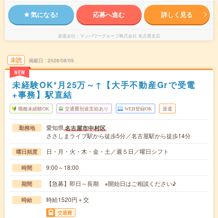
気になる!
応募へ進む
詳しく見る
派遣会社
マンパワーグループ株式会社 名古屋支店
未読
掲載日
2026/08/05
NEW
未経験OK*月25万～↑【大手不動産Grで受電
+事務】駅直結
職種未経験OK
交通費別途支給あり
WEB登録OK
派遣
愛知県
名古屋市中村区
勤務地
ささしまライブ駅から徒歩5分／名古屋駅から徒歩14分
日・月・火・木・金・土／週５日／曜日シフト
曜日頻度
9:00～18:00
時間
【急募】即日～長期 ※開始日はご相談ください♪
期間
時給1520円＋交
時給
交通費