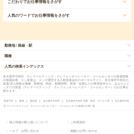
こだわり
でお仕事情報をさがす
人気のワード
でお仕事情報をさがす
勤務地 / 路線・駅
職種
人気の検索インデックス
名古屋市中村区 - テレマーケティング・テレフォンオペレーター・コールセンターの派遣情報
の検索結果。エン派遣は、エンが運営する人材派遣会社のポータルサイト。名古屋市中村区の
派遣/求人情報を職種、勤務地、時給、勤務時間、長期・短期などの希望条件から、あなたにピ
ッタリの派遣（テレマーケティング・テレフォンオペレーター・コールセンター）のお仕事を
探せます。
派遣TOP
東海
愛知県
名古屋市中村区
名古屋市中村区 営業・販売・サービス系
名古屋市中村
区 テレマーケティング・テレフォンオペレーター・コールセンターの派遣の仕事一覧
個人情報の取り扱いについて
ご利用規約
ヘルプ・お問い合わせ
掲載のお問い合わせ