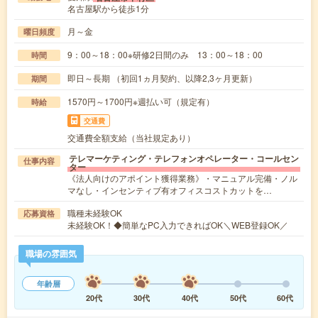
名古屋駅から徒歩1分
月～金
曜日頻度
9：00～18：00※研修2日間のみ 13：00～18：00
時間
即日～長期 （初回1ヵ月契約、以降2,3ヶ月更新）
期間
1570円～1700円※週払い可（規定有）
時給
交通費
交通費全額支給（当社規定あり）
テレマーケティング・テレフォンオペレーター・コールセン
仕事内容
ター
《法人向けのアポイント獲得業務》・マニュアル完備・ノル
マなし・インセンティブ有オフィスコストカットを…
職種未経験OK
応募資格
未経験OK！◆簡単なPC入力できればOK＼WEB登録OK／
職場の雰囲気
年齢層
20代
30代
40代
50代
60代