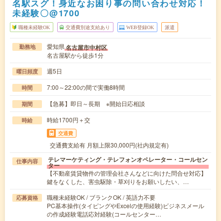
名駅スグ！身近なお困り事の問い合わせ対応！
未経験〇@1700
職種未経験OK
交通費別途支給あり
WEB登録OK
派遣
愛知県
名古屋市中村区
勤務地
名古屋駅から徒歩1分
週5日
曜日頻度
7:00～22:00の間で実働8時間
時間
【急募】即日～長期 ※開始日応相談
期間
時給1700円＋交
時給
交通費
交通費支給有 月額上限30,000円(社内規定有)
テレマーケティング・テレフォンオペレーター・コールセン
仕事内容
ター
【不動産賃貸物件の管理会社さんなどに向けた問合せ対応】
鍵をなくした、害虫駆除・草刈りをお願いしたい、…
職種未経験OK / ブランクOK / 英語力不要
応募資格
PC基本操作(タイピングやExcelの使用経験)ビジネスメール
の作成経験電話応対経験(コールセンター…