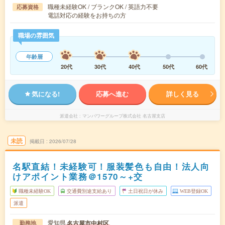
職種未経験OK / ブランクOK / 英語力不要
応募資格
電話対応の経験をお持ちの方
職場の雰囲気
年齢層
20代
30代
40代
50代
60代
気になる!
応募へ進む
詳しく見る
派遣会社
マンパワーグループ株式会社 名古屋支店
未読
掲載日
2026/07/28
名駅直結！未経験可！服装髪色も自由！法人向
けアポイント業務＠1570～+交
職種未経験OK
交通費別途支給あり
土日祝日が休み
WEB登録OK
派遣
愛知県
名古屋市中村区
勤務地