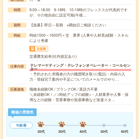
9:00～18:00 9‐18時、10‐19時のフレックスが代表的です
時間
が、その他自由に設定可能(午後…
【急募】即日～長期 ※開始日ご相談ください
期間
時給1500～1600円＋交 業界 (人事や人材系)経験・スキル
時給
により考慮
交通費
交通費支給有(社内規定あり)
テレマーケティング・テレフォンオペレーター・コールセン
仕事内容
ター
・予約された求職者の方の職歴聞き取り(電話)・内容の入
力・登録完了案内や不足についてのメールでのやり…
職種未経験OK / ブランクOK / 英語力不要
応募資格
＼未経験OK！／<時給アップの経験>・人材業界や人事・採
用などの経験・営業事務や貿易事務など派遣スタ…
職場の雰囲気
年齢層
20代
30代
40代
50代
60代