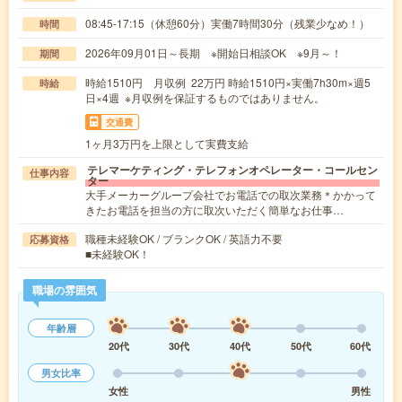
08:45-17:15（休憩60分）実働7時間30分（残業少なめ！）
時間
2026年09月01日～長期 ※開始日相談OK ※9月～！
期間
時給1510円 月収例 22万円 時給1510円×実働7h30m×週5
時給
日×4週 ※月収例を保証するものではありません。
交通費
1ヶ月3万円を上限として実費支給
テレマーケティング・テレフォンオペレーター・コールセン
仕事内容
ター
大手メーカーグループ会社でお電話での取次業務＊かかって
きたお電話を担当の方に取次いただく簡単なお仕事…
職種未経験OK / ブランクOK / 英語力不要
応募資格
■未経験OK！
職場の雰囲気
年齢層
20代
30代
40代
50代
60代
男女比率
女性
男性