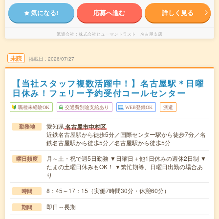
気になる!
応募へ進む
詳しく見る
派遣会社
株式会社ヒューマントラスト 名古屋支店
未読
掲載日
2026/07/27
【当社スタッフ複数活躍中！】名古屋駅＊日曜
日休み！フェリー予約受付コールセンター
職種未経験OK
交通費別途支給あり
WEB登録OK
派遣
愛知県
名古屋市中村区
勤務地
近鉄名古屋駅から徒歩5分／国際センター駅から徒歩7分／名
鉄名古屋駅から徒歩5分／名古屋駅から徒歩5分
月～土・祝で週5日勤務 ▼日曜日＋他1日休みの週休2日制 ▼
曜日頻度
たまの土曜日休みもOK！ ▼繁忙期等、日曜日出勤の場合あ
り
8：45～17：15（実働7時間30分・休憩60分）
時間
即日～長期
期間