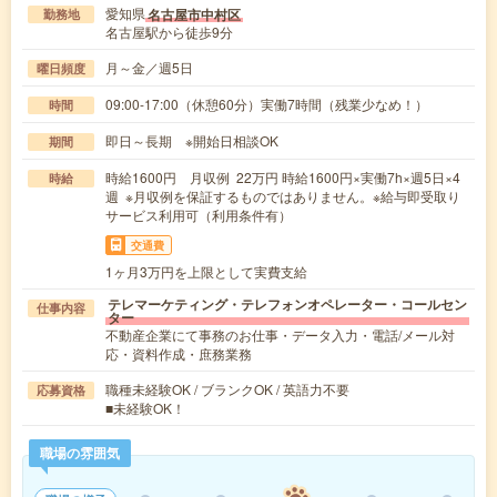
愛知県
名古屋市中村区
勤務地
名古屋駅から徒歩9分
月～金／週5日
曜日頻度
09:00-17:00（休憩60分）実働7時間（残業少なめ！）
時間
即日～長期 ※開始日相談OK
期間
時給1600円 月収例 22万円 時給1600円×実働7h×週5日×4
時給
週 ※月収例を保証するものではありません。※給与即受取り
サービス利用可（利用条件有）
交通費
1ヶ月3万円を上限として実費支給
テレマーケティング・テレフォンオペレーター・コールセン
仕事内容
ター
不動産企業にて事務のお仕事・データ入力・電話/メール対
応・資料作成・庶務業務
職種未経験OK / ブランクOK / 英語力不要
応募資格
■未経験OK！
職場の雰囲気