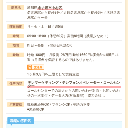
愛知県
名古屋市中村区
勤務地
名古屋駅から徒歩3分／近鉄名古屋駅から徒歩6分／名鉄名古
屋駅から---分
月～金・土・日／週5日
曜日頻度
09:00-18:00（休憩60分）実働8時間（残業少なめ！）
時間
即日～長期 ※開始日相談OK
期間
時給1660円 月収例 26万円 時給1660円×実働8h×週5日×4
時給
週 ※月収例を保証するものではありません。
交通費
1ヶ月3万円を上限として実費支給
テレマーケティング・テレフォンオペレーター・コールセン
仕事内容
ター
コールセンターでの法人からの問い合わせ対応・お問い合わ
せの一次受付・データ入力(対応履歴)・協力会社…
職種未経験OK / ブランクOK / 英語力不要
応募資格
■未経験OK！
職場の雰囲気