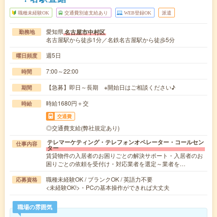
職種未経験OK
交通費別途支給あり
WEB登録OK
派遣
愛知県
名古屋市中村区
勤務地
名古屋駅から徒歩1分／名鉄名古屋駅から徒歩5分
週5日
曜日頻度
7:00～22:00
時間
【急募】即日～長期 ※開始日はご相談ください♪
期間
時給1680円＋交
時給
交通費
◎交通費支給(弊社規定あり)
テレマーケティング・テレフォンオペレーター・コールセン
仕事内容
ター
賃貸物件の入居者のお困りごとの解決サポート・入居者のお
困りごとの依頼を受付け・対応業者を選定～業者を…
職種未経験OK / ブランクOK / 英語力不要
応募資格
<未経験OK!>・PCの基本操作ができれば大丈夫
職場の雰囲気