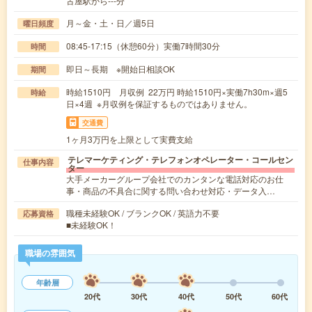
古屋駅から---分
月～金・土・日／週5日
曜日頻度
08:45-17:15（休憩60分）実働7時間30分
時間
即日～長期 ※開始日相談OK
期間
時給1510円 月収例 22万円 時給1510円×実働7h30m×週5
時給
日×4週 ※月収例を保証するものではありません。
交通費
1ヶ月3万円を上限として実費支給
テレマーケティング・テレフォンオペレーター・コールセン
仕事内容
ター
大手メーカーグループ会社でのカンタンな電話対応のお仕
事・商品の不具合に関する問い合わせ対応・データ入…
職種未経験OK / ブランクOK / 英語力不要
応募資格
■未経験OK！
職場の雰囲気
年齢層
20代
30代
40代
50代
60代