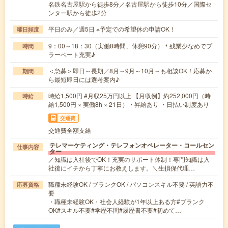
名鉄名古屋駅から徒歩8分／名古屋駅から徒歩10分／国際セ
ンター駅から徒歩2分
平日のみ／週5日 ※予定での希望休の申請OK！
曜日頻度
9：00～18：30（実働8時間、休憩90分）＊残業少なめでプ
時間
ラーベート充実♪
＜急募＞即日～長期／8月～9月～10月～も相談OK！応募か
期間
ら最短即日には選考案内♪
時給1,500円 #月収25万円以上 【月収例】約252,000円（時
時給
給1,500円 × 実働8h × 21日）・昇給あり ・日払い制度あり
交通費
交通費全額支給
テレマーケティング・テレフォンオペレーター・コールセン
仕事内容
ター
／知識は入社後でOK！充実のサポート体制！専門知識は入
社後にイチから丁寧にお教えします。＼生損保代理…
職種未経験OK / ブランクOK / パソコンスキル不要 / 英語力不
応募資格
要
・職種未経験OK・社会人経験が1年以上ある方#ブランク
OK#スキル不要#学歴不問#履歴書不要#初めて…