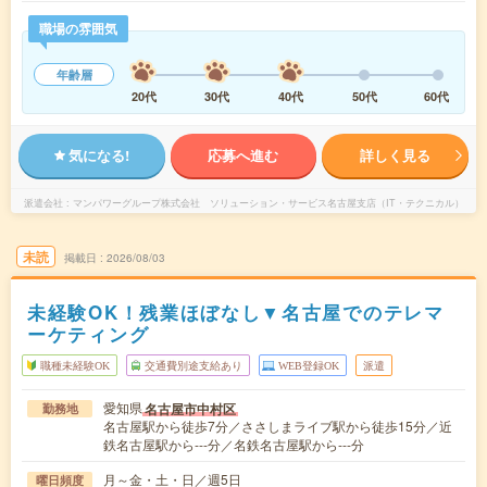
職場の雰囲気
年齢層
20代
30代
40代
50代
60代
気になる!
応募へ進む
詳しく見る
派遣会社
マンパワーグループ株式会社 ソリューション・サービス名古屋支店（IT・テクニカル）
未読
掲載日
2026/08/03
未経験OK！残業ほぼなし▼名古屋でのテレマ
ーケティング
職種未経験OK
交通費別途支給あり
WEB登録OK
派遣
愛知県
名古屋市中村区
勤務地
名古屋駅から徒歩7分／ささしまライブ駅から徒歩15分／近
鉄名古屋駅から---分／名鉄名古屋駅から---分
月～金・土・日／週5日
曜日頻度