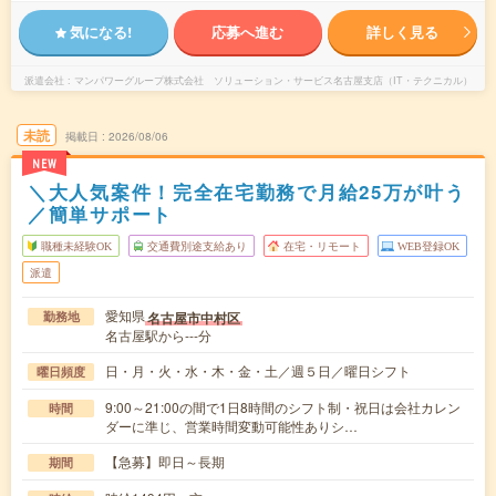
気になる!
応募へ進む
詳しく見る
派遣会社
マンパワーグループ株式会社 ソリューション・サービス名古屋支店（IT・テクニカル）
未読
掲載日
2026/08/06
NEW
＼大人気案件！完全在宅勤務で月給25万が叶う
／簡単サポート
職種未経験OK
交通費別途支給あり
在宅・リモート
WEB登録OK
派遣
愛知県
名古屋市中村区
勤務地
名古屋駅から---分
日・月・火・水・木・金・土／週５日／曜日シフト
曜日頻度
9:00～21:00の間で1日8時間のシフト制・祝日は会社カレン
時間
ダーに準じ、営業時間変動可能性ありシ…
【急募】即日～長期
期間