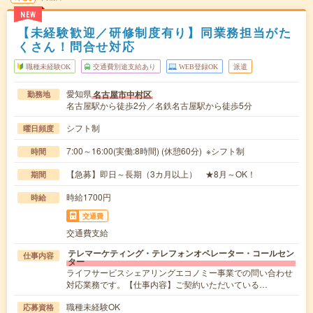
NEW
【未経験歓迎／研修制度有り】同業務担当がた
くさん！問合せ対応
職種未経験OK
交通費別途支給あり
WEB登録OK
派遣
愛知県
名古屋市中村区
勤務地
名古屋駅から徒歩2分／名鉄名古屋駅から徒歩5分
シフト制
曜日頻度
7:00～16:00(実働:8時間) (休憩60分) ※シフト制
時間
【急募】即日～長期（3カ月以上） ★8月～OK！
期間
時給1700円
時給
交通費
交通費支給
テレマーケティング・テレフォンオペレーター・コールセン
仕事内容
ター
ライフサービスシェアリングエコノミー事業での問い合わせ
対応業務です。【仕事内容】ご契約いただいている…
職種未経験OK
応募資格