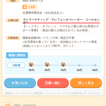
時給1494円＋交
時給
交通費
交通費実費支給（当社規定あり）
テレマーケティング・テレフォンオペレーター・コールセン
仕事内容
ター
【ヘッドホン・タブレット・スマホなど購入前のお客様のサ
ポート業務】・製品の購入を検討されているお客様…
職種未経験OK / ブランクOK / 英語力不要
応募資格
<在宅環境が整っている方>・光回線などネットワーク環境
(有線):コンセントタイプWi-Fi、ポケット…
職場の雰囲気
年齢層
20代
30代
40代
50代
60代
気になる!
応募へ進む
詳しく見る
派遣会社
マンパワーグループ株式会社 ソリューション・サービス名古屋支店（IT・テクニカル）
未読
掲載日
2026/08/06