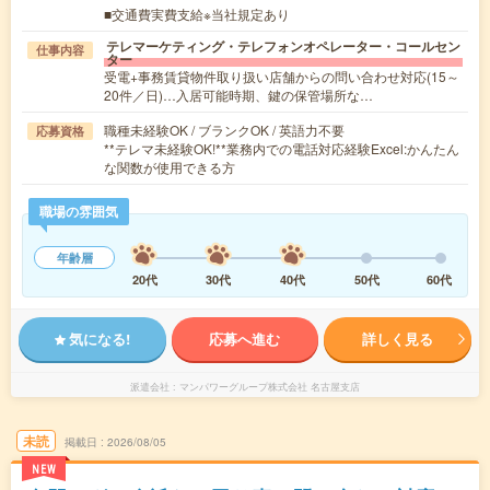
■交通費実費支給※当社規定あり
テレマーケティング・テレフォンオペレーター・コールセン
仕事内容
ター
受電+事務賃貸物件取り扱い店舗からの問い合わせ対応(15～
20件／日)…入居可能時期、鍵の保管場所な…
職種未経験OK / ブランクOK / 英語力不要
応募資格
**テレマ未経験OK!**業務内での電話対応経験Excel:かんたん
な関数が使用できる方
職場の雰囲気
年齢層
20代
30代
40代
50代
60代
気になる!
応募へ進む
詳しく見る
派遣会社
マンパワーグループ株式会社 名古屋支店
未読
掲載日
2026/08/05
NEW