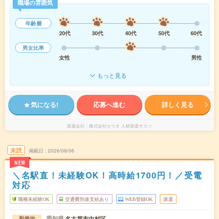
職場の雰囲気
年齢層
20代
30代
40代
50代
60代
男女比率
女性
男性
もっと見る
気になる!
応募へ進む
詳しく見る
派遣会社
株式会社セリオ 人材派遣サカソ
未読
掲載日
2026/08/06
NEW
＼名駅直！未経験OK！高時給1700円！／受電
対応
職種未経験OK
交通費別途支給あり
WEB登録OK
派遣
愛知県
名古屋市中村区
勤務地