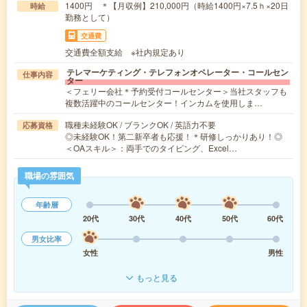
1400円 ＊【月収例】210,000円（時給1400円×7.5ｈ×20日
時給
勤務として）
交通費
交通費全額支給 ※社内規定あり
テレマーケティング・テレフォンオペレーター・コールセン
仕事内容
ター
＜フェリー会社＊予約受付コールセンター＞当社スタッフも
複数活躍中のコールセンター！インカムを使用しま…
職種未経験OK / ブランクOK / 英語力不要
応募資格
◎未経験OK！第二新卒者も応援！＊研修しっかりあり！◎
＜OAスキル＞：両手でのタイピング、Excel…
職場の雰囲気
年齢層
20代
30代
40代
50代
60代
男女比率
女性
男性
もっと見る