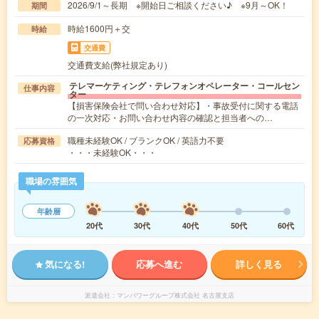
2026/9/1～長期 ※開始日ご相談ください♪ ※9月～OK！
期間
時給1600円＋交
時給
交通費
交通費支給(弊社規定あり)
テレマーケティング・テレフォンオペレーター・コールセン
仕事内容
ター
【損害保険会社で問い合わせ対応】・事故受付に関する電話
の一次対応・お問い合わせ内容の確認と担当者への…
職種未経験OK / ブランクOK / 英語力不要
応募資格
・・・未経験OK・・・
職場の雰囲気
年齢層
20代
30代
40代
50代
60代
気になる!
応募へ進む
詳しく見る
派遣会社
マンパワーグループ株式会社 名古屋支店