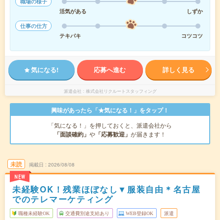
職場の様子
活気がある
しずか
仕事の仕方
テキパキ
コツコツ
気になる!
応募へ進む
詳しく見る
派遣会社
株式会社リクルートスタッフィング
興味があったら「★気になる！」をタップ！
「気になる！」を押しておくと、派遣会社から
「面談確約」
や
「応募歓迎」
が届きます！
未読
掲載日
2026/08/08
NEW
未経験OK！残業ほぼなし▼服装自由＊名古屋
でのテレマーケティング
職種未経験OK
交通費別途支給あり
WEB登録OK
派遣