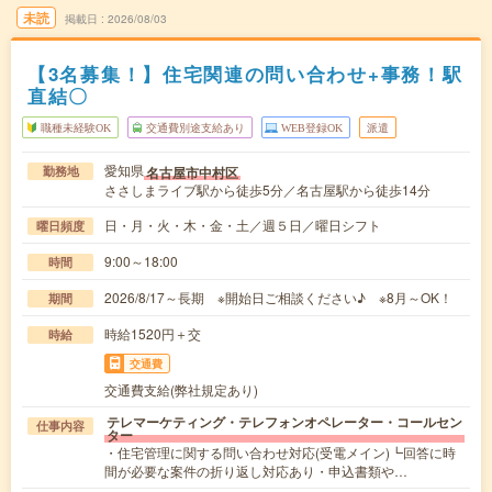
未読
掲載日
2026/08/03
【3名募集！】住宅関連の問い合わせ+事務！駅
直結〇
職種未経験OK
交通費別途支給あり
WEB登録OK
派遣
愛知県
名古屋市中村区
勤務地
ささしまライブ駅から徒歩5分／名古屋駅から徒歩14分
日・月・火・木・金・土／週５日／曜日シフト
曜日頻度
9:00～18:00
時間
2026/8/17～長期 ※開始日ご相談ください♪ ※8月～OK！
期間
時給1520円＋交
時給
交通費
交通費支給(弊社規定あり)
テレマーケティング・テレフォンオペレーター・コールセン
仕事内容
ター
・住宅管理に関する問い合わせ対応(受電メイン)┗回答に時
間が必要な案件の折り返し対応あり・申込書類や…