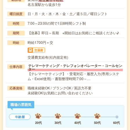
名古屋駅から徒歩1分
日・月・火・水・木・金・土／週５日／曜日シフト
曜日頻度
7:00～23:00の間で1日8時間シフト制
時間
【急募】即日～長期 ※開始日はお気軽にご相談ください♪
期間
時給1700円＋交
時給
交通費
交通費支給有(社内規定有)
テレマーケティング・テレフォンオペレーター・コールセン
仕事内容
ター
【テレマーケティング】・受電対応・履歴入力(専用システ
ム・Excel使用)・書類整理時間:7:00～…
職種未経験OK / ブランクOK / 英語力不要
応募資格
未経験OK!お気軽にお問い合わせください
職場の雰囲気
年齢層
20代
30代
40代
50代
60代