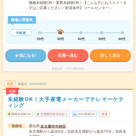
職種未経験OK！業界未経験OK！【こんな方におススメ！ま
ずはご応募ください／歓迎条件】コールセンター…
職場の雰囲気
年齢層
20代
30代
40代
50代
60代
気になる!
応募へ進む
詳しく見る
派遣会社
アデコ株式会社
未読
掲載日
2026/08/05
NEW
未経験OK！大手家電メーカーでテレマーケテ
ィング
職種未経験OK
交通費別途支給あり
WEB登録OK
派遣
愛知県
名古屋市中村区
勤務地
名古屋駅から徒歩5分／近鉄名古屋駅から徒歩10分／名鉄名