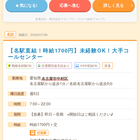
気になる!
応募へ進む
詳しく見る
派遣会社
株式会社クロップス・クルー(名鉄グループ)
未読
掲載日
2026/07/26
【名駅直結！時給1700円】未経験OK！大手コ
ールセンター
職種未経験OK
交通費別途支給あり
WEB登録OK
派遣
愛知県
名古屋市中村区
勤務地
名古屋駅から徒歩1分／名鉄名古屋駅から徒歩5分
週5日
曜日頻度
7:00～22:00
時間
【急募】即日～長期 ※開始日はご相談ください♪
期間
時給1700円＋交
時給
交通費