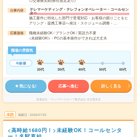
◎交通費支給(弊社規定あり)
テレマーケティング・テレフォンオペレーター・コールセン
仕事内容
ター
施工案件に特化した部門で受電対応・お客様の困りごとをヒ
アリング・提携工事店へ発注・スケジュール調整・…
職種未経験OK / ブランクOK / 英語力不要
応募資格
<未経験OK!>・PCの基本操作ができれば大丈夫
職場の雰囲気
年齢層
20代
30代
40代
50代
60代
気になる!
応募へ進む
詳しく見る
派遣会社
マンパワーグループ株式会社 名古屋支店
未読
掲載日
2026/07/23
<高時給1680円！>未経験OK！コールセンタ
ー！名駅直結