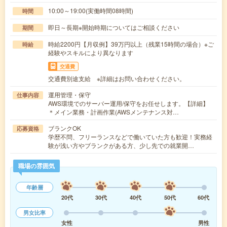
10:00～19:00(実働時間08時間)
時間
即日～長期※開始時期についてはご相談ください
期間
時給2200円【月収例】39万円以上（残業15時間の場合）※ご
時給
経験やスキルにより異なります
交通費
交通費別途支給 ※詳細はお問い合わせください。
運用管理・保守
仕事内容
AWS環境でのサーバー運用/保守をお任せします。【詳細】
＊メイン業務・計画作業(AWSメンテナンス対…
ブランクOK
応募資格
学歴不問、フリーランスなどで働いていた方も歓迎！実務経
験が浅い方やブランクがある方、少し先での就業開…
職場の雰囲気
年齢層
20代
30代
40代
50代
60代
男女比率
女性
男性