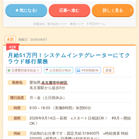
気になる!
応募へ進む
詳しく見る
派遣会社
株式会社パソナ 東海エリア X-TECHチーム
未読
掲載日
2026/08/07
NEW
月給51万円！システムインテグレーターにてク
ラウド移行業務
交通費別途支給あり
土日祝日が休み
WEB登録OK
派遣
愛知県
名古屋市中村区
勤務地
名古屋駅から徒歩5分
月～金（土日祝休み）
曜日頻度
9:00～18:00 （実働8時間）休憩60分
時間
2026年9月14日～長期 ※スタート日相談OK！ #9月～開始
期間
OK！
月給制のお仕事です：固定月給 518400円 ※時給換算 時給
時給
3200円（残業代・交通費は別途支給あり）