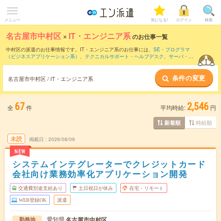
メニュー
気になる!
ログイン
検索
名古屋市中村区
×
IT・エンジニア系
のお仕事一覧
中村区の派遣のお仕事情報です。IT・エンジニア系のお仕事には、
SE・プログラマ
（ビジネスアプリケーション系）
、
テクニカルサポート・ヘルプデスク
、
サーバ・ネ
ットワークエンジニア
などがあります。さらに、
短期
・
単発
などの期間や、
職種未経
験OK
などのこだわり条件で絞り込んでいただけます。
条件の変更
名古屋市中村区 / IT・エンジニア系
67
2,546
全
件
平均時給:
円
時給順
新着順
未読
掲載日
2026/08/09
NEW
システムインテグレーターでクレジットカード
会社向け業務効率化アプリケーション開発
交通費別途支給あり
土日祝日が休み
在宅・リモート
WEB登録OK
派遣
愛知県
名古屋市中村区
勤務地