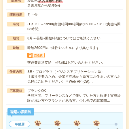
愛知県
名古屋市中村区
勤務地
名古屋駅から徒歩5分
月～金
曜日頻度
(1)10:00～19:00(実働時間08時間)(2)09:00～18:00(実働時間
時間
08時間)
8月～長期※開始時期についてはご相談ください
期間
時給2600円※ご経験やスキルにより異なります
時給
交通費
交通費別途支給 ※詳細はお問い合わせください。
SE・プログラマ（ビジネスアプリケーション系）
仕事内容
【出社不要のため、企業所在地から遠方にお住まいの方もお
気軽にご応募ください】＊Web API(C#)…
ブランクOK
応募資格
学歴不問、フリーランスなどで働いていた方も歓迎！実務経
験が浅い方やブランクがある方、少し先での就業開…
職場の雰囲気
年齢層