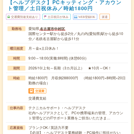
【ヘルプデスク】PCキッティング・アカウン
ト管理／土日祝休み／時給1800円
交通費別途支給あり
土日祝日が休み
WEB登録OK
派遣
愛知県
名古屋市中村区
勤務地
国際センター駅から徒歩2分／丸の内(愛知県)駅から徒歩10
分／名鉄名古屋駅から徒歩11分
月～金※土日休み！
曜日頻度
9:00～18:00(実働:8時間) (休憩60分)
時間
2026/10/上旬～長期（3カ月以上） ★10月～OK！
期間
時給1800円 月収例288000円 （時給1800円×8時間×20日
時給
勤務の場合）
交通費
交通費支給
テクニカルサポート・ヘルプデスク
仕事内容
社内ヘルプデスクとして、PCや携帯端末の管理、アカウン
ト管理などのITサポート業務をご担当いただきま…
ブランクOK / 英語力不要
応募資格
【必須】・ヘルプデスク業務経験 ・PC操作に抵抗がない