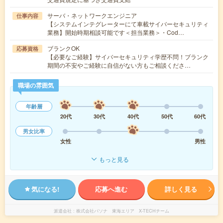
サーバ・ネットワークエンジニア
仕事内容
【システムインテグレーターにて車載サイバーセキュリティ
業務】開始時期相談可能です＜担当業務＞・Cod…
ブランクOK
応募資格
【必要なご経験】サイバーセキュリティ学歴不問！ブランク
期間の不安やご経験に自信がない方もご相談くださ…
職場の雰囲気
年齢層
20代
30代
40代
50代
60代
男女比率
女性
男性
もっと見る
気になる!
応募へ進む
詳しく見る
派遣会社
株式会社パソナ 東海エリア X-TECHチーム