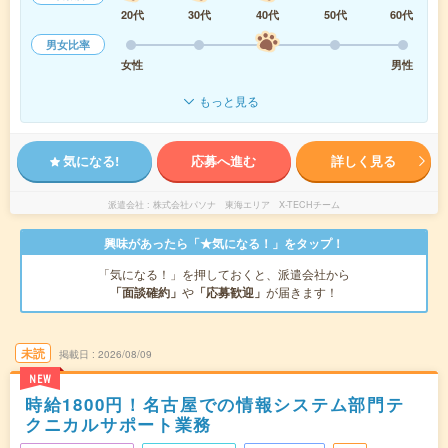
20代
30代
40代
50代
60代
男女比率
女性
男性
もっと見る
気になる!
応募へ進む
詳しく見る
派遣会社
株式会社パソナ 東海エリア X-TECHチーム
興味があったら「★気になる！」をタップ！
「気になる！」を押しておくと、派遣会社から
「面談確約」
や
「応募歓迎」
が届きます！
未読
掲載日
2026/08/09
NEW
時給1800円！名古屋での情報システム部門テ
クニカルサポート業務