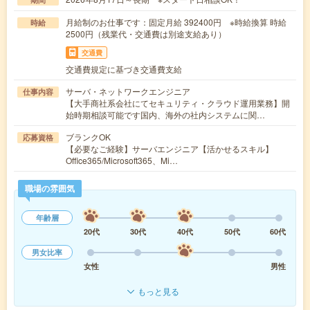
月給制のお仕事です：固定月給 392400円 ※時給換算 時給
時給
2500円（残業代・交通費は別途支給あり）
交通費
交通費規定に基づき交通費支給
サーバ・ネットワークエンジニア
仕事内容
【大手商社系会社にてセキュリティ・クラウド運用業務】開
始時期相談可能です国内、海外の社内システムに関…
ブランクOK
応募資格
【必要なご経験】サーバエンジニア【活かせるスキル】
Office365/Microsoft365、Mi…
職場の雰囲気
年齢層
20代
30代
40代
50代
60代
男女比率
女性
男性
もっと見る