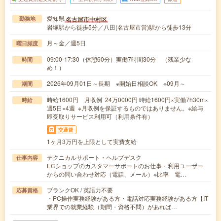
愛知県
名古屋市中村区
勤務地
岩塚駅から徒歩5分／八田(名古屋市営)駅から徒歩13分
月～金／週5日
曜日頻度
09:00-17:30（休憩60分）実働7時間30分 （残業少な
時間
め！）
2026年09月01日～長期 ※開始日相談OK ※09月～
期間
時給1600円 月収例 24万0000円 時給1600円×実働7h30m×
時給
週5日×4週 ※月収例を保証するものではありません。※給与
即受取りサービス利用可（利用条件有）
交通費
1ヶ月3万円を上限として実費支給
テクニカルサポート・ヘルプデスク
仕事内容
ECショップのカスタマーサポートのお仕事・利用ユーザー
からの問い合わせ対応（電話、メール）※比率 電…
ブランクOK / 英語力不要
応募資格
・PC操作実務経験がある方・電話対応実務経験がある方【IT
業界での就業経験（期間・資格不問）があれば…