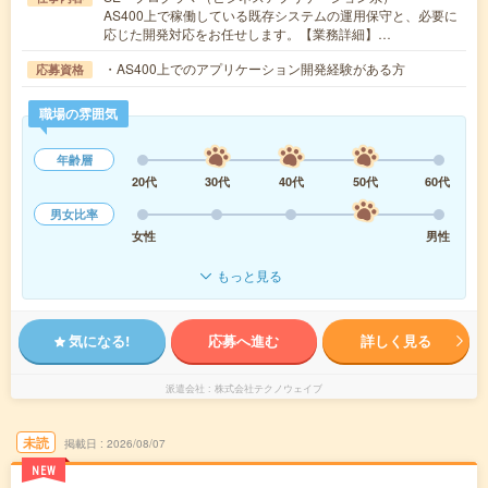
AS400上で稼働している既存システムの運用保守と、必要に
応じた開発対応をお任せします。【業務詳細】…
・AS400上でのアプリケーション開発経験がある方
応募資格
職場の雰囲気
年齢層
20代
30代
40代
50代
60代
男女比率
女性
男性
もっと見る
気になる!
応募へ進む
詳しく見る
派遣会社
株式会社テクノウェイブ
未読
掲載日
2026/08/07
NEW