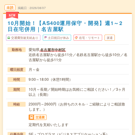
未読
掲載日
2026/08/07
NEW
10月開始！【AS400運用保守・開発】週1～2
日在宅併用｜名古屋駅
交通費別途支給あり
土日祝日が休み
在宅・リモート
派遣
愛知県
名古屋市中村区
勤務地
近鉄名古屋駅から徒歩11分／名鉄名古屋駅から徒歩10分／名
古屋駅から徒歩11分
月～金
曜日頻度
9:00～18:00（休憩1時間）
時間
10月～長期／開始時期はお気軽にご相談ください！／3ヶ月
期間
以上（長期）
2300円～2600円（お持ちのスキル・ご経験によりご相談致
時給
します。）
交通費
定期代を支給いたします
SE・プログラマ（ビジネスアプリケーション系）
仕事内容