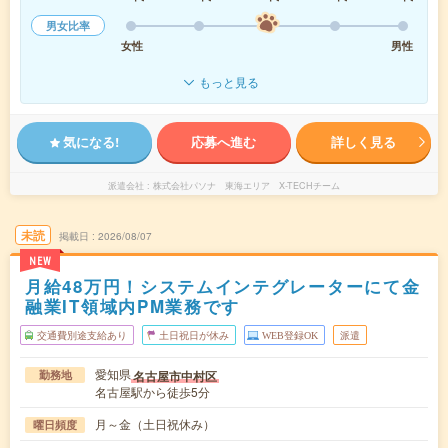
男女比率
女性
男性
もっと見る
気になる!
応募へ進む
詳しく見る
派遣会社
株式会社パソナ 東海エリア X-TECHチーム
未読
掲載日
2026/08/07
NEW
月給48万円！システムインテグレーターにて金
融業IT領域内PM業務です
交通費別途支給あり
土日祝日が休み
WEB登録OK
派遣
愛知県
名古屋市中村区
勤務地
名古屋駅から徒歩5分
月～金（土日祝休み）
曜日頻度