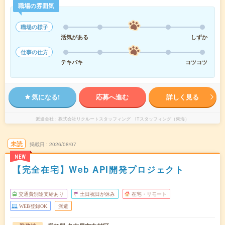
職場の雰囲気
職場の様子
活気がある
しずか
仕事の仕方
テキパキ
コツコツ
気になる!
応募へ進む
詳しく見る
派遣会社
株式会社リクルートスタッフィング ITスタッフィング（東海）
未読
掲載日
2026/08/07
NEW
【完全在宅】Web API開発プロジェクト
交通費別途支給あり
土日祝日が休み
在宅・リモート
WEB登録OK
派遣