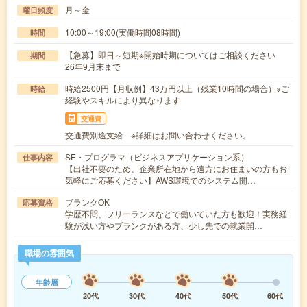
月～金
曜日頻度
10:00～19:00(実働時間08時間)
時間
【急募】即日～短期※開始時期についてはご相談ください
期間
26年9月末まで
時給2500円【月収例】43万円以上（残業10時間の場合）※ご
時給
経験やスキルにより異なります
交通費
交通費別途支給 ※詳細はお問い合わせください。
SE・プログラマ（ビジネスアプリケーション系）
仕事内容
【出社不要のため、企業所在地から遠方にお住まいの方もお
気軽にご応募ください】AWS環境でのシステム開…
ブランクOK
応募資格
学歴不問、フリーランスなどで働いていた方も歓迎！実務経
験が浅い方やブランクがある方、少し先での就業開…
職場の雰囲気
年齢層
20代
30代
40代
50代
60代