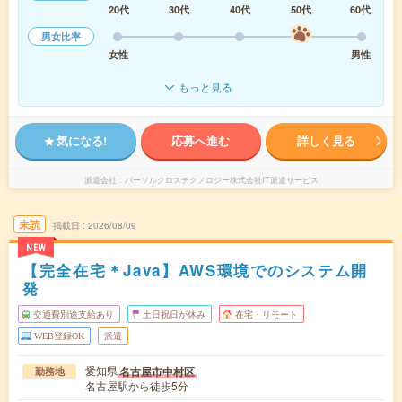
20代
30代
40代
50代
60代
男女比率
女性
男性
もっと見る
気になる!
応募へ進む
詳しく見る
派遣会社
パーソルクロステクノロジー株式会社IT派遣サービス
未読
掲載日
2026/08/09
NEW
【完全在宅＊Java】AWS環境でのシステム開
発
交通費別途支給あり
土日祝日が休み
在宅・リモート
WEB登録OK
派遣
愛知県
名古屋市中村区
勤務地
名古屋駅から徒歩5分