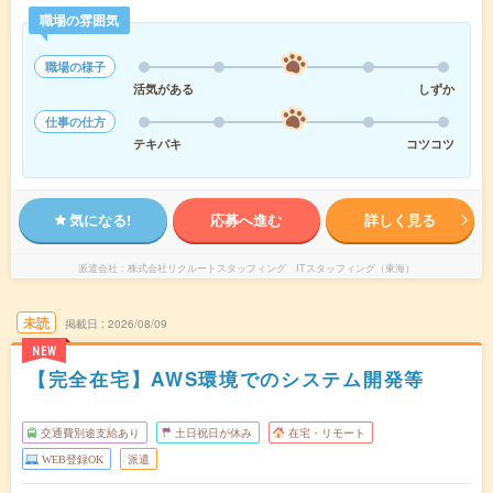
職場の雰囲気
職場の様子
活気がある
しずか
仕事の仕方
テキパキ
コツコツ
気になる!
応募へ進む
詳しく見る
派遣会社
株式会社リクルートスタッフィング ITスタッフィング（東海）
未読
掲載日
2026/08/09
NEW
【完全在宅】AWS環境でのシステム開発等
交通費別途支給あり
土日祝日が休み
在宅・リモート
WEB登録OK
派遣