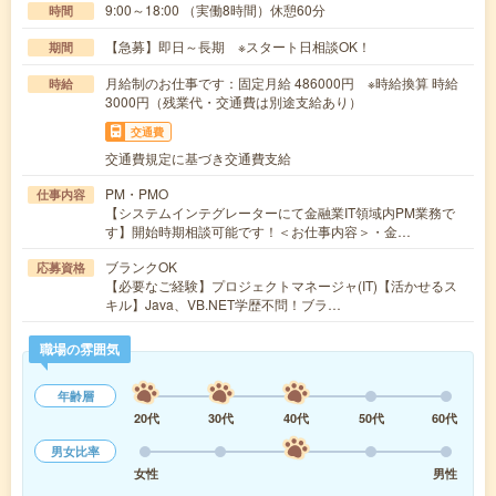
9:00～18:00 （実働8時間）休憩60分
時間
【急募】即日～長期 ※スタート日相談OK！
期間
月給制のお仕事です：固定月給 486000円 ※時給換算 時給
時給
3000円（残業代・交通費は別途支給あり）
交通費
交通費規定に基づき交通費支給
PM・PMO
仕事内容
【システムインテグレーターにて金融業IT領域内PM業務で
す】開始時期相談可能です！＜お仕事内容＞・金…
ブランクOK
応募資格
【必要なご経験】プロジェクトマネージャ(IT)【活かせるス
キル】Java、VB.NET学歴不問！ブラ…
職場の雰囲気
年齢層
20代
30代
40代
50代
60代
男女比率
女性
男性