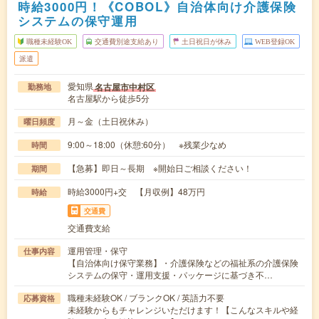
時給3000円！《COBOL》自治体向け介護保険
システムの保守運用
職種未経験OK
交通費別途支給あり
土日祝日が休み
WEB登録OK
派遣
愛知県
名古屋市中村区
勤務地
名古屋駅から徒歩5分
月～金（土日祝休み）
曜日頻度
9:00～18:00（休憩:60分） ※残業少なめ
時間
【急募】即日～長期 ※開始日ご相談ください！
期間
時給3000円+交 【月収例】48万円
時給
交通費
交通費支給
運用管理・保守
仕事内容
【自治体向け保守業務】・介護保険などの福祉系の介護保険
システムの保守・運用支援・パッケージに基づき不…
職種未経験OK / ブランクOK / 英語力不要
応募資格
未経験からもチャレンジいただけます！【こんなスキルや経