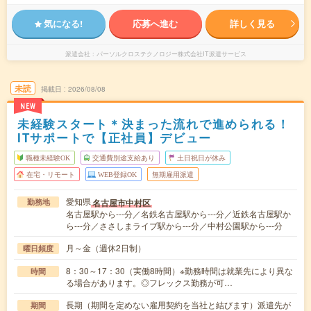
気になる!
応募へ進む
詳しく見る
派遣会社
パーソルクロステクノロジー株式会社IT派遣サービス
未読
掲載日
2026/08/08
NEW
未経験スタート＊決まった流れで進められる！
ITサポートで【正社員】デビュー
職種未経験OK
交通費別途支給あり
土日祝日が休み
在宅・リモート
WEB登録OK
無期雇用派遣
愛知県
名古屋市中村区
勤務地
名古屋駅から---分／名鉄名古屋駅から---分／近鉄名古屋駅か
ら---分／ささしまライブ駅から---分／中村公園駅から---分
月～金（週休2日制）
曜日頻度
8：30～17：30（実働8時間）※勤務時間は就業先により異な
時間
る場合があります。◎フレックス勤務が可…
長期（期間を定めない雇用契約を当社と結びます）派遣先が
期間