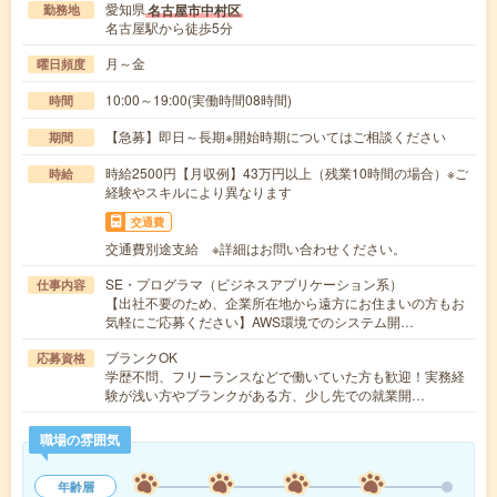
愛知県
名古屋市中村区
勤務地
名古屋駅から徒歩5分
月～金
曜日頻度
10:00～19:00(実働時間08時間)
時間
【急募】即日～長期※開始時期についてはご相談ください
期間
時給2500円【月収例】43万円以上（残業10時間の場合）※ご
時給
経験やスキルにより異なります
交通費
交通費別途支給 ※詳細はお問い合わせください。
SE・プログラマ（ビジネスアプリケーション系）
仕事内容
【出社不要のため、企業所在地から遠方にお住まいの方もお
気軽にご応募ください】AWS環境でのシステム開…
ブランクOK
応募資格
学歴不問、フリーランスなどで働いていた方も歓迎！実務経
験が浅い方やブランクがある方、少し先での就業開…
職場の雰囲気
年齢層