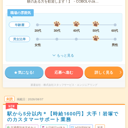
験のある方を歓迎します！】 ・COBOLやJa…
職場の雰囲気
年齢層
20代
30代
40代
50代
60代
男女比率
女性
男性
もっと見る
気になる!
応募へ進む
詳しく見る
派遣会社
株式会社スタッフサービス・エンジニアリング
未読
掲載日
2026/08/07
NEW
駅から5分以内＊【時給1600円】大手！岩塚で
のカスタマーサポート業務
交通費別途支給あり
土日祝日が休み
WEB登録OK
派遣