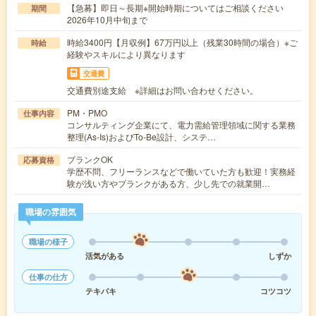
【急募】即日～長期※開始時期についてはご相談ください
期間
2026年10月中旬まで
時給3400円【月収例】67万円以上（残業30時間の場合）※ご
時給
経験やスキルにより異なります
交通費
交通費別途支給 ※詳細はお問い合わせください。
PM・PMO
仕事内容
コンサルティング企業にて、電力需給管理領域に関する業務
整理(As‐Is)およびTo‐Be設計、システ…
ブランクOK
応募資格
学歴不問、フリーランスなどで働いていた方も歓迎！実務経
験が浅い方やブランクがある方、少し先での就業開…
職場の雰囲気
職場の様子
活気がある
しずか
仕事の仕方
テキパキ
コツコツ