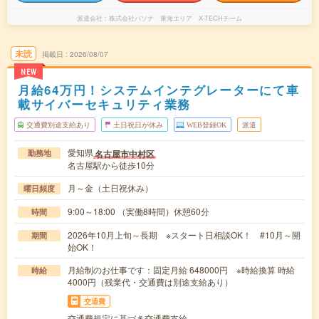
派遣会社
株式会社パソナ 東海エリア X-TECHチーム
未読
掲載日
2026/08/07
NEW
月給64万円！システムインテグレーターにて車
載サイバーセキュリティ業務
交通費別途支給あり
土日祝日が休み
WEB登録OK
派遣
愛知県
名古屋市中村区
勤務地
名古屋駅から徒歩10分
月～金（土日祝休み）
曜日頻度
9:00～18:00 （実働8時間）休憩60分
時間
2026年10月上旬～長期 ※スタート日相談OK！ #10月～開
期間
始OK！
月給制のお仕事です：固定月給 648000円 ※時給換算 時給
時給
4000円（残業代・交通費は別途支給あり）
交通費
交通費規定に基づき交通費支給