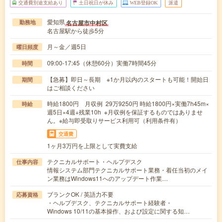
交通費別途支給あり
土日祝日が休み
WEB登録OK
派遣
愛知県
名古屋市中村区
勤務地
名古屋駅から徒歩5分
月～金／週5日
曜日頻度
09:00-17:45（休憩60分）実働7時間45分
時間
【急募】即日～長期 ※1か月以内のスタートも可能！開始日
期間
はご相談ください
時給1800円 月収例 29万9250円 時給1800円×実働7h45m×
時給
週5日×4週+残業10h ※月収例を保証するものではありませ
ん。※給与即受取りサービス利用可（利用条件有）
交通費
1ヶ月3万円を上限として実費支給
テクニカルサポート・ヘルプデスク
仕事内容
情報システム部門テクニカルサポート業務・着任当初のメイ
ン業務はWindows11へのアップデート作業…
ブランクOK / 英語力不要
応募資格
・ヘルプデスク、テクニカルサポート経験者・
Windows 10/11の基本操作、および設定に関する知…