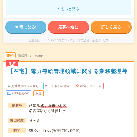
もっと見る
気になる!
応募へ進む
詳しく見る
派遣会社
パーソルクロステクノロジー株式会社IT派遣サービス
未読
掲載日
2026/08/08
NEW
【在宅】電力需給管理領域に関する業務整理等
交通費別途支給あり
土日祝日が休み
在宅・リモート
WEB登録OK
派遣
愛知県
名古屋市中村区
勤務地
名古屋駅から徒歩10分
月～金
曜日頻度
09:00～18:00(実働時間08時間)
時間