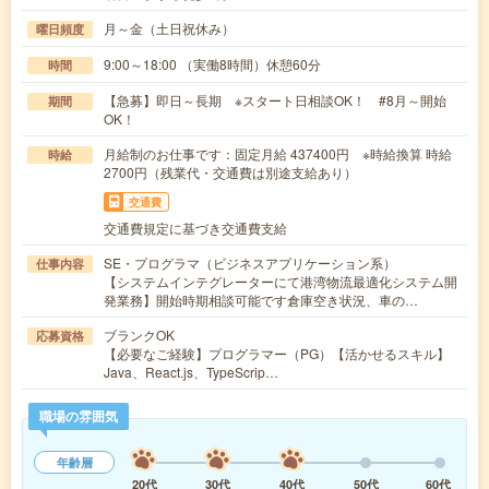
月～金（土日祝休み）
曜日頻度
9:00～18:00 （実働8時間）休憩60分
時間
【急募】即日～長期 ※スタート日相談OK！ #8月～開始
期間
OK！
月給制のお仕事です：固定月給 437400円 ※時給換算 時給
時給
2700円（残業代・交通費は別途支給あり）
交通費
交通費規定に基づき交通費支給
SE・プログラマ（ビジネスアプリケーション系）
仕事内容
【システムインテグレーターにて港湾物流最適化システム開
発業務】開始時期相談可能です倉庫空き状況、車の…
ブランクOK
応募資格
【必要なご経験】プログラマー（PG）【活かせるスキル】
Java、React.js、TypeScrip…
職場の雰囲気
年齢層
20代
30代
40代
50代
60代