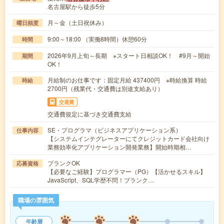
名古屋駅から徒歩5分
月～金（土日祝休み）
曜日頻度
9:00～18:00 （実働8時間）休憩60分
時間
2026年9月上旬～長期 ※スタート日相談OK！ #9月～開始
期間
OK！
月給制のお仕事です：固定月給 437400円 ※時給換算 時給
時給
2700円（残業代・交通費は別途支給あり）
交通費
交通費規定に基づき交通費支給
SE・プログラマ（ビジネスアプリケーション系）
仕事内容
【システムインテグレーターにてクレジットカード会社向け
業務効率化アプリケーション開発業務】開始時期相…
ブランクOK
応募資格
【必要なご経験】プログラマー（PG）【活かせるスキル】
JavaScript、SQL学歴不問！ブランク…
職場の雰囲気
年齢層