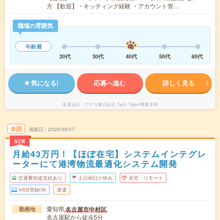
方 【歓迎】・キッティング経験 ・アカウント管…
職場の雰囲気
年齢層
20代
30代
40代
50代
60代
気になる!
応募へ進む
詳しく見る
派遣会社
アデコ株式会社 Tech Talent事業本部
未読
掲載日
2026/08/07
NEW
月給43万円！【ほぼ在宅】システムインテグレ
ーターにて港湾物流最適化システム開発
交通費別途支給あり
土日祝日が休み
在宅・リモート
WEB登録OK
派遣
愛知県
名古屋市中村区
勤務地
名古屋駅から徒歩5分