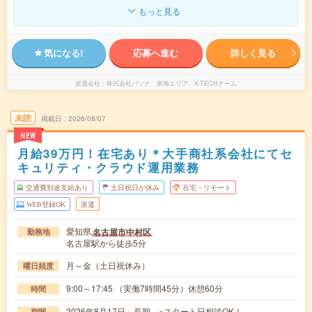
もっと見る
気になる!
応募へ進む
詳しく見る
派遣会社
株式会社パソナ 東海エリア X-TECHチーム
未読
掲載日
2026/08/07
NEW
月給39万円！在宅あり＊大手商社系会社にてセ
キュリティ・クラウド運用業務
交通費別途支給あり
土日祝日が休み
在宅・リモート
WEB登録OK
派遣
愛知県
名古屋市中村区
勤務地
名古屋駅から徒歩5分
月～金（土日祝休み）
曜日頻度
9:00～17:45 （実働7時間45分）休憩60分
時間
2026年8月17日～長期 ※スタート日相談OK！
期間