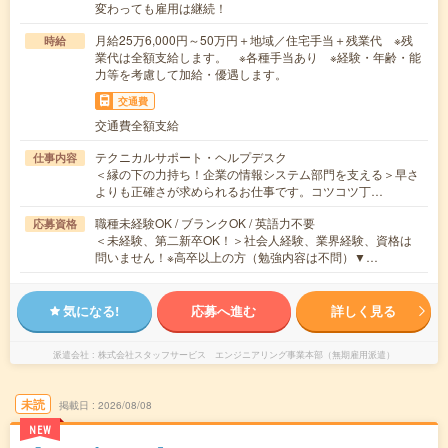
変わっても雇用は継続！
月給25万6,000円～50万円＋地域／住宅手当＋残業代 ※残
時給
業代は全額支給します。 ※各種手当あり ※経験・年齢・能
力等を考慮して加給・優遇します。
交通費
交通費全額支給
テクニカルサポート・ヘルプデスク
仕事内容
＜縁の下の力持ち！企業の情報システム部門を支える＞早さ
よりも正確さが求められるお仕事です。コツコツ丁…
職種未経験OK / ブランクOK / 英語力不要
応募資格
＜未経験、第二新卒OK！＞社会人経験、業界経験、資格は
問いません！※高卒以上の方（勉強内容は不問）▼…
気になる!
応募へ進む
詳しく見る
派遣会社
株式会社スタッフサービス エンジニアリング事業本部（無期雇用派遣）
未読
掲載日
2026/08/08
NEW