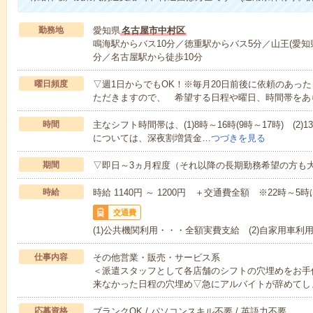
勤務地
愛知県
名古屋市中村区
鳴海駅からバス10分／徳重駅からバス5分／山王(愛知
分／名古屋駅から徒歩10分
曜日頻度
▽週1日からでもOK！※毎月20日前後に依頼のあっ
ただきますので、 希望する日程や曜日、時間帯をあ
時間
主なシフト時間帯は、(1)8時～16時(9時～17時) (2)1
については、深夜割増賃金…
つづきを見る
期間
▽即日～3ヵ月程度（それ以降の長期勤務希望の方も
時給
時給 1140円 ～ 1200円 ＋交通費全額 ※22時～
交通費
(1)公共機関利用・・・全額実費支給 (2)自家用車利
仕事内容
その他営業・販売・サービス系
＜派遣スタッフとして各店舗のシフトの穴埋めをお手
来なかった日程の穴埋め▽急にアルバイトが辞めてし
応募資格
ブランクOK / パソコンスキル不要 / 英語力不要