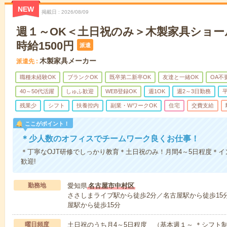
NEW
掲載日
2026/08/09
週１～OK＜土日祝のみ＞木製家具ショー
時給1500円
派遣
木製家具メーカー
派遣先
職種未経験OK
ブランクOK
既卒第二新卒OK
友達と一緒OK
OA不
40～50代活躍
しゅふ歓迎
WEB登録OK
週1OK
週2～3日勤務
残業少
シフト
扶養控内
副業・WワークOK
住宅
交費支給
ここがポイント！
＊少人数のオフィスでチームワーク良くお仕事！
＊丁寧なOJT研修でしっかり教育＊土日祝のみ！月間4～5日程度＊
歓迎!
勤務地
愛知県
名古屋市中村区
ささしまライブ駅から徒歩2分／名古屋駅から徒歩15
屋駅から徒歩15分
曜日頻度
土日祝のうち月4～5日程度 （基本週１～ ＊シフト