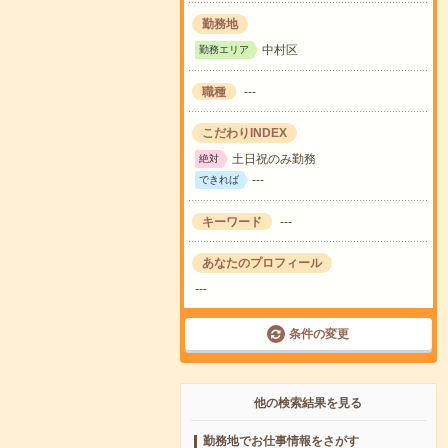
勤務地
中村区
勤務エリア
職種
---
こだわりINDEX
土日祝のみ勤務
絶対
---
できれば
キーワード
---
あなたのプロフィール
---
条件の変更
他の検索結果を見る
勤務地でお仕事情報をさがす