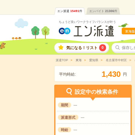
エン派遣
15491
件
エンバイト
21306
件
ちょうど良いワークライフバランスが叶う
東海版
気になる！リスト
0
保存し
派遣TOP
東海
愛知県
名古屋市中村区
,
1
4
3
0
平均時給:
円
設定中の検索条件
期間
---
派遣形式
---
時給
---