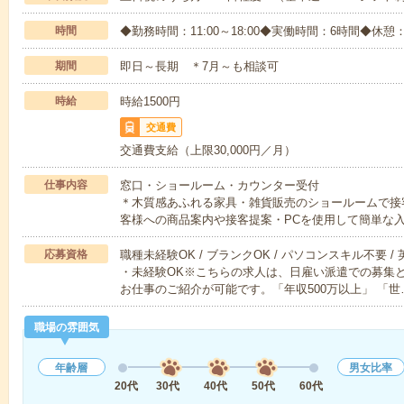
時間
◆勤務時間：11:00～18:00◆実働時間：6時間◆休憩：
期間
即日～長期 ＊7月～も相談可
時給
時給1500円
交通費
交通費支給（上限30,000円／月）
仕事内容
窓口・ショールーム・カウンター受付
＊木質感あふれる家具・雑貨販売のショールームで接
客様への商品案内や接客提案・PCを使用して簡単な
応募資格
職種未経験OK / ブランクOK / パソコンスキル不要 /
・未経験OK※こちらの求人は、日雇い派遣での募集
お仕事のご紹介が可能です。「年収500万以上」 「世
職場の雰囲気
年齢層
男女比率
20代
30代
40代
50代
60代