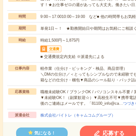
す！★お仕事ゼロの週があっても大丈夫。働きたい日
時間
9:00～17:0010:00～19:00 など■ 他の時間帯も
期間
単発1日～！ ★勤務開始日や期間はお気軽にご相談く
時給
時給1,500円～1,875円
交通費
■ 交通費規定内支給 ※派遣先による
仕事内容
軽作業（仕分け・ピッキング・検品、商品管理）
＼DMの仕分け／＜とってもシンプルなので未経験で
籍などの仕分け・梱包▼商品のシール貼り・パック詰
応募資格
職種未経験OK / ブランクOK / パソコンスキル不要 /
▼未経験OK！（副業歓迎☆）▼高校生不可▼携帯電
後のご連絡はメールです。「81100_info@ca…
つづき
派遣会社
株式会社バイトレ（キャムコムグループ）
応募する
気になる！