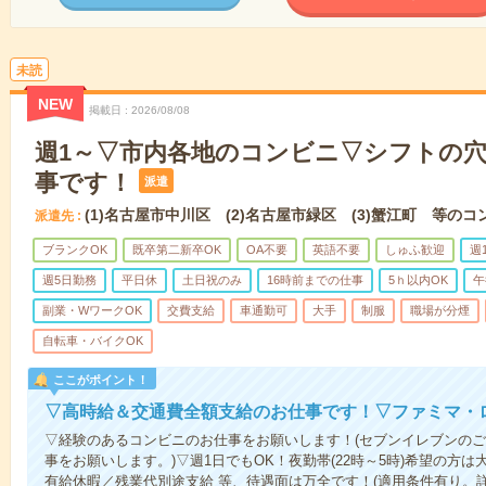
未読
NEW
掲載日
2026/08/08
週1～▽市内各地のコンビニ▽シフトの
事です！
派遣
(1)名古屋市中川区 (2)名古屋市緑区 (3)蟹江町 等の
派遣先
ブランクOK
既卒第二新卒OK
OA不要
英語不要
しゅふ歓迎
週
週5日勤務
平日休
土日祝のみ
16時前までの仕事
5ｈ以内OK
午
副業・WワークOK
交費支給
車通勤可
大手
制服
職場が分煙
自転車・バイクOK
ここがポイント！
▽高時給＆交通費全額支給のお仕事です！▽ファミマ・
▽経験のあるコンビニのお仕事をお願いします！(セブンイレブンの
事をお願いします。)▽週1日でもOK！夜勤帯(22時～5時)希望の方
有給休暇／残業代別途支給 等、待遇面は万全です！(適用条件有り。