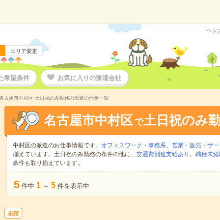
ヘル
エリア変更
た希望条件
お気に入りの派遣会社
名古屋市中村区 土日祝のみ勤務の派遣の仕事一覧
名古屋市中村区
土日祝のみ
で
中村区の派遣のお仕事情報です。
オフィスワーク・事務系
、
営業・販売・サー
揃えています。土日祝のみ勤務の条件の他に、
交通費別途支給あり
、
職種未経
条件も取り揃えています。
5
1
5
件中
～
件を表示中
未読