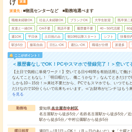
け
派遣
■物流センターなど ■勤務地選べます
派遣先
職種未経験OK
社会人未経験OK
ブランクOK
大学生歓迎
既卒第二
友達と一緒OK
OA不要
英語不要
履歴書不要
40～50代活躍
6
週1OK
平日休
土日祝のみ
朝10時以降スタート
シフト
扶養控
駅歩5分
服装自由
日払いOK
週払いOK
職場が分煙
派遣多
ここがポイント！
＜履歴書なしでOK！PCやスマホで登録完了！＞空いて
【土日で気軽に単発ワーク！】空いてる日や時間を有効活用して働け
なんてこともなし！「明日暇だし、働こうかな？」なんてときだけでO
しかも10～15分！≫来社不要だから、PCでもスマホでも、いつで
だけなので10分くらいで出来ちゃいます。≪‘お財布がピンチ’はもう
を見る
勤務地
愛知県
名古屋市中村区
名古屋駅から徒歩5分／名鉄名古屋駅から徒歩5分／近
駅から徒歩5分／中村公園駅から徒歩5分
曜日頻度
週0日～/月1日～OK！（月～日のあいだ）★「土曜