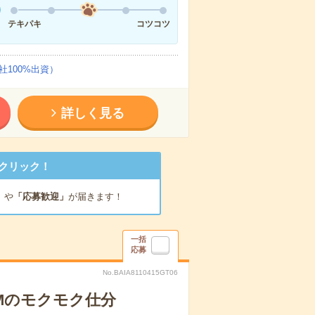
テキパキ
コツコツ
100%出資）
詳しく見る
クリック！
」
や
「応募歓迎」
が届きます！
一括
応募
No.BAIA8110415GT06
DMのモクモク仕分