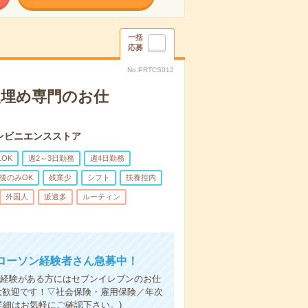
一括
応募
No.PRTCS012
穴埋め専門のお仕
コンビニエンスストア
1OK
週2～3日勤務
週4日勤務
後のみOK
残業少
シフト
扶養控内
外国人
派遣多
ルーティン
ローソン経験者さん急募中！
ご経験がある方にはセブンイレブンのお仕
は大歓迎です！▽社会保険・雇用保険／年次
詳細はお気軽にご確認下さい。)