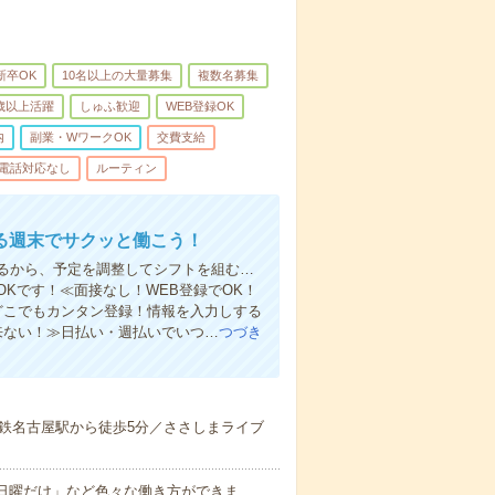
新卒OK
10名以上の大量募集
複数名募集
0歳以上活躍
しゅふ歓迎
WEB登録OK
内
副業・WワークOK
交費支給
電話対応なし
ルーティン
る週末でサクッと働こう！
るから、予定を調整してシフトを組む…
Kです！≪面接なし！WEB登録でOK！
もどこでもカンタン登録！情報を入力しする
来ない！≫日払い・週払いでいつ…
つづき
鉄名古屋駅から徒歩5分／ささしまライブ
と日曜だけ」など色々な働き方ができま