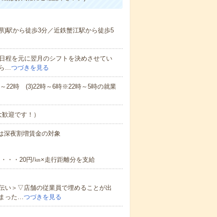
県)駅から徒歩3分／近鉄蟹江駅から徒歩5
た日程を元に翌月のシフトを決めさせてい
ら…
つづきを見る
3～22時 (3)22時～6時※22時～5時の就業
大歓迎です！）
5時は深夜割増賃金の対象
用・・・20円/㎞×走行距離分を支給
伝い＞▽店舗の従業員で埋めることが出
まった…
つづきを見る