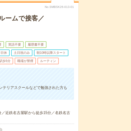
No.SMBSK26-013-01
ルームで接客／
要
英語不要
履歴書不要
平日休
土日祝のみ
朝10時以降スタート
駅歩5分
職場が禁煙
ルーティン
インテリアスクールなどで勉強された方も
分／近鉄名古屋駅から徒歩15分／名鉄名古
制）