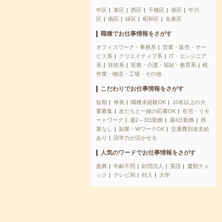
中区
東区
西区
千種区
港区
中川
区
南区
緑区
昭和区
名東区
職種でお仕事情報をさがす
オフィスワーク・事務系
営業・販売・サー
ビス系
クリエイティブ系
IT・エンジニア
系
技術系
医療・介護・福祉・教育系
軽
作業・物流・工場・その他
こだわりでお仕事情報をさがす
短期
単発
職種未経験OK
10名以上の大
量募集
友だちと一緒の応募OK
在宅・リモ
ートワーク
週2～3日勤務
週4日勤務
残
業なし
副業・WワークOK
交通費別途支給
あり
語学力が活かせる
人気のワードでお仕事情報をさがす
急募
年齢不問
財団法人
英語
書類チェ
ック
テレビ局
封入
大学