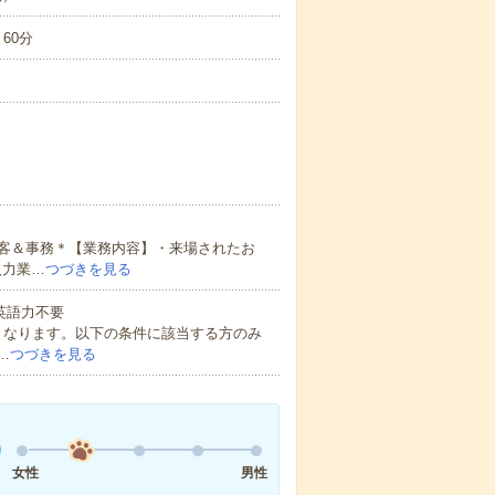
60分
客＆事務＊【業務内容】・来場されたお
入力業…
つづきを見る
 英語力不要
となります。以下の条件に該当する方のみ
…
つづきを見る
女性
男性