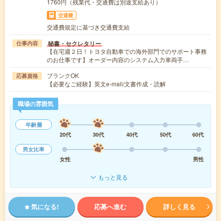
1760円（残業代・交通費は別途支給あり）
交通費
交通費規定に基づき交通費支給
秘書・セクレタリー
仕事内容
【在宅週２日！トヨタ自動車での海外部門でのサポート事務
のお仕事です】オーダー内容のシステム入力車両手…
ブランクOK
応募資格
【必要なご経験】英文e-mail/文書作成・読解
職場の雰囲気
年齢層
20代
30代
40代
50代
60代
男女比率
女性
男性
もっと見る
気になる!
応募へ進む
詳しく見る