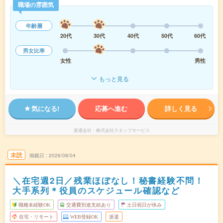
職場の雰囲気
年齢層
20代
30代
40代
50代
60代
男女比率
女性
男性
もっと見る
気になる!
応募へ進む
詳しく見る
派遣会社
株式会社スタッフサービス
未読
掲載日
2026/08/04
＼在宅週2日／残業ほぼなし！秘書経験不問！
大手系列＊役員のスケジュール確認など
職種未経験OK
交通費別途支給あり
土日祝日が休み
在宅・リモート
WEB登録OK
派遣