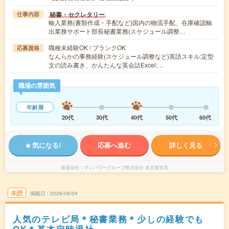
秘書・セクレタリー
仕事内容
輸入業務(書類作成・手配など)国内の物流手配、在庫確認輸
出業務サポート部長秘書業務(スケジュール調整…
職種未経験OK / ブランクOK
応募資格
なんらかの事務経験(スケジュール調整など)英語スキル:定型
文の読み書き、かんたんな英会話Excel:…
職場の雰囲気
年齢層
20代
30代
40代
50代
60代
気になる!
応募へ進む
詳しく見る
派遣会社
マンパワーグループ株式会社 名古屋支店
未読
掲載日
2026/08/04
人気のテレビ局＊秘書業務＊少しの経験でも