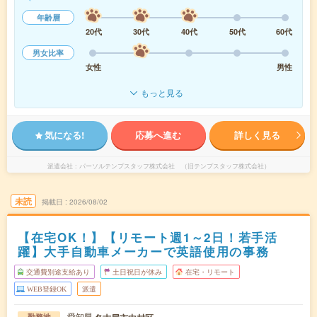
年齢層
20代
30代
40代
50代
60代
男女比率
女性
男性
もっと見る
気になる!
応募へ進む
詳しく見る
派遣会社
パーソルテンプスタッフ株式会社 （旧テンプスタッフ株式会社）
未読
掲載日
2026/08/02
【在宅OK！】【リモート週1～2日！若手活
躍】大手自動車メーカーで英語使用の事務
交通費別途支給あり
土日祝日が休み
在宅・リモート
WEB登録OK
派遣
愛知県
勤務地