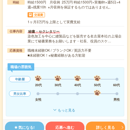
時給1500円 月収例 25万円 時給1500円×実働8h×週5日×4
時給
週+残業10h ※月収例を保証するものではありません。
交通費
1ヶ月3万円を上限として実費支給
秘書・セクレタリー
仕事内容
染色加工を中心に縫製品などを販売する名古屋本社の上場企
業にて秘書業務をお願いします・社長、役員のスケ…
職種未経験OK / ブランクOK / 英語力不要
応募資格
■未経験OK！※秘書経験がある方歓迎
職場の雰囲気
年齢層
20代
30代
40代
50代
60代
男女比率
女性
男性
もっと見る
気になる!
応募へ進む
詳しく見る