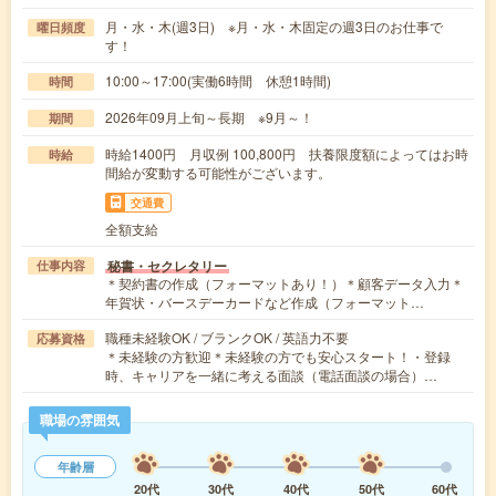
月・水・木(週3日) ※月・水・木固定の週3日のお仕事で
曜日頻度
す！
10:00～17:00(実働6時間 休憩1時間)
時間
2026年09月上旬～長期 ※9月～！
期間
時給1400円 月収例 100,800円 扶養限度額によってはお時
時給
間給が変動する可能性がございます。
交通費
全額支給
秘書・セクレタリー
仕事内容
＊契約書の作成（フォーマットあり！）＊顧客データ入力＊
年賀状・バースデーカードなど作成（フォーマット…
職種未経験OK / ブランクOK / 英語力不要
応募資格
＊未経験の方歓迎＊未経験の方でも安心スタート！・登録
時、キャリアを一緒に考える面談（電話面談の場合）…
職場の雰囲気
年齢層
20代
30代
40代
50代
60代