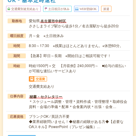
OK＊基本定時退社
交通費別途支給あり
土日祝日が休み
WEB登録OK
派遣
愛知県
名古屋市中村区
勤務地
ささしまライブ駅から徒歩1分／名古屋駅から徒歩20分
月～金 ※土日祝休み
曜日頻度
8:30～17:30 ※残業はほとんどありません。※休憩60分。
時間
【急募】即日～長期 ※開始日はご相談可能です！
期間
時給1500円＋交 【月収例】240,000円～ ■給与の前払い
時給
が可能な速払いサービスあり
交通費
交通費支給あり
秘書・セクレタリー
仕事内容
＊スケジュール調整・管理＊資料作成・管理整理＊取締役会
資料・会場の準備＊配車＊会食案内状＊出張・会食…
ブランクOK / 英語力不要
応募資格
◆業界経験問いません！◆秘書の経験がある方◆【必要な
OAスキル】PowerPoint（プレゼン編集）…