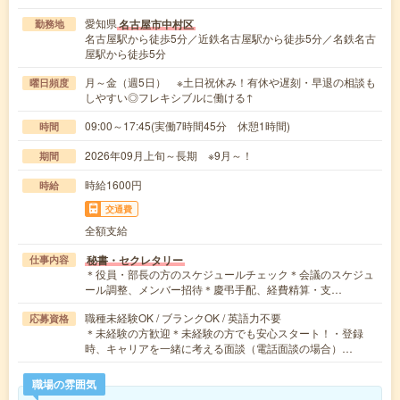
愛知県
名古屋市中村区
勤務地
名古屋駅から徒歩5分／近鉄名古屋駅から徒歩5分／名鉄名古
屋駅から徒歩5分
月～金（週5日） ※土日祝休み！有休や遅刻・早退の相談も
曜日頻度
しやすい◎フレキシブルに働ける↑
09:00～17:45(実働7時間45分 休憩1時間)
時間
2026年09月上旬～長期 ※9月～！
期間
時給1600円
時給
交通費
全額支給
秘書・セクレタリー
仕事内容
＊役員・部長の方のスケジュールチェック＊会議のスケジュ
ール調整、メンバー招待＊慶弔手配、経費精算・支…
職種未経験OK / ブランクOK / 英語力不要
応募資格
＊未経験の方歓迎＊未経験の方でも安心スタート！・登録
時、キャリアを一緒に考える面談（電話面談の場合）…
職場の雰囲気