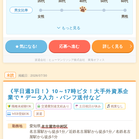
20代
30代
40代
50代
60代
男女比率
女性
男性
もっと見る
気になる!
応募へ進む
詳しく見る
派遣会社
ヒューマンリソシア株式会社 東海オフィス
未読
掲載日
2026/07/30
《平日週3日！》10～17時ピタ！大手外資系企
業で＊データ入力・パンフ送付など
職種未経験OK
交通費別途支給あり
土日祝日が休み
残業なし
WEB登録OK
派遣
愛知県
名古屋市中村区
勤務地
名古屋駅から徒歩1分／近鉄名古屋駅から徒歩1分／名鉄名古
屋駅から徒歩1分