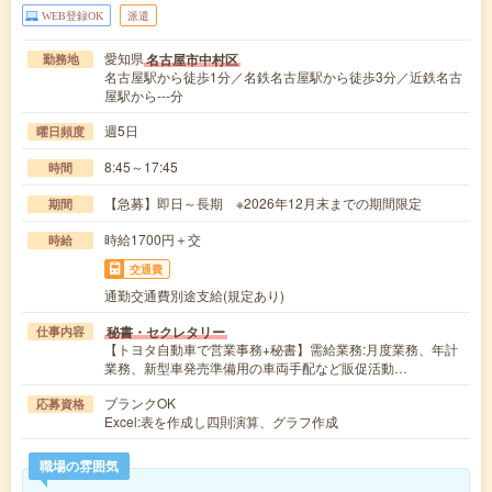
WEB登録OK
派遣
愛知県
名古屋市中村区
勤務地
名古屋駅から徒歩1分／名鉄名古屋駅から徒歩3分／近鉄名古
屋駅から---分
週5日
曜日頻度
8:45～17:45
時間
【急募】即日～長期 ※2026年12月末までの期間限定
期間
時給1700円＋交
時給
交通費
通勤交通費別途支給(規定あり)
秘書・セクレタリー
仕事内容
【トヨタ自動車で営業事務+秘書】需給業務:月度業務、年計
業務、新型車発売準備用の車両手配など販促活動…
ブランクOK
応募資格
Excel:表を作成し四則演算、グラフ作成
職場の雰囲気