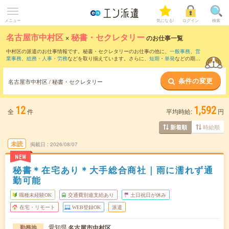
メニュー
気になる!
ログイン
検索
名古屋市中村区
×
秘書・セクレタリー
のお仕事一覧
中村区の派遣のお仕事情報です。秘書・セクレタリーのお仕事の他に、
一般事務
、
営
業事務
、
総務・人事・労務
などを取り揃えています。さらに、
短期
・
単発
などの期間
や、
職種未経験OK
などのこだわり条件で絞り込んでいただけます。職種辞典：
秘書・
セレクタリーのお仕事とは？とは？
条件の変更
名古屋市中村区 / 秘書・セクレタリー
12
1,592
全
件
平均時給:
円
時給順
新着順
未読
掲載日
2026/08/07
NEW
秘書＊在宅あり＊大手総合商社｜雨に濡れず通
勤可能
職種未経験OK
交通費別途支給あり
土日祝日が休み
在宅・リモート
WEB登録OK
派遣
愛知県
名古屋市中村区
勤務地