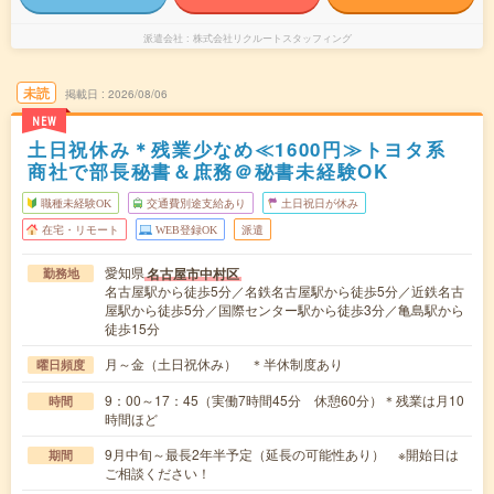
派遣会社
株式会社リクルートスタッフィング
未読
掲載日
2026/08/06
NEW
土日祝休み＊残業少なめ≪1600円≫トヨタ系
商社で部長秘書＆庶務＠秘書未経験OK
職種未経験OK
交通費別途支給あり
土日祝日が休み
在宅・リモート
WEB登録OK
派遣
愛知県
名古屋市中村区
勤務地
名古屋駅から徒歩5分／名鉄名古屋駅から徒歩5分／近鉄名古
屋駅から徒歩5分／国際センター駅から徒歩3分／亀島駅から
徒歩15分
月～金（土日祝休み） ＊半休制度あり
曜日頻度
9：00～17：45（実働7時間45分 休憩60分）＊残業は月10
時間
時間ほど
9月中旬～最長2年半予定（延長の可能性あり） ※開始日は
期間
ご相談ください！