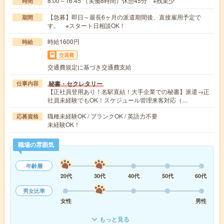
8:00～16:45 （実働8時間）休憩45分 ※残業少
時間
【急募】即日～最長6ヶ月の派遣期間後、直接雇用予定で
期間
す。 ※スタート日相談OK！
時給1600円
時給
交通費
交通費規定に基づき交通費支給
秘書・セクレタリー
仕事内容
【正社員登用あり！名駅直結！大手企業での秘書】派遣→正
社員未経験でもOK！スケジュール管理来客対応（…
職種未経験OK / ブランクOK / 英語力不要
応募資格
未経験OK！
職場の雰囲気
年齢層
20代
30代
40代
50代
60代
男女比率
女性
男性
もっと見る