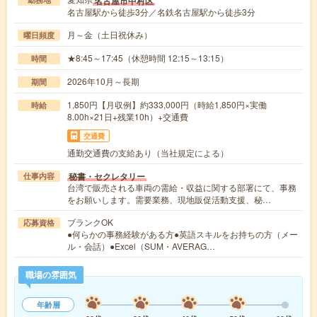
名古屋市中村区
名古屋駅から徒歩3分／名鉄名古屋駅から徒歩3分
月～金（土日祝休み）
曜日頻度
★8:45～17:45（休憩時間 12:15～13:15）
時間
2026年10月～長期
期間
1,850円【月収例】約333,000円（時給1,850円×実働
時給
8.00h×21日+残業10h）+交通費
交通費
通勤交通費の支給あり（当社規定による）
秘書・セクレタリー
仕事内容
台湾で販売される車両の需給・収益に関する部署にて、事務
をお願いします。需要業務、現地販促活動支援、秘…
ブランクOK
応募資格
●何らかの事務経験がある方●英語スキルをお持ちの方（メー
ル・会話）●Excel（SUM・AVERAG…
職場の雰囲気
年齢層