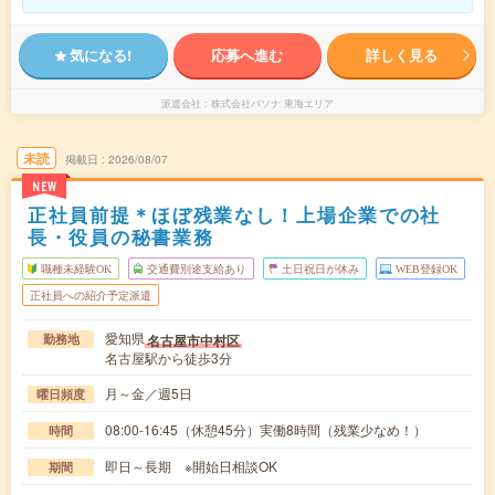
気になる!
応募へ進む
詳しく見る
派遣会社
株式会社パソナ 東海エリア
未読
掲載日
2026/08/07
NEW
正社員前提＊ほぼ残業なし！上場企業での社
長・役員の秘書業務
職種未経験OK
交通費別途支給あり
土日祝日が休み
WEB登録OK
正社員への紹介予定派遣
愛知県
名古屋市中村区
勤務地
名古屋駅から徒歩3分
月～金／週5日
曜日頻度
08:00-16:45（休憩45分）実働8時間（残業少なめ！）
時間
即日～長期 ※開始日相談OK
期間