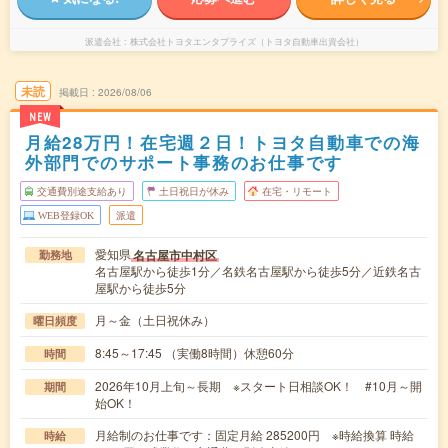
派遣会社
株式会社トヨタエンタプライズ（トヨタ自動車出資会社）
未読
掲載日
2026/08/06
NEW
月給28万円！在宅週２日！トヨタ自動車での海
外部門でのサポート事務のお仕事です
交通費別途支給あり
土日祝日が休み
在宅・リモート
WEB登録OK
派遣
愛知県
名古屋市中村区
勤務地
名古屋駅から徒歩1分／名鉄名古屋駅から徒歩5分／近鉄名古
屋駅から徒歩5分
月～金（土日祝休み）
曜日頻度
8:45～17:45 （実働8時間）休憩60分
時間
2026年10月上旬～長期 ※スタート日相談OK！ #10月～開
期間
始OK！
月給制のお仕事です：固定月給 285200円 ※時給換算 時給
時給