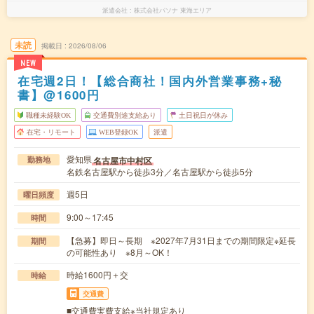
派遣会社
株式会社パソナ 東海エリア
未読
掲載日
2026/08/06
NEW
在宅週2日！【総合商社！国内外営業事務+秘
書】@1600円
職種未経験OK
交通費別途支給あり
土日祝日が休み
在宅・リモート
WEB登録OK
派遣
愛知県
名古屋市中村区
勤務地
名鉄名古屋駅から徒歩3分／名古屋駅から徒歩5分
週5日
曜日頻度
9:00～17:45
時間
【急募】即日～長期 ※2027年7月31日までの期間限定※延長
期間
の可能性あり ※8月～OK！
時給1600円＋交
時給
交通費
■交通費実費支給※当社規定あり