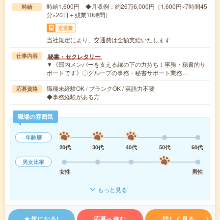
時給1,600円 ◆月収例：約26万6,000円（1,600円×7時間45
時給
分×20日＋残業10時間）
交通費
当社規定により、交通費は全額支給いたします
秘書・セクレタリー
仕事内容
▼《部内メンバーを支える縁の下の力持ち！事務・秘書的サ
ポートです》〇グループの事務・秘書サポート業務…
職種未経験OK / ブランクOK / 英語力不要
応募資格
◆事務経験がある方
職場の雰囲気
年齢層
20代
30代
40代
50代
60代
男女比率
女性
男性
もっと見る
気になる!
応募へ進む
詳しく見る