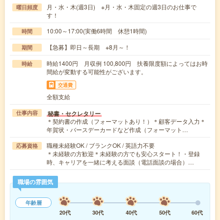
月・水・木(週3日) ※月・水・木固定の週3日のお仕事で
曜日頻度
す！
10:00～17:00(実働6時間 休憩1時間)
時間
【急募】即日～長期 ※8月～！
期間
時給1400円 月収例 100,800円 扶養限度額によってはお時
時給
間給が変動する可能性がございます。
交通費
全額支給
秘書・セクレタリー
仕事内容
＊契約書の作成（フォーマットあり！）＊顧客データ入力＊
年賀状・バースデーカードなど作成（フォーマット…
職種未経験OK / ブランクOK / 英語力不要
応募資格
＊未経験の方歓迎＊未経験の方でも安心スタート！・登録
時、キャリアを一緒に考える面談（電話面談の場合）…
職場の雰囲気
年齢層
20代
30代
40代
50代
60代