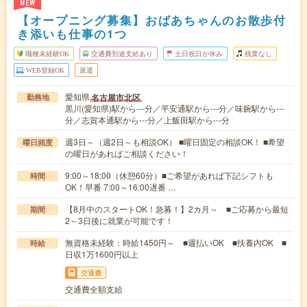
NEW
【オープニング募集】おばあちゃんのお散歩付
き添いも仕事の1つ
職種未経験OK
交通費別途支給あり
土日祝日が休み
残業なし
WEB登録OK
派遣
愛知県
名古屋市北区
勤務地
黒川(愛知県)駅から---分／平安通駅から---分／味鋺駅から---
分／志賀本通駅から---分／上飯田駅から---分
週3日～（週2日～も相談OK） ■曜日固定の相談OK！ ■希望
曜日頻度
の曜日があればご相談ください！
9:00～18:00（休憩60分）■ご希望があれば下記シフトも
時間
OK！早番 7:00～16:00遅番 …
【8月中のスタートOK！急募！】2カ月～ ■ご応募から最短
期間
2～3日後に就業が可能です！
無資格未経験：時給1450円～ ■週払いOK ■扶養内OK ■
時給
日収1万1600円以上
交通費
交通費全額支給