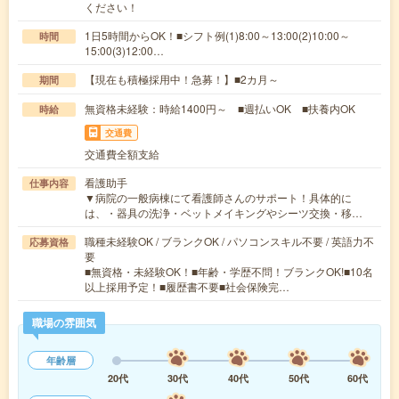
ください！
1日5時間からOK！■シフト例(1)8:00～13:00(2)10:00～
時間
15:00(3)12:00…
【現在も積極採用中！急募！】■2カ月～
期間
無資格未経験：時給1400円～ ■週払いOK ■扶養内OK
時給
交通費
交通費全額支給
看護助手
仕事内容
▼病院の一般病棟にて看護師さんのサポート！具体的に
は、・器具の洗浄・ベットメイキングやシーツ交換・移…
職種未経験OK / ブランクOK / パソコンスキル不要 / 英語力不
応募資格
要
■無資格・未経験OK！■年齢・学歴不問！ブランクOK!■10名
以上採用予定！■履歴書不要■社会保険完…
職場の雰囲気
年齢層
20代
30代
40代
50代
60代