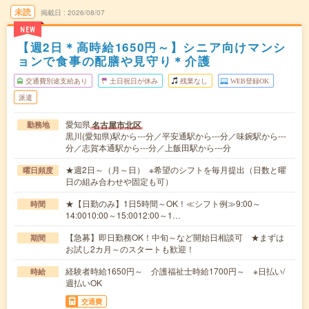
未読
掲載日
2026/08/07
NEW
【週2日＊高時給1650円～】シニア向けマンシ
ョンで食事の配膳や見守り＊介護
交通費別途支給あり
土日祝日が休み
残業なし
WEB登録OK
派遣
愛知県
名古屋市北区
勤務地
黒川(愛知県)駅から---分／平安通駅から---分／味鋺駅から---
分／志賀本通駅から---分／上飯田駅から---分
★週2日～（月～日） ※希望のシフトを毎月提出（日数と曜
曜日頻度
日の組み合わせや固定も可）
★【日勤のみ】1日5時間～OK！≪シフト例≫9:00～
時間
14:0010:00～15:0012:00～1…
【急募】即日勤務OK！中旬～など開始日相談可 ★まずは
期間
お試し2カ月～のスタートも歓迎！
経験者時給1650円～ 介護福祉士時給1700円～ ※日払い/
時給
週払いOK
交通費