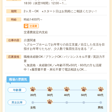
18:00（休憩1時間）12:00～1…
2ヶ月～OK ※スタート日はお気軽にご相談ください！
期間
時給1400円～
時給
交通費
交通費規定内支給
介護関連
仕事内容
＼グループホームでお年寄りの自立支援／自立した生活を目
指すお年寄りたちが、少人数で集団生活を送る「グ…
職種未経験OK / ブランクOK / パソコンスキル不要 / 英語力不
応募資格
要
＼無資格・未経験OK／※年齢不問※50代・60代の方も活躍
中！※履歴書不要・来社不要で電話相談もOK…
職場の雰囲気
年齢層
20代
30代
40代
50代
60代
男女比率
女性
男性