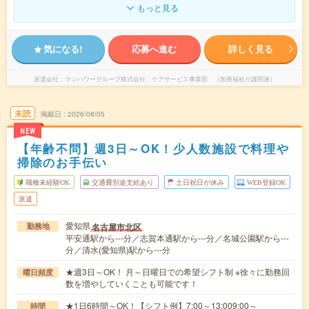
もっと見る
気になる!
応募へ進む
詳しく見る
派遣会社
マンパワーグループ株式会社 ケアサービス事業部 （医療福祉介護関連）
未読
掲載日
2026/08/05
NEW
【年齢不問】週3日～OK！少人数施設で料理や
掃除のお手伝い
職種未経験OK
交通費別途支給あり
土日祝日が休み
WEB登録OK
派遣
愛知県
名古屋市北区
勤務地
平安通駅から---分／志賀本通駅から---分／名城公園駅から---
分／清水(愛知県)駅から---分
★週3日～OK！ 月～日曜日での希望シフト制 ※徐々に勤務回
曜日頻度
数を増やしていくことも可能です！
★1日6時間～OK！【シフト例】7:00～13:009:00～
時間