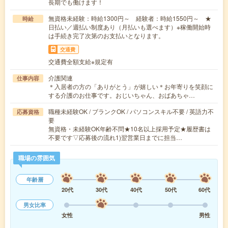
長期でも働けます！
無資格未経験：時給1300円～ 経験者：時給1550円～ ★
時給
日払い／週払い制度あり（月払いも選べます）※稼働開始時
は手続き完了次第のお支払いとなります。
交通費
交通費全額支給※規定有
介護関連
仕事内容
＊入居者の方の「ありがとう」が嬉しい＊お年寄りを笑顔に
する介護のお仕事です。おじいちゃん、おばあちゃ…
職種未経験OK / ブランクOK / パソコンスキル不要 / 英語力不
応募資格
要
無資格・未経験OK年齢不問★10名以上採用予定★履歴書は
不要です▽応募後の流れ1)翌営業日までに担当…
職場の雰囲気
年齢層
20代
30代
40代
50代
60代
男女比率
女性
男性