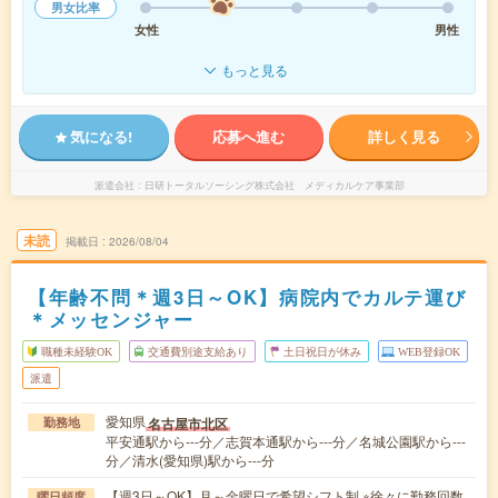
男女比率
女性
男性
もっと見る
気になる!
応募へ進む
詳しく見る
派遣会社
日研トータルソーシング株式会社 メディカルケア事業部
未読
掲載日
2026/08/04
【年齢不問＊週3日～OK】病院内でカルテ運び
＊メッセンジャー
職種未経験OK
交通費別途支給あり
土日祝日が休み
WEB登録OK
派遣
愛知県
名古屋市北区
勤務地
平安通駅から---分／志賀本通駅から---分／名城公園駅から---
分／清水(愛知県)駅から---分
【週3日～OK】月～金曜日で希望シフト制 ※徐々に勤務回数
曜日頻度