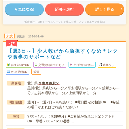
気になる!
応募へ進む
詳しく見る
派遣会社
日研トータルソーシング株式会社 メディカルケア事業部
未読
掲載日
2026/08/06
NEW
【週3日～】少人数だから負担すくなめ＊レク
や食事のサポートなど
職種未経験OK
交通費別途支給あり
土日祝日が休み
残業なし
WEB登録OK
派遣
愛知県
名古屋市北区
勤務地
黒川(愛知県)駅から---分／平安通駅から---分／味鋺駅から---
分／志賀本通駅から---分／上飯田駅から---分
週3日～（週2日～も相談OK） ■曜日固定の相談OK！ ■希望
曜日頻度
の曜日があればご相談ください！
9:00～18:00（休憩60分）■ご希望があれば下記シフトも
時間
OK！早番 7:00～16:00遅番 …