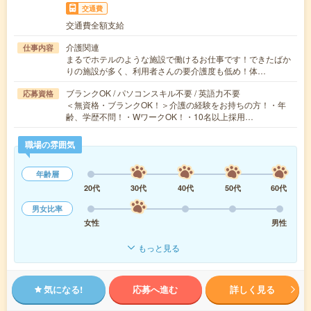
交通費
交通費全額支給
介護関連
仕事内容
まるでホテルのような施設で働けるお仕事です！できたばか
りの施設が多く、利用者さんの要介護度も低め！体…
ブランクOK / パソコンスキル不要 / 英語力不要
応募資格
＜無資格・ブランクOK！＞介護の経験をお持ちの方！・年
齢、学歴不問！・WワークOK！・10名以上採用…
職場の雰囲気
年齢層
20代
30代
40代
50代
60代
男女比率
女性
男性
もっと見る
気になる!
応募へ進む
詳しく見る