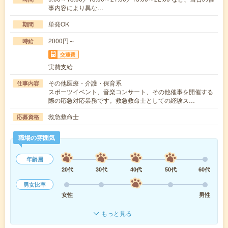
事内容により異な…
単発OK
期間
2000円～
時給
交通費
実費支給
その他医療・介護・保育系
仕事内容
スポーツイベント、音楽コンサート、その他催事を開催する
際の応急対応業務です。救急救命士としての経験ス…
救急救命士
応募資格
職場の雰囲気
年齢層
20代
30代
40代
50代
60代
男女比率
女性
男性
もっと見る