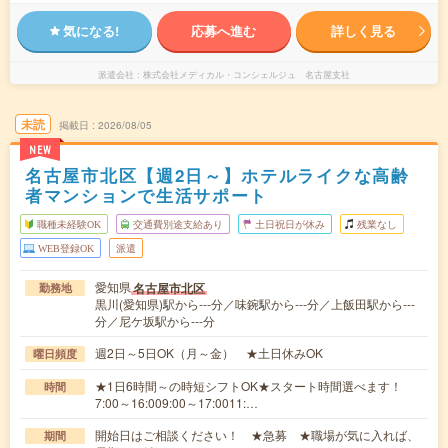
気になる!
応募へ進む
詳しく見る
派遣会社
株式会社メディカル・コンシェルジュ 名古屋支社
未読
掲載日
2026/08/05
NEW
名古屋市北区【週2日～】ホテルライクな高齢
者マンションで生活サポート
職種未経験OK
交通費別途支給あり
土日祝日が休み
残業なし
WEB登録OK
派遣
愛知県
名古屋市北区
勤務地
黒川(愛知県)駅から---分／味鋺駅から---分／上飯田駅から---
分／尼ケ坂駅から---分
週2日～5日OK（月～金） ★土日休みOK
曜日頻度
★1日6時間～の時短シフトOK★スタート時間選べます！
時間
7:00～16:009:00～17:0011:…
開始日はご相談ください！ ★急募 ★職場が気に入れば、
期間