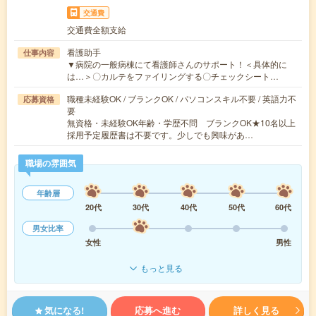
交通費
交通費全額支給
看護助手
仕事内容
▼病院の一般病棟にて看護師さんのサポート！＜具体的に
は…＞〇カルテをファイリングする〇チェックシート…
職種未経験OK / ブランクOK / パソコンスキル不要 / 英語力不
応募資格
要
無資格・未経験OK年齢・学歴不問 ブランクOK★10名以上
採用予定履歴書は不要です。少しでも興味があ…
職場の雰囲気
年齢層
20代
30代
40代
50代
60代
男女比率
女性
男性
もっと見る
気になる!
応募へ進む
詳しく見る