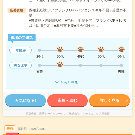
は、・車いす搬送の補助・ベットメイキングやシーツ交…
職種未経験OK / ブランクOK / パソコンスキル不要 / 英語力不
応募資格
要
■無資格・未経験OK！■年齢・学歴不問！ブランクOK!■10名
以上採用予定！■履歴書不要■社会保険完…
職場の雰囲気
年齢層
20代
30代
40代
50代
60代
男女比率
女性
男性
もっと見る
気になる!
応募へ進む
詳しく見る
派遣会社
日研トータルソーシング株式会社 メディカルケア事業部
未読
掲載日
2026/08/07