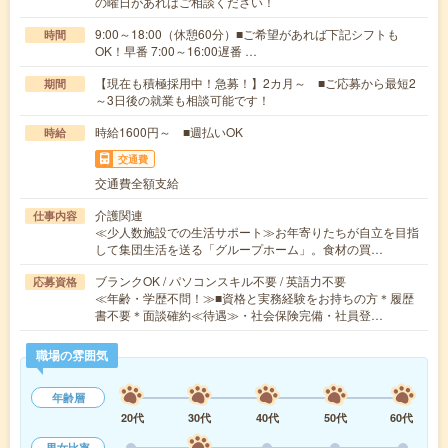
の曜日があればご相談ください！
9:00～18:00（休憩60分）■ご希望があれば下記シフトも
時間
OK！早番 7:00～16:00遅番 …
【現在も積極採用中！急募！】2カ月～ ■ご応募から最短2
期間
～3日後の就業も相談可能です！
時給1600円～ ■週払いOK
時給
交通費
交通費全額支給
介護関連
仕事内容
≪少人数施設での生活サポート≫お年寄りたちが自立を目指
して集団生活を送る「グループホーム」。食材の買…
ブランクOK / パソコンスキル不要 / 英語力不要
応募資格
≪年齢・学歴不問！≫■資格と実務経験をお持ちの方＊履歴
書不要＊面談確約≪待遇≫・社会保険完備・社員登…
職場の雰囲気
年齢層
20代
30代
40代
50代
60代
男女比率