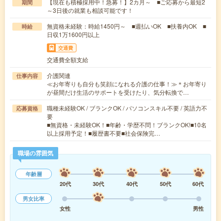
【現在も積極採用中！急募！】2カ月～ ■ご応募から最短2
期間
～3日後の就業も相談可能です！
無資格未経験：時給1450円～ ■週払いOK ■扶養内OK ■
時給
日収1万1600円以上
交通費
交通費全額支給
介護関連
仕事内容
≪お年寄りも自分も笑顔になれる介護の仕事！≫＊お年寄り
が昼間だけ生活のサポートを受けたり、気分転換で…
職種未経験OK / ブランクOK / パソコンスキル不要 / 英語力不
応募資格
要
■無資格・未経験OK！■年齢・学歴不問！ブランクOK!■10名
以上採用予定！■履歴書不要■社会保険完…
職場の雰囲気
年齢層
20代
30代
40代
50代
60代
男女比率
女性
男性