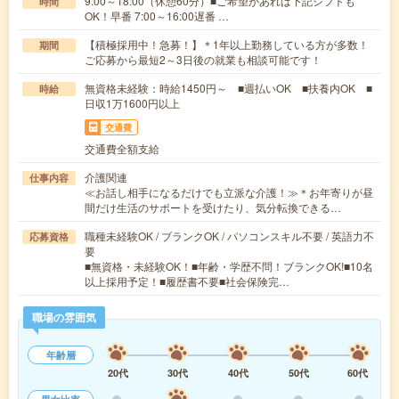
9:00～18:00（休憩60分）■ご希望があれば下記シフトも
時間
OK！早番 7:00～16:00遅番 …
【積極採用中！急募！】＊1年以上勤務している方が多数！
期間
ご応募から最短2～3日後の就業も相談可能です！
無資格未経験：時給1450円～ ■週払いOK ■扶養内OK ■
時給
日収1万1600円以上
交通費
交通費全額支給
介護関連
仕事内容
≪お話し相手になるだけでも立派な介護！≫＊お年寄りが昼
間だけ生活のサポートを受けたり、気分転換できる…
職種未経験OK / ブランクOK / パソコンスキル不要 / 英語力不
応募資格
要
■無資格・未経験OK！■年齢・学歴不問！ブランクOK!■10名
以上採用予定！■履歴書不要■社会保険完…
職場の雰囲気
年齢層
20代
30代
40代
50代
60代