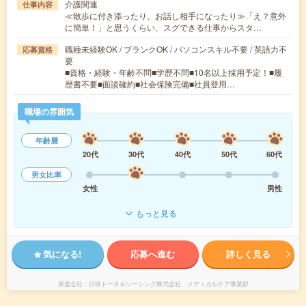
介護関連
仕事内容
≪散歩に付き添ったり、お話し相手になったり≫「え？意外
に簡単！」と思うくらい、スグできる仕事からスタ…
職種未経験OK / ブランクOK / パソコンスキル不要 / 英語力不
応募資格
要
■資格・経験・年齢不問■学歴不問■10名以上採用予定！■履
歴書不要■面談確約■社会保険完備■社員登用…
職場の雰囲気
年齢層
20代
30代
40代
50代
60代
男女比率
女性
男性
もっと見る
気になる!
応募へ進む
詳しく見る
派遣会社
日研トータルソーシング株式会社 メディカルケア事業部