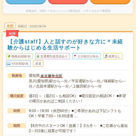
派遣会社
日研トータルソーシング株式会社 メディカルケア事業部
未読
掲載日
2026/08/06
NEW
【介護staff】人と話すのが好きな方に＊未経
験からはじめる生活サポート
職種未経験OK
交通費別途支給あり
土日祝日が休み
残業なし
WEB登録OK
派遣
愛知県
名古屋市北区
勤務地
黒川(愛知県)駅から---分／平安通駅から---分／味鋺駅から---
分／志賀本通駅から---分／上飯田駅から---分
週3日～（週2日～も相談OK） ■曜日固定の相談OK！ ■希望
曜日頻度
の曜日があればご相談ください！
9:00～18:00（休憩60分）■ご希望があれば下記シフトも
時間
OK！早番 7:00～16:00遅番 …
【8月中のスタートOK！急募！】2カ月～ ■ご応募から最短
期間
2～3日後に就業が可能です！