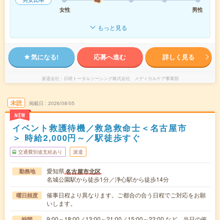
女性
男性
もっと見る
気になる!
応募へ進む
詳しく見る
派遣会社
日研トータルソーシング株式会社 メディカルケア事業部
未読
掲載日
2026/08/05
NEW
イベント救護待機／救急救命士＜名古屋市
＞ 時給2,000円～／駅徒歩すぐ
交通費別途支給あり
派遣
愛知県
名古屋市北区
勤務地
名城公園駅から徒歩1分／浄心駅から徒歩14分
催事日程より異なります。ご都合の合う日程でご対応をお願
曜日頻度
いします。
9:00～18:00／13:00～21:00／15:00～22:00 など、当日の催
時間