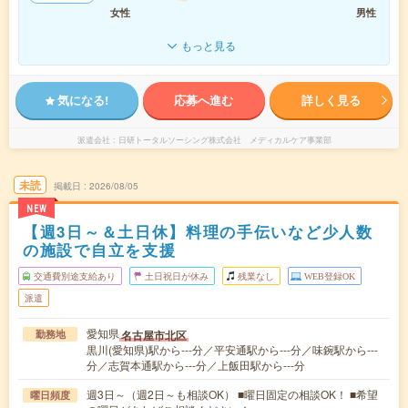
女性
男性
もっと見る
気になる!
応募へ進む
詳しく見る
派遣会社
日研トータルソーシング株式会社 メディカルケア事業部
未読
掲載日
2026/08/05
NEW
【週3日～＆土日休】料理の手伝いなど少人数
の施設で自立を支援
交通費別途支給あり
土日祝日が休み
残業なし
WEB登録OK
派遣
愛知県
名古屋市北区
勤務地
黒川(愛知県)駅から---分／平安通駅から---分／味鋺駅から---
分／志賀本通駅から---分／上飯田駅から---分
週3日～（週2日～も相談OK） ■曜日固定の相談OK！ ■希望
曜日頻度