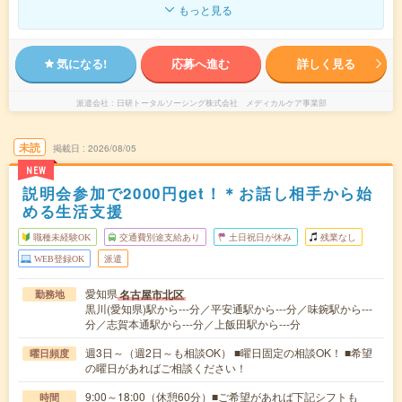
もっと見る
気になる!
応募へ進む
詳しく見る
派遣会社
日研トータルソーシング株式会社 メディカルケア事業部
未読
掲載日
2026/08/05
NEW
説明会参加で2000円get！＊お話し相手から始
める生活支援
職種未経験OK
交通費別途支給あり
土日祝日が休み
残業なし
WEB登録OK
派遣
愛知県
名古屋市北区
勤務地
黒川(愛知県)駅から---分／平安通駅から---分／味鋺駅から---
分／志賀本通駅から---分／上飯田駅から---分
週3日～（週2日～も相談OK） ■曜日固定の相談OK！ ■希望
曜日頻度
の曜日があればご相談ください！
9:00～18:00（休憩60分）■ご希望があれば下記シフトも
時間