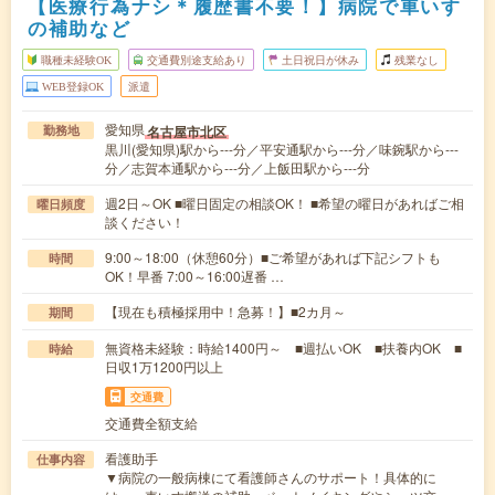
【医療行為ナシ＊履歴書不要！】病院で車いす
の補助など
職種未経験OK
交通費別途支給あり
土日祝日が休み
残業なし
WEB登録OK
派遣
愛知県
名古屋市北区
勤務地
黒川(愛知県)駅から---分／平安通駅から---分／味鋺駅から---
分／志賀本通駅から---分／上飯田駅から---分
週2日～OK ■曜日固定の相談OK！ ■希望の曜日があればご相
曜日頻度
談ください！
9:00～18:00（休憩60分）■ご希望があれば下記シフトも
時間
OK！早番 7:00～16:00遅番 …
【現在も積極採用中！急募！】■2カ月～
期間
無資格未経験：時給1400円～ ■週払いOK ■扶養内OK ■
時給
日収1万1200円以上
交通費
交通費全額支給
看護助手
仕事内容
▼病院の一般病棟にて看護師さんのサポート！具体的に