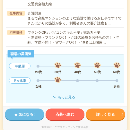
交通費全額支給
介護関連
仕事内容
まるで高級マンションのような施設で働けるお仕事です！で
きたばかりの施設が多く、利用者さんの要介護度も…
ブランクOK / パソコンスキル不要 / 英語力不要
応募資格
＜無資格・ブランクOK！＞介護の経験をお持ちの方！・年
齢、学歴不問！・WワークOK！・10名以上採用…
職場の雰囲気
年齢層
20代
30代
40代
50代
60代
男女比率
女性
男性
もっと見る
気になる!
応募へ進む
詳しく見る
派遣会社
ケアスタッフィング株式会社