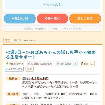
もっと見る
気になる!
応募へ進む
詳しく見る
派遣会社
株式会社スタッフサービス メディカル事業本部
未読
掲載日
2026/08/04
≪週3日～≫おばあちゃんの話し相手から始め
る生活サポート
職種未経験OK
交通費別途支給あり
土日祝日が休み
残業なし
WEB登録OK
派遣
愛知県
名古屋市北区
勤務地
黒川(愛知県)駅から---分／平安通駅から---分／味鋺駅から---
分／志賀本通駅から---分／上飯田駅から---分
週3日～（週2日～も相談OK） ■曜日固定の相談OK！ ■希望
曜日頻度
の曜日があればご相談ください！