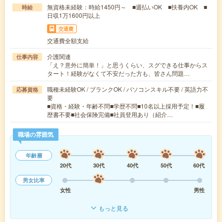
無資格未経験：時給1450円～ ■週払いOK ■扶養内OK ■
時給
日収1万1600円以上
交通費
交通費全額支給
介護関連
仕事内容
「え？意外に簡単！」と思うくらい、スグできる仕事からス
タート！経験がなくて不安だった方も、皆さん問題…
職種未経験OK / ブランクOK / パソコンスキル不要 / 英語力不
応募資格
要
■資格・経験・年齢不問■学歴不問■10名以上採用予定！■履
歴書不要■社会保険完備■社員登用あり（紹介…
職場の雰囲気
年齢層
20代
30代
40代
50代
60代
男女比率
女性
男性
もっと見る