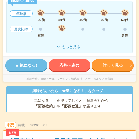
職場の雰囲気
年齢層
20代
30代
40代
50代
60代
男女比率
女性
男性
もっと見る
気になる!
応募へ進む
詳しく見る
派遣会社
日研トータルソーシング株式会社 メディカルケア事業部
興味があったら「★気になる！」をタップ！
「気になる！」を押しておくと、派遣会社から
「面談確約」
や
「応募歓迎」
が届きます！
未読
掲載日
2026/08/07
NEW