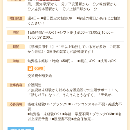
黒川(愛知県)駅から---分／平安通駅から---分／味鋺駅から---
分／志賀本通駅から---分／上飯田駅から---分
週4日～ ■曜日固定の相談OK！ ■希望の曜日があればご相談
曜日頻度
ください！
1日5時間からOK！■シフト例(1)8:00～13:00(2)10:00～
時間
15:00(3)12:00…
【積極採用中！】＊1年以上勤務している方が多数！ご応募
期間
から最短2～3日後の就業も相談可能です！
無資格未経験：時給1450円～ ■週払いOK ■扶養内OK
時給
交通費
交通費全額支給
介護関連
仕事内容
／無資格未経験から始める介護施設での生活サポート！＼
「話し相手になって、うんうんとうなずく」「天気が…
職種未経験OK / ブランクOK / パソコンスキル不要 / 英語力不
応募資格
要
■無資格・未経験OK！■年齢・学歴不問！ブランクOK!■10名
以上採用予定！■履歴書不要■社会保険完…