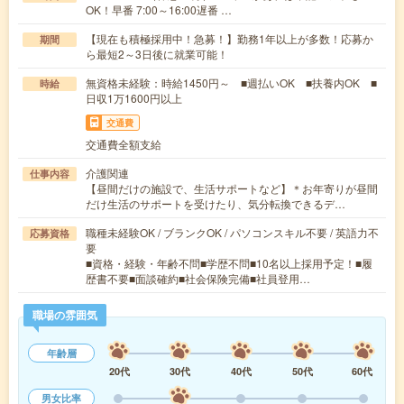
OK！早番 7:00～16:00遅番 …
【現在も積極採用中！急募！】勤務1年以上が多数！応募か
期間
ら最短2～3日後に就業可能！
無資格未経験：時給1450円～ ■週払いOK ■扶養内OK ■
時給
日収1万1600円以上
交通費
交通費全額支給
介護関連
仕事内容
【昼間だけの施設で、生活サポートなど】＊お年寄りが昼間
だけ生活のサポートを受けたり、気分転換できるデ…
職種未経験OK / ブランクOK / パソコンスキル不要 / 英語力不
応募資格
要
■資格・経験・年齢不問■学歴不問■10名以上採用予定！■履
歴書不要■面談確約■社会保険完備■社員登用…
職場の雰囲気
年齢層
20代
30代
40代
50代
60代
男女比率