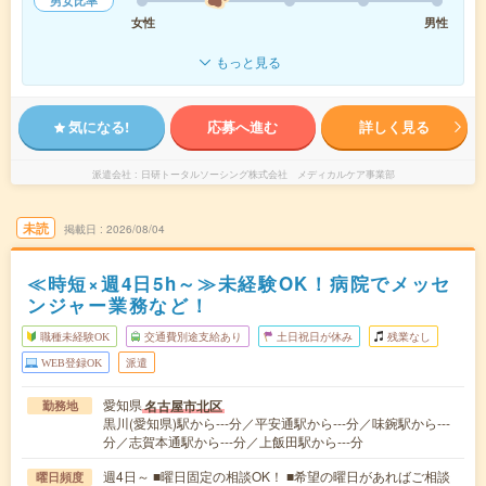
男女比率
女性
男性
もっと見る
気になる!
応募へ進む
詳しく見る
派遣会社
日研トータルソーシング株式会社 メディカルケア事業部
未読
掲載日
2026/08/04
≪時短×週4日5h～≫未経験OK！病院でメッセ
ンジャー業務など！
職種未経験OK
交通費別途支給あり
土日祝日が休み
残業なし
WEB登録OK
派遣
愛知県
名古屋市北区
勤務地
黒川(愛知県)駅から---分／平安通駅から---分／味鋺駅から---
分／志賀本通駅から---分／上飯田駅から---分
週4日～ ■曜日固定の相談OK！ ■希望の曜日があればご相談
曜日頻度