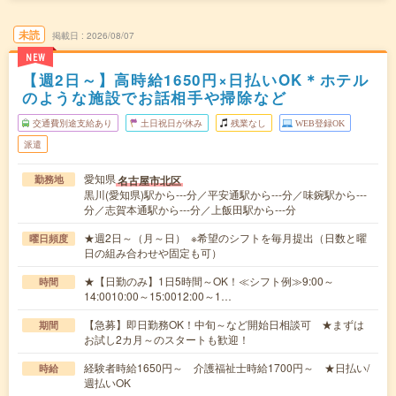
未読
掲載日
2026/08/07
NEW
【週2日～】高時給1650円×日払いOK＊ホテル
のような施設でお話相手や掃除など
交通費別途支給あり
土日祝日が休み
残業なし
WEB登録OK
派遣
愛知県
名古屋市北区
勤務地
黒川(愛知県)駅から---分／平安通駅から---分／味鋺駅から---
分／志賀本通駅から---分／上飯田駅から---分
★週2日～（月～日） ※希望のシフトを毎月提出（日数と曜
曜日頻度
日の組み合わせや固定も可）
★【日勤のみ】1日5時間～OK！≪シフト例≫9:00～
時間
14:0010:00～15:0012:00～1…
【急募】即日勤務OK！中旬～など開始日相談可 ★まずは
期間
お試し2カ月～のスタートも歓迎！
経験者時給1650円～ 介護福祉士時給1700円～ ★日払い/
時給
週払いOK