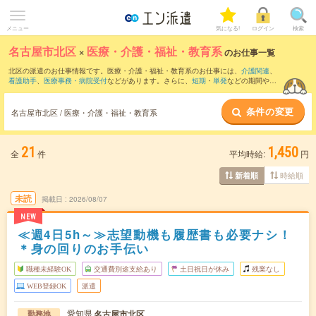
メニュー
気になる!
ログイン
検索
名古屋市北区
×
医療・介護・福祉・教育系
のお仕事一覧
北区の派遣のお仕事情報です。医療・介護・福祉・教育系のお仕事には、
介護関連
、
看護助手
、
医療事務・病院受付
などがあります。さらに、
短期
・
単発
などの期間や、
職種未経験OK
などのこだわり条件で絞り込んでいただけます。
条件の変更
名古屋市北区 / 医療・介護・福祉・教育系
21
1,450
全
件
平均時給:
円
時給順
新着順
未読
掲載日
2026/08/07
NEW
≪週4日5h～≫志望動機も履歴書も必要ナシ！
＊身の回りのお手伝い
職種未経験OK
交通費別途支給あり
土日祝日が休み
残業なし
WEB登録OK
派遣
愛知県
名古屋市北区
勤務地