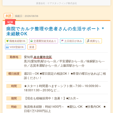
派遣会社
ケアスタッフィング株式会社
未読
掲載日
2026/08/06
NEW
病院でカルテ整理や患者さんの生活サポート＊
未経験OK
職種未経験OK
交通費別途支給あり
土日祝日が休み
残業なし
WEB登録OK
派遣
愛知県
名古屋市北区
勤務地
黒川(愛知県)駅から---分／平安通駅から---分／味鋺駅から---
分／志賀本通駅から---分／上飯田駅から---分
週2日～OK ■曜日固定の相談OK！ ■希望の曜日があればご相
曜日頻度
談ください！
★スタート時間選べます～シフト例～7:00～16:009:00～
時間
18:0011:00～20:00など…
【現在も積極採用中！急募！】■2カ月～
期間
無資格未経験：時給1400円～ ■週払いOK ■扶養内OK ■
時給
日収1万1200円以上