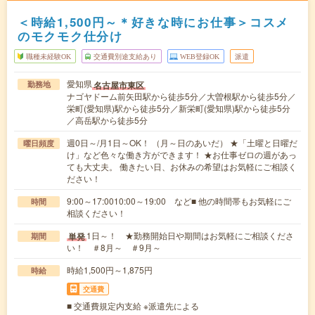
＜時給1,500円～＊好きな時にお仕事＞コスメ
のモクモク仕分け
職種未経験OK
交通費別途支給あり
WEB登録OK
派遣
愛知県
名古屋市東区
勤務地
ナゴヤドーム前矢田駅から徒歩5分／大曽根駅から徒歩5分／
栄町(愛知県)駅から徒歩5分／新栄町(愛知県)駅から徒歩5分
／高岳駅から徒歩5分
週0日～/月1日～OK！ （月～日のあいだ） ★「土曜と日曜だ
曜日頻度
け」など色々な働き方ができます！ ★お仕事ゼロの週があっ
ても大丈夫。 働きたい日、お休みの希望はお気軽にご相談く
ださい！
9:00～17:0010:00～19:00 など■ 他の時間帯もお気軽にご
時間
相談ください！
1日～！ ★勤務開始日や期間はお気軽にご相談くださ
単発
期間
い！ ＃8月～ ＃9月～
時給1,500円～1,875円
時給
交通費
■ 交通費規定内支給 ※派遣先による