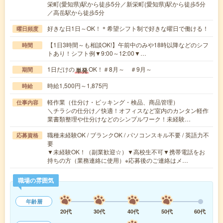
栄町(愛知県)駅から徒歩5分／新栄町(愛知県)駅から徒歩5分
／高岳駅から徒歩5分
好きな日1日～OK！＊希望シフト制で好きな曜日で働ける！
曜日頻度
【1日3時間～も相談OK!】午前中のみや18時以降などのシフ
時間
トあり！シフト例▼9:00～12:00▼…
1日だけの
OK！＃8月～ ＃9月～
単発
期間
時給1,500円～1,875円
時給
軽作業（仕分け・ピッキング・検品、商品管理）
仕事内容
＼チラシの仕分け／快適！オフィスなど室内のカンタン軽作
業書類整理や仕分けなどのシンプルワーク！未経験…
職種未経験OK / ブランクOK / パソコンスキル不要 / 英語力不
応募資格
要
▼未経験OK！（副業歓迎☆）▼高校生不可▼携帯電話をお
持ちの方（業務連絡に使用）※応募後のご連絡はメ…
職場の雰囲気
年齢層
20代
30代
40代
50代
60代