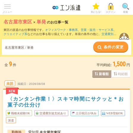
メニュー
気になる!
ログイン
検索
名古屋市東区
×
単発
のお仕事一覧
東区の派遣のお仕事情報です。
オフィスワーク・事務系
、
営業・販売・サービス系
、
クリエイティブ系
などのお仕事を取り揃えています。単発の条件の他に、
交通費別途
支給あり
、
職種未経験OK
、
友だちと一緒の応募OK
などでもお探し頂けます。
条件の変更
名古屋市東区 / 単発
9
1,500
全
件
平均時給:
円
時給順
新着順
未読
掲載日
2026/08/08
NEW
〈カンタン作業！〉スキマ時間にサクッと＊お
菓子の仕分け
職種未経験OK
交通費別途支給あり
土日祝日が休み
WEB登録OK
派遣
愛知県
名古屋市東区
勤務地