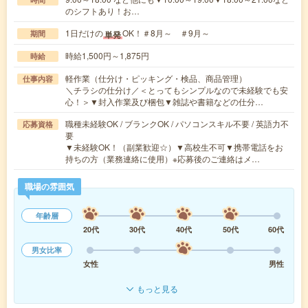
のシフトあり！お…
1日だけの
OK！＃8月～ ＃9月～
単発
期間
時給1,500円～1,875円
時給
軽作業（仕分け・ピッキング・検品、商品管理）
仕事内容
＼チラシの仕分け／＜とってもシンプルなので未経験でも安
心！＞▼封入作業及び梱包▼雑誌や書籍などの仕分…
職種未経験OK / ブランクOK / パソコンスキル不要 / 英語力不
応募資格
要
▼未経験OK！（副業歓迎☆）▼高校生不可▼携帯電話をお
持ちの方（業務連絡に使用）※応募後のご連絡はメ…
職場の雰囲気
年齢層
20代
30代
40代
50代
60代
男女比率
女性
男性
もっと見る