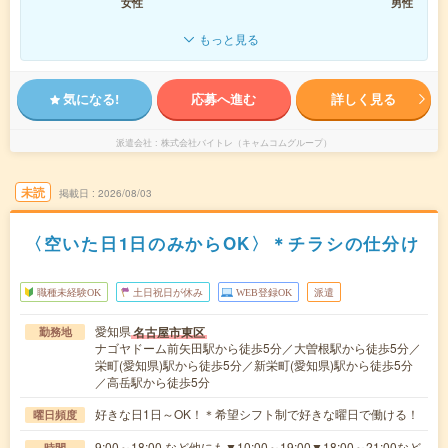
女性
男性
もっと見る
気になる!
応募へ進む
詳しく見る
派遣会社
株式会社バイトレ（キャムコムグループ）
未読
掲載日
2026/08/03
〈空いた日1日のみからOK〉＊チラシの仕分け
職種未経験OK
土日祝日が休み
WEB登録OK
派遣
愛知県
名古屋市東区
勤務地
ナゴヤドーム前矢田駅から徒歩5分／大曽根駅から徒歩5分／
栄町(愛知県)駅から徒歩5分／新栄町(愛知県)駅から徒歩5分
／高岳駅から徒歩5分
好きな日1日～OK！＊希望シフト制で好きな曜日で働ける！
曜日頻度
9:00～18:00 など他にも▼10:00～19:00▼18:00～21:00など
時間