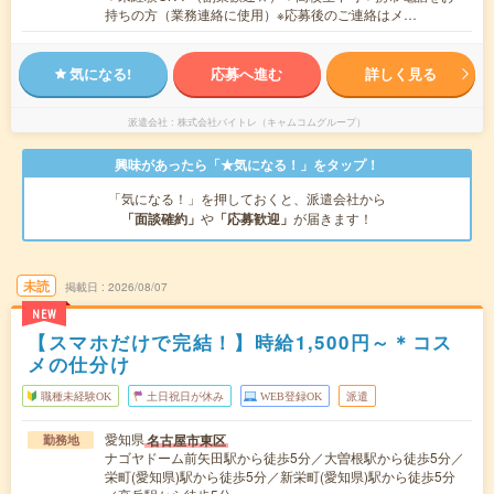
持ちの方（業務連絡に使用）※応募後のご連絡はメ…
気になる!
応募へ進む
詳しく見る
派遣会社
株式会社バイトレ（キャムコムグループ）
興味があったら「★気になる！」をタップ！
「気になる！」を押しておくと、派遣会社から
「面談確約」
や
「応募歓迎」
が届きます！
未読
掲載日
2026/08/07
NEW
【スマホだけで完結！】時給1,500円～＊コス
メの仕分け
職種未経験OK
土日祝日が休み
WEB登録OK
派遣
愛知県
名古屋市東区
勤務地
ナゴヤドーム前矢田駅から徒歩5分／大曽根駅から徒歩5分／
栄町(愛知県)駅から徒歩5分／新栄町(愛知県)駅から徒歩5分