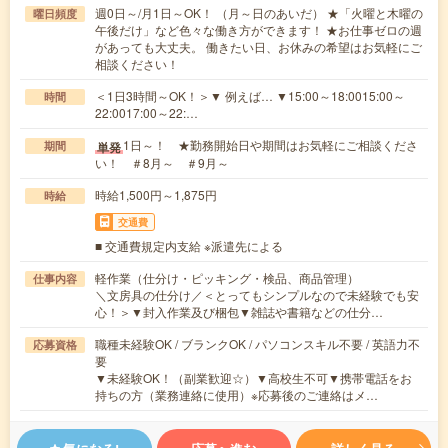
週0日～/月1日～OK！ （月～日のあいだ） ★「火曜と木曜の
曜日頻度
午後だけ」など色々な働き方ができます！ ★お仕事ゼロの週
があっても大丈夫。 働きたい日、お休みの希望はお気軽にご
相談ください！
＜1日3時間～OK！＞▼ 例えば… ▼15:00～18:0015:00～
時間
22:0017:00～22:…
1日～！ ★勤務開始日や期間はお気軽にご相談くださ
単発
期間
い！ ＃8月～ ＃9月～
時給1,500円～1,875円
時給
交通費
■ 交通費規定内支給 ※派遣先による
軽作業（仕分け・ピッキング・検品、商品管理）
仕事内容
＼文房具の仕分け／＜とってもシンプルなので未経験でも安
心！＞▼封入作業及び梱包▼雑誌や書籍などの仕分…
職種未経験OK / ブランクOK / パソコンスキル不要 / 英語力不
応募資格
要
▼未経験OK！（副業歓迎☆）▼高校生不可▼携帯電話をお
持ちの方（業務連絡に使用）※応募後のご連絡はメ…