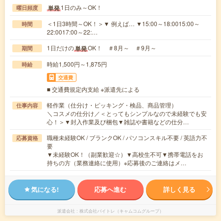
1日のみ～OK！
単発
曜日頻度
＜1日3時間～OK！＞▼ 例えば… ▼15:00～18:0015:00～
時間
22:0017:00～22:…
1日だけの
OK！ ＃8月～ ＃9月～
単発
期間
時給1,500円～1,875円
時給
交通費
■ 交通費規定内支給 ※派遣先による
軽作業（仕分け・ピッキング・検品、商品管理）
仕事内容
＼コスメの仕分け／＜とってもシンプルなので未経験でも安
心！＞▼封入作業及び梱包▼雑誌や書籍などの仕分…
職種未経験OK / ブランクOK / パソコンスキル不要 / 英語力不
応募資格
要
▼未経験OK！（副業歓迎☆）▼高校生不可▼携帯電話をお
持ちの方（業務連絡に使用）※応募後のご連絡はメ…
気になる!
応募へ進む
詳しく見る
派遣会社
株式会社バイトレ（キャムコムグループ）