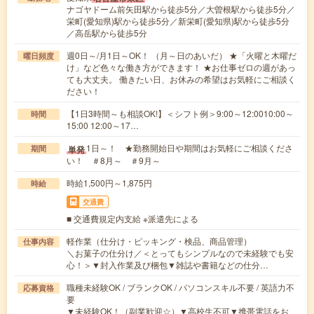
ナゴヤドーム前矢田駅から徒歩5分／大曽根駅から徒歩5分／
栄町(愛知県)駅から徒歩5分／新栄町(愛知県)駅から徒歩5分
／高岳駅から徒歩5分
週0日～/月1日～OK！ （月～日のあいだ） ★「火曜と木曜だ
曜日頻度
け」など色々な働き方ができます！ ★お仕事ゼロの週があっ
ても大丈夫。 働きたい日、お休みの希望はお気軽にご相談く
ださい！
【1日3時間～も相談OK!】＜シフト例＞9:00～12:0010:00～
時間
15:00 12:00～17…
1日～！ ★勤務開始日や期間はお気軽にご相談くださ
単発
期間
い！ ＃8月～ ＃9月～
時給1,500円～1,875円
時給
交通費
■ 交通費規定内支給 ※派遣先による
軽作業（仕分け・ピッキング・検品、商品管理）
仕事内容
＼お菓子の仕分け／＜とってもシンプルなので未経験でも安
心！＞▼封入作業及び梱包▼雑誌や書籍などの仕分…
職種未経験OK / ブランクOK / パソコンスキル不要 / 英語力不
応募資格
要
▼未経験OK！（副業歓迎☆）▼高校生不可▼携帯電話をお