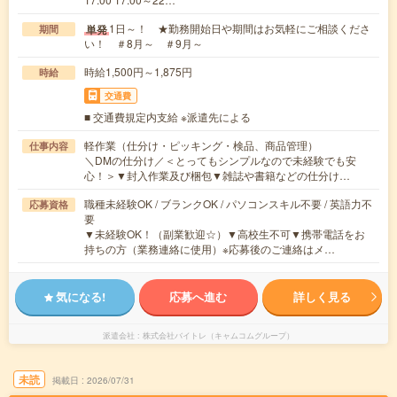
1日～！ ★勤務開始日や期間はお気軽にご相談くださ
単発
期間
い！ ＃8月～ ＃9月～
時給1,500円～1,875円
時給
交通費
■ 交通費規定内支給 ※派遣先による
軽作業（仕分け・ピッキング・検品、商品管理）
仕事内容
＼DMの仕分け／＜とってもシンプルなので未経験でも安
心！＞▼封入作業及び梱包▼雑誌や書籍などの仕分け…
職種未経験OK / ブランクOK / パソコンスキル不要 / 英語力不
応募資格
要
▼未経験OK！（副業歓迎☆）▼高校生不可▼携帯電話をお
持ちの方（業務連絡に使用）※応募後のご連絡はメ…
気になる!
応募へ進む
詳しく見る
派遣会社
株式会社バイトレ（キャムコムグループ）
未読
掲載日
2026/07/31