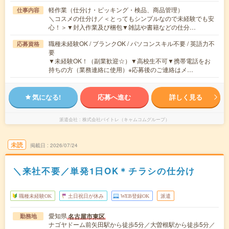
軽作業（仕分け・ピッキング・検品、商品管理）
仕事内容
＼コスメの仕分け／＜とってもシンプルなので未経験でも安
心！＞▼封入作業及び梱包▼雑誌や書籍などの仕分…
職種未経験OK / ブランクOK / パソコンスキル不要 / 英語力不
応募資格
要
▼未経験OK！（副業歓迎☆）▼高校生不可▼携帯電話をお
持ちの方（業務連絡に使用）※応募後のご連絡はメ…
気になる!
応募へ進む
詳しく見る
派遣会社
株式会社バイトレ（キャムコムグループ）
未読
掲載日
2026/07/24
＼来社不要／単発1日OK＊チラシの仕分け
職種未経験OK
土日祝日が休み
WEB登録OK
派遣
愛知県
名古屋市東区
勤務地
ナゴヤドーム前矢田駅から徒歩5分／大曽根駅から徒歩5分／