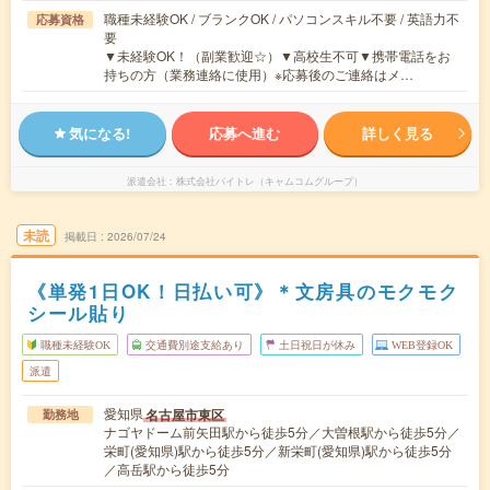
職種未経験OK / ブランクOK / パソコンスキル不要 / 英語力不
応募資格
要
▼未経験OK！（副業歓迎☆）▼高校生不可▼携帯電話をお
持ちの方（業務連絡に使用）※応募後のご連絡はメ…
気になる!
応募へ進む
詳しく見る
派遣会社
株式会社バイトレ（キャムコムグループ）
未読
掲載日
2026/07/24
《単発1日OK！日払い可》＊文房具のモクモク
シール貼り
職種未経験OK
交通費別途支給あり
土日祝日が休み
WEB登録OK
派遣
愛知県
名古屋市東区
勤務地
ナゴヤドーム前矢田駅から徒歩5分／大曽根駅から徒歩5分／
栄町(愛知県)駅から徒歩5分／新栄町(愛知県)駅から徒歩5分
／高岳駅から徒歩5分