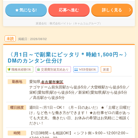
気になる!
応募へ進む
詳しく見る
派遣会社
株式会社バイトレ（キャムコムグループ）
未読
掲載日
2026/08/02
〈月1日～で副業にピッタリ＊時給1,500円～〉
DMのカンタン仕分け
職種未経験OK
交通費別途支給あり
WEB登録OK
派遣
愛知県
名古屋市東区
勤務地
ナゴヤドーム前矢田駅から徒歩5分／大曽根駅から徒歩5分／
栄町(愛知県)駅から徒歩5分／新栄町(愛知県)駅から徒歩5分
／高岳駅から徒歩5分
週0日～/月1日～OK！ （月～日のあいだ） ★「土曜と日曜だ
曜日頻度
け」など色々な働き方ができます！ ★お仕事ゼロの週があっ
ても大丈夫。 働きたい日、お休みの希望はお気軽にご相談く
ださい！
【1日3時間～も相談OK!】＜シフト例＞9:00～12:0012:00～
時間
17:00 17:00～22…