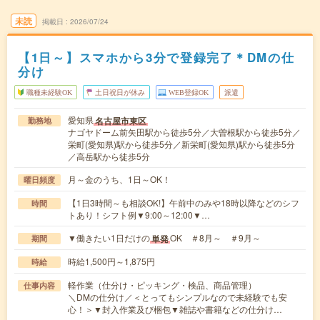
未読
掲載日
2026/07/24
【1日～】スマホから3分で登録完了＊DMの仕
分け
職種未経験OK
土日祝日が休み
WEB登録OK
派遣
愛知県
名古屋市東区
勤務地
ナゴヤドーム前矢田駅から徒歩5分／大曽根駅から徒歩5分／
栄町(愛知県)駅から徒歩5分／新栄町(愛知県)駅から徒歩5分
／高岳駅から徒歩5分
月～金のうち、1日～OK！
曜日頻度
【1日3時間～も相談OK!】午前中のみや18時以降などのシフ
時間
トあり！シフト例▼9:00～12:00▼…
▼働きたい1日だけの
OK ＃8月～ ＃9月～
単発
期間
時給1,500円～1,875円
時給
軽作業（仕分け・ピッキング・検品、商品管理）
仕事内容
＼DMの仕分け／＜とってもシンプルなので未経験でも安
心！＞▼封入作業及び梱包▼雑誌や書籍などの仕分け…