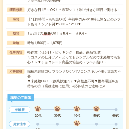
／高岳駅から徒歩5分
好きな日1日～OK！＊希望シフト制で好きな曜日で働ける！
曜日頻度
【1日3時間～も相談OK!】午前中のみや18時以降などのシフ
時間
トあり！シフト例▼9:00～12:00▼…
1日だけの
OK！＃8月～ ＃9月～
単発
期間
時給1,500円～1,875円
時給
軽作業（仕分け・ピッキング・検品、商品管理）
仕事内容
＼コスメの仕分け／＜とってもシンプルなので未経験でも安
心！＞▼チョコレート商品の箱詰め・ラベル貼り・…
職種未経験OK / ブランクOK / パソコンスキル不要 / 英語力不
応募資格
要
▼未経験OK！（副業歓迎☆）▼高校生不可▼携帯電話をお
持ちの方（業務連絡に使用）※応募後のご連絡はメ…
職場の雰囲気
年齢層
20代
30代
40代
50代
60代
男女比率