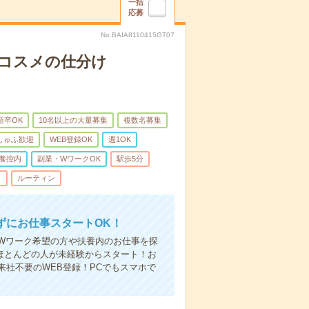
一括
応募
No.BAIA8110415GT07
＊コスメの仕分け
新卒OK
10名以上の大量募集
複数名募集
しゅふ歓迎
WEB登録OK
週1OK
養控内
副業・WワークOK
駅歩5分
し
ルーティン
ずにお仕事スタートOK！
Wワーク希望の方や扶養内のお仕事を探
ほとんどの人が未経験からスタート！お
社不要のWEB登録！PCでもスマホで