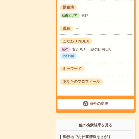
勤務地
東区
勤務エリア
職種
---
こだわりINDEX
友だちと一緒の応募OK
絶対
---
できれば
キーワード
---
あなたのプロフィール
---
条件の変更
他の検索結果を見る
勤務地でお仕事情報をさがす