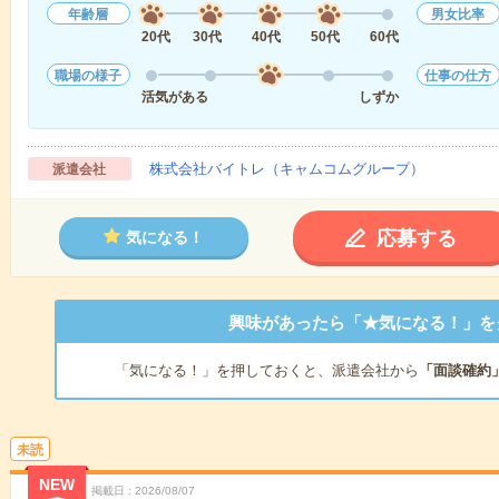
年齢層
男女比率
20代
30代
40代
50代
60代
職場の様子
仕事の仕方
活気がある
しずか
株式会社バイトレ（キャムコムグループ）
派遣会社
応募する
気になる！
興味があったら「★気になる！」を
「気になる！」を押しておくと、派遣会社から
「面談確約
未読
NEW
掲載日
2026/08/07