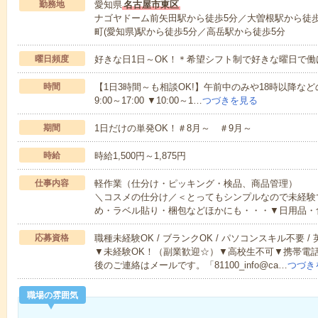
勤務地
愛知県
名古屋市東区
ナゴヤドーム前矢田駅から徒歩5分／大曽根駅から徒歩
町(愛知県)駅から徒歩5分／高岳駅から徒歩5分
曜日頻度
好きな日1日～OK！＊希望シフト制で好きな曜日で働
時間
【1日3時間～も相談OK!】午前中のみや18時以降などの
9:00～17:00 ▼10:00～1…
つづきを見る
期間
1日だけの単発OK！＃8月～ ＃9月～
時給
時給1,500円～1,875円
仕事内容
軽作業（仕分け・ピッキング・検品、商品管理）
＼コスメの仕分け／＜とってもシンプルなので未経験
め・ラベル貼り・梱包などほかにも・・・▼日用品・
応募資格
職種未経験OK / ブランクOK / パソコンスキル不要 /
▼未経験OK！（副業歓迎☆）▼高校生不可▼携帯電
後のご連絡はメールです。「81100_info@ca…
つづき
職場の雰囲気