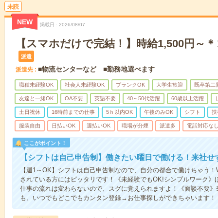
未読
NEW
掲載日
2026/08/07
【スマホだけで完結！】時給1,500円～
派遣
■物流センターなど ■勤務地選べます
派遣先
職種未経験OK
社会人未経験OK
ブランクOK
大学生歓迎
既卒第二
友達と一緒OK
OA不要
英語不要
40～50代活躍
60歳以上活躍
土日祝休
16時前までの仕事
5ｈ以内OK
午後のみOK
シフト
扶
服装自由
日払いOK
週払いOK
職場が分煙
派遣多
電話対応な
ここがポイント！
【シフトは自己申告制】働きたい曜日で働ける！来社せ
【週1～OK】シフトは自己申告制なので、自分の都合で働けちゃう！
されている方にはピッタリです！《未経験でもOK!シンプルワーク》
仕事の流れは変わらないので、スグに覚えられますよ！《面談不要》来
も、いつでもどこでもカンタン登録→お仕事探しができちゃいます！