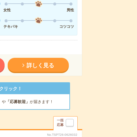
女性
男性
テキパキ
コツコツ
詳しく見る
クリック！
」
や
「応募歓迎」
が届きます！
一括
応募
No.TSPT26-0626032