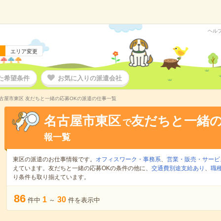
ヘル
エリア変更
た希望条件
お気に入りの派遣会社
古屋市東区 友だちと一緒の応募OKの派遣の仕事一覧
名古屋市東区
友だちと一緒の
で
報一覧
東区の派遣のお仕事情報です。
オフィスワーク・事務系
、
営業・販売・サービ
えています。友だちと一緒の応募OKの条件の他に、
交通費別途支給あり
、
職
り条件も取り揃えています。
86
1
30
件中
～
件を表示中