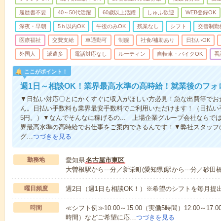
履歴書不要
40～50代活躍
60歳以上活躍
しゅふ歓迎
WEB登録OK
深夜・早朝
5ｈ以内OK
午後のみOK
残業なし
シフト
交替制勤
医療福祉
交費支給
車通勤可
制服
社食/補助あり
日払いOK
外国人
派遣多
電話対応なし
ルーティン
自転車・バイクOK
看
ここがポイント！
週1日～相談OK！業界最高水準の高時給！就業後のフォ
▼日払い対応〇とにかくすぐに収入がほしい方必見！急な出費等でお
ん。日払い手数料も業界最安手数料でご利用いただけます！（日払い手
5円。）▼なんでそんなに稼げるの... 上場企業グループ会社なら
界最高水準の高時給でお仕事をご案内できるんです！▼弊社スタッフ
グ…
つづきを見る
勤務地
愛知県
名古屋市東区
大曽根駅から---分／新栄町(愛知県)駅から---分／砂田橋
曜日頻度
週2日（週1日も相談OK！）※希望のシフトを毎月提
時間
≪シフト例≫10:00～15:00（実働5時間）12:00～17:0
時間）などご希望に応…
つづきを見る