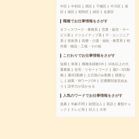
中区
中村区
西区
千種区
中川区
港
区
南区
昭和区
緑区
名東区
職種でお仕事情報をさがす
オフィスワーク・事務系
営業・販売・サー
ビス系
クリエイティブ系
IT・エンジニア
系
技術系
医療・介護・福祉・教育系
軽
作業・物流・工場・その他
こだわりでお仕事情報をさがす
短期
単発
職種未経験OK
10名以上の大
量募集
在宅・リモートワーク
週2～3日勤
務
週4日勤務
土日祝のみ勤務
残業な
し
副業・WワークOK
交通費別途支給あ
り
語学力が活かせる
人気のワードでお仕事情報をさがす
急募
年齢不問
財団法人
英語
書類チェ
ック
テレビ局
封入
大学