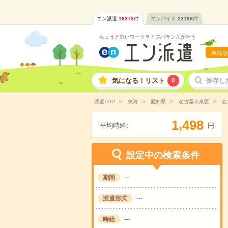
エン派遣
16273
件
エンバイト
22168
件
ちょうど良いワークライフバランスが叶う
東海版
気になる！リスト
0
保存し
派遣TOP
東海
愛知県
名古屋市東区
名
,
1
4
9
8
平均時給:
円
設定中の検索条件
期間
---
派遣形式
---
時給
---