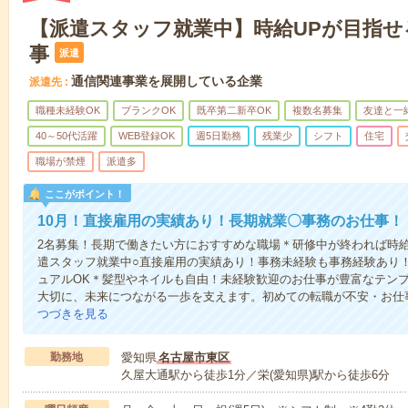
【派遣スタッフ就業中】時給UPが目指せ
事
派遣
通信関連事業を展開している企業
派遣先
職種未経験OK
ブランクOK
既卒第二新卒OK
複数名募集
友達と一
40～50代活躍
WEB登録OK
週5日勤務
残業少
シフト
住宅
職場が禁煙
派遣多
ここがポイント！
10月！直接雇用の実績あり！長期就業〇事務のお仕事！
2名募集！長期で働きたい方におすすめな職場＊研修中が終われば時給U
遣スタッフ就業中○直接雇用の実績あり！事務未経験も事務経験あり
ュアルOK＊髪型やネイルも自由！未経験歓迎のお仕事が豊富なテン
大切に、未来につながる一歩を支えます。初めての転職が不安・お仕
つづきを見る
勤務地
愛知県
名古屋市東区
久屋大通駅から徒歩1分／栄(愛知県)駅から徒歩6分