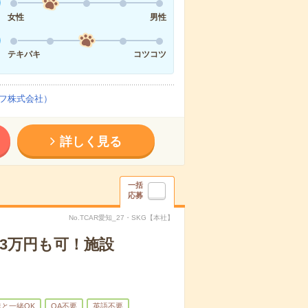
女性
男性
テキパキ
コツコツ
フ株式会社）
詳しく見る
一括
応募
No.TCAR愛知_27・SKG【本社】
3万円も可！施設
と一緒OK
OA不要
英語不要