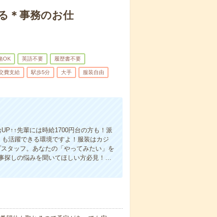
る＊事務のお仕
緒OK
英語不要
履歴書不要
交費支給
駅歩5分
大手
服装自由
P↑↑先輩には時給1700円台の方も！派
！も活躍できる環境ですよ！服装はカジ
プスタッフ。あなたの「やってみたい」を
事探しの悩みを聞いてほしい方必見！…