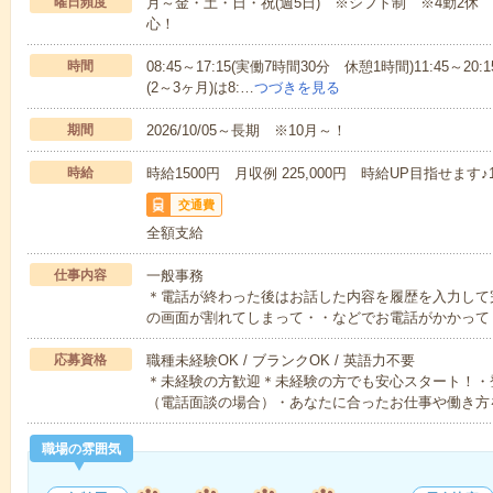
曜日頻度
月～金・土・日・祝(週5日) ※シフト制 ※4勤2
心！
時間
08:45～17:15(実働7時間30分 休憩1時間)11:45～
(2～3ヶ月)は8:…
つづきを見る
期間
2026/10/05～長期 ※10月～！
時給
時給1500円 月収例 225,000円 時給UP目指せます
交通費
全額支給
仕事内容
一般事務
＊電話が終わった後はお話した内容を履歴を入力して
の画面が割れてしまって・・などでお電話がかかって
応募資格
職種未経験OK / ブランクOK / 英語力不要
＊未経験の方歓迎＊未経験の方でも安心スタート！・
（電話面談の場合）・あなたに合ったお仕事や働き方
職場の雰囲気