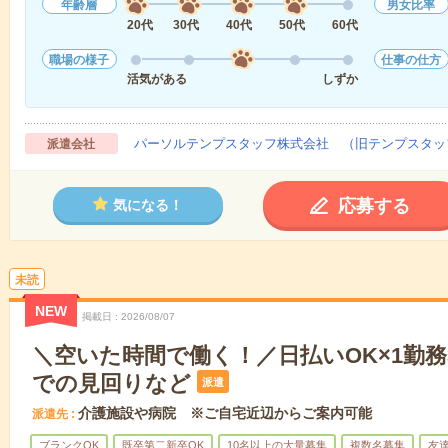
年齢層
男女比率
20代
30代
40代
50代
60代
職場の様子
仕事の仕方
活気がある
しずか
パーソルテンプスタッフ株式会社 （旧テンプスタッ
派遣会社
応募する
気になる！
未読
NEW
掲載日
2026/08/07
＼空いた時間で働く！／日払いOK×1勤務
での見回りなど
派遣
介護施設や病院 ※ご自宅近辺からご案内可能
派遣先
ブランクOK
既卒第二新卒OK
10名以上の大量募集
複数名募集
友達