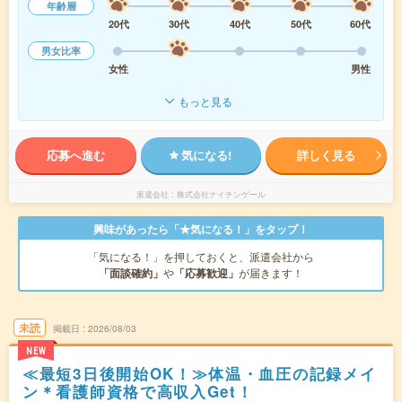
年齢層
20代
30代
40代
50代
60代
男女比率
女性
男性
もっと見る
応募へ進む
気になる!
詳しく見る
派遣会社
株式会社ナイチンゲール
興味があったら「★気になる！」をタップ！
「気になる！」を押しておくと、派遣会社から
「面談確約」
や
「応募歓迎」
が届きます！
未読
掲載日
2026/08/03
NEW
≪最短3日後開始OK！≫体温・血圧の記録メイ
ン＊看護師資格で高収入Get！