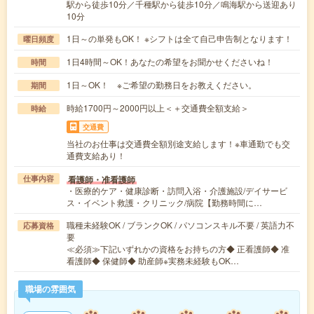
駅から徒歩10分／千種駅から徒歩10分／鳴海駅から送迎あり
10分
1日～の単発もOK！ ※シフトは全て自己申告制となります！
曜日頻度
1日4時間～OK！あなたの希望をお聞かせくださいね！
時間
1日～OK！ ※ご希望の勤務日をお教えください。
期間
時給1700円～2000円以上＜＋交通費全額支給＞
時給
交通費
当社のお仕事は交通費全額別途支給します！※車通勤でも交
通費支給あり！
看護師・准看護師
仕事内容
・医療的ケア・健康診断・訪問入浴・介護施設/デイサービ
ス・イベント救護・クリニック/病院【勤務時間に…
職種未経験OK / ブランクOK / パソコンスキル不要 / 英語力不
応募資格
要
≪必須≫下記いずれかの資格をお持ちの方◆ 正看護師◆ 准
看護師◆ 保健師◆ 助産師※実務未経験もOK…
職場の雰囲気