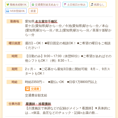
職種未経験OK
交通費別途支給あり
土日祝日が休み
残業なし
WEB登録OK
派遣
愛知県
名古屋市千種区
勤務地
星ケ丘(愛知県)駅から---分／今池(愛知県)駅から---分／本山
(愛知県)駅から---分／吹上(愛知県)駅から---分／茶屋ケ坂駅か
ら---分
週2日～OK！ ■曜日固定の相談OK！ ■ご希望の曜日をご相談
曜日頻度
ください！
【日勤のみ】9:00～17:00（休憩60分）■ご希望があればその
時間
他シフトもOK！（例）8:30～1…
2ヶ月～ ■ご応募から最短3日後に開始可能 8月～、9月ス
期間
タートもOK！
時給2350円～ ■週払いOK ■日収1万8800円以上
時給
交通費
交通費全額支給
看護師・准看護師
仕事内容
【介護施設で体調などの記録がメイン＊看護師】▼具体的に
は…○体温、血圧などのチェック・記録○お薬の飲…