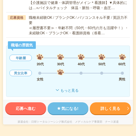
【介護施設で健康・体調管理がメイン＊看護師】▼具体的に
は…○バイタルチェック 体温・脈拍・呼吸・血圧…
職種未経験OK / ブランクOK / パソコンスキル不要 / 英語力不
応募資格
要
≪履歴書不要≫・年齢不問（50代・60代の方も活躍中！）・
未経験OK・ブランクOK・看護師資格（准看…
職場の雰囲気
年齢層
20代
30代
40代
50代
60代
男女比率
女性
男性
もっと見る
応募へ進む
気になる!
詳しく見る
派遣会社
日研トータルソーシング株式会社 メディカルケア事業部 ナース派遣