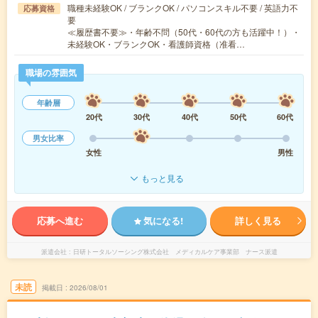
職種未経験OK / ブランクOK / パソコンスキル不要 / 英語力不
応募資格
要
≪履歴書不要≫・年齢不問（50代・60代の方も活躍中！）・
未経験OK・ブランクOK・看護師資格（准看…
職場の雰囲気
年齢層
20代
30代
40代
50代
60代
男女比率
女性
男性
もっと見る
応募へ進む
気になる!
詳しく見る
派遣会社
日研トータルソーシング株式会社 メディカルケア事業部 ナース派遣
未読
掲載日
2026/08/01