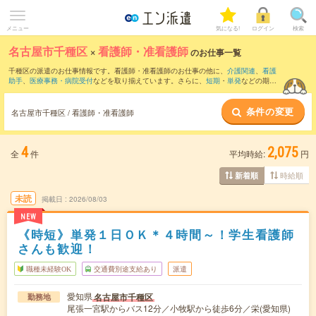
メニュー
気になる!
ログイン
検索
名古屋市千種区
×
看護師・准看護師
のお仕事一覧
千種区の派遣のお仕事情報です。看護師・准看護師のお仕事の他に、
介護関連
、
看護
助手
、
医療事務・病院受付
などを取り揃えています。さらに、
短期
・
単発
などの期間
や、
職種未経験OK
などのこだわり条件で絞り込んでいただけます。職種辞典：
看護
師・准看護師のお仕事とは？とは？
条件の変更
名古屋市千種区 / 看護師・准看護師
4
2,075
全
件
平均時給:
円
時給順
新着順
未読
掲載日
2026/08/03
NEW
《時短》単発１日ＯＫ＊４時間～！学生看護師
さんも歓迎！
職種未経験OK
交通費別途支給あり
派遣
愛知県
名古屋市千種区
勤務地
尾張一宮駅からバス12分／小牧駅から徒歩6分／栄(愛知県)