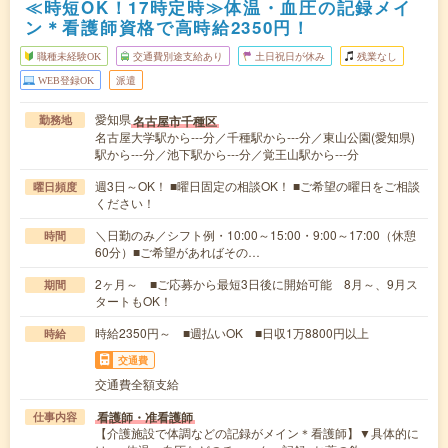
≪時短OK！17時定時≫体温・血圧の記録メイ
ン＊看護師資格で高時給2350円！
職種未経験OK
交通費別途支給あり
土日祝日が休み
残業なし
WEB登録OK
派遣
愛知県
名古屋市千種区
勤務地
名古屋大学駅から---分／千種駅から---分／東山公園(愛知県)
駅から---分／池下駅から---分／覚王山駅から---分
週3日～OK！ ■曜日固定の相談OK！ ■ご希望の曜日をご相談
曜日頻度
ください！
＼日勤のみ／シフト例・10:00～15:00・9:00～17:00（休憩
時間
60分）■ご希望があればその…
2ヶ月～ ■ご応募から最短3日後に開始可能 8月～、9月ス
期間
タートもOK！
時給2350円～ ■週払いOK ■日収1万8800円以上
時給
交通費
交通費全額支給
看護師・准看護師
仕事内容
【介護施設で体調などの記録がメイン＊看護師】▼具体的に