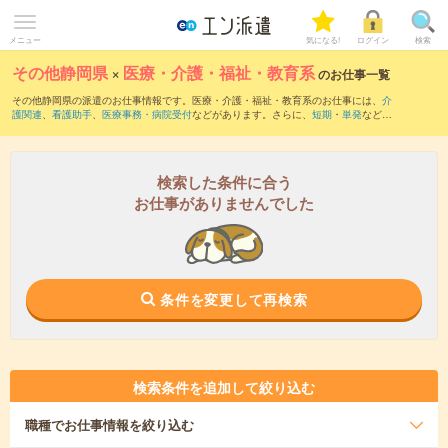
メニュー
気になる!
ログイン
検索
その他静岡県
×
医療・介護・福祉・教育系
のお仕事一覧
その他静岡県の派遣のお仕事情報です。医療・介護・福祉・教育系のお仕事には、
介
護関連
、
看護助手
、
医療事務・病院受付
などがあります。さらに、
短期
・
単発
などの
期間や、
職種未経験OK
などのこだわり条件で絞り込んでいただけます。
検索した条件に合う
お仕事がありませんでした
条件を変更して再検索
検索条件を追加して絞り込む
職種
でお仕事情報を絞り込む