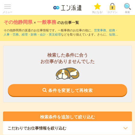
メニュー
気になる!
ログイン
検索
その他静岡県
×
一般事務
のお仕事一覧
その他静岡県の派遣のお仕事情報です。一般事務のお仕事の他に、
営業事務
、
総務・
人事・労務
、
経理・財務・会計・英文経理
などを取り揃えています。さらに、
短期
・
単発
などの期間や、
職種未経験OK
などのこだわり条件で絞り込んでいただけます。職
種辞典：
一般事務のお仕事とは？とは？
検索した条件に合う
お仕事がありませんでした
条件を変更して再検索
検索条件を追加して絞り込む
こだわり
でお仕事情報を絞り込む