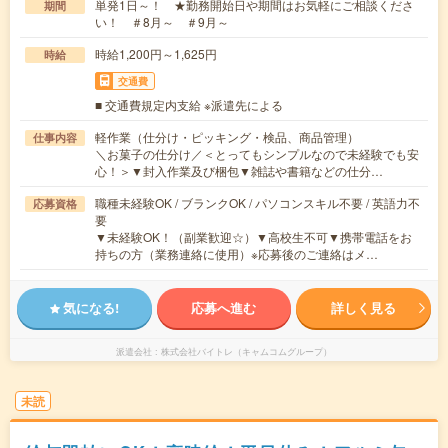
単発1日～！ ★勤務開始日や期間はお気軽にご相談くださ
期間
い！ ＃8月～ ＃9月～
時給1,200円～1,625円
時給
交通費
■ 交通費規定内支給 ※派遣先による
軽作業（仕分け・ピッキング・検品、商品管理）
仕事内容
＼お菓子の仕分け／＜とってもシンプルなので未経験でも安
心！＞▼封入作業及び梱包▼雑誌や書籍などの仕分…
職種未経験OK / ブランクOK / パソコンスキル不要 / 英語力不
応募資格
要
▼未経験OK！（副業歓迎☆）▼高校生不可▼携帯電話をお
持ちの方（業務連絡に使用）※応募後のご連絡はメ…
気になる!
応募へ進む
詳しく見る
派遣会社
株式会社バイトレ（キャムコムグループ）
未読