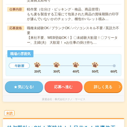
軽作業（仕分け・ピッキング・検品、商品管理）
仕事内容
もち麦を製造する工場にて包装された商品の賞味期限の印字
が滲んでいないかのチェック、梱包やパレット積み…
職種未経験OK / ブランクOK / パソコンスキル不要 / 英語力不
応募資格
要
【来社不要、WEB登録OK！】〇未経験大歓迎！〇フリータ
ー、主婦(夫) 大歓迎！ ※お仕事の掛け持ち…
職場の雰囲気
年齢層
20代
30代
40代
50代
60代
気になる!
応募へ進む
詳しく見る
派遣会社
株式会社テクノ・サービス
未読