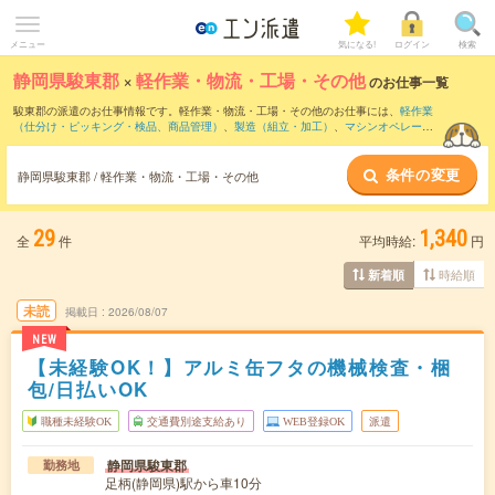
メニュー
気になる!
ログイン
検索
静岡県駿東郡
×
軽作業・物流・工場・その他
のお仕事一覧
駿東郡の派遣のお仕事情報です。軽作業・物流・工場・その他のお仕事には、
軽作業
（仕分け・ピッキング・検品、商品管理）
、
製造（組立・加工）
、
マシンオペレータ
ー
などがあります。さらに、
短期
・
単発
などの期間や、
職種未経験OK
などのこだわり
条件で絞り込んでいただけます。
条件の変更
静岡県駿東郡 / 軽作業・物流・工場・その他
29
1,340
全
件
平均時給:
円
時給順
新着順
未読
掲載日
2026/08/07
NEW
【未経験OK！】アルミ缶フタの機械検査・梱
包/日払いOK
職種未経験OK
交通費別途支給あり
WEB登録OK
派遣
静岡県駿東郡
勤務地
足柄(静岡県)駅から車10分