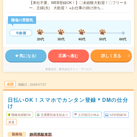
【来社不要、WEB登録OK！】〇未経験大歓迎！〇フリータ
ー、主婦(夫) 大歓迎！ ※お仕事の掛け持ち…
職場の雰囲気
年齢層
20代
30代
40代
50代
60代
気になる!
応募へ進む
詳しく見る
派遣会社
株式会社テクノ・サービス
未読
掲載日
2026/07/27
日払いOK！スマホでカンタン登録＊DMの仕分
け
職種未経験OK
交通費別途支給あり
土日祝日が休み
WEB登録OK
派遣
静岡県駿東郡
勤務地