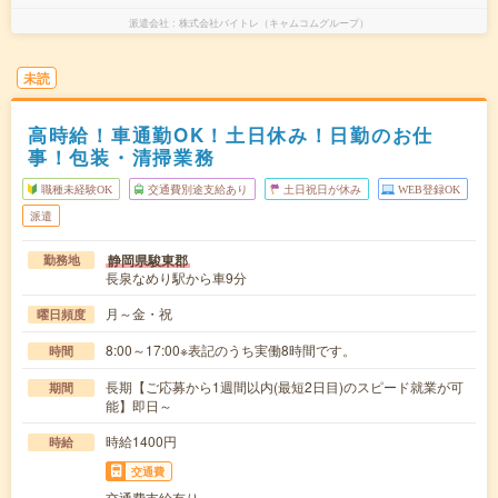
派遣会社
株式会社バイトレ（キャムコムグループ）
未読
高時給！車通勤OK！土日休み！日勤のお仕
事！包装・清掃業務
職種未経験OK
交通費別途支給あり
土日祝日が休み
WEB登録OK
派遣
静岡県駿東郡
勤務地
長泉なめり駅から車9分
月～金・祝
曜日頻度
8:00～17:00※表記のうち実働8時間です。
時間
長期【ご応募から1週間以内(最短2日目)のスピード就業が可
期間
能】即日～
時給1400円
時給
交通費
交通費支給有り