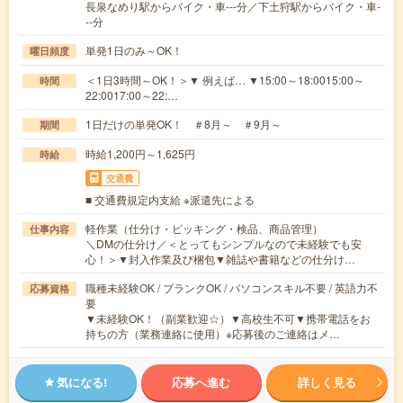
長泉なめり駅からバイク・車---分／下土狩駅からバイク・車-
--分
単発1日のみ～OK！
曜日頻度
＜1日3時間～OK！＞▼ 例えば… ▼15:00～18:0015:00～
時間
22:0017:00～22:…
1日だけの単発OK！ ＃8月～ ＃9月～
期間
時給1,200円～1,625円
時給
交通費
■ 交通費規定内支給 ※派遣先による
軽作業（仕分け・ピッキング・検品、商品管理）
仕事内容
＼DMの仕分け／＜とってもシンプルなので未経験でも安
心！＞▼封入作業及び梱包▼雑誌や書籍などの仕分け…
職種未経験OK / ブランクOK / パソコンスキル不要 / 英語力不
応募資格
要
▼未経験OK！（副業歓迎☆）▼高校生不可▼携帯電話をお
持ちの方（業務連絡に使用）※応募後のご連絡はメ…
気になる!
応募へ進む
詳しく見る