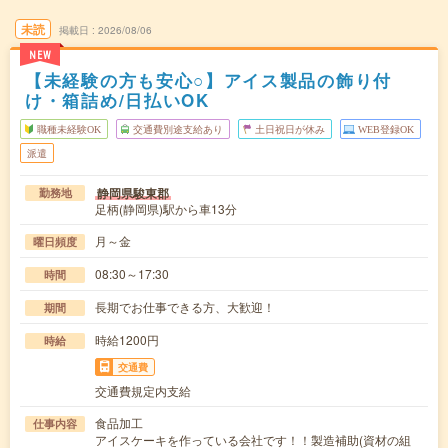
未読
掲載日
2026/08/06
NEW
【未経験の方も安心○】アイス製品の飾り付
け・箱詰め/日払いOK
職種未経験OK
交通費別途支給あり
土日祝日が休み
WEB登録OK
派遣
静岡県駿東郡
勤務地
足柄(静岡県)駅から車13分
月～金
曜日頻度
08:30～17:30
時間
長期でお仕事できる方、大歓迎！
期間
時給1200円
時給
交通費
交通費規定内支給
食品加工
仕事内容
アイスケーキを作っている会社です！！製造補助(資材の組