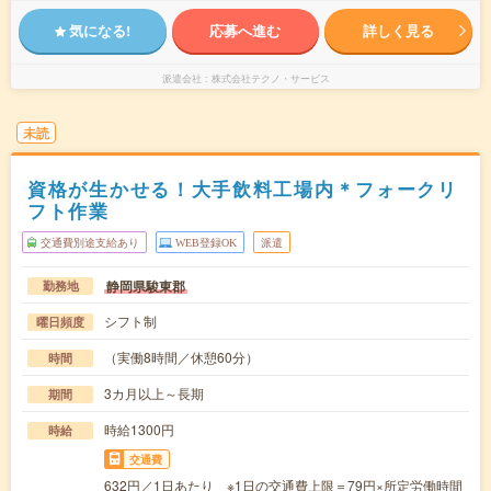
気になる!
応募へ進む
詳しく見る
派遣会社
株式会社テクノ・サービス
未読
資格が生かせる！大手飲料工場内＊フォークリ
フト作業
交通費別途支給あり
WEB登録OK
派遣
静岡県駿東郡
勤務地
シフト制
曜日頻度
（実働8時間／休憩60分）
時間
3カ月以上～長期
期間
時給1300円
時給
交通費
632円／1日あたり ※1日の交通費上限＝79円×所定労働時間