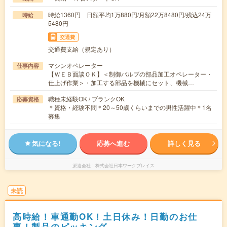
時給1360円 日額平均1万880円/月額22万8480円/残込24万
時給
5480円
交通費
交通費支給（規定あり）
マシンオペレーター
仕事内容
【ＷＥＢ面談ＯＫ】＜制御バルブの部品加工オペレーター・
仕上げ作業＞・加工する部品を機械にセット、機械…
職種未経験OK / ブランクOK
応募資格
＊資格・経験不問＊20～50歳くらいまでの男性活躍中＊1名
募集
気になる!
応募へ進む
詳しく見る
派遣会社
株式会社日本ワークプレイス
未読
高時給！車通勤OK！土日休み！日勤のお仕
事！製品のピッキング