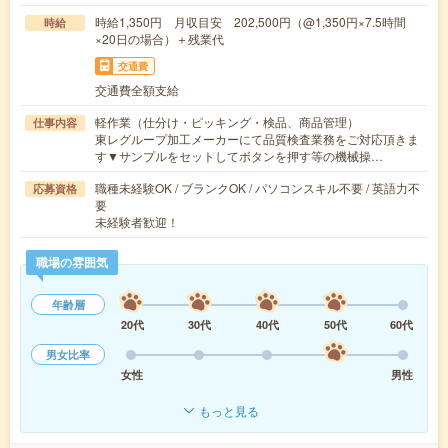
時給1,350円 月収目安 202,500円（@1,350円×7.5時間
時給
×20日の場合）＋残業代
交通費
交通費全額支給
軽作業（仕分け・ピッキング・検品、商品管理）
仕事内容
東レグループ加工メーカーにて品質検査業務をご対応頂きま
す▼サンプルをセットしてボタンを押す等の機械操…
職種未経験OK / ブランクOK / パソコンスキル不要 / 英語力不
応募資格
要
未経験者歓迎！
職場の雰囲気
年齢層
20代
30代
40代
50代
60代
男女比率
女性
男性
もっと見る