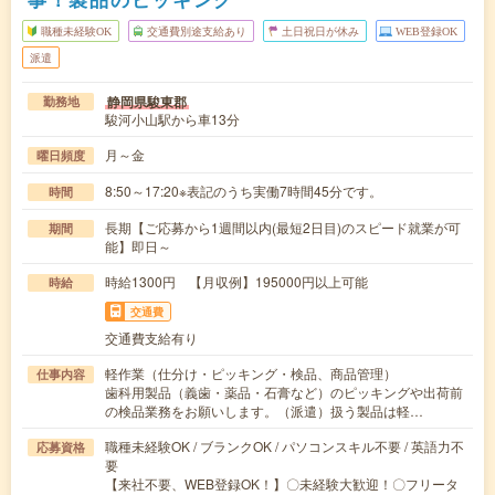
職種未経験OK
交通費別途支給あり
土日祝日が休み
WEB登録OK
派遣
静岡県駿東郡
勤務地
駿河小山駅から車13分
月～金
曜日頻度
8:50～17:20※表記のうち実働7時間45分です。
時間
長期【ご応募から1週間以内(最短2日目)のスピード就業が可
期間
能】即日～
時給1300円 【月収例】195000円以上可能
時給
交通費
交通費支給有り
軽作業（仕分け・ピッキング・検品、商品管理）
仕事内容
歯科用製品（義歯・薬品・石膏など）のピッキングや出荷前
の検品業務をお願いします。（派遣）扱う製品は軽…
職種未経験OK / ブランクOK / パソコンスキル不要 / 英語力不
応募資格
要
【来社不要、WEB登録OK！】〇未経験大歓迎！〇フリータ