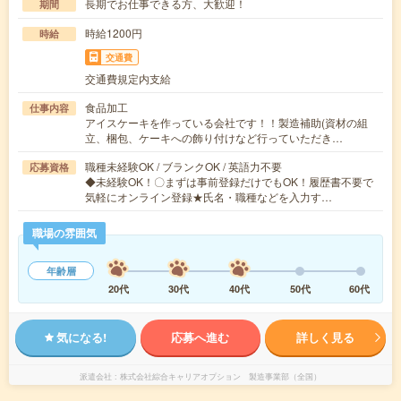
長期でお仕事できる方、大歓迎！
期間
時給1200円
時給
交通費
交通費規定内支給
食品加工
仕事内容
アイスケーキを作っている会社です！！製造補助(資材の組
立、梱包、ケーキへの飾り付けなど行っていただき…
職種未経験OK / ブランクOK / 英語力不要
応募資格
◆未経験OK！〇まずは事前登録だけでもOK！履歴書不要で
気軽にオンライン登録★氏名・職種などを入力す…
職場の雰囲気
年齢層
20代
30代
40代
50代
60代
気になる!
応募へ進む
詳しく見る
派遣会社
株式会社綜合キャリアオプション 製造事業部（全国）