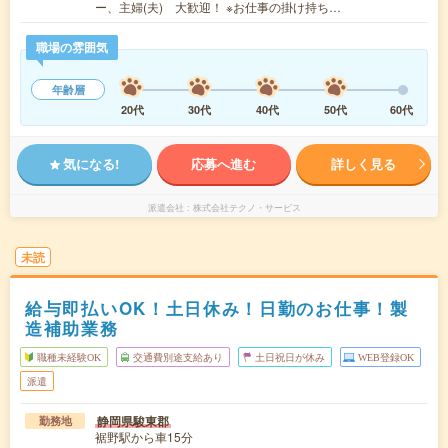
ー、主婦(夫) 大歓迎！ ※お仕事の掛け持ち…
職場の雰囲気
年齢層
20代
30代
40代
50代
60代
気になる!
応募へ進む
詳しく見る
派遣会社
株式会社テクノ・サービス
未読
給与即払いOK！土日休み！日勤のお仕事！製
造補助業務
職種未経験OK
交通費別途支給あり
土日祝日が休み
WEB登録OK
派遣
静岡県駿東郡
勤務地
裾野駅から車15分