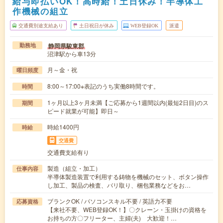
給与即払いOK！高時給！土日休み！半導体工
作機械の組立
交通費別途支給あり
土日祝日が休み
WEB登録OK
派遣
静岡県駿東郡
勤務地
沼津駅から車13分
月～金・祝
曜日頻度
8:00～17:00※表記のうち実働8時間です。
時間
1ヶ月以上3ヶ月未満【ご応募から1週間以内(最短2日目)のス
期間
ピード就業が可能】即日～
時給1400円
時給
交通費
交通費支給有り
製造（組立・加工）
仕事内容
半導体製造装置で利用する鋳物を機械のセット、ボタン操作
し加工、製品の検査、バリ取り、梱包業務などをお…
ブランクOK / パソコンスキル不要 / 英語力不要
応募資格
【来社不要、WEB登録OK！】〇クレーン・玉掛けの資格を
お持ちの方〇フリーター、主婦(夫) 大歓迎！…