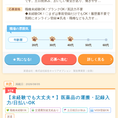
です。土日祝休み、おいしい食堂があり、働きやす…
職種未経験OK / ブランクOK / 英語力不要
応募資格
◆未経験OK！〇まずは事前登録だけでもOK！履歴書不要で
気軽にオンライン登録★氏名・職種などを入力す…
職場の雰囲気
年齢層
20代
30代
40代
50代
60代
気になる!
応募へ進む
詳しく見る
派遣会社
株式会社綜合キャリアオプション 製造事業部（全国）
未読
掲載日
2026/08/05
NEW
【未経験でも大丈夫＊】医薬品の運搬・記録入
力/日払いOK
職種未経験OK
交通費別途支給あり
土日祝日が休み
WEB登録OK
派遣