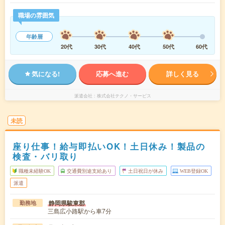
職場の雰囲気
年齢層
20代
30代
40代
50代
60代
気になる!
応募へ進む
詳しく見る
派遣会社
株式会社テクノ・サービス
未読
座り仕事！給与即払いOK！土日休み！製品の
検査・バリ取り
職種未経験OK
交通費別途支給あり
土日祝日が休み
WEB登録OK
派遣
静岡県駿東郡
勤務地
三島広小路駅から車7分