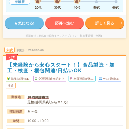
年齢層
20代
30代
40代
50代
60代
気になる!
応募へ進む
詳しく見る
派遣会社
株式会社綜合キャリアオプション 製造事業部（全国）
未読
掲載日
2026/08/06
NEW
【未経験から安心スタート！】食品製造・加
工・検査・梱包関連/日払いOK
職種未経験OK
交通費別途支給あり
土日祝日が休み
WEB登録OK
派遣
静岡県駿東郡
勤務地
足柄(静岡県)駅から車13分
月～金
曜日頻度
10:00～19:00
時間