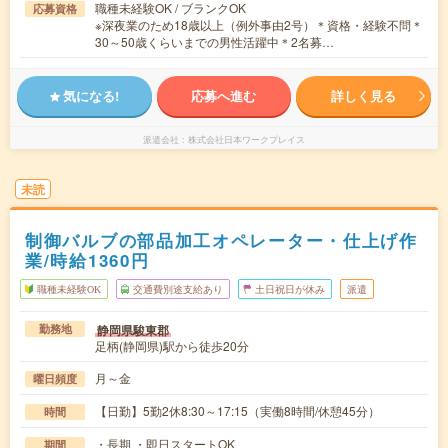
職種未経験OK / ブランクOK
応募資格
※深夜業のため18歳以上（例外事由2号）＊資格・経験不問＊
30～50歳くらいまでの男性活躍中＊2名募…
気になる!
応募へ進む
詳しく見る
派遣会社
株式会社日本ワークプレイス
未読
制御バルブの部品加工オペレーター・仕上げ作
業/時給1360円
職種未経験OK
交通費別途支給あり
土日祝日が休み
派遣
静岡県駿東郡
勤務地
足柄(静岡県)駅から徒歩20分
月～金
曜日頻度
【日勤】5勤2休8:30～17:15（実働8時間/休憩45分）
時間
・長期 ・即日スタートOK
期間