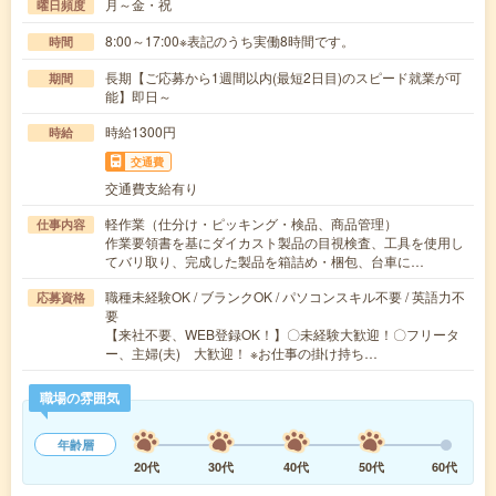
月～金・祝
曜日頻度
8:00～17:00※表記のうち実働8時間です。
時間
長期【ご応募から1週間以内(最短2日目)のスピード就業が可
期間
能】即日～
時給1300円
時給
交通費
交通費支給有り
軽作業（仕分け・ピッキング・検品、商品管理）
仕事内容
作業要領書を基にダイカスト製品の目視検査、工具を使用し
てバリ取り、完成した製品を箱詰め・梱包、台車に…
職種未経験OK / ブランクOK / パソコンスキル不要 / 英語力不
応募資格
要
【来社不要、WEB登録OK！】〇未経験大歓迎！〇フリータ
ー、主婦(夫) 大歓迎！ ※お仕事の掛け持ち…
職場の雰囲気
年齢層
20代
30代
40代
50代
60代