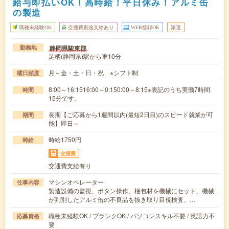
給与即払いOK！高時給！平日休み！アルミ缶
の製造
職種未経験OK
交通費別途支給あり
WEB登録OK
派遣
静岡県駿東郡
勤務地
足柄(静岡県)駅から車10分
月～金・土・日・祝 ※シフト制
曜日頻度
8:00～16:1516:00～0:150:00～8:15※表記のうち実働7時間
時間
15分です。
長期【ご応募から1週間以内(最短2日目)のスピード就業が可
期間
能】即日～
時給1750円
時給
交通費
交通費支給有り
マシンオペレーター
仕事内容
製造設備の監視、ボタン操作、梱包材を機械にセット、機械
が判別したアルミ缶の不良品を抜き取り目視検査、…
職種未経験OK / ブランクOK / パソコンスキル不要 / 英語力不
応募資格
要