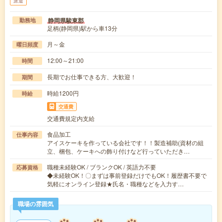
派遣
静岡県駿東郡
勤務地
足柄(静岡県)駅から車13分
月～金
曜日頻度
12:00～21:00
時間
長期でお仕事できる方、大歓迎！
期間
時給1200円
時給
交通費
交通費規定内支給
食品加工
仕事内容
アイスケーキを作っている会社です！！製造補助(資材の組
立、梱包、ケーキへの飾り付けなど行っていただき…
職種未経験OK / ブランクOK / 英語力不要
応募資格
◆未経験OK！〇まずは事前登録だけでもOK！履歴書不要で
気軽にオンライン登録★氏名・職種などを入力す…
職場の雰囲気