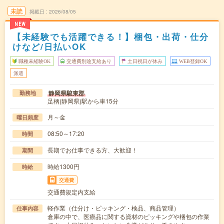
未読
掲載日
2026/08/05
NEW
【未経験でも活躍できる！】梱包・出荷・仕分
けなど/日払いOK
職種未経験OK
交通費別途支給あり
土日祝日が休み
WEB登録OK
派遣
静岡県駿東郡
勤務地
足柄(静岡県)駅から車15分
月～金
曜日頻度
08:50～17:20
時間
長期でお仕事できる方、大歓迎！
期間
時給1300円
時給
交通費
交通費規定内支給
軽作業（仕分け・ピッキング・検品、商品管理）
仕事内容
倉庫の中で、医療品に関する資材のピッキングや梱包の作業