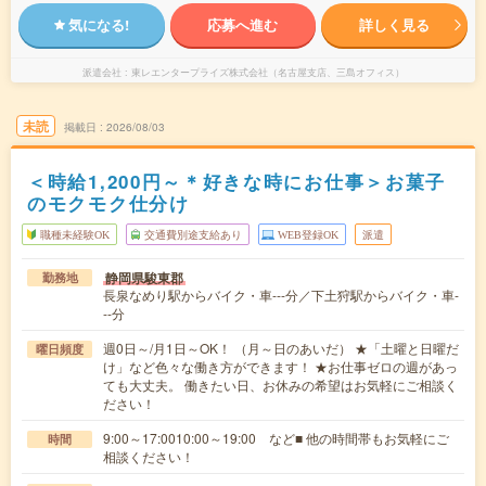
気になる!
応募へ進む
詳しく見る
派遣会社
東レエンタープライズ株式会社（名古屋支店、三島オフィス）
未読
掲載日
2026/08/03
＜時給1,200円～＊好きな時にお仕事＞お菓子
のモクモク仕分け
職種未経験OK
交通費別途支給あり
WEB登録OK
派遣
静岡県駿東郡
勤務地
長泉なめり駅からバイク・車---分／下土狩駅からバイク・車-
--分
週0日～/月1日～OK！ （月～日のあいだ） ★「土曜と日曜だ
曜日頻度
け」など色々な働き方ができます！ ★お仕事ゼロの週があっ
ても大丈夫。 働きたい日、お休みの希望はお気軽にご相談く
ださい！
9:00～17:0010:00～19:00 など■ 他の時間帯もお気軽にご
時間
相談ください！