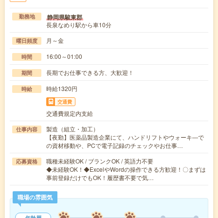
静岡県駿東郡
勤務地
長泉なめり駅から車10分
月～金
曜日頻度
16:00～01:00
時間
長期でお仕事できる方、大歓迎！
期間
時給1320円
時給
交通費
交通費規定内支給
製造（組立・加工）
仕事内容
【夜勤】医薬品製造企業にて、ハンドリフトやウォーキ―で
の資材移動や、PCで電子記録のチェックやお仕事…
職種未経験OK / ブランクOK / 英語力不要
応募資格
◆未経験OK！◆ExcelやWordの操作できる方歓迎！〇まずは
事前登録だけでもOK！履歴書不要で気…
職場の雰囲気
年齢層