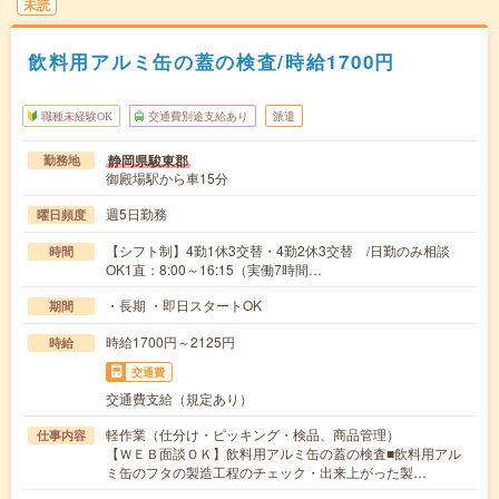
未読
飲料用アルミ缶の蓋の検査/時給1700円
職種未経験OK
交通費別途支給あり
派遣
静岡県駿東郡
勤務地
御殿場駅から車15分
週5日勤務
曜日頻度
【シフト制】4勤1休3交替・4勤2休3交替 /日勤のみ相談
時間
OK1直：8:00～16:15（実働7時間…
・長期 ・即日スタートOK
期間
時給1700円～2125円
時給
交通費
交通費支給（規定あり）
軽作業（仕分け・ピッキング・検品、商品管理）
仕事内容
【ＷＥＢ面談ＯＫ】飲料用アルミ缶の蓋の検査■飲料用アル
ミ缶のフタの製造工程のチェック・出来上がった製…