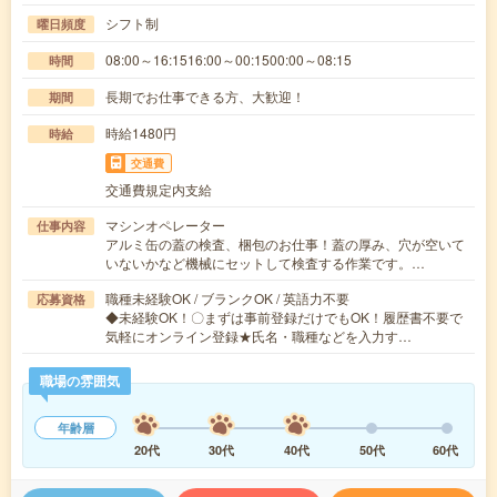
シフト制
曜日頻度
08:00～16:1516:00～00:1500:00～08:15
時間
長期でお仕事できる方、大歓迎！
期間
時給1480円
時給
交通費
交通費規定内支給
マシンオペレーター
仕事内容
アルミ缶の蓋の検査、梱包のお仕事！蓋の厚み、穴が空いて
いないかなど機械にセットして検査する作業です。…
職種未経験OK / ブランクOK / 英語力不要
応募資格
◆未経験OK！〇まずは事前登録だけでもOK！履歴書不要で
気軽にオンライン登録★氏名・職種などを入力す…
職場の雰囲気
年齢層
20代
30代
40代
50代
60代