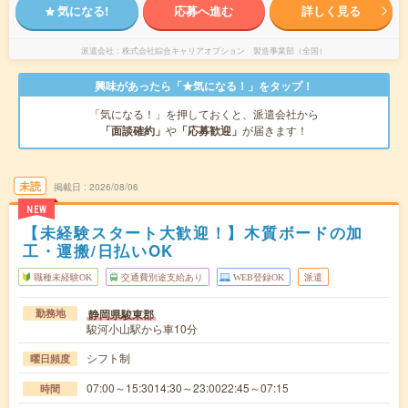
気になる!
応募へ進む
詳しく見る
派遣会社
株式会社綜合キャリアオプション 製造事業部（全国）
興味があったら「★気になる！」をタップ！
「気になる！」を押しておくと、派遣会社から
「面談確約」
や
「応募歓迎」
が届きます！
未読
掲載日
2026/08/06
NEW
【未経験スタート大歓迎！】木質ボードの加
工・運搬/日払いOK
職種未経験OK
交通費別途支給あり
WEB登録OK
派遣
静岡県駿東郡
勤務地
駿河小山駅から車10分
シフト制
曜日頻度
07:00～15:3014:30～23:0022:45～07:15
時間