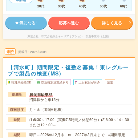
20代
30代
40代
50代
60代
気になる!
応募へ進む
詳しく見る
派遣会社
株式会社綜合キャリアオプション 製造事業部（全国）
未読
掲載日
2026/08/04
【清水町】期間限定・複数名募集！東レグルー
プで製品の検査(MS)
職種未経験OK
交通費別途支給あり
土日祝日が休み
派遣
静岡県駿東郡
勤務地
沼津駅から車13分
月～金（週5日勤務）
曜日頻度
(1)8:30～17:00（実働7.5時間／休憩60分）(2)6:00～14：30
時間
または12：00～…
即日～2026年12月末 or 2027年3月末まで ※期間限定
期間