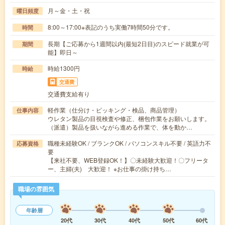
月～金・土・祝
曜日頻度
8:00～17:00※表記のうち実働7時間50分です。
時間
長期【ご応募から1週間以内(最短2日目)のスピード就業が可
期間
能】即日～
時給1300円
時給
交通費
交通費支給有り
軽作業（仕分け・ピッキング・検品、商品管理）
仕事内容
ウレタン製品の目視検査や修正、梱包作業をお願いします。
（派遣）製品を扱いながら進める作業で、体を動か…
職種未経験OK / ブランクOK / パソコンスキル不要 / 英語力不
応募資格
要
【来社不要、WEB登録OK！】〇未経験大歓迎！〇フリータ
ー、主婦(夫) 大歓迎！ ※お仕事の掛け持ち…
職場の雰囲気
年齢層
20代
30代
40代
50代
60代