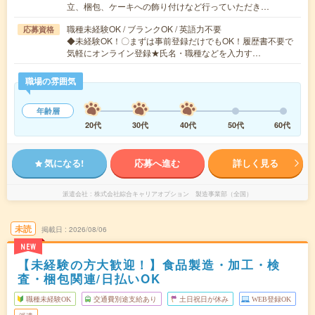
立、梱包、ケーキへの飾り付けなど行っていただき…
職種未経験OK / ブランクOK / 英語力不要
応募資格
◆未経験OK！〇まずは事前登録だけでもOK！履歴書不要で
気軽にオンライン登録★氏名・職種などを入力す…
職場の雰囲気
年齢層
20代
30代
40代
50代
60代
気になる!
応募へ進む
詳しく見る
派遣会社
株式会社綜合キャリアオプション 製造事業部（全国）
未読
掲載日
2026/08/06
NEW
【未経験の方大歓迎！】食品製造・加工・検
査・梱包関連/日払いOK
職種未経験OK
交通費別途支給あり
土日祝日が休み
WEB登録OK