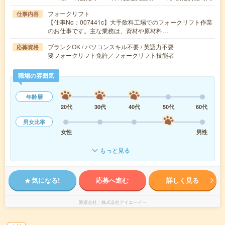
フォークリフト
仕事内容
【仕事No：007441c】大手飲料工場でのフォークリフト作業
のお仕事です。主な業務は、資材や原材料…
ブランクOK / パソコンスキル不要 / 英語力不要
応募資格
要フォークリフト免許／フォークリフト技能者
職場の雰囲気
年齢層
20代
30代
40代
50代
60代
男女比率
女性
男性
もっと見る
気になる!
応募へ進む
詳しく見る
派遣会社
株式会社アイエーイー