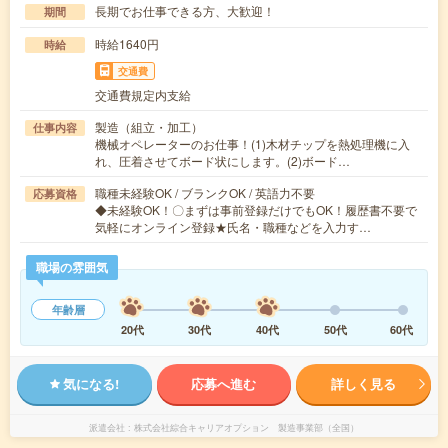
長期でお仕事できる方、大歓迎！
期間
時給1640円
時給
交通費
交通費規定内支給
製造（組立・加工）
仕事内容
機械オペレーターのお仕事！(1)木材チップを熱処理機に入
れ、圧着させてボード状にします。(2)ボード…
職種未経験OK / ブランクOK / 英語力不要
応募資格
◆未経験OK！〇まずは事前登録だけでもOK！履歴書不要で
気軽にオンライン登録★氏名・職種などを入力す…
職場の雰囲気
年齢層
20代
30代
40代
50代
60代
気になる!
応募へ進む
詳しく見る
派遣会社
株式会社綜合キャリアオプション 製造事業部（全国）