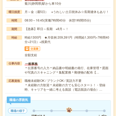
菊川(静岡県)駅から車10分
月～金（週5日） ※うれしい土日祝休み☆長期連休もあり！
曜日頻度
08:00～16:45(実働7時間40分 休憩1時間05分)
時間
【急募】即日～長期 ※8月～！
期間
時給1300円 ★月収例 209,391円（時間給1,300円×7時間40
時給
分×21日）+残業代
交通費
全額支給
一般事務
仕事内容
＊伝票番号の入力＊納品書や明細書の発行、在庫管理＊図面
や写真のスキャニング＊集配業務＊郵便物の配布【…
職種未経験OK / ブランクOK / 英語力不要
応募資格
＊未経験の方歓迎＊未経験の方でも安心スタート！・登録
時、キャリアを一緒に考える面談（電話面談の場合）…
職場の雰囲気
職場の様子
活気がある
しずか