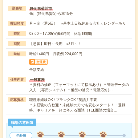
静岡県菊川市
勤務地
菊川(静岡県)駅から車15分
月～金（週5日） ※基本土日祝休み☆会社カレンダーあり
曜日頻度
08:00～17:00(実働8時間 休憩1時間)
時間
【急募】即日～長期 ※8月～！
期間
時給1400円 月収例 224,000円
時給
交通費
全額支給
一般事務
仕事内容
＊資料の修正（フォーマットにて指示あり）＊管理データの
入力 （専用システム）＊備品の補充＊電話応対(…
職種未経験OK / ブランクOK / 英語力不要
応募資格
＊未経験の方歓迎＊未経験の方でも安心スタート！・登録
時、キャリアを一緒に考える面談（TEL面談の場合…
職場の雰囲気
年齢層