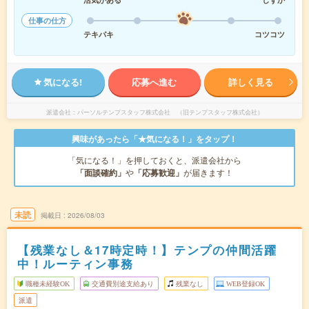
仕事の仕方
テキパキ
コツコツ
気になる!
応募へ進む
詳しく見る
派遣会社
パーソルテンプスタッフ株式会社 （旧テンプスタッフ株式会社）
興味があったら「★気になる！」をタップ！
「気になる！」を押しておくと、派遣会社から
「面談確約」
や
「応募歓迎」
が届きます！
未読
掲載日
2026/08/03
【残業なし＆17時定時！】テンプの仲間活躍
中！ルーティン事務
職種未経験OK
交通費別途支給あり
残業なし
WEB登録OK
派遣