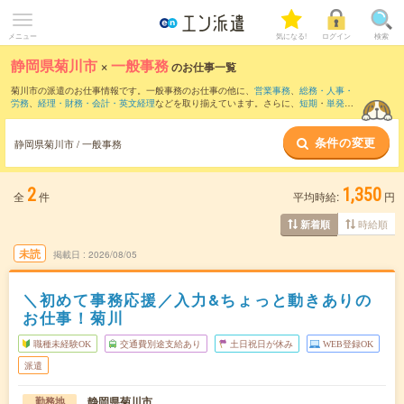
メニュー
気になる!
ログイン
検索
静岡県菊川市
×
一般事務
のお仕事一覧
菊川市の派遣のお仕事情報です。一般事務のお仕事の他に、
営業事務
、
総務・人事・
労務
、
経理・財務・会計・英文経理
などを取り揃えています。さらに、
短期
・
単発
な
どの期間や、
職種未経験OK
などのこだわり条件で絞り込んでいただけます。職種辞
典：
一般事務のお仕事とは？とは？
条件の変更
静岡県菊川市 / 一般事務
2
1,350
全
件
平均時給:
円
時給順
新着順
未読
掲載日
2026/08/05
＼初めて事務応援／入力&ちょっと動きありの
お仕事！菊川
職種未経験OK
交通費別途支給あり
土日祝日が休み
WEB登録OK
派遣
静岡県菊川市
勤務地