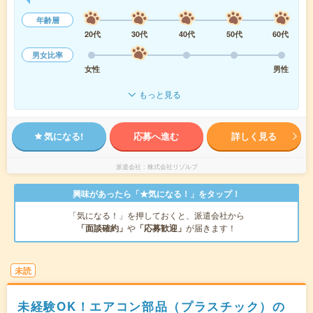
年齢層
20代
30代
40代
50代
60代
男女比率
女性
男性
もっと見る
気になる!
応募へ進む
詳しく見る
派遣会社
株式会社リゾルブ
興味があったら「★気になる！」をタップ！
「気になる！」を押しておくと、派遣会社から
「面談確約」
や
「応募歓迎」
が届きます！
未読
未経験OK！エアコン部品（プラスチック）の