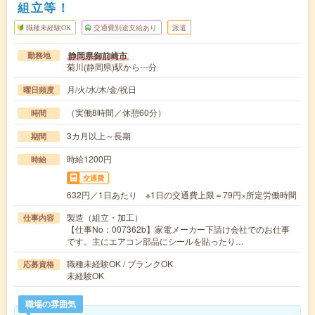
組立等！
職種未経験OK
交通費別途支給あり
派遣
静岡県御前崎市
勤務地
菊川(静岡県)駅から---分
月/火/水/木/金/祝日
曜日頻度
（実働8時間／休憩60分）
時間
3カ月以上～長期
期間
時給1200円
時給
交通費
632円／1日あたり ※1日の交通費上限＝79円×所定労働時間
製造（組立・加工）
仕事内容
【仕事No：007362b】家電メーカー下請け会社でのお仕事
です。主にエアコン部品にシールを貼ったり…
職種未経験OK / ブランクOK
応募資格
未経験OK
職場の雰囲気