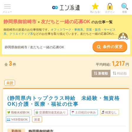
メニュー
気になる!
ログイン
検索
静岡県御前崎市
×
友だちと一緒の応募OK
のお仕事一覧
御前崎市の派遣のお仕事情報です。
オフィスワーク・事務系
、
営業・販売・サービス
系
、
クリエイティブ系
などのお仕事を取り揃えています。友だちと一緒の応募OKの条
件の他に、
交通費別途支給あり
、
職種未経験OK
、
10名以上の大量募集
などのこだわ
り条件も取り揃えています。
条件の変更
静岡県御前崎市 / 友だちと一緒の応募OK
3
1,217
全
件
平均時給:
円
時給順
新着順
未読
(静岡県内トップクラス時給 未経験・無資格
OK)介護・医療・福祉の仕事
職種未経験OK
交通費別途支給あり
土日祝日が休み
残業なし
WEB登録OK
派遣
静岡県御前崎市
勤務地