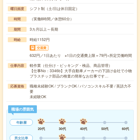
シフト制（土/日は休日固定）
曜日頻度
（実働8時間／休憩60分）
時間
3カ月以上～長期
期間
時給1152円
時給
交通費
632円／1日あたり ※1日の交通費上限＝79円×所定労働時間
軽作業（仕分け・ピッキング・検品、商品管理）
仕事内容
【仕事No：3346b】大手自動車メーカーの下請け会社で小物
プラスチック部品の検査の簡単なお仕事です…
職種未経験OK / ブランクOK / パソコンスキル不要 / 英語力不
応募資格
要
未経験OK
職場の雰囲気
年齢層
20代
30代
40代
50代
60代
男女比率