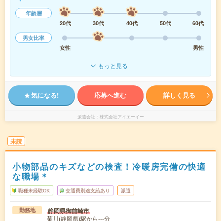
年齢層
20代
30代
40代
50代
60代
男女比率
女性
男性
もっと見る
気になる!
応募へ進む
詳しく見る
派遣会社
株式会社アイエーイー
未読
小物部品のキズなどの検査！冷暖房完備の快適
な職場＊
職種未経験OK
交通費別途支給あり
派遣
静岡県御前崎市
勤務地
菊川(静岡県)駅から---分