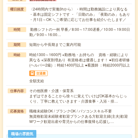
〈24時間内で実働3hから〉 ・時間は勤務施設により異なる
曜日頻度
・基本は固定シフトです ・「日勤のみ」「夜勤のみ」もあり
・月1日～OK ＼ご希望に応じてお仕事を紹介いたします／
勤務シフトの一例 早番／8:00～17:00遅番／10:00～19:00日
時間
勤／9:00～16:00…
短期から中長期までご案内可能
期間
時給1300～1600円 ※勤務地・お持ちの 資格・経験により
時給
異なる ※深夜割増あり 有資格者は優遇します！ ●初任者研修
(ヘルパー2級) ：時給1400円以上 ●看護師 ：時給2000円以上
交通費
全額支給
その他医療・介護・保育系
仕事内容
まずはできることから徐々に覚えていけばOK基本からじっ
くり、丁寧に教えていきます・介護食事・入浴・排…
職種未経験OK / ブランクOK / パソコンスキル不要
応募資格
無資格歓迎未経験者歓迎ブランクある方歓迎主婦(主夫)歓迎
Wワーク歓迎出産や育児からの仕事復帰も応援し…
職場の雰囲気