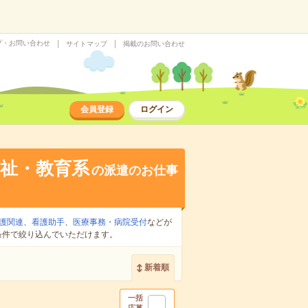
プ・お問い合わせ
サイトマップ
掲載のお問い合わせ
会員登録
ログイン
祉・教育系
の派遣のお仕事
護関連
、
看護助手
、
医療事務・病院受付
などが
条件で絞り込んでいただけます。
新着順
一括