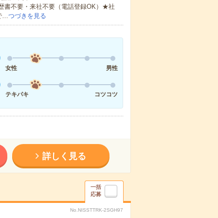
歴書不要・来社不要（電話登録OK）★社
で…
つづきを見る
女性
男性
テキパキ
コツコツ
詳しく見る
一括
応募
No.NISSTTRK-2SGH97