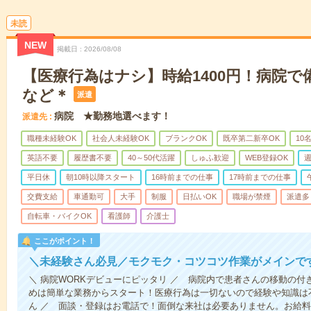
未読
NEW
掲載日
2026/08/08
【医療行為はナシ】時給1400円！病院
など＊
派遣
病院 ★勤務地選べます！
派遣先
職種未経験OK
社会人未経験OK
ブランクOK
既卒第二新卒OK
10
英語不要
履歴書不要
40～50代活躍
しゅふ歓迎
WEB登録OK
週
平日休
朝10時以降スタート
16時前までの仕事
17時前までの仕事
交費支給
車通勤可
大手
制服
日払いOK
職場が禁煙
派遣多
自転車・バイクOK
看護師
介護士
ここがポイント！
＼未経験さん必見／モクモク・コツコツ作業がメインで
＼ 病院WORKデビューにピッタリ ／ 病院内で患者さんの移動の
めは簡単な業務からスタート！医療行為は一切ないので経験や知識は
ん ／ 面談・登録はお電話で！面倒な来社は必要ありません。お給料