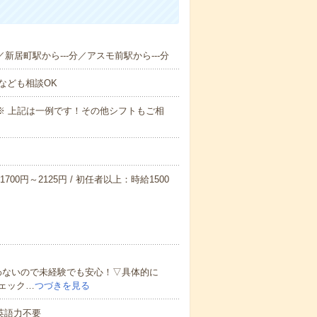
／新居町駅から---分／アスモ前駅から---分
なども相談OK
～09:00※ 上記は一例です！その他シフトもご相
700円～2125円 / 初任者以上：時給1500
わないので未経験でも安心！▽具体的に
ェック…
つづきを見る
 英語力不要