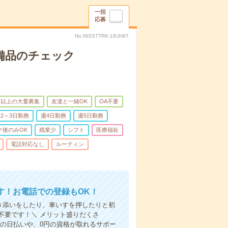
一括
応募
No.NISSTTRK-1BJH97
で備品のチェック
名以上の大量募集
友達と一緒OK
OA不要
2～3日勤務
週4日勤務
週5日勤務
午後のみOK
残業少
シフト
医療福祉
電話対応なし
ルーティン
す！お電話での登録もOK！
付き添いをしたり、車いすを押したりと初
不要です！＼ メリット盛りだくさ
の日払いや、0円の資格が取れるサポー