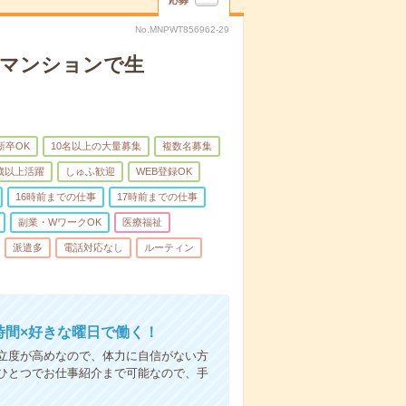
応募
No.MNPWT856962-29
者マンションで生
新卒OK
10名以上の大量募集
複数名募集
0歳以上活躍
しゅふ歓迎
WEB登録OK
16時前までの仕事
17時前までの仕事
副業・WワークOK
医療福祉
派遣多
電話対応なし
ルーティン
時間×好きな曜日で働く！
立度が高めなので、体力に自信がない方
ひとつでお仕事紹介まで可能なので、手