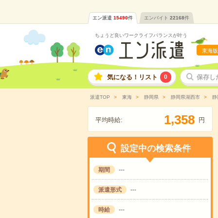
エン派遣
15490
件
エンバイト
22168
件
ちょうど良いワークライフバランスが叶う
東海版
気になる！リスト
0
保存し
派遣TOP
東海
静岡県
静岡県湖西市
静
,
1
3
5
8
平均時給:
円
設定中の検索条件
期間
---
派遣形式
---
時給
---