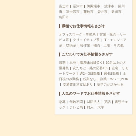
富士市
沼津市
御殿場市
焼津市
掛川
市
富士宮市
藤枝市
袋井市
磐田市
島田市
職種でお仕事情報をさがす
オフィスワーク・事務系
営業・販売・サー
ビス系
クリエイティブ系
IT・エンジニア
系
技術系
軽作業・物流・工場・その他
こだわりでお仕事情報をさがす
短期
単発
職種未経験OK
10名以上の大
量募集
友だちと一緒の応募OK
在宅・リモ
ートワーク
週2～3日勤務
週4日勤務
土
日祝のみ勤務
残業なし
副業・WワークOK
交通費別途支給あり
語学力が活かせる
人気のワードでお仕事情報をさがす
急募
年齢不問
財団法人
英語
書類チェ
ック
テレビ局
封入
大学