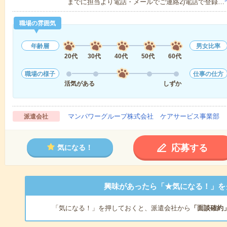
までに担当より電話・メールでご連絡2)電話で登録…
職場の雰囲気
年齢層
男女比率
20代
30代
40代
50代
60代
職場の様子
仕事の仕方
活気がある
しずか
マンパワーグループ株式会社 ケアサービス事業部 
派遣会社
応募する
気になる！
興味があったら「★気になる！」を
「気になる！」を押しておくと、派遣会社から
「面談確約