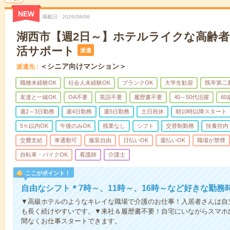
NEW
掲載日
2026/08/08
湖西市【週2日～】ホテルライクな高齢
活サポート
派遣
＜シニア向けマンション＞
派遣先
職種未経験OK
社会人未経験OK
ブランクOK
大学生歓迎
既卒第二
友達と一緒OK
OA不要
英語不要
履歴書不要
40～50代活躍
6
週2～3日勤務
週4日勤務
週5日勤務
土日祝休
朝10時以降スタート
5ｈ以内OK
午後のみOK
残業なし
シフト
交替制勤務
扶養控内
交費支給
車通勤可
服装自由
日払いOK
週払いOK
職場が禁煙
自転車・バイクOK
看護師
介護士
ここがポイント！
自由なシフト＊7時～、11時～、16時～など好きな勤務
▼高級ホテルのようなキレイな職場で介護のお仕事！入居者さんは自
も長く続けやすいです。▼来社＆履歴書不要！自宅にいながらスマホ
間なくお仕事スタートできます。