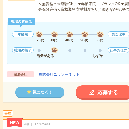
＼無資格＊未経験OK／★年齢不問・ブランクOK★履
会保険完備＼資格取得支援制度あり／働きながら0円
職場の雰囲気
年齢層
男女比率
20代
30代
40代
50代
60代
職場の様子
仕事の仕方
活気がある
しずか
株式会社ニッソーネット
派遣会社
応募する
気になる！
未読
NEW
掲載日
2026/08/07