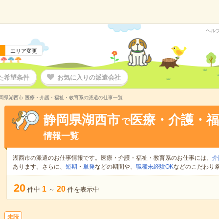
ヘル
エリア変更
た希望条件
お気に入りの派遣会社
岡県湖西市 医療・介護・福祉・教育系の派遣の仕事一覧
静岡県湖西市
医療・介護・福
で
情報一覧
湖西市の派遣のお仕事情報です。医療・介護・福祉・教育系のお仕事には、
介
あります。さらに、
短期
・
単発
などの期間や、
職種未経験OK
などのこだわり
20
1
20
件中
～
件を表示中
未読