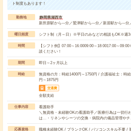
ト制度もあります！
勤務地
静岡県湖西市
新所原駅から---分／鷲津駅から---分／新居駅から---分
曜日頻度
シフト制（月～日）※平日のみなどの相談もOK※週3
時間
【シフト例】07:00～16:0009:00～18:0017:00
談ください！
期間
即日～2ヶ月以上
時給
無資格の方：時給1400円～1750円 / 介護福祉士：時給1
円～1875円
交通費
全額支給
仕事内容
看護助手
＼無資格・未経験OKの看護助手／医療行為は一切行
は…・リネンやシーツの交換・病院内の備品管理やチ
応募資格
職種未経験OK / ブランクOK / パソコンスキル不要 /