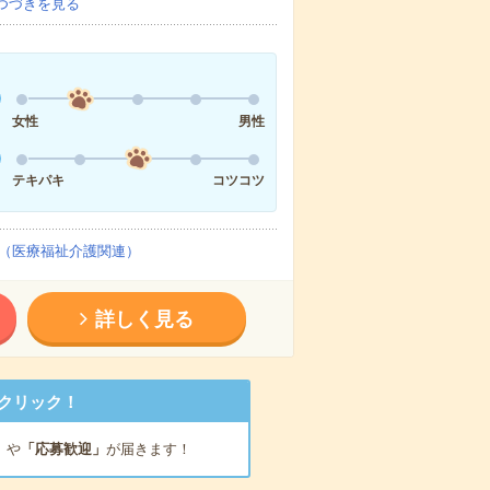
つづきを見る
女性
男性
テキパキ
コツコツ
（医療福祉介護関連）
詳しく見る
クリック！
」
や
「応募歓迎」
が届きます！