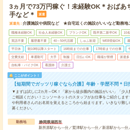
3ヵ月で73万円稼ぐ！未経験OK＊おば
手など＊
派遣
介護施設や病院など ★自宅近くの施設がいいなど勤務地
派遣先
職種未経験OK
社会人未経験OK
ブランクOK
既卒第二新卒OK
10
英語不要
履歴書不要
40～50代活躍
しゅふ歓迎
WEB登録OK
週
平日休
朝10時以降スタート
16時前までの仕事
17時前までの仕事
交費支給
車通勤可
大手
制服
日払いOK
職場が禁煙
派遣多
自転車・バイクOK
看護師
介護士
ここがポイント！
【短期間でガッツリ稼ぐなら介護】年齢・学歴不問＊日払
▼まずは試しに2カ月～OK！「家から徒歩圏内の施設がいい」「少
ご相談ください！ニッソーネットのスタッフがお仕事をご紹介します
や利用者さんのお名前を覚えるところから始まります。いきなり難し
募ください。
勤務地
静岡県湖西市
新所原駅から---分／鷲津駅から---分／新居駅から---分