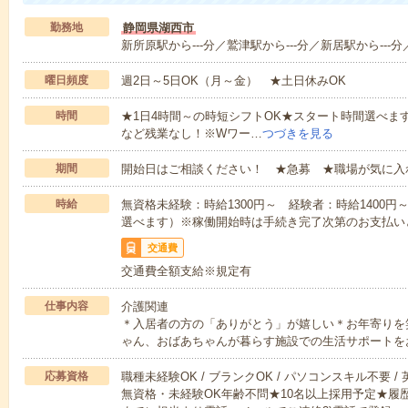
勤務地
静岡県湖西市
新所原駅から---分／鷲津駅から---分／新居駅から---分
曜日頻度
週2日～5日OK（月～金） ★土日休みOK
時間
★1日4時間～の時短シフトOK★スタート時間選べます！7:00～1
など残業なし！※Wワー…
つづきを見る
期間
開始日はご相談ください！ ★急募 ★職場が気に入
時給
無資格未経験：時給1300円～ 経験者：時給1400
選べます）※稼働開始時は手続き完了次第のお支払い
交通費
交通費全額支給※規定有
仕事内容
介護関連
＊入居者の方の「ありがとう」が嬉しい＊お年寄りを
ゃん、おばあちゃんが暮らす施設での生活サポートを
応募資格
職種未経験OK / ブランクOK / パソコンスキル不要 /
無資格・未経験OK年齢不問★10名以上採用予定★履