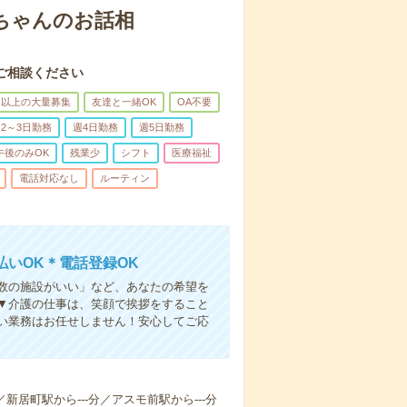
あちゃんのお話相
ご相談ください
名以上の大量募集
友達と一緒OK
OA不要
2～3日勤務
週4日勤務
週5日勤務
午後のみOK
残業少
シフト
医療福祉
電話対応なし
ルーティン
いOK＊電話登録OK
人数の施設がいい」など、あなたの希望を
▼介護の仕事は、笑顔で挨拶をすること
い業務はお任せしません！安心してご応
／新居町駅から---分／アスモ前駅から---分