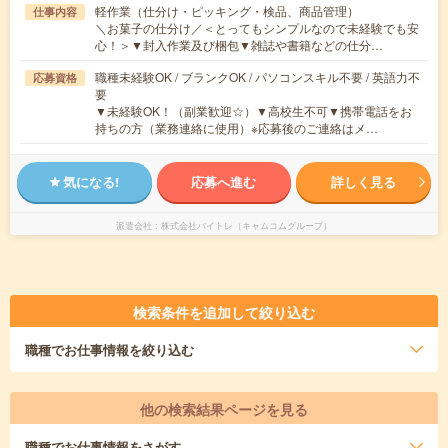
軽作業（仕分け・ピッキング・検品、商品管理）
仕事内容
＼お菓子の仕分け／＜とってもシンプルなので未経験でも安
心！＞▼封入作業及び梱包▼雑誌や書籍などの仕分…
職種未経験OK / ブランクOK / パソコンスキル不要 / 英語力不
応募資格
要
▼未経験OK！（副業歓迎☆）▼高校生不可▼携帯電話をお
持ちの方（業務連絡に使用）※応募後のご連絡はメ…
気になる!
応募へ進む
詳しく見る
派遣会社
株式会社バイトレ（キャムコムグループ）
検索条件を追加して絞り込む
職種
でお仕事情報を絞り込む
他の検索結果ページを見る
職種
でお仕事情報をさがす