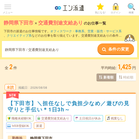
メニュー
気になる!
ログイン
検索
静岡県下田市
×
交通費別途支給あり
のお仕事一覧
下田市の派遣のお仕事情報です。
オフィスワーク・事務系
、
営業・販売・サービス系
、
クリエイティブ系
などのお仕事を取り揃えています。交通費別途支給ありの条件の
他に、
職種未経験OK
、
友だちと一緒の応募OK
、
10名以上の大量募集
などのこだわり
条件も取り揃えています。
条件の変更
静岡県下田市 / 交通費別途支給あり
2
1,425
全
件
平均時給:
円
時給順
新着順
未読
掲載日
2026/08/08
NEW
【下田市】＼担任なしで負担少なめ／遊びの見
守りと手伝い＊1日3h～
職種未経験OK
交通費別途支給あり
土日祝日が休み
残業なし
WEB登録OK
派遣
静岡県下田市
勤務地