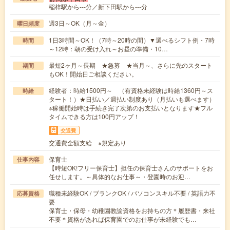
稲梓駅から---分／新下田駅から---分
週3日～OK（月～金）
曜日頻度
1日3時間～OK！（7時～20時の間）▼選べるシフト例・7時
時間
～12時：朝の受け入れ～お昼の準備・10…
最短2ヶ月～長期 ★急募 ★当月～、さらに先のスタート
期間
もOK！開始日ご相談ください。
経験者：時給1500円～ （有資格未経験は時給1360円～ス
時給
タート！）★日払い／週払い制度あり（月払いも選べます）
※稼働開始時は手続き完了次第のお支払いとなります★フル
タイムできる方は100円アップ！
交通費
交通費全額支給 ※規定あり
保育士
仕事内容
【時短OK!フリー保育士】担任の保育士さんのサポートをお
任せします。～具体的なお仕事～・登園時のお迎…
職種未経験OK / ブランクOK / パソコンスキル不要 / 英語力不
応募資格
要
保育士・保母・幼稚園教諭資格をお持ちの方＊履歴書・来社
不要＊資格があれば保育園でのお仕事が未経験でも…