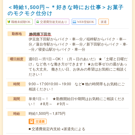
＜時給1,500円～＊好きな時にお仕事＞お菓子
のモクモク仕分け
職種未経験OK
交通費別途支給あり
WEB登録OK
派遣
静岡県下田市
勤務地
伊豆急下田駅からバイク・車---分／稲梓駅からバイク・車---
分／蓮台寺駅からバイク・車---分／新下田駅からバイク・車-
--分／寝姿山駅からバイク・車---分
週0日～/月1日～OK！ （月～日のあいだ） ★「土曜と日曜だ
曜日頻度
け」など色々な働き方ができます！ ★お仕事ゼロの週があっ
ても大丈夫。 働きたい日、お休みの希望はお気軽にご相談く
ださい！
9:00～17:0010:00～19:00 など■ 他の時間帯もお気軽にご
時間
相談ください！
単発1日～！ ★勤務開始日や期間はお気軽にご相談くださ
期間
い！ ＃8月～ ＃9月～
時給1,500円～1,875円
時給
交通費
■ 交通費規定内支給 ※派遣先による