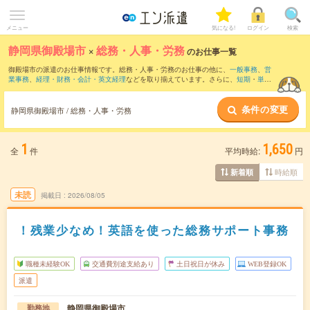
メニュー
気になる!
ログイン
検索
静岡県御殿場市
×
総務・人事・労務
のお仕事一覧
御殿場市の派遣のお仕事情報です。総務・人事・労務のお仕事の他に、
一般事務
、
営
業事務
、
経理・財務・会計・英文経理
などを取り揃えています。さらに、
短期
・
単発
などの期間や、
職種未経験OK
などのこだわり条件で絞り込んでいただけます。職種辞
典：
人事のお仕事とは？とは？
総務のお仕事とは？とは？
条件の変更
静岡県御殿場市 / 総務・人事・労務
1
1,650
全
件
平均時給:
円
時給順
新着順
未読
掲載日
2026/08/05
！残業少なめ！英語を使った総務サポート事務
職種未経験OK
交通費別途支給あり
土日祝日が休み
WEB登録OK
派遣
静岡県御殿場市
勤務地