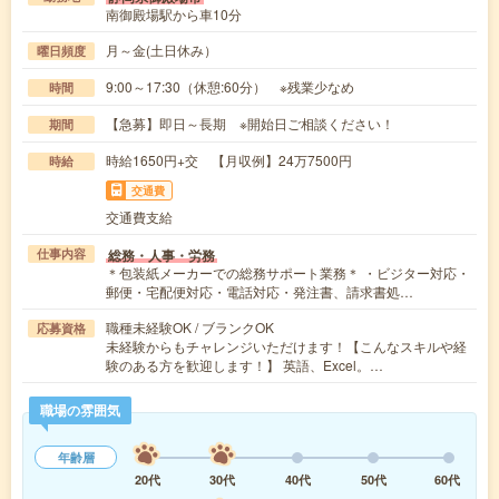
南御殿場駅から車10分
月～金(土日休み）
曜日頻度
9:00～17:30（休憩:60分） ※残業少なめ
時間
【急募】即日～長期 ※開始日ご相談ください！
期間
時給1650円+交 【月収例】24万7500円
時給
交通費
交通費支給
総務・人事・労務
仕事内容
＊包装紙メーカーでの総務サポート業務＊ ・ビジター対応・
郵便・宅配便対応・電話対応・発注書、請求書処…
職種未経験OK / ブランクOK
応募資格
未経験からもチャレンジいただけます！【こんなスキルや経
験のある方を歓迎します！】 英語、Excel。…
職場の雰囲気
年齢層
20代
30代
40代
50代
60代