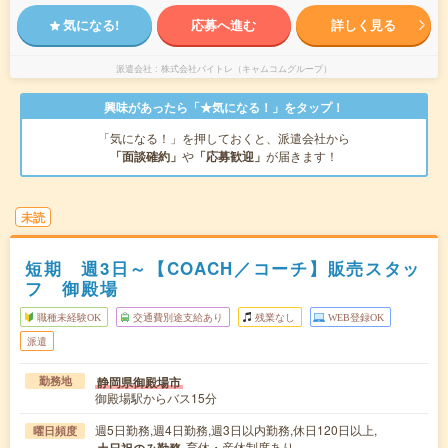
気になる!
応募へ進む
詳しく見る
派遣会社
株式会社バイトレ（キャムコムグループ）
興味があったら「★気になる！」をタップ！
「気になる！」を押しておくと、派遣会社から
「面談確約」
や
「応募歓迎」
が届きます！
未読
短期 週3日～【COACH／コーチ】販売スタッ
フ 御殿場
職種未経験OK
交通費別途支給あり
残業なし
WEB登録OK
派遣
静岡県御殿場市
勤務地
御殿場駅からバス15分
週5日勤務,週4日勤務,週3日以内勤務,休日120日以上,
曜日頻度
,育休・産休制度あり