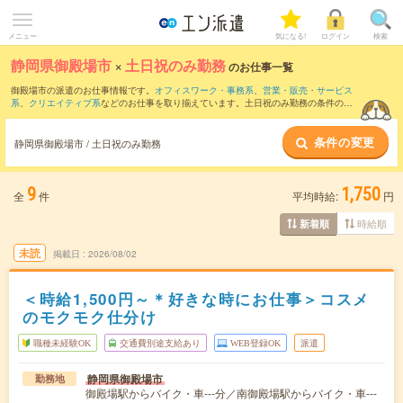
メニュー
気になる!
ログイン
検索
静岡県御殿場市
×
土日祝のみ勤務
のお仕事一覧
御殿場市の派遣のお仕事情報です。
オフィスワーク・事務系
、
営業・販売・サービス
系
、
クリエイティブ系
などのお仕事を取り揃えています。土日祝のみ勤務の条件の他
に、
交通費別途支給あり
、
職種未経験OK
、
友だちと一緒の応募OK
などのこだわり条
件も取り揃えています。
条件の変更
静岡県御殿場市 / 土日祝のみ勤務
9
1,750
全
件
平均時給:
円
時給順
新着順
未読
掲載日
2026/08/02
＜時給1,500円～＊好きな時にお仕事＞コスメ
のモクモク仕分け
職種未経験OK
交通費別途支給あり
WEB登録OK
派遣
静岡県御殿場市
勤務地
御殿場駅からバイク・車---分／南御殿場駅からバイク・車---