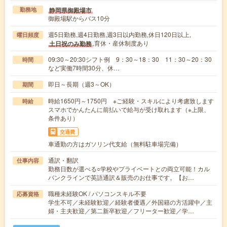
静岡県御殿場市
勤務地
御殿場駅からバス10分
週5日勤務,週4日勤務,週3日以内勤務,休日120日以上,
曜日頻度
,育休・産休制度あり
土日祝のみ勤務
09:30～20:30シフト例 9：30～18：30 11：30～20：30
時間
など実働7時間30分、休…
即日～長期（週3～OK）
期間
時給1650円～1750円 ※ご経験・スキルにより考慮致します
時給
スマホでかんたんに前払いで給与が受け取れます（※上限、
条件あり）
交通費
車通勤の方はガソリン代支給（無料駐車場完備）
通訳・翻訳
仕事内容
勤務日数が選べる○学校やプライベートとの両立可能！カル
バンクラインで英語通訳＆販売のお仕事です。【お…
職種未経験OK / パソコンスキル不要
応募資格
学生不可／未経験歓迎／経験者優遇／外国籍の方活躍中／主
婦・主夫歓迎／第二新卒歓迎／フリーター歓迎／学…