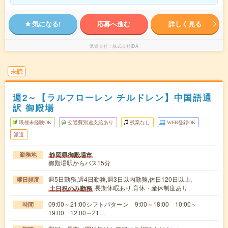
気になる!
応募へ進む
詳しく見る
派遣会社
株式会社iDA
未読
週2～【ラルフローレン チルドレン】中国語通
訳 御殿場
職種未経験OK
交通費別途支給あり
残業なし
WEB登録OK
派遣
静岡県御殿場市
勤務地
御殿場駅からバス15分
週5日勤務,週4日勤務,週3日以内勤務,休日120日以上,
曜日頻度
,長期休暇あり,育休・産休制度あり
土日祝のみ勤務
09:00～21:00シフトパターン 9:00～18:00 10:00～
時間
19:00 12:00～21…