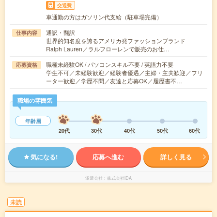
交通費
車通勤の方はガソリン代支給（駐車場完備）
通訳・翻訳
仕事内容
世界的知名度を誇るアメリカ発ファッションブランド
Ralph Lauren／ラルフローレンで販売のお仕…
職種未経験OK / パソコンスキル不要 / 英語力不要
応募資格
学生不可／未経験歓迎／経験者優遇／主婦・主夫歓迎／フリ
ーター歓迎／学歴不問／友達と応募OK／履歴書不…
職場の雰囲気
年齢層
20代
30代
40代
50代
60代
気になる!
応募へ進む
詳しく見る
派遣会社
株式会社iDA
未読