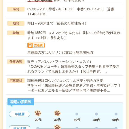
土日祝のみ勤務
09:30～20:30早番9:40~18:30 中番10:40~19:30 遅番
時間
11:40~20:3…
即日～9月末まで（延長の可能性あり）
期間
時給1850円 ※スマホでかんたんに前払いで給与が受け取れ
時給
ます（※上限、条件あり）
交通費
車通勤の方はガソリン代支給（駐車場完備）
販売（アパレル・ファッション・コスメ）
仕事内容
「COACH／コーチ」短期販売スタッフ募集＊世界中で愛さ
れるブランドで活躍しませんか？【お仕事内容】…
職種未経験OK / パソコンスキル不要 / 英語力不要
応募資格
学生不可／未経験歓迎／経験者優遇／主婦・主夫歓迎／フリ
ーター歓迎／エルダー応援／学歴不問／履歴書不要…
職場の雰囲気
年齢層
20代
30代
40代
50代
60代
男女比率