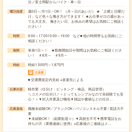
分／富士岡駅からバイク・車---分
週0日～/月1日～OK！ （月～日のあいだ） ★「土曜と日曜だ
曜日頻度
け」など色々な働き方ができます！ ★お仕事ゼロの週があっ
ても大丈夫。 働きたい日、お休みの希望はお気軽にご相談く
ださい！
9:00～17:0010:00～19:00 など■ 他の時間帯もお気軽にご
時間
相談ください！
単発1日～！ ★勤務開始日や期間はお気軽にご相談くださ
期間
い！ ＃8月～ ＃9月～
時給1,500円～1,875円
時給
交通費
■ 交通費規定内支給 ※派遣先による
軽作業（仕分け・ピッキング・検品、商品管理）
仕事内容
＼コスメの仕分け／＜とってもシンプルなので未経験でも安
心！＞▼封入作業及び梱包▼雑誌や書籍などの仕分…
職種未経験OK / ブランクOK / パソコンスキル不要 / 英語力不
応募資格
要
▼未経験OK！（副業歓迎☆）▼高校生不可▼携帯電話をお
持ちの方（業務連絡に使用）※応募後のご連絡はメ…