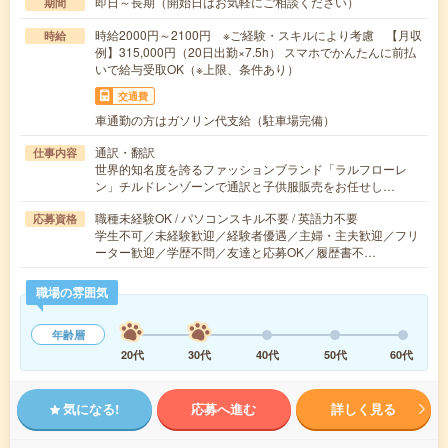
即日～長期（開始日はお気軽にご相談ください）
期間
時給2000円～2100円 ※ご経験・スキルにより考慮 【月収
時給
例】315,000円（20日出勤×7.5h） スマホでかんたんに前払
いで給与受取OK（※上限、条件あり）
交通費
車通勤の方はガソリン代支給（駐車場完備）
通訳・翻訳
仕事内容
世界的知名度を誇るファッションブランド「ラルフローレ
ン」チルドレンゾーンで通訳と子供服販売をお任せし…
職種未経験OK / パソコンスキル不要 / 英語力不要
応募資格
学生不可／未経験歓迎／経験者優遇／主婦・主夫歓迎／フリ
ーター歓迎／学歴不問／友達と応募OK／履歴書不…
職場の雰囲気
年齢層
20代
30代
40代
50代
60代
気になる!
応募へ進む
詳しく見る