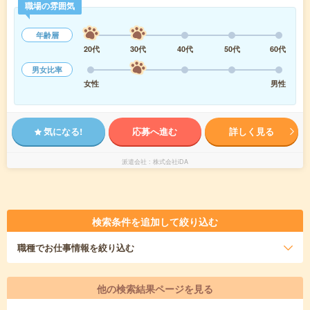
職場の雰囲気
年齢層
20代
30代
40代
50代
60代
男女比率
女性
男性
気になる!
応募へ進む
詳しく見る
派遣会社
株式会社iDA
検索条件を追加して絞り込む
職種
でお仕事情報を絞り込む
他の検索結果ページを見る