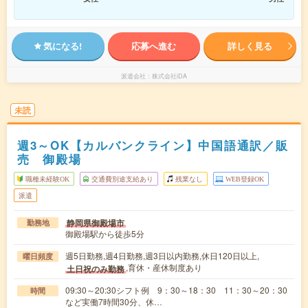
気になる!
応募へ進む
詳しく見る
派遣会社
株式会社iDA
未読
週3～OK【カルバンクライン】中国語通訳／販
売 御殿場
職種未経験OK
交通費別途支給あり
残業なし
WEB登録OK
派遣
静岡県御殿場市
勤務地
御殿場駅から徒歩5分
週5日勤務,週4日勤務,週3日以内勤務,休日120日以上,
曜日頻度
,育休・産休制度あり
土日祝のみ勤務
09:30～20:30シフト例 9：30～18：30 11：30～20：30
時間
など実働7時間30分、休…