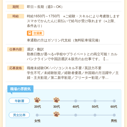
即日～長期（週3～OK）
期間
時給1650円～1750円 ※ご経験・スキルにより考慮致します
時給
スマホでかんたんに前払いで給与が受け取れます（※上限、
条件あり）
交通費
車通勤の方はガソリン代支給（無料駐車場完備）
通訳・翻訳
仕事内容
勤務日数が選べる○学校やプライベートとの両立可能！カル
バンクラインで中国語通訳＆販売のお仕事です。【…
職種未経験OK / パソコンスキル不要 / 英語力不要
応募資格
学生不可／未経験歓迎／経験者優遇／外国籍の方活躍中／主
婦・主夫歓迎／第二新卒歓迎／フリーター歓迎／学…
職場の雰囲気
年齢層
20代
30代
40代
50代
60代
男女比率
女性
男性