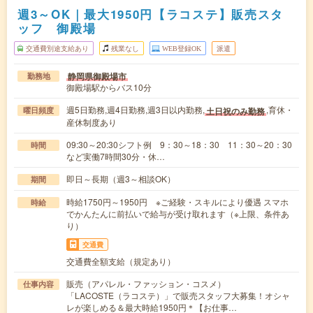
週3～OK｜最大1950円【ラコステ】販売スタ
ッフ 御殿場
交通費別途支給あり
残業なし
WEB登録OK
派遣
静岡県御殿場市
勤務地
御殿場駅からバス10分
週5日勤務,週4日勤務,週3日以内勤務,
,育休・
土日祝のみ勤務
曜日頻度
産休制度あり
09:30～20:30シフト例 9：30～18：30 11：30～20：30
時間
など実働7時間30分・休…
即日～長期（週3～相談OK）
期間
時給1750円～1950円 ※ご経験・スキルにより優遇 スマホ
時給
でかんたんに前払いで給与が受け取れます（※上限、条件あ
り）
交通費
交通費全額支給（規定あり）
販売（アパレル・ファッション・コスメ）
仕事内容
「LACOSTE（ラコステ）」で販売スタッフ大募集！オシャ
レが楽しめる＆最大時給1950円＊【お仕事…