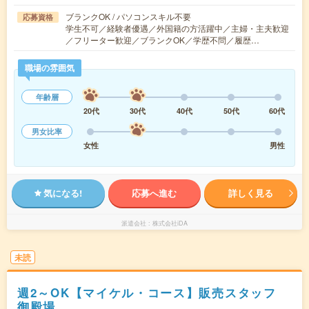
ブランクOK / パソコンスキル不要
応募資格
学生不可／経験者優遇／外国籍の方活躍中／主婦・主夫歓迎
／フリーター歓迎／ブランクOK／学歴不問／履歴…
職場の雰囲気
年齢層
20代
30代
40代
50代
60代
男女比率
女性
男性
気になる!
応募へ進む
詳しく見る
派遣会社
株式会社iDA
未読
週2～OK【マイケル・コース】販売スタッフ
御殿場