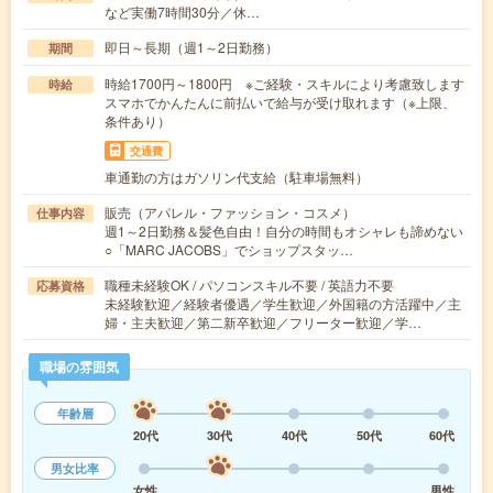
など実働7時間30分／休…
即日～長期（週1～2日勤務）
期間
時給1700円～1800円 ※ご経験・スキルにより考慮致します
時給
スマホでかんたんに前払いで給与が受け取れます（※上限、
条件あり）
交通費
車通勤の方はガソリン代支給（駐車場無料）
販売（アパレル・ファッション・コスメ）
仕事内容
週1～2日勤務＆髪色自由！自分の時間もオシャレも諦めない
○「MARC JACOBS」でショップスタッ…
職種未経験OK / パソコンスキル不要 / 英語力不要
応募資格
未経験歓迎／経験者優遇／学生歓迎／外国籍の方活躍中／主
婦・主夫歓迎／第二新卒歓迎／フリーター歓迎／学…
職場の雰囲気
年齢層
20代
30代
40代
50代
60代
男女比率
女性
男性