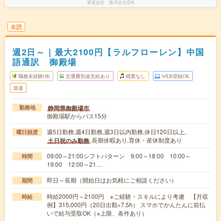
派遣会社
株式会社iDA
未読
週2日～｜最大2100円【ラルフローレン】中国
語通訳 御殿場
職種未経験OK
交通費別途支給あり
残業なし
WEB登録OK
派遣
静岡県御殿場市
勤務地
御殿場駅からバス15分
週5日勤務,週4日勤務,週3日以内勤務,休日120日以上,
曜日頻度
,長期休暇あり,育休・産休制度あり
土日祝のみ勤務
09:00～21:00シフトパターン 9:00～18:00 10:00～
時間
19:00 12:00～21…
即日～長期（開始日はお気軽にご相談ください）
期間
時給2000円～2100円 ※ご経験・スキルにより考慮 【月収
時給
例】315,000円（20日出勤×7.5h） スマホでかんたんに前払
いで給与受取OK（※上限、条件あり）