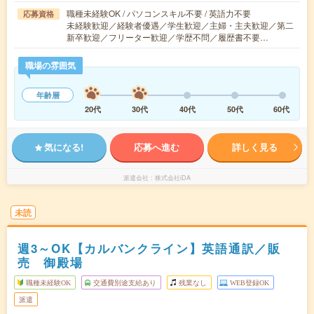
職種未経験OK / パソコンスキル不要 / 英語力不要
応募資格
未経験歓迎／経験者優遇／学生歓迎／主婦・主夫歓迎／第二
新卒歓迎／フリーター歓迎／学歴不問／履歴書不要…
職場の雰囲気
年齢層
20代
30代
40代
50代
60代
気になる!
応募へ進む
詳しく見る
派遣会社
株式会社iDA
未読
週3～OK【カルバンクライン】英語通訳／販
売 御殿場
職種未経験OK
交通費別途支給あり
残業なし
WEB登録OK
派遣