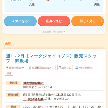
女性
男性
気になる!
応募へ進む
詳しく見る
派遣会社
株式会社iDA
未読
週1～2日【マークジェイコブス】販売スタッ
フ 御殿場
職種未経験OK
交通費別途支給あり
残業なし
WEB登録OK
派遣
静岡県御殿場市
勤務地
御殿場駅からバス15分
週3日以内勤務,週1日からOK,休日120日以上,
曜日頻度
,育休・産休制度あり
土日祝のみ勤務
09:30～20:30シフト例：9：30～18：30、11：30～20：30
時間