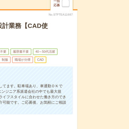
一括
応募
No.STFTEA11687
設計業務【CAD使
不要
履歴書不要
40～50代活躍
制服
職場が分煙
CAD
してます。駐車場あり、車通勤ＯＫで
がエンジニア系派遣会社の中でも最大規
ライフスタイルに合わせた働き方のでき
介可能です。ご応募後、お気軽にご相談