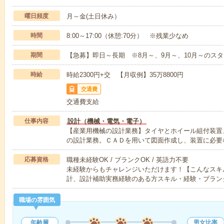
曜日頻度
月～金(土日休み）
時間
8:00～17:00（休憩:70分） ※残業少なめ
期間
【急募】即日～長期 ※8月～、9月～、10月～のス
時給
時給2300円+交 【月収例】35万8800円
交通費
交通費支給
仕事内容
設計（機械・電気・電子）
【産業用機械の設計業務】タイヤとホイール組付装置
の設計業務。ＣＡＤを用いて図面作成し、装置に必要
応募資格
職種未経験OK / ブランクOK / 英語力不要
未経験からもチャレンジいただけます！【こんなスキ
計、設計補助実務経験のある方スキル・経験・ブラン
職場の雰囲気
年齢層
男女比率