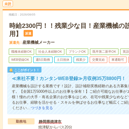
未読
掲載日
2026/08/05
時給2300円！！残業少な目！産業機械の
用】
派遣
産業機械メーカー
派遣先
職種未経験OK
社会人未経験OK
ブランクOK
既卒第二新卒OK
英語
WEB登録OK
週5日勤務
土日祝休
残業少
交費支給
車通勤可
ここがポイント！
≪来社不要！カンタンWEB登録≫月収例35万8800円！
産業機械を設計する業務です！設計、設計補助実務経験のある方募集
す。【全国1万5000件以上のお仕事を保有！】ご紹介可能なお仕事
模！憧れの大手・有名企業のお仕事をはじめ、在宅や残業少なめなど
るお仕事、経験を活かせる・スキルを伸ばせるお仕事など幅広くご紹
ください…
つづきを見る
勤務地
静岡県焼津市
焼津駅からバス20分