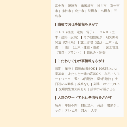
富士市
沼津市
御殿場市
掛川市
富士宮
市
藤枝市
袋井市
磐田市
島田市
三
島市
職種でお仕事情報をさがす
ＣＡＤ（機械・電気・電子）
ＣＡＤ（土
木・建築・設備）
その他技術系
研究開発
関連（技術系）
施工管理（建設・土木・設
備）
設計（土木・建築・設備）
施工管理
（電気・プラント）
組込み・制御
こだわりでお仕事情報をさがす
短期
単発
職種未経験OK
10名以上の大
量募集
友だちと一緒の応募OK
在宅・リモ
ートワーク
週2～3日勤務
週4日勤務
土
日祝のみ勤務
残業なし
副業・WワークOK
交通費別途支給あり
語学力が活かせる
人気のワードでお仕事情報をさがす
急募
年齢不問
財団法人
英語
書類チェ
ック
テレビ局
封入
大学