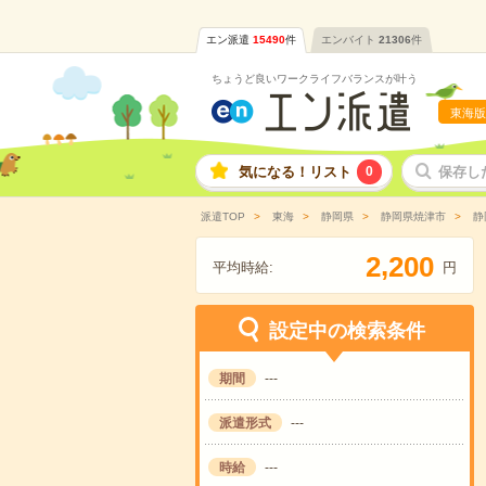
エン派遣
15490
件
エンバイト
21306
件
ちょうど良いワークライフバランスが叶う
東海版
気になる！リスト
0
保存し
派遣TOP
東海
静岡県
静岡県焼津市
静
,
2
2
0
0
平均時給:
円
設定中の検索条件
期間
---
派遣形式
---
時給
---