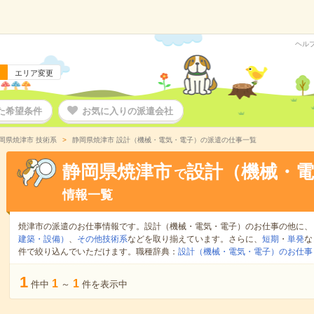
ヘル
エリア変更
た希望条件
お気に入りの派遣会社
岡県焼津市 技術系
静岡県焼津市 設計（機械・電気・電子）の派遣の仕事一覧
静岡県焼津市
設計（機械・電
で
情報一覧
焼津市の派遣のお仕事情報です。設計（機械・電気・電子）のお仕事の他に、
建築・設備）
、
その他技術系
などを取り揃えています。さらに、
短期
・
単発
な
件で絞り込んでいただけます。職種辞典：
設計（機械・電気・電子）のお仕事
1
1
1
件中
～
件を表示中