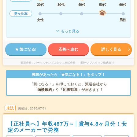
20代
30代
40代
50代
60代
男女比率
女性
男性
もっと見る
気になる!
応募へ進む
詳しく見る
派遣会社
パーソルテンプスタッフ株式会社 （旧テンプスタッフ株式会社）
興味があったら「★気になる！」をタップ！
「気になる！」を押しておくと、派遣会社から
「面談確約」
や
「応募歓迎」
が届きます！
未読
掲載日
2026/07/31
【正社員へ】年収487万～│賞与4.8ヶ月分！安
定のメーカーで労務