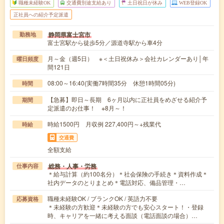
職種未経験OK
交通費別途支給あり
土日祝日が休み
WEB登録OK
正社員への紹介予定派遣
静岡県富士宮市
勤務地
富士宮駅から徒歩5分／源道寺駅から車4分
月～金（週5日） ※＜土日祝休み＞会社カレンダーあり│年
曜日頻度
間121日
08:00～16:40(実働7時間35分 休憩1時間05分)
時間
【急募】即日～長期 6ヶ月以内に正社員をめざせる紹介予
期間
定派遣のお仕事！ ※8月～！
時給1500円 月収例 227,400円～+残業代
時給
交通費
全額支給
総務・人事・労務
仕事内容
＊給与計算（約100名分）＊社会保険の手続き＊資料作成＊
社内データのとりまとめ＊電話対応、備品管理・…
職種未経験OK / ブランクOK / 英語力不要
応募資格
＊未経験の方歓迎＊未経験の方でも安心スタート！・登録
時、キャリアを一緒に考える面談（電話面談の場合）…