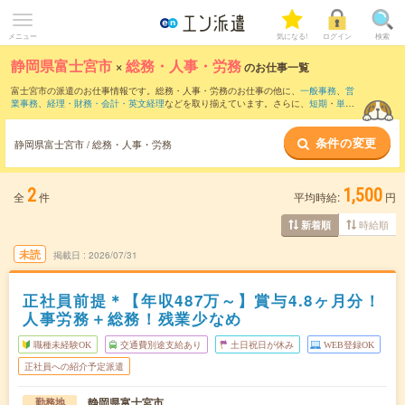
メニュー
気になる!
ログイン
検索
静岡県富士宮市
×
総務・人事・労務
のお仕事一覧
富士宮市の派遣のお仕事情報です。総務・人事・労務のお仕事の他に、
一般事務
、
営
業事務
、
経理・財務・会計・英文経理
などを取り揃えています。さらに、
短期
・
単発
などの期間や、
職種未経験OK
などのこだわり条件で絞り込んでいただけます。職種辞
典：
人事のお仕事とは？とは？
総務のお仕事とは？とは？
条件の変更
静岡県富士宮市 / 総務・人事・労務
2
1,500
全
件
平均時給:
円
時給順
新着順
未読
掲載日
2026/07/31
正社員前提＊【年収487万～】賞与4.8ヶ月分！
人事労務＋総務！残業少なめ
職種未経験OK
交通費別途支給あり
土日祝日が休み
WEB登録OK
正社員への紹介予定派遣
静岡県富士宮市
勤務地