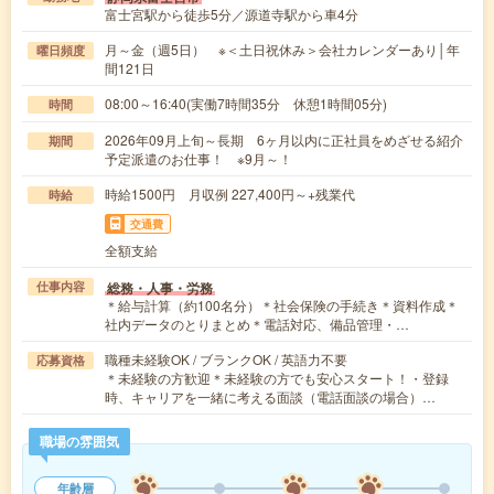
富士宮駅から徒歩5分／源道寺駅から車4分
月～金（週5日） ※＜土日祝休み＞会社カレンダーあり│年
曜日頻度
間121日
08:00～16:40(実働7時間35分 休憩1時間05分)
時間
2026年09月上旬～長期 6ヶ月以内に正社員をめざせる紹介
期間
予定派遣のお仕事！ ※9月～！
時給1500円 月収例 227,400円～+残業代
時給
交通費
全額支給
総務・人事・労務
仕事内容
＊給与計算（約100名分）＊社会保険の手続き＊資料作成＊
社内データのとりまとめ＊電話対応、備品管理・…
職種未経験OK / ブランクOK / 英語力不要
応募資格
＊未経験の方歓迎＊未経験の方でも安心スタート！・登録
時、キャリアを一緒に考える面談（電話面談の場合）…
職場の雰囲気
年齢層