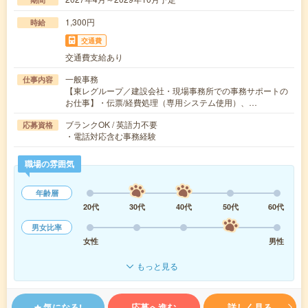
1,300円
時給
交通費
交通費支給あり
一般事務
仕事内容
【東レグループ／建設会社・現場事務所での事務サポートの
お仕事】・伝票/経費処理（専用システム使用）、…
ブランクOK / 英語力不要
応募資格
・電話対応含む事務経験
職場の雰囲気
年齢層
20代
30代
40代
50代
60代
男女比率
女性
男性
もっと見る
気になる!
応募へ進む
詳しく見る