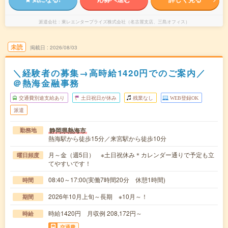
派遣会社
東レエンタープライズ株式会社（名古屋支店、三島オフィス）
未読
掲載日
2026/08/03
＼経験者の募集→高時給1420円でのご案内／
＠熱海金融事務
交通費別途支給あり
土日祝日が休み
残業なし
WEB登録OK
派遣
静岡県熱海市
勤務地
熱海駅から徒歩15分／来宮駅から徒歩10分
月～金（週5日） ※土日祝休み＊カレンダー通りで予定も立
曜日頻度
てやすいです！
08:40～17:00(実働7時間20分 休憩1時間)
時間
2026年10月上旬～長期 ※10月～！
期間
時給1420円 月収例 208,172円～
時給
交通費