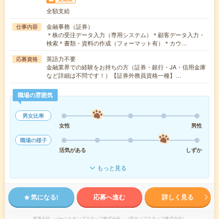
全額支給
金融事務（証券）
仕事内容
＊株の受注データ入力（専用システム）＊顧客データ入力・
検索＊書類・資料の作成（フォーマット有）＊カウ…
英語力不要
応募資格
金融業界での経験をお持ちの方（証券・銀行・JA・信用金庫
など詳細は不問です！）【証券外務員資格一種】…
職場の雰囲気
男女比率
女性
男性
職場の様子
活気がある
しずか
もっと見る
気になる!
応募へ進む
詳しく見る
派遣会社
パーソルテンプスタッフ株式会社 （旧テンプスタッフ株式会社）