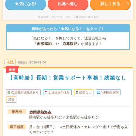
気になる!
応募へ進む
詳しく見る
派遣会社
マンパワーグループ株式会社 浜松支店
興味があったら「★気になる！」をタップ！
「気になる！」を押しておくと、派遣会社から
「面談確約」
や
「応募歓迎」
が届きます！
未読
掲載日
2026/08/04
NEW
【高時給】長期！営業サポート事務！残業なし
交通費別途支給あり
土日祝日が休み
残業なし
WEB登録OK
派遣
静岡県熱海市
勤務地
熱海駅から徒歩15分／来宮駅から徒歩10分
月～金（週5日） ※土日祝休み＊カレンダー通りで予定も立
曜日頻度
てやすいです！