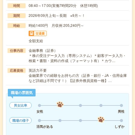
08:40～17:00(実働7時間20分 休憩1時間)
時間
2026年09月上旬～長期 ※9月～！
期間
時給1400円 月収例 205,240円～
時給
交通費
全額支給
金融事務（証券）
仕事内容
＊株の受注データ入力（専用システム）＊顧客データ入力・
検索＊書類・資料の作成（フォーマット有）＊カウ…
英語力不要
応募資格
金融業界での経験をお持ちの方（証券・銀行・JA・信用金庫
など詳細は不問です！）【証券外務員資格一種】…
職場の雰囲気
男女比率
女性
男性
職場の様子
活気がある
しずか