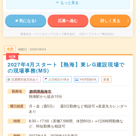
もっと見る
気になる!
応募へ進む
詳しく見る
派遣会社
パーソルテンプスタッフ株式会社 （旧テンプスタッフ株式会社）
未読
掲載日
2026/08/04
NEW
2027年4月スタート【熱海】東レG建設現場で
の現場事務(MS)
交通費別途支給あり
土日祝日が休み
WEB登録OK
派遣
静岡県熱海市
勤務地
熱海駅から徒歩10分
月～金（週5日） 週3日勤務など相談可 ※派遣先カレンダー
曜日頻度
あり
8:30～17:00（実働7.5時間、休憩60分）※1日6時間勤務な
時間
ど、時短勤務も相談可
2027年4月～2029年10月予定
期間