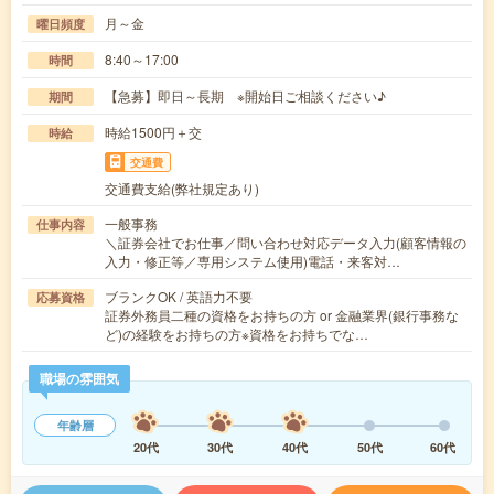
月～金
曜日頻度
8:40～17:00
時間
【急募】即日～長期 ※開始日ご相談ください♪
期間
時給1500円＋交
時給
交通費
交通費支給(弊社規定あり)
一般事務
仕事内容
＼証券会社でお仕事／問い合わせ対応データ入力(顧客情報の
入力・修正等／専用システム使用)電話・来客対…
ブランクOK / 英語力不要
応募資格
証券外務員二種の資格をお持ちの方 or 金融業界(銀行事務な
ど)の経験をお持ちの方※資格をお持ちでな…
職場の雰囲気
年齢層
20代
30代
40代
50代
60代