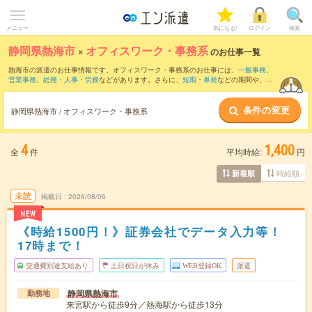
メニュー
気になる!
ログイン
検索
静岡県熱海市
×
オフィスワーク・事務系
のお仕事一覧
熱海市の派遣のお仕事情報です。オフィスワーク・事務系のお仕事には、
一般事務
、
営業事務
、
総務・人事・労務
などがあります。さらに、
短期
・
単発
などの期間や、
職
種未経験OK
などのこだわり条件で絞り込んでいただけます。
条件の変更
静岡県熱海市 / オフィスワーク・事務系
4
1,400
全
件
平均時給:
円
時給順
新着順
未読
掲載日
2026/08/06
NEW
《時給1500円！》証券会社でデータ入力等！
17時まで！
交通費別途支給あり
土日祝日が休み
WEB登録OK
派遣
静岡県熱海市
勤務地
来宮駅から徒歩9分／熱海駅から徒歩13分