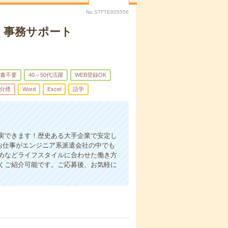
No.STFTE805556
・事務サポート
書不要
40～50代活躍
WEB登録OK
分煙
Word
Excel
語学
実できます！歴史ある大手企業で安定し
なお仕事がエンジニア系派遣会社の中でも
めなどライフスタイルに合わせた働き方
くご紹介可能です。ご応募後、お気軽に