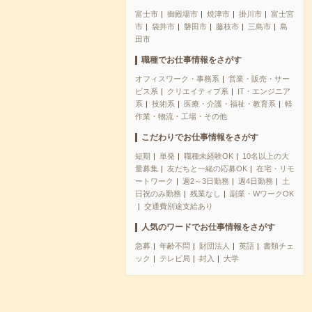
富士市
御殿場市
焼津市
掛川市
富士宮
市
袋井市
磐田市
藤枝市
三島市
島
田市
職種でお仕事情報をさがす
オフィスワーク・事務系
営業・販売・サー
ビス系
クリエイティブ系
IT・エンジニア
系
技術系
医療・介護・福祉・教育系
軽
作業・物流・工場・その他
こだわりでお仕事情報をさがす
短期
単発
職種未経験OK
10名以上の大
量募集
友だちと一緒の応募OK
在宅・リモ
ートワーク
週2～3日勤務
週4日勤務
土
日祝のみ勤務
残業なし
副業・WワークOK
交通費別途支給あり
人気のワードでお仕事情報をさがす
急募
年齢不問
財団法人
英語
書類チェ
ック
テレビ局
封入
大学