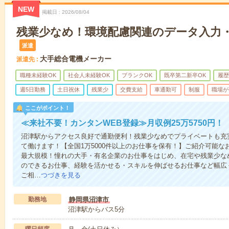
NEW
掲載日
2026/08/04
残業少なめ！環境配慮関連のデータ入力
派遣
大手総合電機メーカー
派遣先
職種未経験OK
社会人未経験OK
ブランクOK
既卒第二新卒OK
履歴
週5日勤務
土日祝休
残業少
交費支給
車通勤可
制服
職場が
ここがポイント！
≪来社不要！カンタンWEB登録≫月収例25万5750円！
沼津駅からアクセス良好で通勤便利！残業少なめでプライベートも充
て働けます！【全国1万5000件以上のお仕事を保有！】ご紹介可能
最大規模！憧れの大手・有名企業のお仕事をはじめ、在宅や残業少な
のできるお仕事、経験を活かせる・スキルを伸ばせるお仕事など幅広
ご相…
つづきを見る
勤務地
静岡県沼津市
沼津駅からバス5分