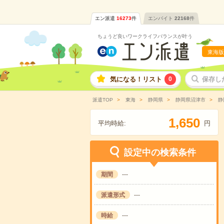
エン派遣
16273
件
エンバイト
22168
件
ちょうど良いワークライフバランスが叶う
東海版
気になる！リスト
0
保存し
派遣TOP
東海
静岡県
静岡県沼津市
静
,
1
6
5
0
平均時給:
円
設定中の検索条件
期間
---
派遣形式
---
時給
---