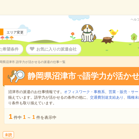
ヘル
エリア変更
た希望条件
お気に入りの派遣会社
岡県沼津市 語学力が活かせるの派遣の仕事一覧
静岡県沼津市
語学力が活か
で
沼津市の派遣のお仕事情報です。
オフィスワーク・事務系
、
営業・販売・サー
揃えています。語学力が活かせるの条件の他に、
交通費別途支給あり
、
職種未
り条件も取り揃えています。
1
1
1
件中
～
件を表示中
未読