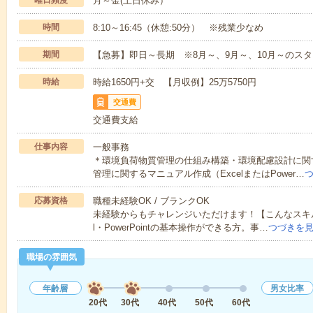
曜日頻度
月～金(土日休み）
時間
8:10～16:45（休憩:50分） ※残業少なめ
期間
【急募】即日～長期 ※8月～、9月～、10月～のス
時給
時給1650円+交 【月収例】25万5750円
交通費
交通費支給
仕事内容
一般事務
＊環境負荷物質管理の仕組み構築・環境配慮設計に関
管理に関するマニュアル作成（ExcelまたはPower…
応募資格
職種未経験OK / ブランクOK
未経験からもチャレンジいただけます！【こんなスキル
l・PowerPointの基本操作ができる方。事…
つづきを
職場の雰囲気
年齢層
男女比率
20代
30代
40代
50代
60代