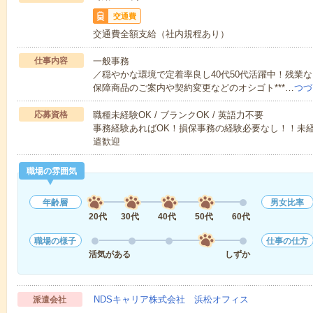
交通費
交通費全額支給（社内規程あり）
仕事内容
一般事務
／穏やかな環境で定着率良し40代50代活躍中！残業な
保障商品のご案内や契約変更などのオシゴト***…
つづ
応募資格
職種未経験OK / ブランクOK / 英語力不要
事務経験あればOK！損保事務の経験必要なし！！未経
遣歓迎
職場の雰囲気
年齢層
男女比率
20代
30代
40代
50代
60代
職場の様子
仕事の仕方
活気がある
しずか
NDSキャリア株式会社 浜松オフィス
派遣会社