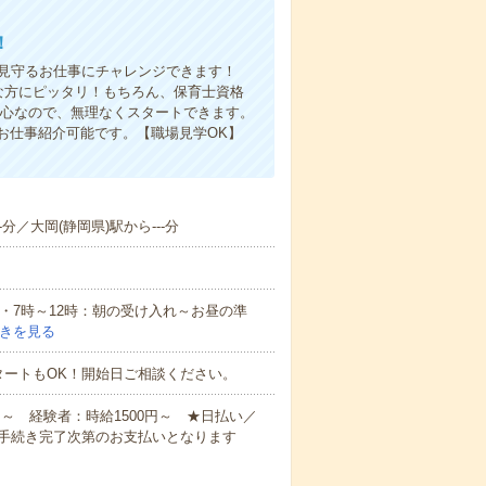
！
を見守るお仕事にチャレンジできます！
な方にピッタリ！もちろん、保育士資格
中心なので、無理なくスタートできます。
お仕事紹介可能です。【職場見学OK】
-分／大岡(静岡県)駅から---分
例・7時～12時：朝の受け入れ～お昼の準
きを見る
タートもOK！開始日ご相談ください。
円～ 経験者：時給1500円～ ★日払い／
手続き完了次第のお支払いとなります