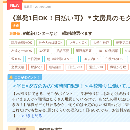
NEW
掲載日
2026/08/08
《単発1日OK！日払い可》＊文房具のモ
派遣
■物流センターなど ■勤務地選べます
派遣先
職種未経験OK
社会人未経験OK
ブランクOK
大学生歓迎
既卒第二
友達と一緒OK
OA不要
英語不要
履歴書不要
40～50代活躍
6
週1OK
土日祝休
朝10時以降スタート
5ｈ以内OK
午後のみOK
交費支給
駅歩5分
服装自由
日払いOK
週払いOK
職場が分煙
ここがポイント！
＜平日×夕方のみの“短時間”限定！＞学校帰りに働いて
【○○帰りにできる…そこがポイント！】学校帰りに…お出かけ終わり
ゃいませんか？職場はたくさん用意しているので、あなたの帰り道に
き方！】講義が早く終わるから、働くのは予定のない水曜日だけ！乗
これだけでも飲み会1回分くらいの収入に！日払いだから、お給料が
【…
つづきを見る
勤務地
静岡県沼津市