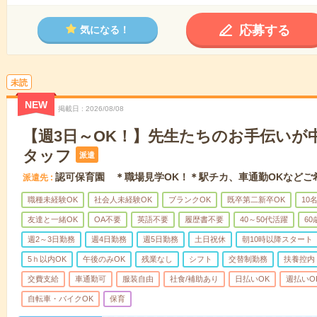
応募する
気になる！
未読
NEW
掲載日
2026/08/08
【週3日～OK！】先生たちのお手伝いが
タッフ
派遣
認可保育園 ＊職場見学OK！＊駅チカ、車通勤OKなどご
派遣先
職種未経験OK
社会人未経験OK
ブランクOK
既卒第二新卒OK
10
友達と一緒OK
OA不要
英語不要
履歴書不要
40～50代活躍
6
週2～3日勤務
週4日勤務
週5日勤務
土日祝休
朝10時以降スタート
5ｈ以内OK
午後のみOK
残業なし
シフト
交替制勤務
扶養控内
交費支給
車通勤可
服装自由
社食/補助あり
日払いOK
週払いO
自転車・バイクOK
保育