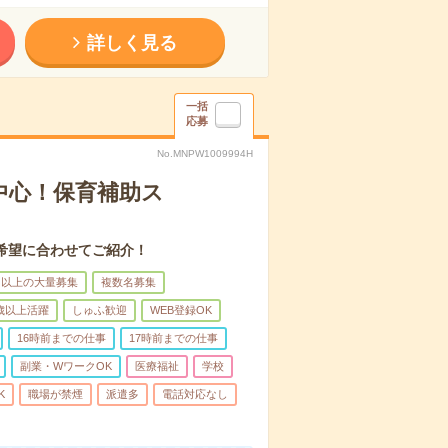
詳しく見る
一括
応募
No.MNPW1009994H
中心！保育補助ス
希望に合わせてご紹介！
名以上の大量募集
複数名募集
0歳以上活躍
しゅふ歓迎
WEB登録OK
16時前までの仕事
17時前までの仕事
副業・WワークOK
医療福祉
学校
K
職場が禁煙
派遣多
電話対応なし