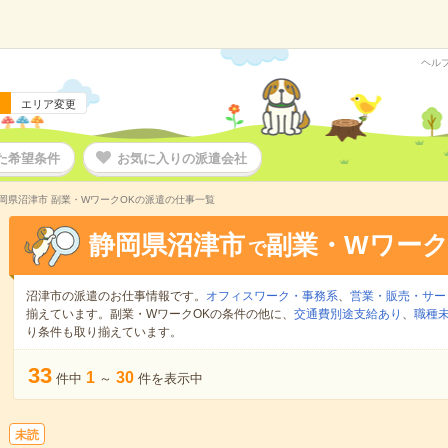
ヘル
エリア変更
た希望条件
お気に入りの派遣会社
岡県沼津市 副業・WワークOKの派遣の仕事一覧
静岡県沼津市
副業・Wワーク
で
沼津市の派遣のお仕事情報です。
オフィスワーク・事務系
、
営業・販売・サー
揃えています。副業・WワークOKの条件の他に、
交通費別途支給あり
、
職種未
り条件も取り揃えています。
33
1
30
件中
～
件を表示中
未読