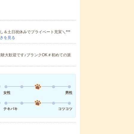
し＆土日祝休みでプライベート充実＼***
きを見る
験大歓迎です♪ブランクOK＃初めての派
女性
男性
テキパキ
コツコツ