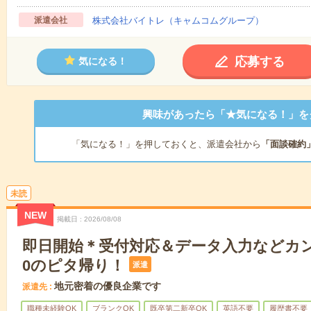
派遣会社
株式会社バイトレ（キャムコムグループ）
応募する
気になる！
興味があったら「★気になる！」を
「気になる！」を押しておくと、派遣会社から
「面談確約
未読
NEW
掲載日
2026/08/08
即日開始＊受付対応＆データ入力などカ
0のピタ帰り！
派遣
地元密着の優良企業です
派遣先
職種未経験OK
ブランクOK
既卒第二新卒OK
英語不要
履歴書不要