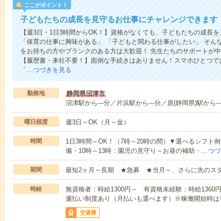
ここがポイント！
子どもたちの成長を見守るお仕事にチャレンジできます
【週3日・1日3時間からOK！】資格がなくても、子どもたちの成長
「保育の仕事に興味がある」 「子どもと関わる仕事がしたい」 そん
をお持ちの方やブランクのある方は大歓迎！ 先生たちのサポートが
【履歴書・来社不要！】面倒な手続きはありません！スマホひとつで
「…
つづきを見る
勤務地
静岡県沼津市
沼津駅から---分／片浜駅から---分／原(静岡県)駅から--
曜日頻度
週3日～OK（月～金）
時間
1日3時間～OK！（7時～20時の間）▼選べるシフト
備・10時～13時：園児の見守り～お昼の補助・…
つづ
期間
最短2ヶ月～長期 ★急募 ★当月～、さらに先のス
時給
無資格者：時給1300円～ 有資格未経験：時給1360
週払い制度あり（月払いも選べます）※稼働開始時は
交通費