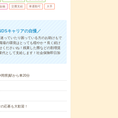
金融
交費支給
車通勤可
大手
DSキャリアの自慢／
を迷っていたり困っている方のお助けもで
職場の環境はとっても穏やか＊長く続け
せくださいね！残業した際などの割増賃
残業代として支給します！社会保険即日加
岡県)駅から車20分
方の応募も大歓迎！