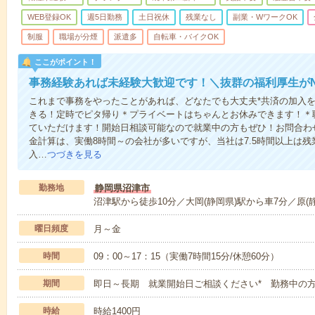
WEB登録OK
週5日勤務
土日祝休
残業なし
副業・WワークOK
制服
職場が分煙
派遣多
自転車・バイクOK
ここがポイント！
事務経験あれば未経験大歓迎です！＼抜群の福利厚生がN
これまで事務をやったことがあれば、どなたでも大丈夫*共済の加入
きる！定時でピタ帰り＊プライベートはちゃんとお休みできます！＊
ていただけます！開始日相談可能なので就業中の方もぜひ！お問合わ
金計算は、実働8時間～の会社が多いですが、当社は7.5時間以上は
入…
つづきを見る
勤務地
静岡県沼津市
沼津駅から徒歩10分／大岡(静岡県)駅から車7分／原(静
曜日頻度
月～金
時間
09：00～17：15（実働7時間15分/休憩60分）
期間
即日～長期 就業開始日ご相談ください* 勤務中の
時給
時給1400円