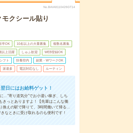
No.BAIA8110426GT14
クモクシール貼り
新卒OK
10名以上の大量募集
複数名募集
0歳以上活躍
しゅふ歓迎
WEB登録OK
シフト
扶養控内
副業・WワークOK
派遣多
電話対応なし
ルーティン
…翌日にはお給料ゲット！
に…“寄り道気分”でお小遣い稼ぎ、しち
もきっとありますよ！【先輩はこんな働
り換えの駅で降りて、3時間働いて帰る…
好きなときに受け取れるのも便利です！