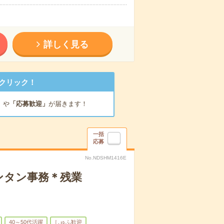
詳しく見る
クリック！
」
や
「応募歓迎」
が届きます！
一括
応募
No.NDSHM1416E
ンタン事務＊残業
40～50代活躍
しゅふ歓迎