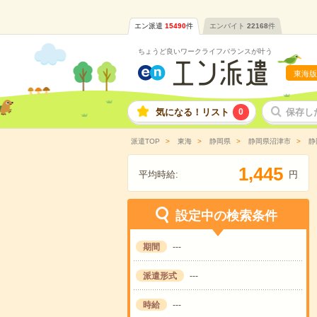
エン派遣
15490
件
エンバイト
22168
件
ちょうど良いワークライフバランスが叶う
東海版
気になる！リスト
0
保存し
派遣TOP
東海
静岡県
静岡県沼津市
静
,
1
4
4
5
平均時給:
円
設定中の検索条件
期間
---
派遣形式
---
時給
---