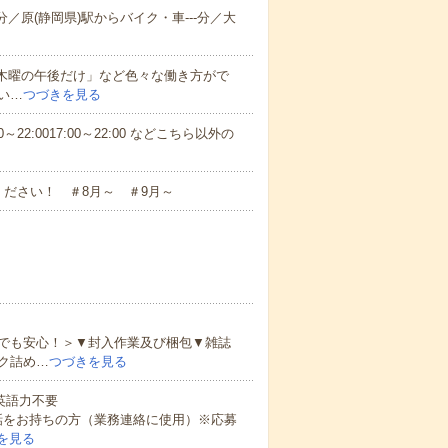
分／原(静岡県)駅からバイク・車---分／大
と木曜の午後だけ」など色々な働き方がで
い…
つづきを見る
～22:0017:00～22:00 などこちら以外の
ださい！ ＃8月～ ＃9月～
でも安心！＞▼封入作業及び梱包▼雑誌
ク詰め…
つづきを見る
 英語力不要
話をお持ちの方（業務連絡に使用）※応募
を見る