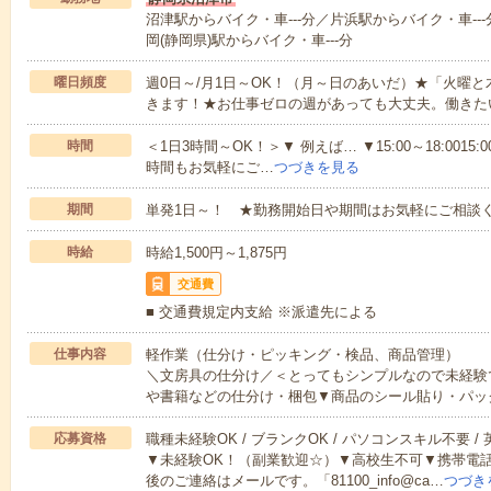
沼津駅からバイク・車---分／片浜駅からバイク・車---
岡(静岡県)駅からバイク・車---分
曜日頻度
週0日～/月1日～OK！（月～日のあいだ）★「火曜
きます！★お仕事ゼロの週があっても大丈夫。働きた
時間
＜1日3時間～OK！＞▼ 例えば… ▼15:00～18:0015:00
時間もお気軽にご…
つづきを見る
期間
単発1日～！ ★勤務開始日や期間はお気軽にご相談く
時給
時給1,500円～1,875円
交通費
■ 交通費規定内支給 ※派遣先による
仕事内容
軽作業（仕分け・ピッキング・検品、商品管理）
＼文房具の仕分け／＜とってもシンプルなので未経験
や書籍などの仕分け・梱包▼商品のシール貼り・パッ
応募資格
職種未経験OK / ブランクOK / パソコンスキル不要 /
▼未経験OK！（副業歓迎☆）▼高校生不可▼携帯電
後のご連絡はメールです。「81100_info@ca…
つづき