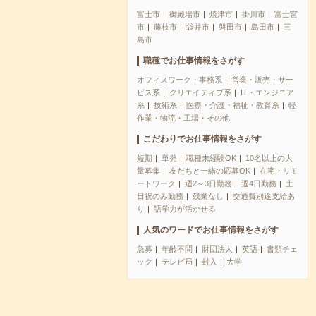
富士市
御殿場市
焼津市
掛川市
富士宮
市
藤枝市
袋井市
磐田市
島田市
三
島市
職種でお仕事情報をさがす
オフィスワーク・事務系
営業・販売・サー
ビス系
クリエイティブ系
IT・エンジニア
系
技術系
医療・介護・福祉・教育系
軽
作業・物流・工場・その他
こだわりでお仕事情報をさがす
短期
単発
職種未経験OK
10名以上の大
量募集
友だちと一緒の応募OK
在宅・リモ
ートワーク
週2～3日勤務
週4日勤務
土
日祝のみ勤務
残業なし
交通費別途支給あ
り
語学力が活かせる
人気のワードでお仕事情報をさがす
急募
年齢不問
財団法人
英語
書類チェ
ック
テレビ局
封入
大学