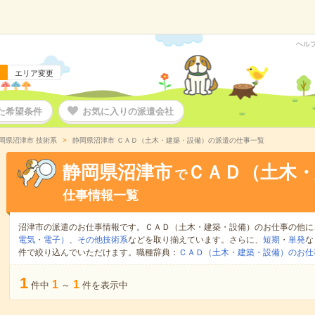
ヘル
エリア変更
た希望条件
お気に入りの派遣会社
岡県沼津市 技術系
静岡県沼津市 ＣＡＤ（土木・建築・設備）の派遣の仕事一覧
静岡県沼津市
ＣＡＤ（土木・
で
仕事情報一覧
沼津市の派遣のお仕事情報です。ＣＡＤ（土木・建築・設備）のお仕事の他に
電気・電子）
、
その他技術系
などを取り揃えています。さらに、
短期
・
単発
な
件で絞り込んでいただけます。職種辞典：
ＣＡＤ（土木・建築・設備）のお仕
1
1
1
件中
～
件を表示中