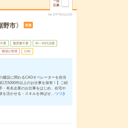
一括
応募
No.STFTEA11225
裾野市〉
派遣
不要
履歴書不要
40～50代活躍
職場が禁煙
CAD
の建設に関わるCADオペレーターを担当
国1万5000件以上のお仕事を保有！】ご紹
手・有名企業のお仕事をはじめ、在宅や
験を活かせる・スキルを伸ばせ…
つづき