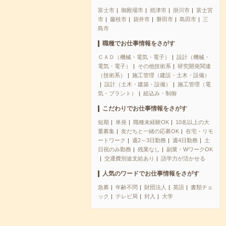
富士市
御殿場市
焼津市
掛川市
富士宮
市
藤枝市
袋井市
磐田市
島田市
三
島市
職種でお仕事情報をさがす
ＣＡＤ（機械・電気・電子）
設計（機械・
電気・電子）
その他技術系
研究開発関連
（技術系）
施工管理（建設・土木・設備）
設計（土木・建築・設備）
施工管理（電
気・プラント）
組込み・制御
こだわりでお仕事情報をさがす
短期
単発
職種未経験OK
10名以上の大
量募集
友だちと一緒の応募OK
在宅・リモ
ートワーク
週2～3日勤務
週4日勤務
土
日祝のみ勤務
残業なし
副業・WワークOK
交通費別途支給あり
語学力が活かせる
人気のワードでお仕事情報をさがす
急募
年齢不問
財団法人
英語
書類チェ
ック
テレビ局
封入
大学