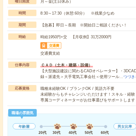
曜日頻度
月～金(土日休み）
時間
8:30～17:30（休憩:60分） ※残業少なめ
期間
【急募】即日～長期 ※開始日ご相談ください！
時給
時給1950円+交 【月収例】31万2000円
交通費
交通費支給
仕事内容
ＣＡＤ（土木・建築・設備）
【大型施設建設に関わるCADオペレーター】・3DCAD(
録＜派遣先＞大手電気工事会社＜使用ツール…
つづき
応募資格
職種未経験OK / ブランクOK / 英語力不要
未経験からもチャレンジいただけます！スキル・経験
専属コーディネーターがお仕事選びをサポートします
職場の雰囲気
年齢層
男女比率
20代
30代
40代
50代
60代