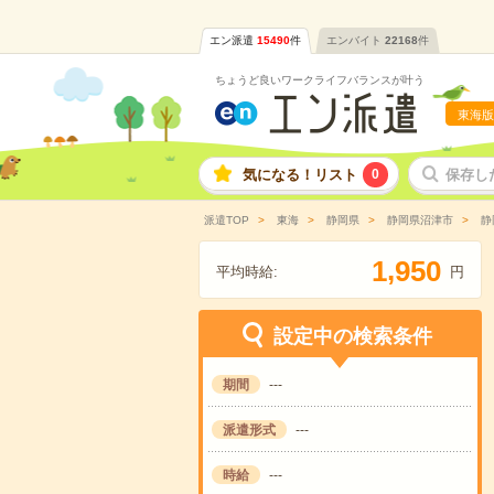
エン派遣
15490
件
エンバイト
22168
件
ちょうど良いワークライフバランスが叶う
東海版
気になる！リスト
0
保存し
派遣TOP
東海
静岡県
静岡県沼津市
静
,
1
9
5
0
平均時給:
円
設定中の検索条件
期間
---
派遣形式
---
時給
---