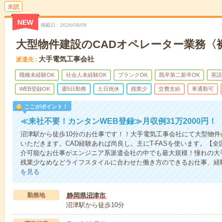
未読
NEW
掲載日
2026/08/08
大型物件建設のCADオペレーター業務〈
大手電気工事会社
派遣先
職種未経験OK
社会人未経験OK
ブランクOK
既卒第二新卒OK
英語
WEB登録OK
週5日勤務
土日祝休
残業少
交費支給
車通勤可
ここがポイント！
≪来社不要！カンタンWEB登録≫月収例31万2000円！
沼津駅から徒歩10分のお仕事です！！大手電気工事会社にて大型物件
いただきます。CAD経験あれば尚良し。主にT-FASを使います。【全
介可能なお仕事がエンジニア系派遣会社の中でも最大規模！憧れの大
残業少なめなどライフスタイルに合わせた働き方のできるお仕事、経
を見る
勤務地
静岡県沼津市
沼津駅から徒歩10分