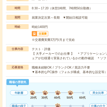
時間
8:30～17:20（休憩1時間、7時間50分勤務）
期間
就業決定次第～長期 ▼開始日相談可能
時給
時給1400円
交通費
※交通費実費3万円/月まで支給
仕事内容
テスト・評価
【 大手メーカーでのお仕事 】 ＊アプリケーション
ェアが仕様通り実装されているかの動作確認 ＊ソフ
応募資格
職種未経験OK / ブランクOK / 英語力不要
▼基本的なPC操作（フォルダ構成、基本的な設定等
職場の雰囲気
年齢層
男女比率
20代
30代
40代
50代
60代
職場の様子
仕事の仕方