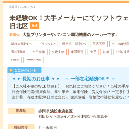
掲載日
2026/07/31
未経験OK！大手メーカーにてソフトウ
旧北区
派遣
大型プリンターやパソコン周辺機器のメーカーです。
派遣先
職種未経験OK
ブランクOK
既卒第二新卒OK
英語不要
40～50代活
週5日勤務
土日祝休
交費支給
車通勤可
大手
制服
社食/補
Excel
PowerPoint
ここがポイント！
▼▼ 長期のお仕事 ▼▼ ～ 一部在宅勤務OK＊ ～
【ご来社不要のWEB登録も】 お気軽にご相談ください＊当社の手厚い
社会保険完備(健康保険、厚生年金、雇用保険、労災保険)＊一定条件(
形貯蓄、有給休暇(半日単位含む)、健康診断、資格取得補助制度など
勤務地
静岡県
浜松市浜名区
都田駅から車5分／遠州小林駅から車15分
曜日頻度
月～金曜日