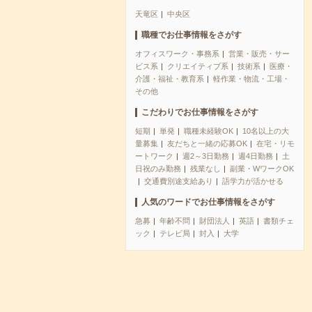
天竜区
中央区
職種でお仕事情報をさがす
オフィスワーク・事務系
営業・販売・サー
ビス系
クリエイティブ系
技術系
医療・
介護・福祉・教育系
軽作業・物流・工場・
その他
こだわりでお仕事情報をさがす
短期
単発
職種未経験OK
10名以上の大
量募集
友だちと一緒の応募OK
在宅・リモ
ートワーク
週2～3日勤務
週4日勤務
土
日祝のみ勤務
残業なし
副業・WワークOK
交通費別途支給あり
語学力が活かせる
人気のワードでお仕事情報をさがす
急募
年齢不問
財団法人
英語
書類チェ
ック
テレビ局
封入
大学