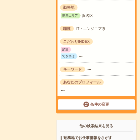
勤務地
浜名区
勤務エリア
職種
IT・エンジニア系
こだわりINDEX
---
絶対
---
できれば
キーワード
---
あなたのプロフィール
---
条件の変更
他の検索結果を見る
勤務地でお仕事情報をさがす