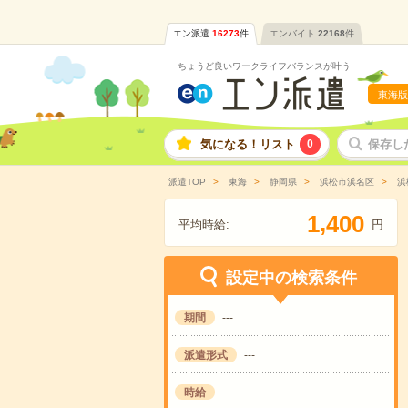
エン派遣
16273
件
エンバイト
22168
件
ちょうど良いワークライフバランスが叶う
東海版
気になる！リスト
0
保存し
派遣TOP
東海
静岡県
浜松市浜名区
浜
,
1
4
0
0
平均時給:
円
設定中の検索条件
期間
---
派遣形式
---
時給
---