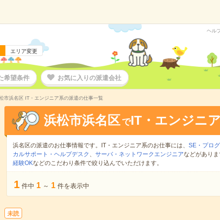
ヘル
エリア変更
た希望条件
お気に入りの派遣会社
松市浜名区 IT・エンジニア系の派遣の仕事一覧
浜松市浜名区
IT・エンジニ
で
浜名区の派遣のお仕事情報です。IT・エンジニア系のお仕事には、
SE・プロ
カルサポート・ヘルプデスク
、
サーバ・ネットワークエンジニア
などがありま
経験OK
などのこだわり条件で絞り込んでいただけます。
1
1
1
件中
～
件を表示中
未読