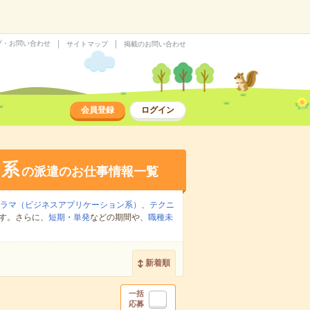
プ・お問い合わせ
サイトマップ
掲載のお問い合わせ
会員登録
ログイン
ア系
の派遣のお仕事情報一覧
グラマ（ビジネスアプリケーション系）
、
テクニ
す。さらに、
短期
・
単発
などの期間や、
職種未
新着順
一括
応募