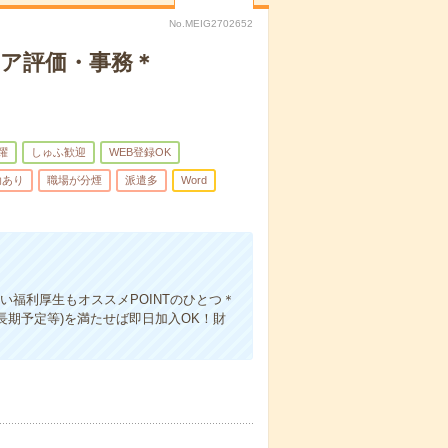
No.MEIG2702652
ェア評価・事務＊
躍
しゅふ歓迎
WEB登録OK
助あり
職場が分煙
派遣多
Word
福利厚生もオススメPOINTのひとつ＊
長期予定等)を満たせば即日加入OK！財
＊