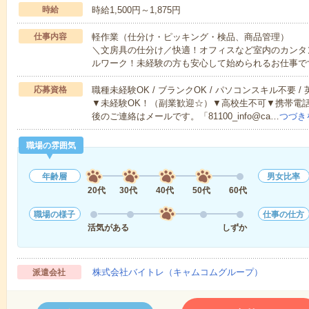
時給
時給1,500円～1,875円
仕事内容
軽作業（仕分け・ピッキング・検品、商品管理）
＼文房具の仕分け／快適！オフィスなど室内のカンタ
ルワーク！未経験の方も安心して始められるお仕事で
応募資格
職種未経験OK / ブランクOK / パソコンスキル不要 /
▼未経験OK！（副業歓迎☆）▼高校生不可▼携帯電
後のご連絡はメールです。「81100_info@ca…
つづき
職場の雰囲気
年齢層
男女比率
20代
30代
40代
50代
60代
職場の様子
仕事の仕方
活気がある
しずか
株式会社バイトレ（キャムコムグループ）
派遣会社