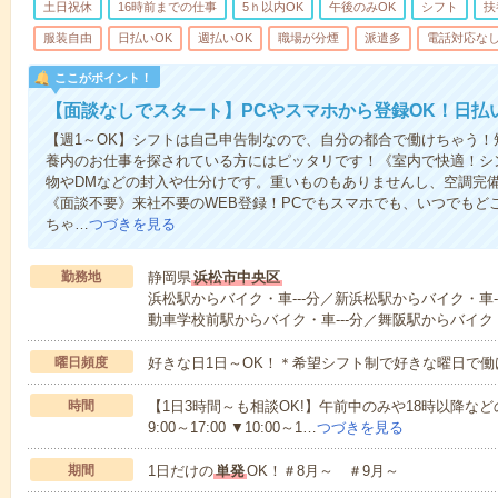
土日祝休
16時前までの仕事
5ｈ以内OK
午後のみOK
シフト
扶
服装自由
日払いOK
週払いOK
職場が分煙
派遣多
電話対応な
ここがポイント！
【面談なしでスタート】PCやスマホから登録OK！日払
【週1～OK】シフトは自己申告制なので、自分の都合で働けちゃう
養内のお仕事を探されている方にはピッタリです！《室内で快適！シ
物やDMなどの封入や仕分けです。重いものもありませんし、空調完
《面談不要》来社不要のWEB登録！PCでもスマホでも、いつでもど
ちゃ…
つづきを見る
勤務地
静岡県
浜松市中央区
浜松駅からバイク・車---分／新浜松駅からバイク・車-
動車学校前駅からバイク・車---分／舞阪駅からバイク・
曜日頻度
好きな日1日～OK！＊希望シフト制で好きな曜日で働
時間
【1日3時間～も相談OK!】午前中のみや18時以降などの
9:00～17:00 ▼10:00～1…
つづきを見る
期間
1日だけの
単発
OK！＃8月～ ＃9月～