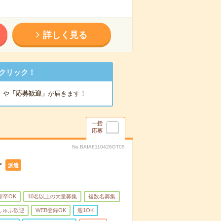
詳しく見る
クリック！
」
や
「応募歓迎」
が届きます！
一括
応募
No.BAIA8110426GT05
け
派遣
新卒OK
10名以上の大量募集
複数名募集
しゅふ歓迎
WEB登録OK
週1OK