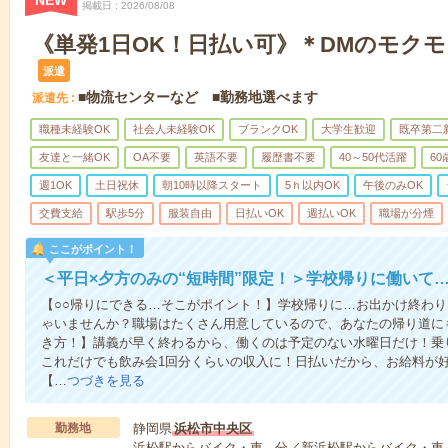
NEW
掲載日
2026/08/08
《単発1日OK！日払い可》＊DMのモク
派遣
■物流センターなど ■勤務地選べます
派遣先
職種未経験OK
社会人未経験OK
ブランクOK
大学生歓迎
既卒第二
友達と一緒OK
OA不要
英語不要
履歴書不要
40～50代活躍
6
週1OK
土日祝休
朝10時以降スタート
5ｈ以内OK
午後のみOK
交費支給
駅歩5分
服装自由
日払いOK
週払いOK
職場が分煙
ここがポイント！
＜平日×夕方のみの“短時間”限定！＞学校帰りに働いて
【○○帰りにできる…そこがポイント！】学校帰りに…お出かけ終わり
ゃいませんか？職場はたくさん用意しているので、あなたの帰り道に
き方！】講義が早く終わるから、働くのは予定のない水曜日だけ！乗
これだけでも飲み会1回分くらいの収入に！日払いだから、お給料が
【…
つづきを見る
勤務地
静岡県
浜松市中央区
浜松駅からバイク・車---分／新浜松駅からバイク・車-