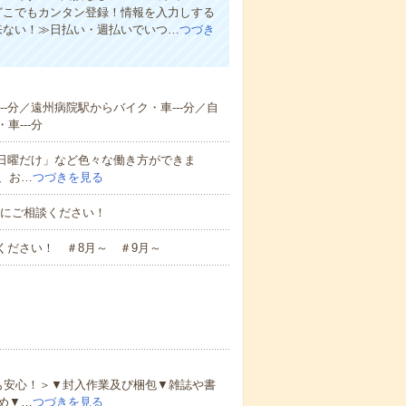
もどこでもカンタン登録！情報を入力しする
来ない！≫日払い・週払いでいつ…
つづき
--分／遠州病院駅からバイク・車---分／自
車---分
と日曜だけ」など色々な働き方ができま
、お…
つづきを見る
お気軽にご相談ください！
ください！ ＃8月～ ＃9月～
も安心！＞▼封入作業及び梱包▼雑誌や書
め▼…
つづきを見る