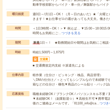
動車学校前駅からバイク・車---分／舞阪駅からバイク・
曜日頻度
週0日～/月1日～OK！（月～日のあいだ）★「火曜
きます！★お仕事ゼロの週があっても大丈夫。働きた
時間
＜1日3時間～OK！＞▼ 例えば… ▼15:00～18:0015:00
時間もお気軽にご…
つづきを見る
期間
単発
1日～！ ★勤務開始日や期間はお気軽にご相談
時給
時給1,500円～1,875円
交通費
■ 交通費規定内支給 ※派遣先による
仕事内容
軽作業（仕分け・ピッキング・検品、商品管理）
＼DMの仕分け／＜とってもシンプルなので未経験で
籍などの仕分け・梱包▼商品のシール貼り・パック詰
応募資格
職種未経験OK / ブランクOK / パソコンスキル不要 /
▼未経験OK！（副業歓迎☆）▼高校生不可▼携帯電
後のご連絡はメールです。「81100_info@ca…
つづき