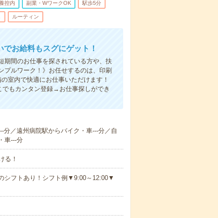
養控内
副業・WワークOK
駅歩5分
し
ルーティン
いでお給料もスグにゲット！
！短期間のお仕事を探されている方や、扶
ンプルワーク！》お任せするのは、印刷
備の室内で快適にお仕事いただけます！
こでもカンタン登録→お仕事探しができ
--分／遠州病院駅からバイク・車---分／自
車---分
ける！
シフトあり！シフト例▼9:00～12:00▼