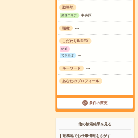
勤務地
中央区
勤務エリア
職種
---
こだわりINDEX
---
絶対
---
できれば
キーワード
---
あなたのプロフィール
---
条件の変更
他の検索結果を見る
勤務地でお仕事情報をさがす