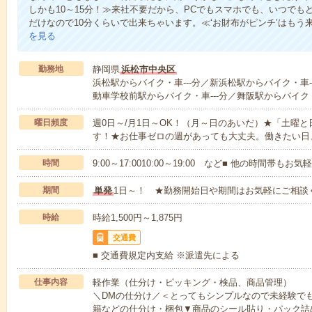
しかも10～15分！≫来社不要だから、PCでもスマホでも、いつで
だけなので10分くらいで出来ちゃいます。≪‘お財布がピンチ’はもう
を見る
勤務地
静岡県
浜松市中央区
浜松駅からバイク・車---分／新浜松駅からバイク・車-
動車学校前駅からバイク・車---分／舞阪駅からバイク・
曜日頻度
週0日～/月1日～OK！（月～日のあいだ）★「土曜
す！★お仕事ゼロの週があっても大丈夫。働きたい日
時間
9:00～17:0010:00～19:00 など■ 他の時間帯も
期間
単発
1日～！ ★勤務開始日や期間はお気軽にご相談
時給
時給1,500円～1,875円
交通費
■ 交通費規定内支給 ※派遣先による
仕事内容
軽作業（仕分け・ピッキング・検品、商品管理）
＼DMの仕分け／＜とってもシンプルなので未経験で
籍などの仕分け・梱包▼商品のシール貼り・パック詰