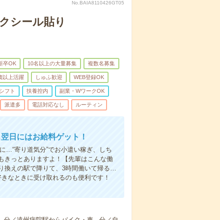
No.BAIA8110426GT05
モクシール貼り
新卒OK
10名以上の大量募集
複数名募集
0歳以上活躍
しゅふ歓迎
WEB登録OK
シフト
扶養控内
副業・WワークOK
派遣多
電話対応なし
ルーティン
…翌日にはお給料ゲット！
に…“寄り道気分”でお小遣い稼ぎ、しち
もきっとありますよ！【先輩はこんな働
り換えの駅で降りて、3時間働いて帰る…
好きなときに受け取れるのも便利です！
--分／遠州病院駅からバイク・車---分／自