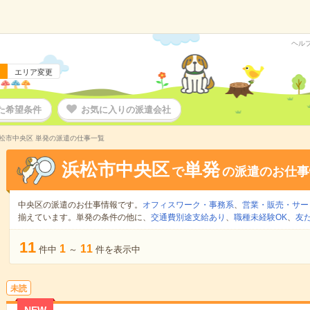
ヘル
エリア変更
た希望条件
お気に入りの派遣会社
松市中央区 単発の派遣の仕事一覧
浜松市中央区
単発
で
の派遣のお仕事
中央区の派遣のお仕事情報です。
オフィスワーク・事務系
、
営業・販売・サー
揃えています。単発の条件の他に、
交通費別途支給あり
、
職種未経験OK
、
友
11
1
11
件中
～
件を表示中
未読