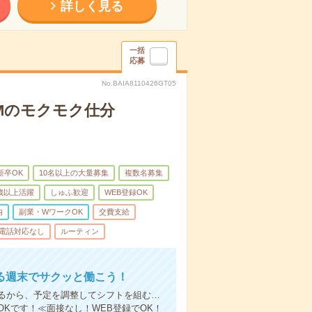
詳しく見る
一括
応募
No.BAIA8110426GT05
DMのモクモク仕分
新卒OK
10名以上の大量募集
複数名募集
0歳以上活躍
しゅふ歓迎
WEB登録OK
内
副業・WワークOK
交費支給
電話対応なし
ルーティン
る週末でサクッと働こう！
るから、予定を調整してシフトを組む…
Kです！≪面接なし！WEB登録でOK！