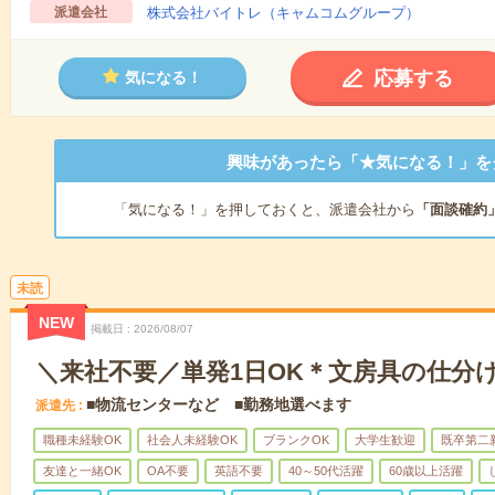
派遣会社
株式会社バイトレ（キャムコムグループ）
応募する
気になる！
興味があったら「★気になる！」を
「気になる！」を押しておくと、派遣会社から
「面談確約
未読
NEW
掲載日
2026/08/07
＼来社不要／単発1日OK＊文房具の仕分
■物流センターなど ■勤務地選べます
派遣先
職種未経験OK
社会人未経験OK
ブランクOK
大学生歓迎
既卒第二
友達と一緒OK
OA不要
英語不要
40～50代活躍
60歳以上活躍