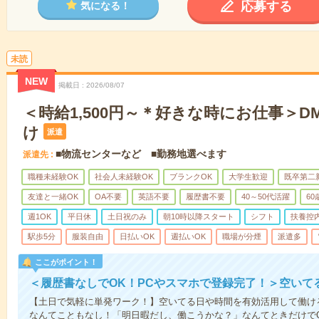
応募する
気になる！
未読
NEW
掲載日
2026/08/07
＜時給1,500円～＊好きな時にお仕事＞
け
派遣
■物流センターなど ■勤務地選べます
派遣先
職種未経験OK
社会人未経験OK
ブランクOK
大学生歓迎
既卒第二
友達と一緒OK
OA不要
英語不要
履歴書不要
40～50代活躍
6
週1OK
平日休
土日祝のみ
朝10時以降スタート
シフト
扶養控
駅歩5分
服装自由
日払いOK
週払いOK
職場が分煙
派遣多
ここがポイント！
＜履歴書なしでOK！PCやスマホで登録完了！＞空いて
【土日で気軽に単発ワーク！】空いてる日や時間を有効活用して働け
なんてこともなし！「明日暇だし、働こうかな？」なんてときだけでO