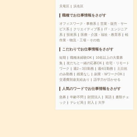
天竜区
浜名区
職種でお仕事情報をさがす
オフィスワーク・事務系
営業・販売・サー
ビス系
クリエイティブ系
IT・エンジニア
系
技術系
医療・介護・福祉・教育系
軽
作業・物流・工場・その他
こだわりでお仕事情報をさがす
短期
職種未経験OK
10名以上の大量募
集
友だちと一緒の応募OK
在宅・リモート
ワーク
週2～3日勤務
週4日勤務
土日祝
のみ勤務
残業なし
副業・WワークOK
交通費別途支給あり
語学力が活かせる
人気のワードでお仕事情報をさがす
急募
年齢不問
財団法人
英語
書類チェ
ック
テレビ局
封入
大学