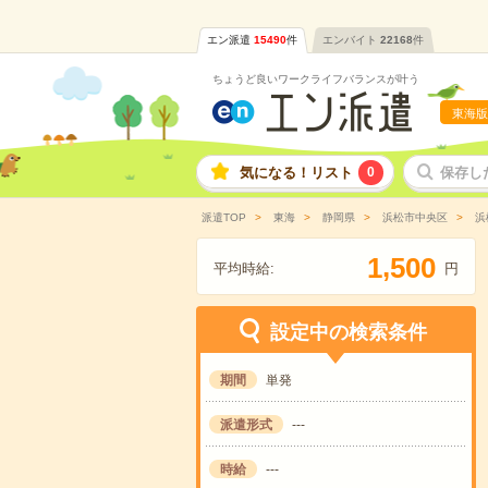
エン派遣
15490
件
エンバイト
22168
件
ちょうど良いワークライフバランスが叶う
東海版
気になる！リスト
0
保存し
派遣TOP
東海
静岡県
浜松市中央区
浜
,
1
5
0
0
平均時給:
円
設定中の検索条件
期間
単発
派遣形式
---
時給
---