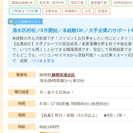
職種未経験OK
既卒第二新卒OK
英語不要
履歴書不要
WEB登録OK
17時前までの仕事
交費支給
車通勤可
大手
派遣多
ここがポイント！
清水区村松／8月開始／未経験OK／大手企業のサポート
未経験の方も大歓迎です！コツコツとお仕事をしたい方にピッタリ！
【企業紹介】大手グループの安定経営／産業電機分野を担う中核企業
で、いつでも聞くことができる職場環境です。安定して長期就業でき
でもどこでも、パソコンやスマホから登録可能！＜お仕事スタート応
で、就業…
つづきを見る
勤務地
静岡県
静岡市清水区
清水(静岡県)駅から車10分
曜日頻度
月～金※土日休み！
時間
8:30～17:00(実働:7時間45分) (休憩45分)
期間
【急募】即日～長期（3カ月以上） ★8月～OK！
時給
時給1400円