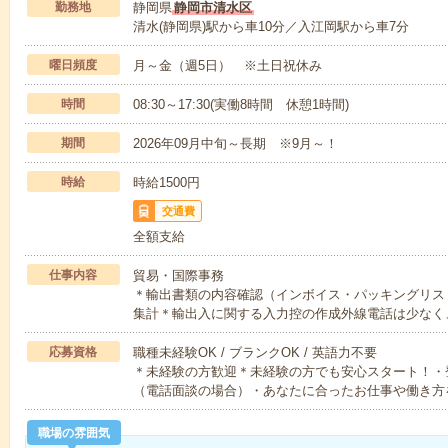
勤務地
静岡県
静岡市清水区
清水(静岡県)駅から車10分／入江岡駅から車7分
曜日頻度
月～金（週5日） ※土日祝休み
時間
08:30～17:30(実働8時間 休憩1時間)
期間
2026年09月中旬～長期 ※9月～！
時給
時給1500円
交通費
全額支給
仕事内容
貿易・国際事務
＊輸出書類の内容確認（インボイス・パッキングリスト
集計＊輸出入に関する入力控の作成外線電話は少なく
応募資格
職種未経験OK / ブランクOK / 英語力不要
＊未経験の方歓迎＊未経験の方でも安心スタート！・
（電話面談の場合）・あなたに合ったお仕事や働き方
職場の雰囲気