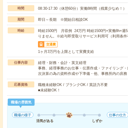
時間
08:30-17:30（休憩60分）実働8時間（残業少なめ！）
期間
即日～長期 ※開始日相談OK
時給
時給1500円 月収例 24万円 時給1500円×実働8h
りません。※給与即受取りサービス利用可（利用条件
交通費
1ヶ月3万円を上限として実費支給
仕事内容
経理・財務・会計・英文経理
事務、経理事務のお仕事・伝票作成・ファイリング・
次決算の為の資料作成や下準備・他、事務所内の庶務
応募資格
職種未経験OK / ブランクOK / 英語力不要
■未経験OK！
職場の雰囲気
職場の様子
仕事の仕方
活気がある
しずか