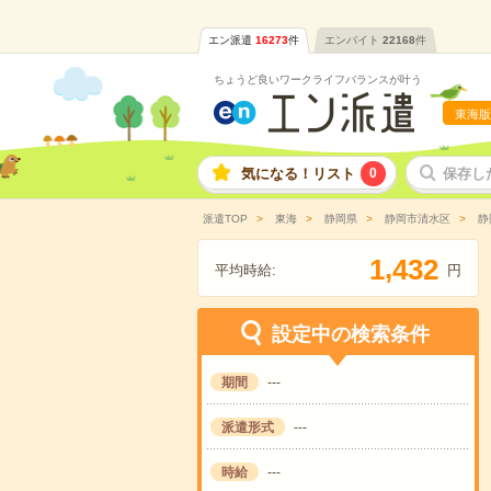
エン派遣
16273
件
エンバイト
22168
件
ちょうど良いワークライフバランスが叶う
東海版
気になる！リスト
0
保存し
派遣TOP
東海
静岡県
静岡市清水区
静
,
1
4
3
2
平均時給:
円
設定中の検索条件
期間
---
派遣形式
---
時給
---