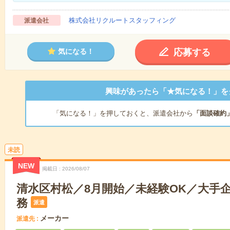
株式会社リクルートスタッフィング
派遣会社
応募する
気になる！
興味があったら「★気になる！」を
「気になる！」を押しておくと、派遣会社から
「面談確約
未読
NEW
掲載日
2026/08/07
清水区村松／8月開始／未経験OK／大手
務
派遣
メーカー
派遣先