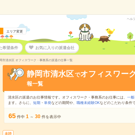
ヘル
エリア変更
た希望条件
お気に入りの派遣会社
岡市清水区 オフィスワーク・事務系の派遣の仕事一覧
静岡市清水区
オフィスワー
で
報一覧
清水区の派遣のお仕事情報です。オフィスワーク・事務系のお仕事には、
一般
ます。さらに、
短期
・
単発
などの期間や、
職種未経験OK
などのこだわり条件
65
1
30
件中
～
件を表示中
未読