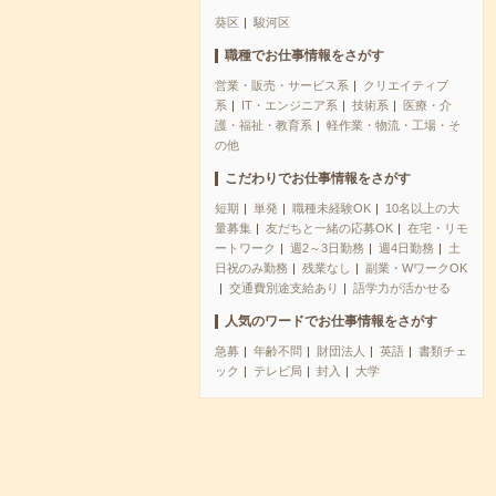
葵区
駿河区
職種でお仕事情報をさがす
営業・販売・サービス系
クリエイティブ
系
IT・エンジニア系
技術系
医療・介
護・福祉・教育系
軽作業・物流・工場・そ
の他
こだわりでお仕事情報をさがす
短期
単発
職種未経験OK
10名以上の大
量募集
友だちと一緒の応募OK
在宅・リモ
ートワーク
週2～3日勤務
週4日勤務
土
日祝のみ勤務
残業なし
副業・WワークOK
交通費別途支給あり
語学力が活かせる
人気のワードでお仕事情報をさがす
急募
年齢不問
財団法人
英語
書類チェ
ック
テレビ局
封入
大学