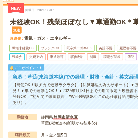
NEW
掲載日
2026/08/07
未経験OK！残業ほぼなし▼車通勤OK＊
派遣
電気・ガス・エネルギ－
派遣先
職種未経験OK
ブランクOK
既卒第二新卒OK
英語不要
履歴書不要
残業少
交費支給
車通勤可
駅歩5分
制服
職場が禁煙
簿記
ここがポイント！
急募！草薙(東海道本線)での経理・財務・会計・英文経
【時短OK！駅チカで通勤ラクラク】【決算処理の為のサポート】▼
見！▼車での通勤もOK！▼2027年1月31日までの期間限定＊履歴書
登録OK #初めての派遣歓迎 #WEB登録OK※このお仕事は給与即
あり）。
勤務地
静岡県
静岡市清水区
草薙(東海道本線)駅から徒歩3分
曜日頻度
月～金／週5日