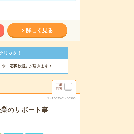
詳しく見る
クリック！
」
や
「応募歓迎」
が届きます！
一括
応募
No.ADCTA01486505
企業のサポート事