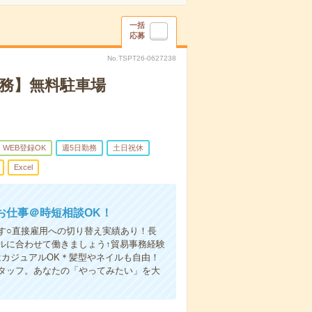
一括
応募
No.TSPT26-0627238
事務】無料駐車場
WEB登録OK
週5日勤務
土日祝休
Excel
お仕事＠時短相談OK！
す○直接雇用への切り替え実績あり！長
ルに合わせて働きましょう↑貿易事務経験
カジュアルOK＊髪型やネイルも自由！
タッフ。あなたの「やってみたい」を大