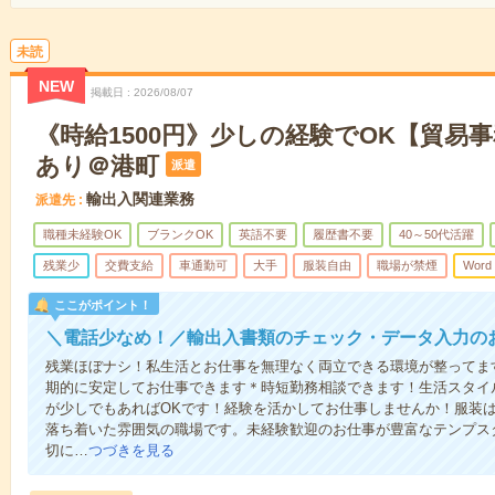
未読
NEW
掲載日
2026/08/07
《時給1500円》少しの経験でOK【貿易
あり＠港町
派遣
輸出入関連業務
派遣先
職種未経験OK
ブランクOK
英語不要
履歴書不要
40～50代活躍
残業少
交費支給
車通勤可
大手
服装自由
職場が禁煙
Word
ここがポイント！
＼電話少なめ！／輸出入書類のチェック・データ入力の
残業ほぼナシ！私生活とお仕事を無理なく両立できる環境が整ってま
期的に安定してお仕事できます＊時短勤務相談できます！生活スタイ
が少しでもあればOKです！経験を活かしてお仕事しませんか！服装は
落ち着いた雰囲気の職場です。未経験歓迎のお仕事が豊富なテンプス
切に…
つづきを見る