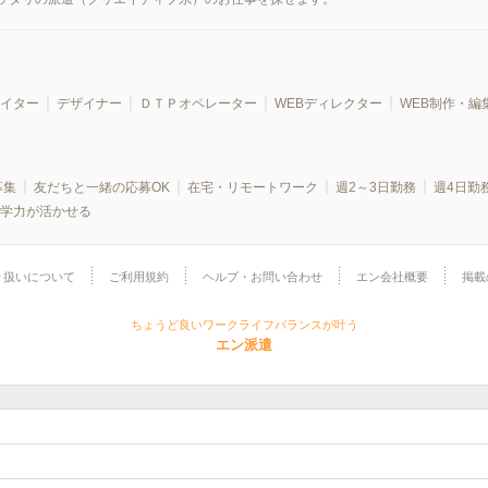
イター
デザイナー
ＤＴＰオペレーター
WEBディレクター
WEB制作・編
募集
友だちと一緒の応募OK
在宅・リモートワーク
週2～3日勤務
週4日勤
学力が活かせる
り扱いについて
ご利用規約
ヘルプ・お問い合わせ
エン会社概要
掲載
ちょうど良いワークライフバランスが叶う
エン派遣