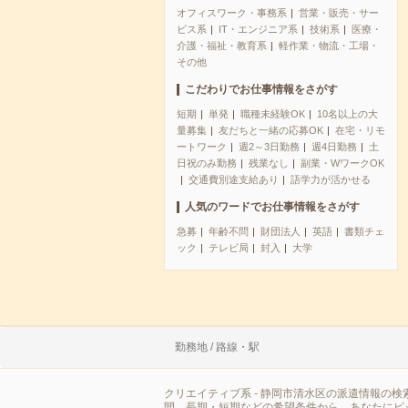
オフィスワーク・事務系
営業・販売・サー
ビス系
IT・エンジニア系
技術系
医療・
介護・福祉・教育系
軽作業・物流・工場・
その他
こだわりでお仕事情報をさがす
短期
単発
職種未経験OK
10名以上の大
量募集
友だちと一緒の応募OK
在宅・リモ
ートワーク
週2～3日勤務
週4日勤務
土
日祝のみ勤務
残業なし
副業・WワークOK
交通費別途支給あり
語学力が活かせる
人気のワードでお仕事情報をさがす
急募
年齢不問
財団法人
英語
書類チェ
ック
テレビ局
封入
大学
勤務地 / 路線・駅
クリエイティブ系 - 静岡市清水区の派遣情報の
間、長期・短期などの希望条件から、あなたにピ