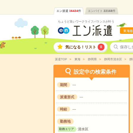
エン派遣
16424
件
エンバイト
22168
件
ちょうど良いワークライフバランスが叶う
東海版
気になる！リスト
0
保存し
派遣TOP
東海
静岡県
静岡市清水区
静
設定中の検索条件
期間
---
派遣形式
---
時給
---
勤務地
清水区
勤務エリア