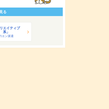
見る
リエイティブ
系」
のエン派遣