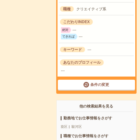
職種
クリエイティブ系
こだわりINDEX
---
絶対
---
できれば
キーワード
---
あなたのプロフィール
---
条件の変更
他の検索結果を見る
勤務地でお仕事情報をさがす
葵区
駿河区
職種でお仕事情報をさがす