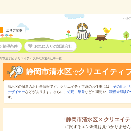
ヘル
エリア変更
た希望条件
お気に入りの派遣会社
岡市清水区 クリエイティブ系の派遣の仕事一覧
静岡市清水区
クリエイティ
で
清水区の派遣のお仕事情報です。クリエイティブ系のお仕事には、
その他クリ
デザイナー
などがあります。さらに、
短期
・
単発
などの期間や、
職種未経験O
す。
「
静岡市清水区
×
クリエイテ
に関するエン派遣は見つかりません