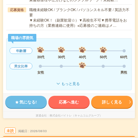
職種未経験OK / ブランクOK / パソコンスキル不要 / 英語力不
応募資格
要
▼未経験OK！（副業歓迎☆）▼高校生不可▼携帯電話をお
持ちの方（業務連絡に使用）※応募後のご連絡はメ…
職場の雰囲気
年齢層
20代
30代
40代
50代
60代
男女比率
女性
男性
もっと見る
気になる!
応募へ進む
詳しく見る
派遣会社
株式会社バイトレ（キャムコムグループ）
未読
掲載日
2026/08/03