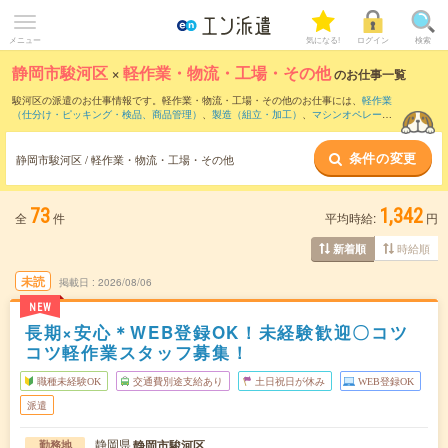
メニュー
気になる!
ログイン
検索
静岡市駿河区
×
軽作業・物流・工場・その他
のお仕事一覧
駿河区の派遣のお仕事情報です。軽作業・物流・工場・その他のお仕事には、
軽作業
（仕分け・ピッキング・検品、商品管理）
、
製造（組立・加工）
、
マシンオペレータ
ー
などがあります。さらに、
短期
・
単発
などの期間や、
職種未経験OK
などのこだわり
条件で絞り込んでいただけます。
条件の変更
静岡市駿河区 / 軽作業・物流・工場・その他
73
1,342
全
件
平均時給:
円
時給順
新着順
未読
掲載日
2026/08/06
NEW
長期×安心＊WEB登録OK！未経験歓迎〇コツ
コツ軽作業スタッフ募集！
職種未経験OK
交通費別途支給あり
土日祝日が休み
WEB登録OK
派遣
静岡県
静岡市駿河区
勤務地