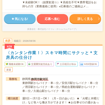
▼未経験OK！（副業歓迎☆）▼高校生不可▼携帯電話をお
持ちの方（業務連絡に使用）※応募後のご連絡はメ…
気になる!
応募へ進む
詳しく見る
派遣会社
株式会社バイトレ（キャムコムグループ）
未読
掲載日
2026/08/06
NEW
〈カンタン作業！〉スキマ時間にサクッと＊文
房具の仕分け
職種未経験OK
交通費別途支給あり
土日祝日が休み
WEB登録OK
派遣
静岡県
静岡市駿河区
勤務地
東静岡駅からバイク・車---分／安倍川駅からバイク・車---分
／用宗駅からバイク・車---分／県総合運動場駅からバイク・
車---分／久能山駅からバイク・車---分
週0日～/月1日～OK！ （月～日のあいだ） ★「火曜と木曜だ
曜日頻度
け」など色々な働き方ができます！ ★お仕事ゼロの週があっ