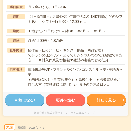
月～金のうち、1日～OK！
曜日頻度
【1日3時間～も相談OK!】午前中のみや18時以降などのシフ
時間
トあり！シフト例▼9:00～12:00▼…
▼働きたい1日だけの単発OK ＃8月～ ＃9月～
期間
時給1,500円～1,875円
時給
軽作業（仕分け・ピッキング・検品、商品管理）
仕事内容
＼チラシの仕分け／＜とってもシンプルなので未経験でも安
心！＞▼封入作業及び梱包▼雑誌や書籍などの仕分…
職種未経験OK / ブランクOK / パソコンスキル不要 / 英語力不
応募資格
要
▼未経験OK！（副業歓迎☆）▼高校生不可▼携帯電話をお
持ちの方（業務連絡に使用）※応募後のご連絡はメ…
気になる!
応募へ進む
詳しく見る
派遣会社
株式会社バイトレ（キャムコムグループ）
未読
掲載日
2026/07/16