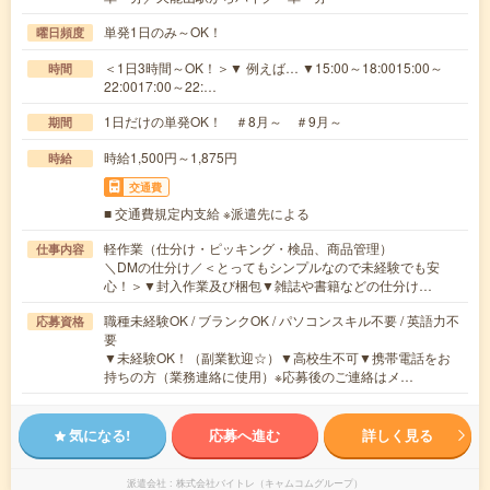
単発1日のみ～OK！
曜日頻度
＜1日3時間～OK！＞▼ 例えば… ▼15:00～18:0015:00～
時間
22:0017:00～22:…
1日だけの単発OK！ ＃8月～ ＃9月～
期間
時給1,500円～1,875円
時給
交通費
■ 交通費規定内支給 ※派遣先による
軽作業（仕分け・ピッキング・検品、商品管理）
仕事内容
＼DMの仕分け／＜とってもシンプルなので未経験でも安
心！＞▼封入作業及び梱包▼雑誌や書籍などの仕分け…
職種未経験OK / ブランクOK / パソコンスキル不要 / 英語力不
応募資格
要
▼未経験OK！（副業歓迎☆）▼高校生不可▼携帯電話をお
持ちの方（業務連絡に使用）※応募後のご連絡はメ…
気になる!
応募へ進む
詳しく見る
派遣会社
株式会社バイトレ（キャムコムグループ）