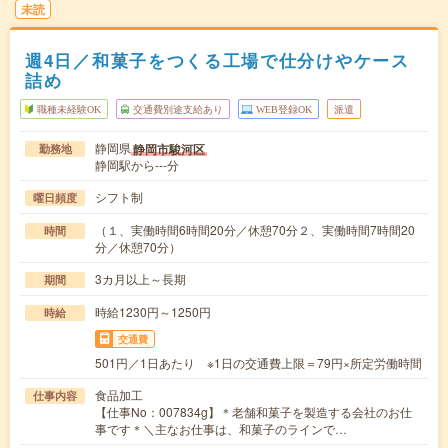
未読
週4日／和菓子をつくる工場で仕分けやケース
詰め
職種未経験OK
交通費別途支給あり
WEB登録OK
派遣
静岡県
静岡市駿河区
勤務地
静岡駅から---分
シフト制
曜日頻度
（１、実働時間6時間20分／休憩70分２、実働時間7時間20
時間
分／休憩70分）
3カ月以上～長期
期間
時給1230円～1250円
時給
交通費
501円／1日あたり ※1日の交通費上限＝79円×所定労働時間
食品加工
仕事内容
【仕事No：007834g】＊老舗和菓子を製造する会社のお仕
事です＊＼主なお仕事は、和菓子のラインで…