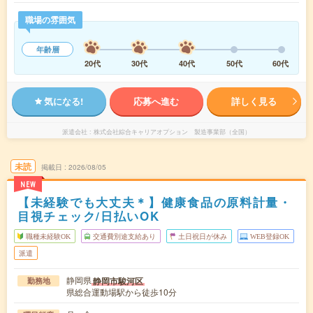
職場の雰囲気
年齢層
20代
30代
40代
50代
60代
気になる!
応募へ進む
詳しく見る
派遣会社
株式会社綜合キャリアオプション 製造事業部（全国）
未読
掲載日
2026/08/05
NEW
【未経験でも大丈夫＊】健康食品の原料計量・
目視チェック/日払いOK
職種未経験OK
交通費別途支給あり
土日祝日が休み
WEB登録OK
派遣
静岡県
静岡市駿河区
勤務地
県総合運動場駅から徒歩10分