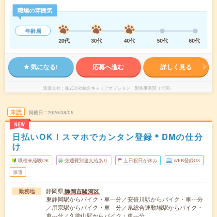
職場の雰囲気
年齢層
20代
30代
40代
50代
60代
気になる!
応募へ進む
詳しく見る
派遣会社
株式会社綜合キャリアオプション 製造事業部（全国）
未読
掲載日
2026/08/05
NEW
日払いOK！スマホでカンタン登録＊DMの仕分
け
職種未経験OK
交通費別途支給あり
土日祝日が休み
WEB登録OK
派遣
静岡県
静岡市駿河区
勤務地
東静岡駅からバイク・車---分／安倍川駅からバイク・車---分
／用宗駅からバイク・車---分／県総合運動場駅からバイク・
車---分／久能山駅からバイク・車---分