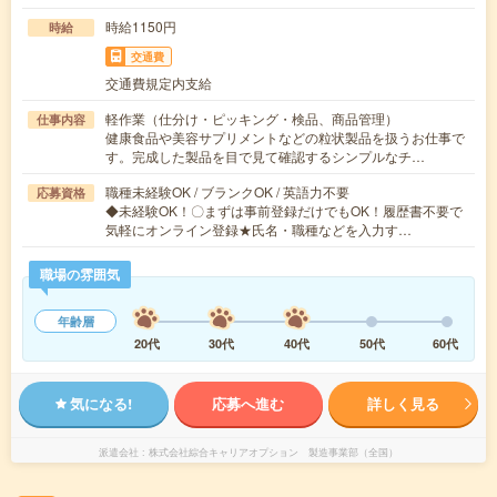
時給1150円
時給
交通費
交通費規定内支給
軽作業（仕分け・ピッキング・検品、商品管理）
仕事内容
健康食品や美容サプリメントなどの粒状製品を扱うお仕事で
す。完成した製品を目で見て確認するシンプルなチ…
職種未経験OK / ブランクOK / 英語力不要
応募資格
◆未経験OK！〇まずは事前登録だけでもOK！履歴書不要で
気軽にオンライン登録★氏名・職種などを入力す…
職場の雰囲気
年齢層
20代
30代
40代
50代
60代
気になる!
応募へ進む
詳しく見る
派遣会社
株式会社綜合キャリアオプション 製造事業部（全国）