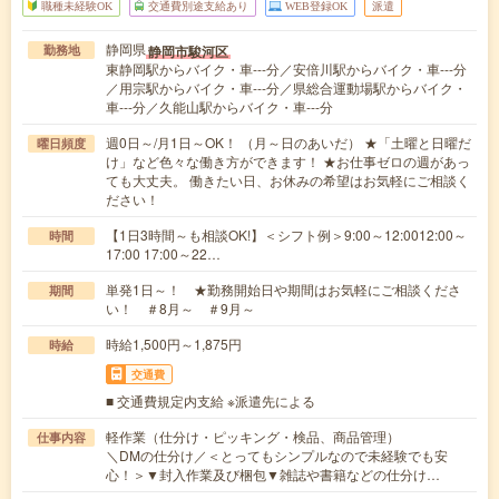
職種未経験OK
交通費別途支給あり
WEB登録OK
派遣
静岡県
静岡市駿河区
勤務地
東静岡駅からバイク・車---分／安倍川駅からバイク・車---分
／用宗駅からバイク・車---分／県総合運動場駅からバイク・
車---分／久能山駅からバイク・車---分
週0日～/月1日～OK！ （月～日のあいだ） ★「土曜と日曜だ
曜日頻度
け」など色々な働き方ができます！ ★お仕事ゼロの週があっ
ても大丈夫。 働きたい日、お休みの希望はお気軽にご相談く
ださい！
【1日3時間～も相談OK!】＜シフト例＞9:00～12:0012:00～
時間
17:00 17:00～22…
単発1日～！ ★勤務開始日や期間はお気軽にご相談くださ
期間
い！ ＃8月～ ＃9月～
時給1,500円～1,875円
時給
交通費
■ 交通費規定内支給 ※派遣先による
軽作業（仕分け・ピッキング・検品、商品管理）
仕事内容
＼DMの仕分け／＜とってもシンプルなので未経験でも安
心！＞▼封入作業及び梱包▼雑誌や書籍などの仕分け…