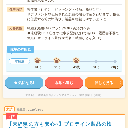
軽作業（仕分け・ピッキング・検品、商品管理）
仕事内容
サプリメントや包装された製品の梱包作業を行います。梱包
に使用する箱の準備や、製品を梱包しやすいように…
職種未経験OK / ブランクOK / 英語力不要
応募資格
◆未経験OK！〇まずは事前登録だけでもOK！履歴書不要で
気軽にオンライン登録★氏名・職種などを入力す…
職場の雰囲気
年齢層
20代
30代
40代
50代
60代
気になる!
応募へ進む
詳しく見る
派遣会社
株式会社綜合キャリアオプション 製造事業部（全国）
未読
掲載日
2026/08/05
NEW
【未経験の方も安心○】プロテイン製品の検