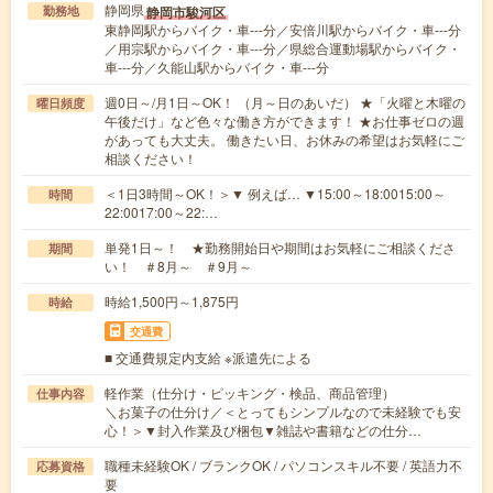
静岡県
静岡市駿河区
勤務地
東静岡駅からバイク・車---分／安倍川駅からバイク・車---分
／用宗駅からバイク・車---分／県総合運動場駅からバイク・
車---分／久能山駅からバイク・車---分
週0日～/月1日～OK！ （月～日のあいだ） ★「火曜と木曜の
曜日頻度
午後だけ」など色々な働き方ができます！ ★お仕事ゼロの週
があっても大丈夫。 働きたい日、お休みの希望はお気軽にご
相談ください！
＜1日3時間～OK！＞▼ 例えば… ▼15:00～18:0015:00～
時間
22:0017:00～22:…
単発1日～！ ★勤務開始日や期間はお気軽にご相談くださ
期間
い！ ＃8月～ ＃9月～
時給1,500円～1,875円
時給
交通費
■ 交通費規定内支給 ※派遣先による
軽作業（仕分け・ピッキング・検品、商品管理）
仕事内容
＼お菓子の仕分け／＜とってもシンプルなので未経験でも安
心！＞▼封入作業及び梱包▼雑誌や書籍などの仕分…
職種未経験OK / ブランクOK / パソコンスキル不要 / 英語力不
応募資格
要