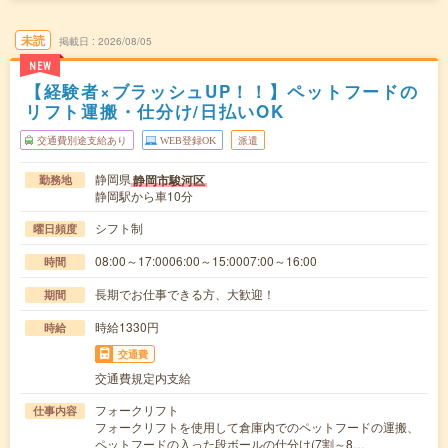
未読
掲載日
2026/08/05
NEW
【経験者×ブラッシュUP！！】ペットフードの
リフト運搬・仕分け/日払いOK
交通費別途支給あり
WEB登録OK
派遣
静岡県
静岡市駿河区
勤務地
静岡駅から車10分
シフト制
曜日頻度
08:00～17:0006:00～15:0007:00～16:00
時間
長期でお仕事できる方、大歓迎！
期間
時給1330円
時給
交通費
交通費規定内支給
フォークリフト
仕事内容
フォークリフトを使用して倉庫内でのペットフードの運搬、
ペットフードの入った段ボールの仕分け(7割～8…