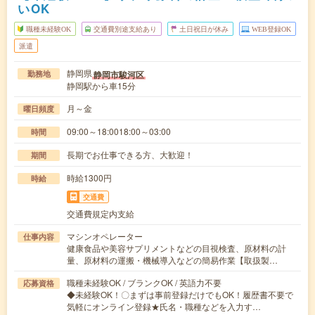
いOK
職種未経験OK
交通費別途支給あり
土日祝日が休み
WEB登録OK
派遣
静岡県
静岡市駿河区
勤務地
静岡駅から車15分
月～金
曜日頻度
09:00～18:0018:00～03:00
時間
長期でお仕事できる方、大歓迎！
期間
時給1300円
時給
交通費
交通費規定内支給
マシンオペレーター
仕事内容
健康食品や美容サプリメントなどの目視検査、原材料の計
量、原材料の運搬・機械導入などの簡易作業【取扱製…
職種未経験OK / ブランクOK / 英語力不要
応募資格
◆未経験OK！〇まずは事前登録だけでもOK！履歴書不要で
気軽にオンライン登録★氏名・職種などを入力す…