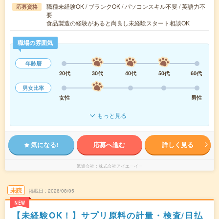
職種未経験OK / ブランクOK / パソコンスキル不要 / 英語力不
応募資格
要
食品製造の経験があると尚良し未経験スタート相談OK
職場の雰囲気
年齢層
20代
30代
40代
50代
60代
男女比率
女性
男性
もっと見る
気になる!
応募へ進む
詳しく見る
派遣会社
株式会社アイエーイー
未読
掲載日
2026/08/05
NEW
【未経験OK！】サプリ原料の計量・検査/日払