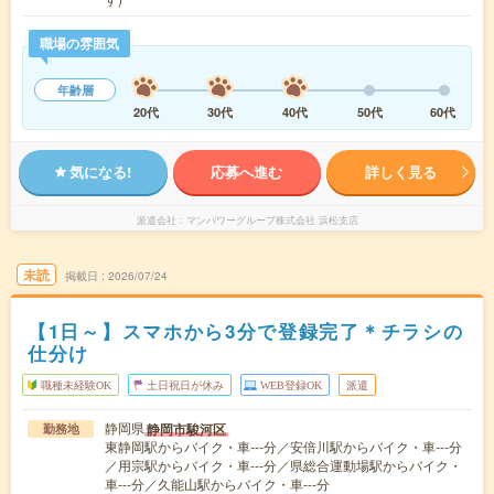
職場の雰囲気
年齢層
20代
30代
40代
50代
60代
気になる!
応募へ進む
詳しく見る
派遣会社
マンパワーグループ株式会社 浜松支店
未読
掲載日
2026/07/24
【1日～】スマホから3分で登録完了＊チラシの
仕分け
職種未経験OK
土日祝日が休み
WEB登録OK
派遣
静岡県
静岡市駿河区
勤務地
東静岡駅からバイク・車---分／安倍川駅からバイク・車---分
／用宗駅からバイク・車---分／県総合運動場駅からバイク・
車---分／久能山駅からバイク・車---分