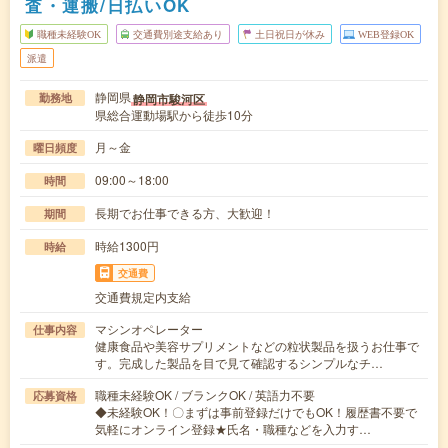
査・運搬/日払いOK
職種未経験OK
交通費別途支給あり
土日祝日が休み
WEB登録OK
派遣
静岡県
静岡市駿河区
勤務地
県総合運動場駅から徒歩10分
月～金
曜日頻度
09:00～18:00
時間
長期でお仕事できる方、大歓迎！
期間
時給1300円
時給
交通費
交通費規定内支給
マシンオペレーター
仕事内容
健康食品や美容サプリメントなどの粒状製品を扱うお仕事で
す。完成した製品を目で見て確認するシンプルなチ…
職種未経験OK / ブランクOK / 英語力不要
応募資格
◆未経験OK！〇まずは事前登録だけでもOK！履歴書不要で
気軽にオンライン登録★氏名・職種などを入力す…