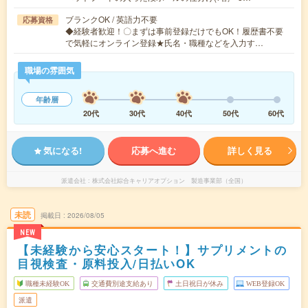
ブランクOK / 英語力不要
応募資格
◆経験者歓迎！〇まずは事前登録だけでもOK！履歴書不要
で気軽にオンライン登録★氏名・職種などを入力す…
職場の雰囲気
年齢層
20代
30代
40代
50代
60代
気になる!
応募へ進む
詳しく見る
派遣会社
株式会社綜合キャリアオプション 製造事業部（全国）
未読
掲載日
2026/08/05
NEW
【未経験から安心スタート！】サプリメントの
目視検査・原料投入/日払いOK
職種未経験OK
交通費別途支給あり
土日祝日が休み
WEB登録OK
派遣