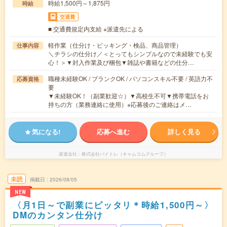
時給1,500円～1,875円
時給
交通費
■ 交通費規定内支給 ※派遣先による
軽作業（仕分け・ピッキング・検品、商品管理）
仕事内容
＼チラシの仕分け／＜とってもシンプルなので未経験でも安
心！＞▼封入作業及び梱包▼雑誌や書籍などの仕分…
職種未経験OK / ブランクOK / パソコンスキル不要 / 英語力不
応募資格
要
▼未経験OK！（副業歓迎☆）▼高校生不可▼携帯電話をお
持ちの方（業務連絡に使用）※応募後のご連絡はメ…
気になる!
応募へ進む
詳しく見る
派遣会社
株式会社バイトレ（キャムコムグループ）
未読
掲載日
2026/08/05
NEW
〈月1日～で副業にピッタリ＊時給1,500円～〉
DMのカンタン仕分け