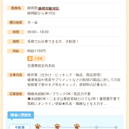
静岡県
静岡市駿河区
勤務地
静岡駅から車15分
月～金
曜日頻度
09:00～18:00
時間
長期でお仕事できる方、大歓迎！
期間
時給1150円
時給
交通費
交通費規定内支給
軽作業（仕分け・ピッキング・検品、商品管理）
仕事内容
健康食品や美容サプリメントなどの粒状の製品に対しての目
視検査で形やキズ等をチェック。原材料の計量を行…
職種未経験OK / ブランクOK / 英語力不要
応募資格
◆未経験OK！〇まずは事前登録だけでもOK！履歴書不要で
気軽にオンライン登録★氏名・職種などを入力す…
職場の雰囲気
年齢層