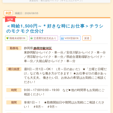
派遣会社
株式会社バイトレ（キャムコムグループ）
未読
掲載日
2026/08/05
NEW
＜時給1,500円～＊好きな時にお仕事＞チラシ
のモクモク仕分け
職種未経験OK
交通費別途支給あり
WEB登録OK
派遣
静岡県
静岡市駿河区
勤務地
東静岡駅からバイク・車---分／安倍川駅からバイク・車---分
／用宗駅からバイク・車---分／県総合運動場駅からバイク・
車---分／久能山駅からバイク・車---分
週0日～/月1日～OK！ （月～日のあいだ） ★「土曜と日曜だ
曜日頻度
け」など色々な働き方ができます！ ★お仕事ゼロの週があっ
ても大丈夫。 働きたい日、お休みの希望はお気軽にご相談く
ださい！
9:00～17:0010:00～19:00 など■ 他の時間帯もお気軽にご
時間
相談ください！
単発1日～！ ★勤務開始日や期間はお気軽にご相談くださ
期間
い！ ＃8月～ ＃9月～