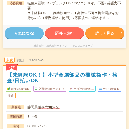
職種未経験OK / ブランクOK / パソコンスキル不要 / 英語力不
応募資格
要
▼未経験OK！（副業歓迎☆）▼高校生不可▼携帯電話をお
持ちの方（業務連絡に使用）※応募後のご連絡はメ…
気になる!
応募へ進む
詳しく見る
派遣会社
株式会社バイトレ（キャムコムグループ）
未読
掲載日
2026/08/05
NEW
【未経験OK！】小型金属部品の機械操作・検
査/日払いOK
職種未経験OK
交通費別途支給あり
土日祝日が休み
WEB登録OK
派遣
静岡県
静岡市駿河区
勤務地
月～金
曜日頻度
08:30～17:30
時間