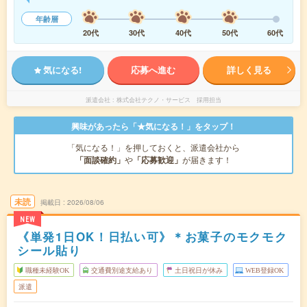
年齢層
20代
30代
40代
50代
60代
気になる!
応募へ進む
詳しく見る
派遣会社
株式会社テクノ・サービス 採用担当
興味があったら「★気になる！」をタップ！
「気になる！」を押しておくと、派遣会社から
「面談確約」
や
「応募歓迎」
が届きます！
未読
掲載日
2026/08/06
NEW
《単発1日OK！日払い可》＊お菓子のモクモク
シール貼り
職種未経験OK
交通費別途支給あり
土日祝日が休み
WEB登録OK
派遣