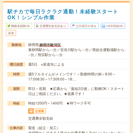
駅チカで毎日ラクラク通勤！未経験スタート
OK！シンプル作業
職種未経験OK
交通費別途支給あり
土日祝日が休み
WEB登録OK
派遣
静岡県
静岡市駿河区
勤務地
東静岡駅から---分／安倍川駅から---分／県総合運動場駅から-
--分／用宗駅から---分
週5日 ※派遣先による
曜日頻度
週5フルタイムがメインです！＜勤務時間の例＞8:00～
時間
17:008:30～17:309:00～18:…
即日～長期 ★応募から「最短2日後」に勤務OK！スタート
期間
日はご相談ください。★急募です！
時給1200円～1400円 ★Wワーク不可
時給
交通費
交通費全額支給
製造（組立・加工）
仕事内容
未経験からできる人気のお仕事多数！力のいらないカンタン