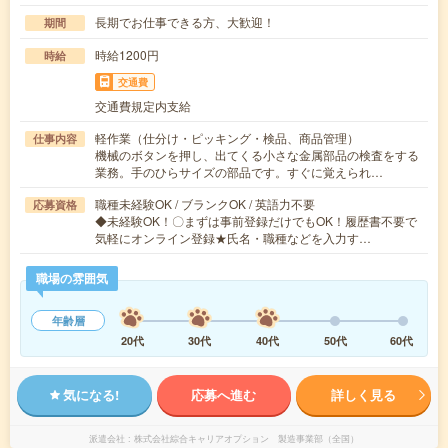
長期でお仕事できる方、大歓迎！
期間
時給1200円
時給
交通費
交通費規定内支給
軽作業（仕分け・ピッキング・検品、商品管理）
仕事内容
機械のボタンを押し、出てくる小さな金属部品の検査をする
業務。手のひらサイズの部品です。すぐに覚えられ…
職種未経験OK / ブランクOK / 英語力不要
応募資格
◆未経験OK！〇まずは事前登録だけでもOK！履歴書不要で
気軽にオンライン登録★氏名・職種などを入力す…
職場の雰囲気
年齢層
20代
30代
40代
50代
60代
気になる!
応募へ進む
詳しく見る
派遣会社
株式会社綜合キャリアオプション 製造事業部（全国）