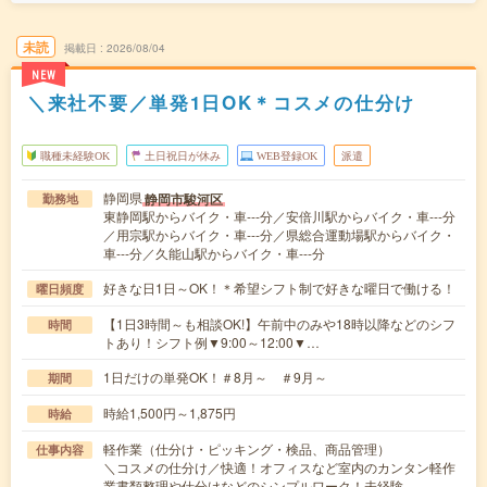
未読
掲載日
2026/08/04
NEW
＼来社不要／単発1日OK＊コスメの仕分け
職種未経験OK
土日祝日が休み
WEB登録OK
派遣
静岡県
静岡市駿河区
勤務地
東静岡駅からバイク・車---分／安倍川駅からバイク・車---分
／用宗駅からバイク・車---分／県総合運動場駅からバイク・
車---分／久能山駅からバイク・車---分
好きな日1日～OK！＊希望シフト制で好きな曜日で働ける！
曜日頻度
【1日3時間～も相談OK!】午前中のみや18時以降などのシフ
時間
トあり！シフト例▼9:00～12:00▼…
1日だけの単発OK！＃8月～ ＃9月～
期間
時給1,500円～1,875円
時給
軽作業（仕分け・ピッキング・検品、商品管理）
仕事内容
＼コスメの仕分け／快適！オフィスなど室内のカンタン軽作
業書類整理や仕分けなどのシンプルワーク！未経験…