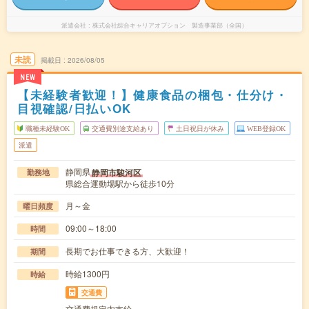
派遣会社
株式会社綜合キャリアオプション 製造事業部（全国）
未読
掲載日
2026/08/05
NEW
【未経験者歓迎！】健康食品の梱包・仕分け・
目視確認/日払いOK
職種未経験OK
交通費別途支給あり
土日祝日が休み
WEB登録OK
派遣
静岡県
静岡市駿河区
勤務地
県総合運動場駅から徒歩10分
月～金
曜日頻度
09:00～18:00
時間
長期でお仕事できる方、大歓迎！
期間
時給1300円
時給
交通費
交通費規定内支給