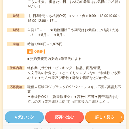
ても大丈夫。 働きたい日、お休みの希望はお気軽にご相談く
ださい！
【1日3時間～も相談OK!】＜シフト例＞9:00～12:0010:00～
時間
15:00 12:00～17…
単発1日～！ ★勤務開始日や期間はお気軽にご相談くださ
期間
い！ ＃8月～ ＃9月～
時給1,500円～1,875円
時給
交通費
■ 交通費規定内支給 ※派遣先による
軽作業（仕分け・ピッキング・検品、商品管理）
仕事内容
＼文房具の仕分け／＜とってもシンプルなので未経験でも安
心！＞▼封入作業及び梱包▼雑誌や書籍などの仕分…
職種未経験OK / ブランクOK / パソコンスキル不要 / 英語力不
応募資格
要
▼未経験OK！（副業歓迎☆）▼高校生不可▼携帯電話をお
持ちの方（業務連絡に使用）※応募後のご連絡はメ…
気になる!
応募へ進む
詳しく見る