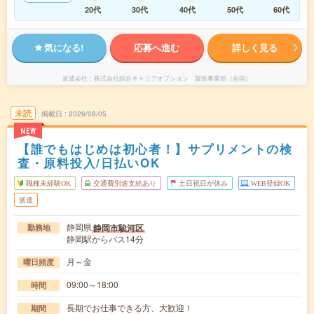
20代
30代
40代
50代
60代
気になる!
応募へ進む
詳しく見る
派遣会社
株式会社綜合キャリアオプション 製造事業部（全国）
未読
掲載日
2026/08/05
NEW
【誰でもはじめは初心者！】サプリメントの検
査・原料投入/日払いOK
職種未経験OK
交通費別途支給あり
土日祝日が休み
WEB登録OK
派遣
静岡県
静岡市駿河区
勤務地
静岡駅からバス14分
月～金
曜日頻度
09:00～18:00
時間
長期でお仕事できる方、大歓迎！
期間