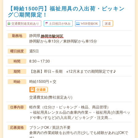
【時給1500円】福祉用具の入出荷・ピッキン
グ〇期間限定！
交通費別途支給あり
土日祝日が休み
WEB登録OK
派遣
静岡県
静岡市駿河区
勤務地
静岡駅から車13分／東静岡駅から車15分
週5日
曜日頻度
8:30～17:30
時間
【急募】即日～長期 ※12月末までの期間限定です♪
期間
時給1500円＋交
時給
交通費
交通費支給(弊社規定あり)
軽作業（仕分け・ピッキング・検品、商品管理）
仕事内容
～福祉用具レンタル品の倉庫内作業～・福祉用具(介護用ベッ
ドや車いすなど)の入出荷／ピッキング・注文商…
ブランクOK / 英語力不要
応募資格
倉庫内の作業経験をお持ちの方(少しでも経験があればOKで
す)