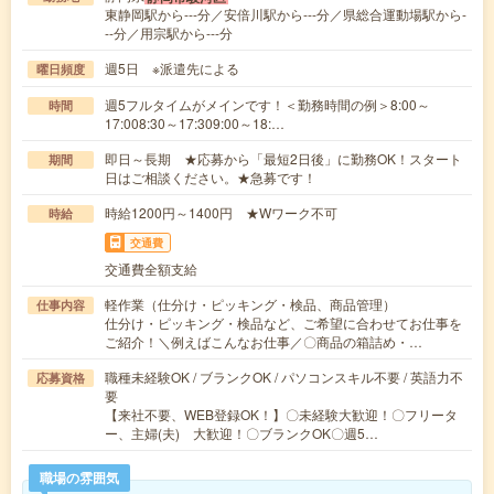
東静岡駅から---分／安倍川駅から---分／県総合運動場駅から-
--分／用宗駅から---分
週5日 ※派遣先による
曜日頻度
週5フルタイムがメインです！＜勤務時間の例＞8:00～
時間
17:008:30～17:309:00～18:…
即日～長期 ★応募から「最短2日後」に勤務OK！スタート
期間
日はご相談ください。★急募です！
時給1200円～1400円 ★Wワーク不可
時給
交通費
交通費全額支給
軽作業（仕分け・ピッキング・検品、商品管理）
仕事内容
仕分け・ピッキング・検品など、ご希望に合わせてお仕事を
ご紹介！＼例えばこんなお仕事／〇商品の箱詰め・…
職種未経験OK / ブランクOK / パソコンスキル不要 / 英語力不
応募資格
要
【来社不要、WEB登録OK！】〇未経験大歓迎！〇フリータ
ー、主婦(夫) 大歓迎！〇ブランクOK〇週5…
職場の雰囲気