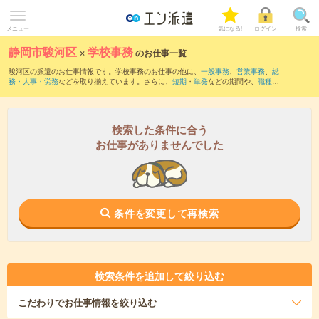
メニュー
気になる!
ログイン
検索
静岡市駿河区
×
学校事務
のお仕事一覧
駿河区の派遣のお仕事情報です。学校事務のお仕事の他に、
一般事務
、
営業事務
、
総
務・人事・労務
などを取り揃えています。さらに、
短期
・
単発
などの期間や、
職種未
経験OK
などのこだわり条件で絞り込んでいただけます。職種辞典：
学校事務のお仕事
とは？とは？
検索した条件に合う
お仕事がありませんでした
条件を変更して再検索
検索条件を追加して絞り込む
こだわり
でお仕事情報を絞り込む