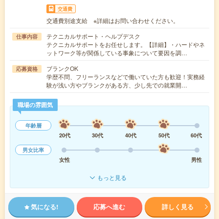
交通費
交通費別途支給 ※詳細はお問い合わせください。
テクニカルサポート・ヘルプデスク
仕事内容
テクニカルサポートをお任せします。【詳細】・ハードやネ
ットワーク等が関係している事象について要因を調…
ブランクOK
応募資格
学歴不問、フリーランスなどで働いていた方も歓迎！実務経
験が浅い方やブランクがある方、少し先での就業開…
職場の雰囲気
年齢層
20代
30代
40代
50代
60代
男女比率
女性
男性
もっと見る
気になる!
応募へ進む
詳しく見る