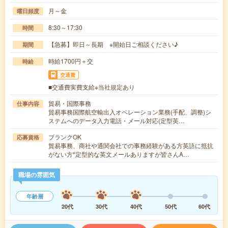
月～金
曜日頻度
8:30～17:30
時間
【急募】即日～長期 ※開始日ご相談ください♪
期間
時給1700円＋交
時給
交通費
■交通費実費支給※当社規定あり
貿易・国際事務
仕事内容
貿易事務国際航空輸出入オペレーション業務(手配、調整)シ
ステムへのデータ入力電話・メール対応(定型英…
ブランクOK
応募資格
貿易事務、商社や通関会社での事務経験がある方英語に抵抗
がない方*定型的な英文メールありますが皆さんA…
職場の雰囲気
年齢層
20代
30代
40代
50代
60代