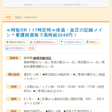
派遣会社
パーソルクロステクノロジー株式会社IT派遣サービス
未読
掲載日
2026/08/01
≪時短OK！17時定時≫体温・血圧の記録メイ
ン＊看護師資格で高時給2240円！
職種未経験OK
交通費別途支給あり
土日祝日が休み
残業なし
WEB登録OK
派遣
静岡県
静岡市駿河区
勤務地
東静岡駅から---分／安倍川駅から---分／用宗駅から---分／県
総合運動場駅から---分
週3日～OK！ ■曜日固定の相談OK！ ■ご希望の曜日をご相談
曜日頻度
ください！
＼日勤のみ／シフト例・10:00～15:00・9:00～17:00（休憩
時間
60分）■ご希望があればその…
2ヶ月～ ■ご応募から最短3日後に開始可能 8月～、9月ス
期間
タートもOK！
時給2240円～ ■週払いOK ■日収1万7920円以上
時給