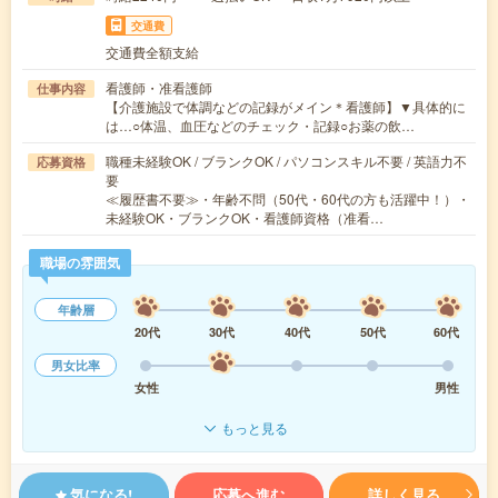
交通費
交通費全額支給
看護師・准看護師
仕事内容
【介護施設で体調などの記録がメイン＊看護師】▼具体的に
は…○体温、血圧などのチェック・記録○お薬の飲…
職種未経験OK / ブランクOK / パソコンスキル不要 / 英語力不
応募資格
要
≪履歴書不要≫・年齢不問（50代・60代の方も活躍中！）・
未経験OK・ブランクOK・看護師資格（准看…
職場の雰囲気
年齢層
20代
30代
40代
50代
60代
男女比率
女性
男性
もっと見る
気になる!
応募へ進む
詳しく見る