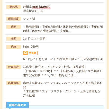
静岡県
静岡市駿河区
勤務地
用宗駅から---分
シフト制
曜日頻度
（勤務時間1：実働6.75時間／休憩60分勤務時間2：実働6.75
時間
時間／休憩60分勤務時間3：実働8…
3カ月以上～長期
期間
時給1950円
時給
交通費
632円／1日あたり ※1日の交通費上限＝79円×所定労働時間
軽作業（仕分け・ピッキング・検品、商品管理）
仕事内容
【仕事No：007688g】＊＊ 未経験OK／交代制／大手製紙工
場で安定勤務 ＊＊＼コピー機などに使…
職種未経験OK / ブランクOK / パソコンスキル不要 / 英語力不
応募資格
要
＊未経験OK＊フォークリフト・クレーン・玉掛け資格ある
方も歓迎
職場の雰囲気