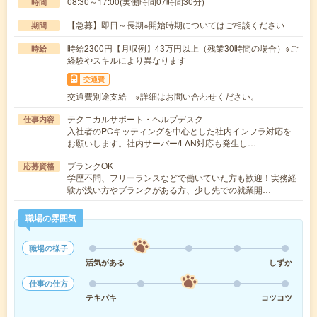
08:30～17:00(実働時間07時間30分)
時間
【急募】即日～長期※開始時期についてはご相談ください
期間
時給2300円【月収例】43万円以上（残業30時間の場合）※ご
時給
経験やスキルにより異なります
交通費
交通費別途支給 ※詳細はお問い合わせください。
テクニカルサポート・ヘルプデスク
仕事内容
入社者のPCキッティングを中心とした社内インフラ対応を
お願いします。社内サーバー/LAN対応も発生し…
ブランクOK
応募資格
学歴不問、フリーランスなどで働いていた方も歓迎！実務経
験が浅い方やブランクがある方、少し先での就業開…
職場の雰囲気
職場の様子
活気がある
しずか
仕事の仕方
テキパキ
コツコツ