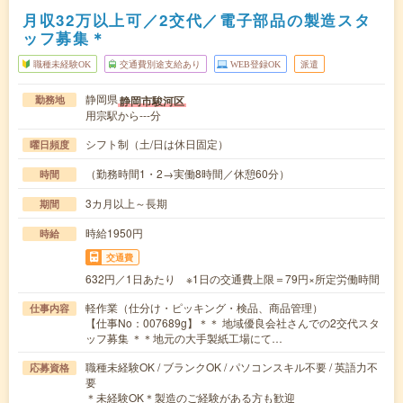
月収32万以上可／2交代／電子部品の製造スタ
ッフ募集＊
職種未経験OK
交通費別途支給あり
WEB登録OK
派遣
静岡県
静岡市駿河区
勤務地
用宗駅から---分
シフト制（土/日は休日固定）
曜日頻度
（勤務時間1・2→実働8時間／休憩60分）
時間
3カ月以上～長期
期間
時給1950円
時給
交通費
632円／1日あたり ※1日の交通費上限＝79円×所定労働時間
軽作業（仕分け・ピッキング・検品、商品管理）
仕事内容
【仕事No：007689g】＊＊ 地域優良会社さんでの2交代スタ
ッフ募集 ＊＊地元の大手製紙工場にて…
職種未経験OK / ブランクOK / パソコンスキル不要 / 英語力不
応募資格
要
＊未経験OK＊製造のご経験がある方も歓迎