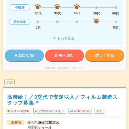
年齢層
20代
30代
40代
50代
60代
男女比率
女性
男性
もっと見る
気になる!
応募へ進む
詳しく見る
派遣会社
株式会社アイエーイー
未読
高時給！／3交代で安定収入／フィルム製造ス
タッフ募集＊
職種未経験OK
交通費別途支給あり
WEB登録OK
派遣
静岡県
静岡市駿河区
勤務地
用宗駅から---分