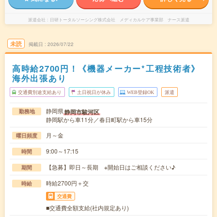
派遣会社
日研トータルソーシング株式会社 メディカルケア事業部 ナース派遣
未読
掲載日
2026/07/22
高時給2700円！《機器メーカー*工程技術者》
海外出張あり
交通費別途支給あり
土日祝日が休み
WEB登録OK
派遣
静岡県
静岡市駿河区
勤務地
静岡駅から車11分／春日町駅から車15分
月～金
曜日頻度
9:00～17:15
時間
【急募】即日～長期 ※開始日はご相談ください♪
期間
時給2700円＋交
時給
交通費
■交通費全額支給(社内規定あり)