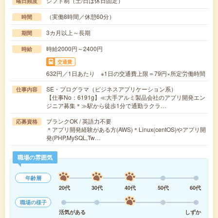
シフト制（土/日は休日固定）
曜日頻度
（実働8時間／休憩60分）
時間
3カ月以上～長期
期間
時給2000円～2400円
時給
交通費
632円／1日あたり ※1日の交通費上限＝79円×所定労働時間
SE・プログラマ（ビジネスアプリケーション系）
仕事内容
【仕事No：6191g】≪大手アルミ製品会社のアプリ開発エン
ジニア募集＊≫駅から徒歩1分で通勤ラクラ…
ブランクOK / 英語力不要
応募資格
＊アプリ開発経験がある方(AWS)＊Linux(centOS)やアプリ開
発(PHP,MySQL,Tw…
職場の雰囲気
年齢層
20代
30代
40代
50代
60代
職場の様子
活気がある
しずか