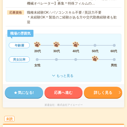
機械オペレーター】募集＊特殊フィルムの…
職種未経験OK / パソコンスキル不要 / 英語力不要
応募資格
＊未経験OK＊製造のご経験がある方や交代勤務経験者も歓
迎
職場の雰囲気
年齢層
20代
30代
40代
50代
60代
男女比率
女性
男性
もっと見る
気になる!
応募へ進む
詳しく見る
派遣会社
株式会社アイエーイー
未読