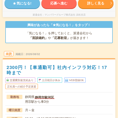
気になる!
応募へ進む
詳しく見る
派遣会社
マンパワーグループ株式会社 浜松支店
興味があったら「★気になる！」をタップ！
「気になる！」を押しておくと、派遣会社から
「面談確約」
や
「応募歓迎」
が届きます！
未読
掲載日
2026/08/02
2300円！【車通勤可】社内インフラ対応！17
時まで
交通費別途支給あり
土日祝日が休み
WEB登録OK
正社員への紹介予定派遣
静岡県
静岡市駿河区
勤務地
用宗駅から車3分
月～金
曜日頻度