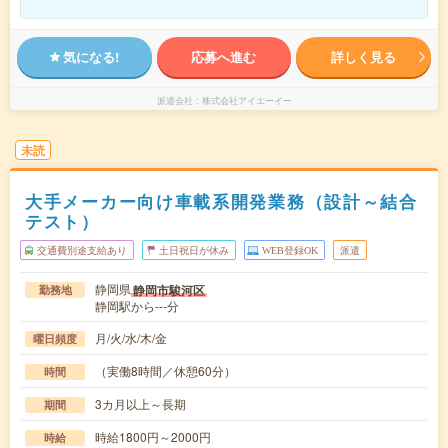
気になる!
応募へ進む
詳しく見る
派遣会社
株式会社アイエーイー
未読
大手メーカー向け車載系開発業務（設計～結合
テスト）
交通費別途支給あり
土日祝日が休み
WEB登録OK
派遣
静岡県
静岡市駿河区
勤務地
静岡駅から---分
月/火/水/木/金
曜日頻度
（実働8時間／休憩60分）
時間
3カ月以上～長期
期間
時給1800円～2000円
時給