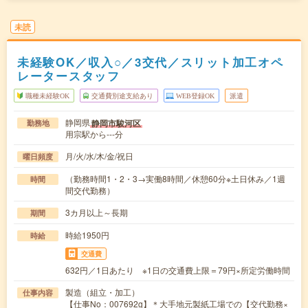
未読
未経験OK／収入○／3交代／スリット加工オペ
レータースタッフ
職種未経験OK
交通費別途支給あり
WEB登録OK
派遣
静岡県
静岡市駿河区
勤務地
用宗駅から---分
月/火/水/木/金/祝日
曜日頻度
（勤務時間1・2・3→実働8時間／休憩60分※土日休み／1週
時間
間交代勤務）
3カ月以上～長期
期間
時給1950円
時給
交通費
632円／1日あたり ※1日の交通費上限＝79円×所定労働時間
製造（組立・加工）
仕事内容
【仕事No：007692g】＊大手地元製紙工場での【交代勤務×