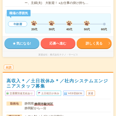
ー、主婦(夫) 大歓迎！ ※お仕事の掛け持ち…
職場の雰囲気
年齢層
20代
30代
40代
50代
60代
気になる!
応募へ進む
詳しく見る
派遣会社
株式会社テクノ・サービス
未読
高収入＊／土日祝休み＊／社内システムエンジ
ニアスタッフ募集
交通費別途支給あり
土日祝日が休み
WEB登録OK
派遣
静岡県
静岡市駿河区
勤務地
静岡駅から---分