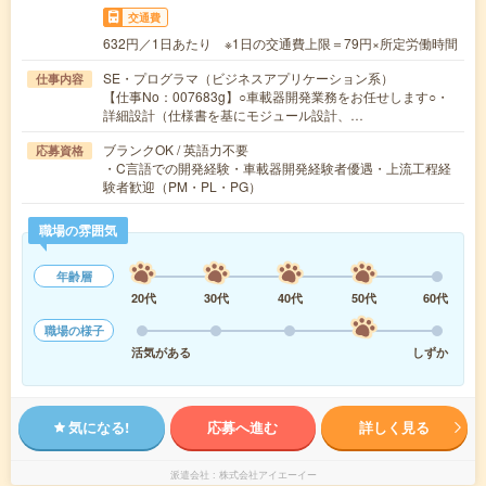
交通費
632円／1日あたり ※1日の交通費上限＝79円×所定労働時間
SE・プログラマ（ビジネスアプリケーション系）
仕事内容
【仕事No：007683g】○車載器開発業務をお任せします○・
詳細設計（仕様書を基にモジュール設計、…
ブランクOK / 英語力不要
応募資格
・C言語での開発経験・車載器開発経験者優遇・上流工程経
験者歓迎（PM・PL・PG）
職場の雰囲気
年齢層
20代
30代
40代
50代
60代
職場の様子
活気がある
しずか
気になる!
応募へ進む
詳しく見る
派遣会社
株式会社アイエーイー