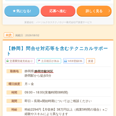
気になる!
応募へ進む
詳しく見る
派遣会社
パーソルクロステクノロジー株式会社IT派遣サービス
未読
掲載日
2026/08/02
【静岡】問合せ対応等を含むテクニカルサポー
ト
交通費別途支給あり
土日祝日が休み
WEB登録OK
派遣
静岡県
静岡市駿河区
勤務地
静岡駅から徒歩5分
月～金
曜日頻度
09:00～18:00(実働時間08時間)
時間
即日～長期※開始時期についてはご相談ください
期間
時給2294円【月収例】38万円以上（残業5時間の場合）※ご
時給
経験やスキルにより異なります