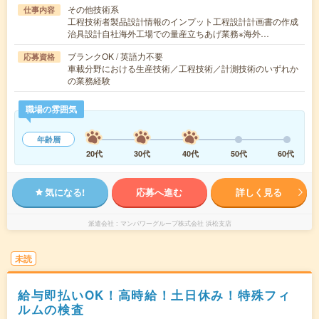
その他技術系
仕事内容
工程技術者製品設計情報のインプット工程設計計画書の作成
治具設計自社海外工場での量産立ちあげ業務※海外…
ブランクOK / 英語力不要
応募資格
車載分野における生産技術／工程技術／計測技術のいずれか
の業務経験
職場の雰囲気
年齢層
20代
30代
40代
50代
60代
気になる!
応募へ進む
詳しく見る
派遣会社
マンパワーグループ株式会社 浜松支店
未読
給与即払いOK！高時給！土日休み！特殊フィ
ルムの検査