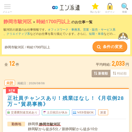
メニュー
気になる!
ログイン
検索
静岡市駿河区
×
時給1700円以上
のお仕事一覧
駿河区の派遣のお仕事情報です。
オフィスワーク・事務系
、
営業・販売・サービス系
、
クリエイティブ系
などのお仕事を取り揃えています。さらに、
短期
・
単発
などの期
間や、
職種未経験OK
などのこだわり条件で絞り込んでいただけます。
条件の変更
静岡市駿河区 / 時給1700円以上
12
2,033
全
件
平均時給:
円
時給順
新着順
未読
掲載日
2026/08/06
NEW
正社員チャンスあり！残業ほなし！《月収例28
万～*貿易事務》
交通費別途支給あり
土日祝日が休み
WEB登録OK
派遣
静岡県
静岡市駿河区
勤務地
静岡駅から徒歩5分／新静岡駅から徒歩10分