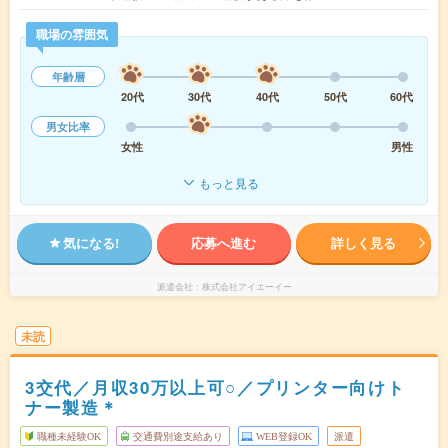
職場の雰囲気
年齢層
20代
30代
40代
50代
60代
男女比率
女性
男性
もっと見る
気になる!
応募へ進む
詳しく見る
派遣会社
株式会社アイエーイー
未読
3交代／月収30万以上可○／プリンター向けト
ナー製造＊
職種未経験OK
交通費別途支給あり
WEB登録OK
派遣