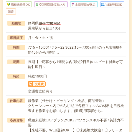
職種未経験OK
交通費別途支給あり
土日祝日が休み
WEB登録OK
派遣
静岡県
静岡市駿河区
勤務地
用宗駅から徒歩10分
月～金・土・祝
曜日頻度
7:15～15:0014:45～22:3022:15～7:00※表記のうち実働6時
時間
間45分から7時間…
長期【ご応募から1週間以内(最短2日目)のスピード就業が可
期間
能】即日～
時給1900円
時給
交通費
交通費支給有り
軽作業（仕分け・ピッキング・検品、商品管理）
仕事内容
クリーンルーム内での2人1組で各種フィルムの材料を目視検
査する作業をお願いします。(派遣)用宗駅から…
職種未経験OK / ブランクOK / パソコンスキル不要 / 英語力不
応募資格
要
【来社不要、WEB登録OK！】〇未経験大歓迎！〇フリータ