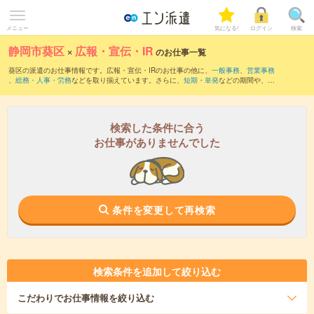
メニュー
気になる!
ログイン
検索
静岡市葵区
×
広報・宣伝・IR
のお仕事一覧
葵区の派遣のお仕事情報です。広報・宣伝・IRのお仕事の他に、
一般事務
、
営業事務
、
総務・人事・労務
などを取り揃えています。さらに、
短期
・
単発
などの期間や、
職
種未経験OK
などのこだわり条件で絞り込んでいただけます。職種辞典：
広報・宣伝・
IRのお仕事とは？とは？
検索した条件に合う
お仕事がありませんでした
条件を変更して再検索
検索条件を追加して絞り込む
こだわり
でお仕事情報を絞り込む