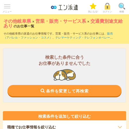
メニュー
気になる!
ログイン
検索
その他岐阜県
×
営業・販売・サービス系
×
交通費別途支給
あり
のお仕事一覧
その他岐阜県の派遣のお仕事情報です。営業・販売・サービス系のお仕事には、
販売
（アパレル・ファッション・コスメ）
、
テレマーケティング・テレフォンオペレータ
ー・コールセンター
、
窓口・ショールーム・カウンター受付
などがあります。交通費
別途支給ありの条件の他に、
職種未経験OK
、
友だちと一緒の応募OK
、
10名以上の大
量募集
などのこだわり条件も取り揃えています。
検索した条件に合う
お仕事がありませんでした
条件を変更して再検索
検索条件を追加して絞り込む
職種
でお仕事情報を絞り込む