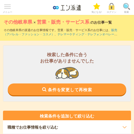
メニュー
気になる!
ログイン
検索
その他岐阜県
×
営業・販売・サービス系
のお仕事一覧
その他岐阜県の派遣のお仕事情報です。営業・販売・サービス系のお仕事には、
販売
（アパレル・ファッション・コスメ）
、
テレマーケティング・テレフォンオペレータ
ー・コールセンター
、
窓口・ショールーム・カウンター受付
などがあります。さら
に、
短期
・
単発
などの期間や、
職種未経験OK
などのこだわり条件で絞り込んでいただ
けます。
検索した条件に合う
お仕事がありませんでした
条件を変更して再検索
検索条件を追加して絞り込む
職種
でお仕事情報を絞り込む