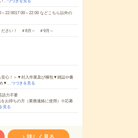
い…
つづきを見る
～22:0017:00～22:00 などこちら以外の
ださい！ ＃8月～ ＃9月～
も安心！＞▼封入作業及び梱包▼雑誌や書
め▼…
つづきを見る
 英語力不要
話をお持ちの方（業務連絡に使用）※応募
を見る
詳しく見る