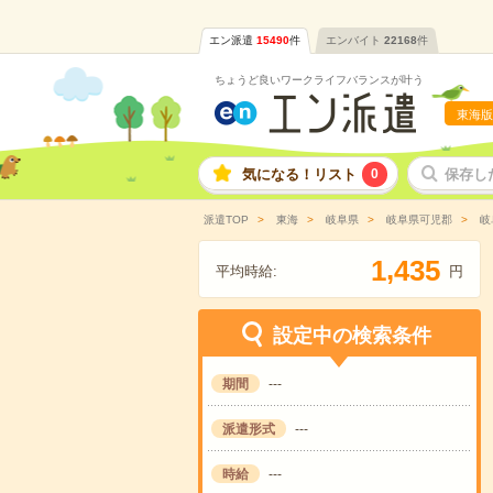
エン派遣
15490
件
エンバイト
22168
件
ちょうど良いワークライフバランスが叶う
東海版
気になる！リスト
0
保存し
派遣TOP
東海
岐阜県
岐阜県可児郡
岐
,
1
4
3
5
平均時給:
円
設定中の検索条件
期間
---
派遣形式
---
時給
---