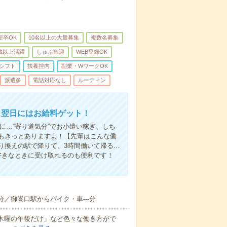
新卒OK
10名以上の大量募集
複数名募集
0歳以上活躍
しゅふ歓迎
WEB登録OK
シフト
扶養控内
副業・WワークOK
派遣多
電話対応なし
ルーティン
…翌日にはお給料ゲット！
に…“寄り道気分”でお小遣い稼ぎ、しち
もきっとありますよ！【先輩はこんな働
り換えの駅で降りて、3時間働いて帰る…
好きなときに受け取れるのも便利です！
分／御嵩口駅からバイク・車---分
と木曜の午後だけ」など色々な働き方がで