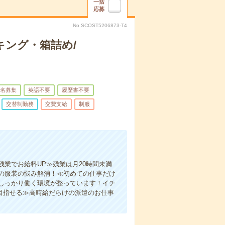
一括
応募
No.SCOST5206873-T4
ング・箱詰め/
名募集
英語不要
履歴書不要
交替制勤務
交費支給
制服
業でお給料UP≫残業は月20時間未満
の服装の悩み解消！≪初めての仕事だけ
しっかり働く環境が整っています！イチ
目指せる≫高時給だらけの派遣のお仕事