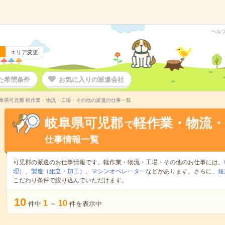
ヘル
エリア変更
た希望条件
お気に入りの派遣会社
阜県可児郡 軽作業・物流・工場・その他の派遣の仕事一覧
岐阜県可児郡
軽作業・物流
で
仕事情報一覧
可児郡の派遣のお仕事情報です。軽作業・物流・工場・その他のお仕事には、
理）
、
製造（組立・加工）
、
マシンオペレーター
などがあります。さらに、
短
こだわり条件で絞り込んでいただけます。
10
1
10
件中
～
件を表示中