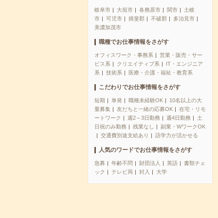
岐阜市
大垣市
各務原市
関市
土岐
市
可児市
揖斐郡
不破郡
多治見市
美濃加茂市
職種でお仕事情報をさがす
オフィスワーク・事務系
営業・販売・サー
ビス系
クリエイティブ系
IT・エンジニア
系
技術系
医療・介護・福祉・教育系
こだわりでお仕事情報をさがす
短期
単発
職種未経験OK
10名以上の大
量募集
友だちと一緒の応募OK
在宅・リモ
ートワーク
週2～3日勤務
週4日勤務
土
日祝のみ勤務
残業なし
副業・WワークOK
交通費別途支給あり
語学力が活かせる
人気のワードでお仕事情報をさがす
急募
年齢不問
財団法人
英語
書類チェ
ック
テレビ局
封入
大学