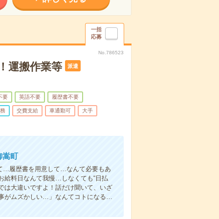
一括
応募
No.786523
！運搬作業等
派遣
不要
英語不要
履歴書不要
務
交費支給
車通勤可
大手
御嵩町
て…履歴書を用意して…なんて必要もあ
お給料日なんて我慢…しなくても“日払
い”では大違いですよ！話だけ聞いて、いざ
事がムズかしい…」なんてコトになる…