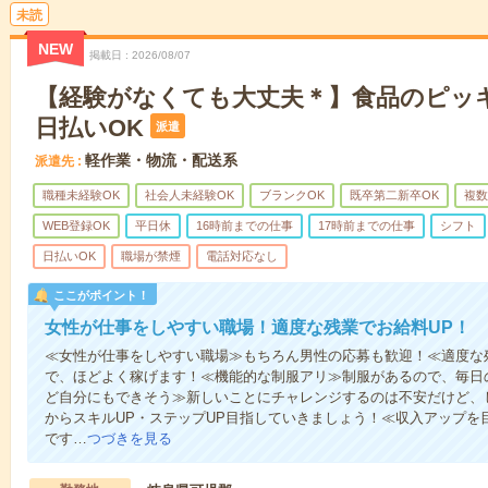
未読
NEW
掲載日
2026/08/07
【経験がなくても大丈夫＊】食品のピッキ
日払いOK
派遣
軽作業・物流・配送系
派遣先
職種未経験OK
社会人未経験OK
ブランクOK
既卒第二新卒OK
複数
WEB登録OK
平日休
16時前までの仕事
17時前までの仕事
シフト
日払いOK
職場が禁煙
電話対応なし
ここがポイント！
女性が仕事をしやすい職場！適度な残業でお給料UP！
≪女性が仕事をしやすい職場≫もちろん男性の応募も歓迎！≪適度な残
で、ほどよく稼げます！≪機能的な制服アリ≫制服があるので、毎日
ど自分にもできそう≫新しいことにチャレンジするのは不安だけど、
からスキルUP・ステップUP目指していきましょう！≪収入アップを
です…
つづきを見る