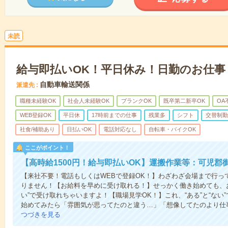
未読
給与即払いOK！平日休み！日勤のお仕事
自動車輸送関係
派遣先
職種未経験OK
社会人未経験OK
ブランクOK
既卒第二新卒OK
OA
WEB登録OK
平日休
17時前までの仕事
残業多
シフト
交替制勤
社食/補助あり
日払いOK
電話対応なし
自転車・バイクOK
ここがポイント！
【高時給1500円！給与即払いOK】運搬作業等：可児郡
【来社不要！電話もしくはWEBで登録OK！】わざわざ会場まで行っ
りません！【お給料を早めに受け取れる！】せっかく働き始めても、
い”で受け取れちゃいますよ！【職場見学OK！】これ、“ある”と“な
始めてみたら「雰囲気が思ってたのと違う…」「想像してたのより仕
つづきを見る