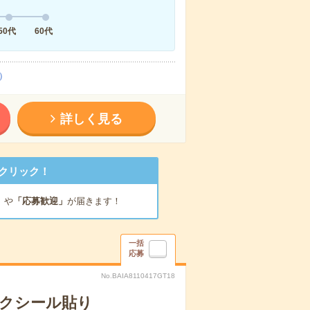
50代
60代
）
詳しく見る
クリック！
」
や
「応募歓迎」
が届きます！
一括
応募
No.BAIA8110417GT18
モクシール貼り