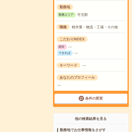
勤務地
可児郡
勤務エリア
職種
軽作業・物流・工場・その他
こだわりINDEX
---
絶対
---
できれば
キーワード
---
あなたのプロフィール
---
条件の変更
他の検索結果を見る
勤務地でお仕事情報をさがす