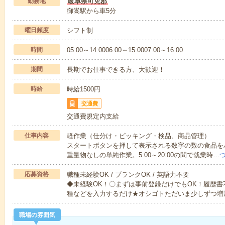
勤務地
岐阜県可児郡
御嵩駅から車5分
曜日頻度
シフト制
時間
05:00～14:0006:00～15:0007:00～16:00
期間
長期でお仕事できる方、大歓迎！
時給
時給1500円
交通費
交通費規定内支給
仕事内容
軽作業（仕分け・ピッキング・検品、商品管理）
スタートボタンを押して表示される数字の数の食品を
重量物なしの単純作業。5:00～20:00の間で就業時…
応募資格
職種未経験OK / ブランクOK / 英語力不要
◆未経験OK！〇まずは事前登録だけでもOK！履歴
種などを入力するだけ★オシゴトただいま少しずつ増
職場の雰囲気