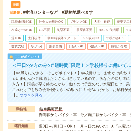
派遣
■物流センターなど ■勤務地選べます
派遣先
職種未経験OK
社会人未経験OK
ブランクOK
大学生歓迎
既卒第二
友達と一緒OK
OA不要
英語不要
履歴書不要
40～50代活躍
6
週1OK
土日祝休
朝10時以降スタート
5ｈ以内OK
午後のみOK
交費支給
駅歩5分
服装自由
日払いOK
週払いOK
職場が分煙
ここがポイント！
＜平日×夕方のみの“短時間”限定！＞学校帰りに働いて
【○○帰りにできる…そこがポイント！】学校帰りに…お出かけ終わり
ゃいませんか？職場はたくさん用意しているので、あなたの帰り道に
き方！】講義が早く終わるから、働くのは予定のない水曜日だけ！乗
これだけでも飲み会1回分くらいの収入に！日払いだから、お給料が
【…
つづきを見る
勤務地
岐阜県可児郡
御嵩駅からバイク・車---分／顔戸駅からバイク・車---
曜日頻度
週0日～/月1日～OK！（月～日のあいだ）★「火曜