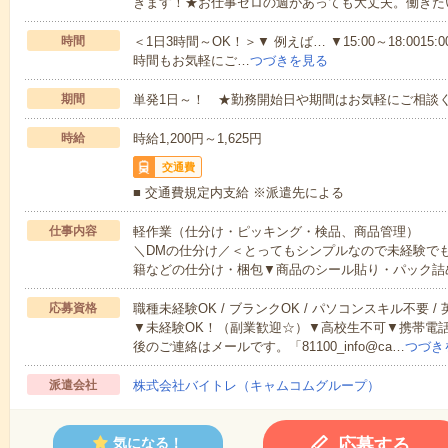
きます！★お仕事ゼロの週があっても大丈夫。働きた
時間
＜1日3時間～OK！＞▼ 例えば… ▼15:00～18:0015:00
時間もお気軽にご…
つづきを見る
期間
単発1日～！ ★勤務開始日や期間はお気軽にご相談く
時給
時給1,200円～1,625円
交通費
■ 交通費規定内支給 ※派遣先による
仕事内容
軽作業（仕分け・ピッキング・検品、商品管理）
＼DMの仕分け／＜とってもシンプルなので未経験で
籍などの仕分け・梱包▼商品のシール貼り・パック詰
応募資格
職種未経験OK / ブランクOK / パソコンスキル不要 /
▼未経験OK！（副業歓迎☆）▼高校生不可▼携帯電
後のご連絡はメールです。「81100_info@ca…
つづき
派遣会社
株式会社バイトレ（キャムコムグループ）
応募する
気になる！