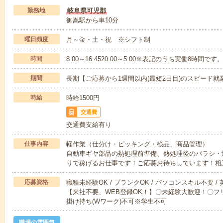
勤務地
岐阜県可児郡
御嵩駅から車10分
曜日頻度
月～金・土・祝 ※シフト制
時間
8:00～16:4520:00～5:00※表記のうち実働8時間です
期間
長期【ご応募から1週間以内(最短2日目)のスピード就
時給
時給1500円
交通費
交通費支給有り
仕事内容
軽作業（仕分け・ピッキング・検品、商品管理）
自動車ギヤ部品の熱処理前準備、熱処理後のバラシ・運
りで稼げるお仕事です！ご応募お待ちしています！相
応募資格
職種未経験OK / ブランクOK / パソコンスキル不要 /
【来社不要、WEB登録OK！】〇未経験大歓迎！〇フリ
掛け持ち(Wワーク)不可※学生不可
職場の雰囲気