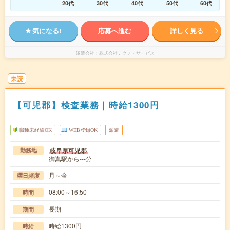
20代
30代
40代
50代
60代
気になる!
応募へ進む
詳しく見る
派遣会社
株式会社テクノ・サービス
未読
【可児郡】検査業務｜時給1300円
職種未経験OK
WEB登録OK
派遣
岐阜県可児郡
勤務地
御嵩駅から---分
月～金
曜日頻度
08:00～16:50
時間
長期
期間
時給1300円
時給