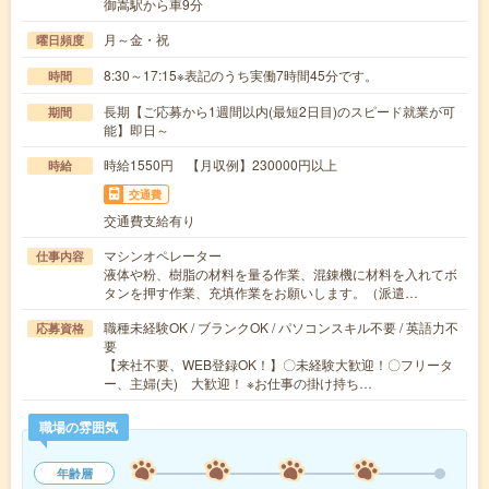
御嵩駅から車9分
月～金・祝
曜日頻度
8:30～17:15※表記のうち実働7時間45分です。
時間
長期【ご応募から1週間以内(最短2日目)のスピード就業が可
期間
能】即日～
時給1550円 【月収例】230000円以上
時給
交通費
交通費支給有り
マシンオペレーター
仕事内容
液体や粉、樹脂の材料を量る作業、混錬機に材料を入れてボ
タンを押す作業、充填作業をお願いします。（派遣…
職種未経験OK / ブランクOK / パソコンスキル不要 / 英語力不
応募資格
要
【来社不要、WEB登録OK！】〇未経験大歓迎！〇フリータ
ー、主婦(夫) 大歓迎！ ※お仕事の掛け持ち…
職場の雰囲気
年齢層