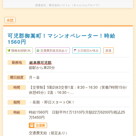
派遣会社
株式会社バイトレ（キャムコムグループ）
未読
可児郡御嵩町！マシンオペレーター！時給
1560円
職種未経験OK
交通費別途支給あり
土日祝日が休み
派遣
岐阜県可児郡
勤務地
姫駅から車20分
月～金
曜日頻度
【交替制】5勤2休3交替1直：8:30～16:30（実働7時間15分/
時間
休憩45分）2直：16:30～…
・長期 ・即日スタートOK！
期間
時給1560円 日額平均1万1310円/月額22万6200円/残込25
時給
万5450円
交通費
交通費支給（規定あり）