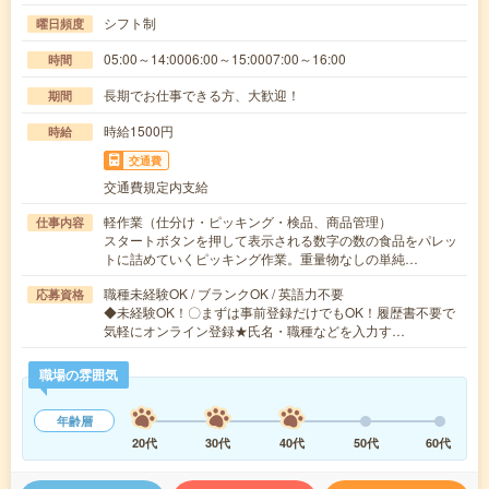
シフト制
曜日頻度
05:00～14:0006:00～15:0007:00～16:00
時間
長期でお仕事できる方、大歓迎！
期間
時給1500円
時給
交通費
交通費規定内支給
軽作業（仕分け・ピッキング・検品、商品管理）
仕事内容
スタートボタンを押して表示される数字の数の食品をパレッ
トに詰めていくピッキング作業。重量物なしの単純…
職種未経験OK / ブランクOK / 英語力不要
応募資格
◆未経験OK！〇まずは事前登録だけでもOK！履歴書不要で
気軽にオンライン登録★氏名・職種などを入力す…
職場の雰囲気
年齢層
20代
30代
40代
50代
60代