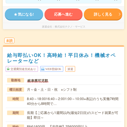
気になる!
応募へ進む
詳しく見る
派遣会社
株式会社テクノ・サービス
未読
給与即払いOK！高時給！平日休み！機械オペ
レーターなど
交通費別途支給あり
WEB登録OK
派遣
岐阜県可児郡
勤務地
月～金・土・日・祝 ※シフト制
曜日頻度
8:40～18:0016:40～2:001:00～10:00※表記のうち実働7時間
時間
40分から8時間で…
長期【ご応募から1週間以内(最短2日目)のスピード就業が可
期間
能】即日～
時給1600円 【月収例】256000円以上
時給