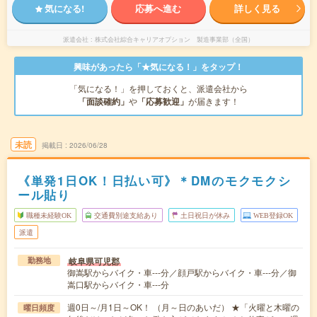
気になる!
応募へ進む
詳しく見る
派遣会社
株式会社綜合キャリアオプション 製造事業部（全国）
興味があったら「★気になる！」をタップ！
「気になる！」を押しておくと、派遣会社から
「面談確約」
や
「応募歓迎」
が届きます！
未読
掲載日
2026/06/28
《単発1日OK！日払い可》＊DMのモクモクシ
ール貼り
職種未経験OK
交通費別途支給あり
土日祝日が休み
WEB登録OK
派遣
岐阜県可児郡
勤務地
御嵩駅からバイク・車---分／顔戸駅からバイク・車---分／御
嵩口駅からバイク・車---分
週0日～/月1日～OK！ （月～日のあいだ） ★「火曜と木曜の
曜日頻度