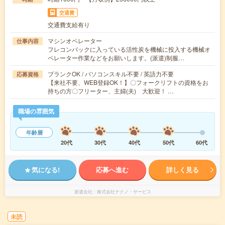
交通費
交通費支給有り
マシンオペレーター
仕事内容
フレコンバックに入っている活性炭を機械に投入する機械オ
ペレーター作業などをお願いします。(派遣)制服…
ブランクOK / パソコンスキル不要 / 英語力不要
応募資格
【来社不要、WEB登録OK！】〇フォークリフトの資格をお
持ちの方〇フリーター、主婦(夫) 大歓迎！ …
職場の雰囲気
年齢層
20代
30代
40代
50代
60代
気になる!
応募へ進む
詳しく見る
派遣会社
株式会社テクノ・サービス
未読