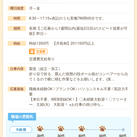
月～金
曜日頻度
8:30～17:15※表記のうち実働7時間45分です。
時間
長期【ご応募から1週間以内(最短2日目)のスピード就業が可
期間
能】即日～
時給1350円 【月収例】201150円以上
時給
交通費
交通費支給有り
製造（組立・加工）
仕事内容
折り目で折る、畳んだ状態の段ボール箱がコンベアーから出
てくるので横に積む作業などをお願いします。(派…
職種未経験OK / ブランクOK / パソコンスキル不要 / 英語力不
応募資格
要
【来社不要、WEB登録OK！】〇未経験大歓迎！〇フリータ
ー、主婦(夫) 大歓迎！ ※お仕事の掛け持ち…
職場の雰囲気
年齢層
20代
30代
40代
50代
60代