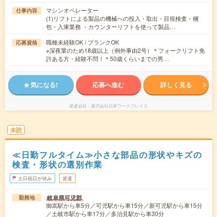
マシンオペレーター
仕事内容
(1)リフトによる製品の機械への投入・取出・目視検査・梱
包・入庫業務 ・カウンターリフトを使って製品…
職種未経験OK / ブランクOK
応募資格
※深夜業のため18歳以上（例外事由2号）＊フォークリフト免
許ある方・経験不問！＊50歳くらいまでの男…
気になる!
応募へ進む
詳しく見る
派遣会社
株式会社日本ワークプレイス
未読
≪日勤フルタイム≫小さな部品の形状やキズの
検査・形状の選別作業
土日祝日が休み
派遣
岐阜県可児郡
勤務地
御嵩駅から車5分／可児駅から車15分／新可児駅から車15分
／土岐市駅から車17分／多治見駅から車30分