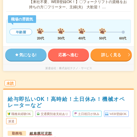
【来社不要、WEB登録OK！】〇フォークリフトの資格をお
持ちの方〇フリーター、主婦(夫) 大歓迎！ …
職場の雰囲気
年齢層
20代
30代
40代
50代
60代
気になる!
応募へ進む
詳しく見る
派遣会社
株式会社テクノ・サービス
未読
給与即払いOK！高時給！土日休み！機械オペ
レーターなど
職種未経験OK
交通費別途支給あり
土日祝日が休み
WEB登録OK
派遣
岐阜県可児郡
勤務地