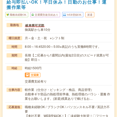
給与即払いOK！平日休み！日勤のお仕事！運
搬作業等
職種未経験OK
交通費別途支給あり
WEB登録OK
派遣
岐阜県可児郡
勤務地
御嵩駅から車10分
月～金・土・祝 ※シフト制
曜日頻度
8:00～16:4520:00～5:00※表記のうち実働8時間です。
時間
長期【ご応募から1週間以内(最短2日目)のスピード就業が可
期間
能】即日～
時給1500円
時給
交通費
交通費支給有り
軽作業（仕分け・ピッキング・検品、商品管理）
仕事内容
自動車ギヤ部品の熱処理前準備、熱処理後のバラシ・運搬 作
業をお願いします。(派遣)残業ありで稼げるお…
職種未経験OK / ブランクOK / パソコンスキル不要 / 英語力不
応募資格
要
【来社不要、WEB登録OK！】〇未経験大歓迎！〇フリータ