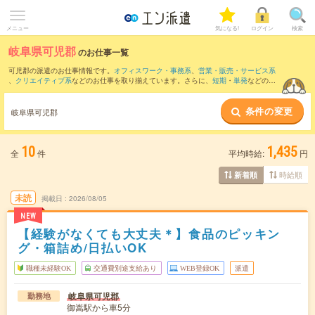
メニュー
気になる!
ログイン
検索
岐阜県可児郡
のお仕事一覧
可児郡の派遣のお仕事情報です。
オフィスワーク・事務系
、
営業・販売・サービス系
、
クリエイティブ系
などのお仕事を取り揃えています。さらに、
短期
・
単発
などの期
間や、
職種未経験OK
などのこだわり条件で絞り込んでいただけます。
条件の変更
また、
土岐市
・
可児市
・
多治見市
・
加茂郡
など隣接エリアのお仕事もご確認いただけ
岐阜県可児郡
ます。
10
1,435
全
件
平均時給:
円
時給順
新着順
未読
掲載日
2026/08/05
NEW
【経験がなくても大丈夫＊】食品のピッキン
グ・箱詰め/日払いOK
職種未経験OK
交通費別途支給あり
WEB登録OK
派遣
岐阜県可児郡
勤務地
御嵩駅から車5分