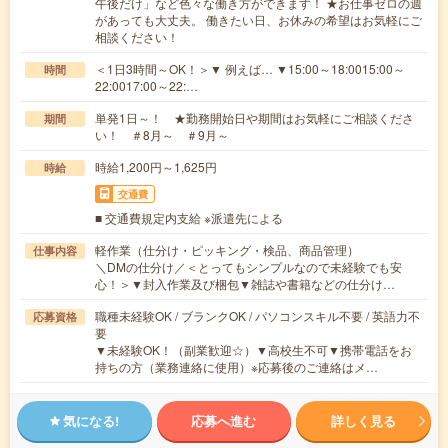
午後だけ」など色々な働き方ができます！ ★お仕事ゼロの週
があっても大丈夫。 働きたい日、お休みの希望はお気軽にご
相談ください！
＜1日3時間～OK！＞▼ 例えば… ▼15:00～18:0015:00～
時間
22:0017:00～22:…
単発1日～！ ★勤務開始日や期間はお気軽にご相談くださ
期間
い！ ＃8月～ ＃9月～
時給1,200円～1,625円
時給
交通費
■ 交通費規定内支給 ※派遣先による
軽作業（仕分け・ピッキング・検品、商品管理）
仕事内容
＼DMの仕分け／＜とってもシンプルなので未経験でも安
心！＞▼封入作業及び梱包▼雑誌や書籍などの仕分け…
職種未経験OK / ブランクOK / パソコンスキル不要 / 英語力不
応募資格
要
▼未経験OK！（副業歓迎☆）▼高校生不可▼携帯電話をお
持ちの方（業務連絡に使用）※応募後のご連絡はメ…
気になる!
応募へ進む
詳しく見る