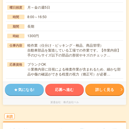
月～金の週5日
曜日頻度
8:00～16:50
時間
長期
期間
1300円
時給
軽作業（仕分け・ピッキング・検品、商品管理）
仕事内容
自動車部品を製造している工場での作業です。【作業内容】
手のひらサイズ以下の部品の形状やキズのチェック…
ブランクOK
応募資格
☆業務内容に目視による検査作業が含まれるため、細かな部
品や傷の確認ができる程度の視力（矯正可）が必要…
気になる!
応募へ進む
詳しく見る
派遣会社
株式会社ベル
未読