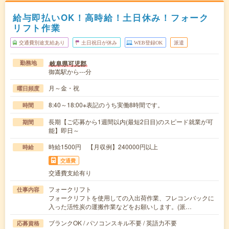
給与即払いOK！高時給！土日休み！フォーク
リフト作業
交通費別途支給あり
土日祝日が休み
WEB登録OK
派遣
岐阜県可児郡
勤務地
御嵩駅から---分
月～金・祝
曜日頻度
8:40～18:00※表記のうち実働8時間です。
時間
長期【ご応募から1週間以内(最短2日目)のスピード就業が可
期間
能】即日～
時給1500円 【月収例】240000円以上
時給
交通費
交通費支給有り
フォークリフト
仕事内容
フォークリフトを使用しての入出荷作業、フレコンバックに
入った活性炭の運搬作業などをお願いします。(派…
ブランクOK / パソコンスキル不要 / 英語力不要
応募資格