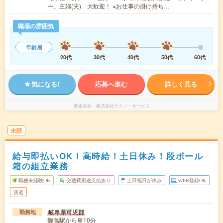
ー、主婦(夫) 大歓迎！ ※お仕事の掛け持ち…
職場の雰囲気
年齢層
20代
30代
40代
50代
60代
気になる!
応募へ進む
詳しく見る
派遣会社
株式会社テクノ・サービス
未読
給与即払いOK！高時給！土日休み！段ボール
箱の組立業務
職種未経験OK
交通費別途支給あり
土日祝日が休み
WEB登録OK
派遣
岐阜県可児郡
勤務地
御嵩駅から車10分