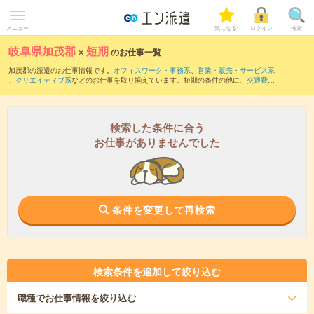
メニュー
気になる!
ログイン
検索
岐阜県加茂郡
×
短期
のお仕事一覧
加茂郡の派遣のお仕事情報です。
オフィスワーク・事務系
、
営業・販売・サービス系
、
クリエイティブ系
などのお仕事を取り揃えています。短期の条件の他に、
交通費別
途支給あり
、
職種未経験OK
、
友だちと一緒の応募OK
などでもお探し頂けます。
検索した条件に合う
お仕事がありませんでした
条件を変更して再検索
検索条件を追加して絞り込む
職種
でお仕事情報を絞り込む