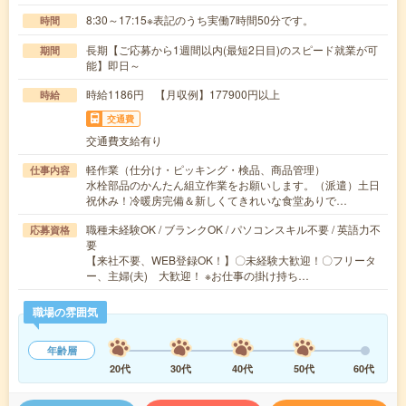
8:30～17:15※表記のうち実働7時間50分です。
時間
長期【ご応募から1週間以内(最短2日目)のスピード就業が可
期間
能】即日～
時給1186円 【月収例】177900円以上
時給
交通費
交通費支給有り
軽作業（仕分け・ピッキング・検品、商品管理）
仕事内容
水栓部品のかんたん組立作業をお願いします。（派遣）土日
祝休み！冷暖房完備＆新しくてきれいな食堂ありで…
職種未経験OK / ブランクOK / パソコンスキル不要 / 英語力不
応募資格
要
【来社不要、WEB登録OK！】〇未経験大歓迎！〇フリータ
ー、主婦(夫) 大歓迎！ ※お仕事の掛け持ち…
職場の雰囲気
年齢層
20代
30代
40代
50代
60代