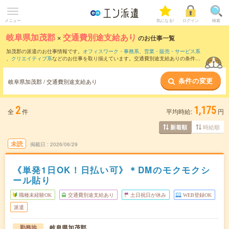
メニュー
気になる!
ログイン
検索
岐阜県加茂郡
×
交通費別途支給あり
のお仕事一覧
加茂郡の派遣のお仕事情報です。
オフィスワーク・事務系
、
営業・販売・サービス系
、
クリエイティブ系
などのお仕事を取り揃えています。交通費別途支給ありの条件の
他に、
職種未経験OK
、
友だちと一緒の応募OK
、
10名以上の大量募集
などのこだわり
条件も取り揃えています。
条件の変更
岐阜県加茂郡 / 交通費別途支給あり
2
1,175
全
件
平均時給:
円
時給順
新着順
未読
掲載日
2026/06/29
《単発1日OK！日払い可》＊DMのモクモクシ
ール貼り
職種未経験OK
交通費別途支給あり
土日祝日が休み
WEB登録OK
派遣
岐阜県加茂郡
勤務地