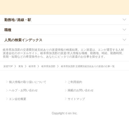
勤務地 / 路線・駅
職種
人気の検索インデックス
岐阜県加茂郡の交通費別途支給ありの派遣情報の検索結果。エン派遣は、エンが運営する人材
派遣会社のポータルサイト。岐阜県加茂郡の派遣/求人情報を職種、勤務地、時給、勤務時間、
長期・短期などの希望条件から、あなたにピッタリの派遣のお仕事を探せます。
派遣TOP
東海
岐阜県
岐阜県加茂郡
岐阜県加茂郡 交通費別途支給ありの派遣の仕事一覧
個人情報の取り扱いについて
ご利用規約
ヘルプ・お問い合わせ
掲載のお問い合わせ
エン会社概要
サイトマップ
Copyright © en Inc.