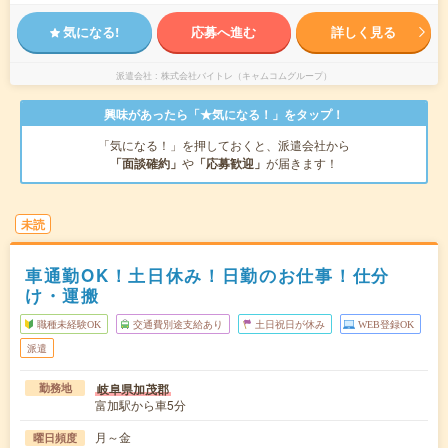
気になる!
応募へ進む
詳しく見る
派遣会社
株式会社バイトレ（キャムコムグループ）
興味があったら「★気になる！」をタップ！
「気になる！」を押しておくと、派遣会社から
「面談確約」
や
「応募歓迎」
が届きます！
未読
車通勤OK！土日休み！日勤のお仕事！仕分
け・運搬
職種未経験OK
交通費別途支給あり
土日祝日が休み
WEB登録OK
派遣
岐阜県加茂郡
勤務地
富加駅から車5分
月～金
曜日頻度