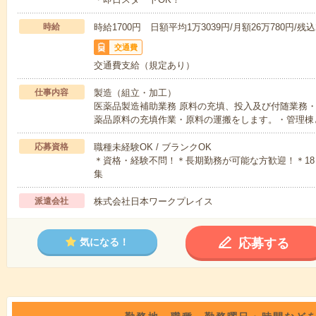
時給
時給1700円 日額平均1万3039円/月額26万780円/残込2
交通費
交通費支給（規定あり）
仕事内容
製造（組立・加工）
医薬品製造補助業務 原料の充填、投入及び付随業務
薬品原料の充填作業・原料の運搬をします。・管理棟
応募資格
職種未経験OK / ブランクOK
＊資格・経験不問！＊長期勤務が可能な方歓迎！＊18
集
派遣会社
株式会社日本ワークプレイス
応募する
気になる！