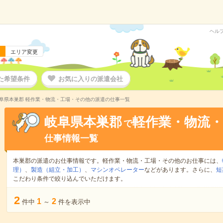
ヘル
エリア変更
た希望条件
お気に入りの派遣会社
阜県本巣郡 軽作業・物流・工場・その他の派遣の仕事一覧
岐阜県本巣郡
軽作業・物流
で
仕事情報一覧
本巣郡の派遣のお仕事情報です。軽作業・物流・工場・その他のお仕事には、
理）
、
製造（組立・加工）
、
マシンオペレーター
などがあります。さらに、
短
こだわり条件で絞り込んでいただけます。
2
1
2
件中
～
件を表示中