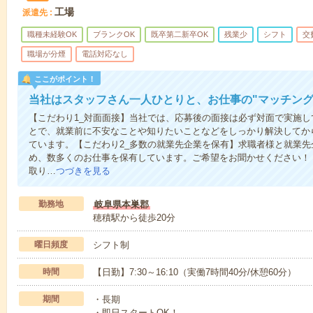
工場
派遣先
職種未経験OK
ブランクOK
既卒第二新卒OK
残業少
シフト
交
職場が分煙
電話対応なし
ここがポイント！
当社はスタッフさん一人ひとりと、お仕事の"マッチング
【こだわり1_対面面接】当社では、応募後の面接は必ず対面で実施
とで、就業前に不安なことや知りたいことなどをしっかり解決してか
ています。【こだわり2_多数の就業先企業を保有】求職者様と就業
め、数多くのお仕事を保有しています。ご希望をお聞かせください！
取り…
つづきを見る
勤務地
岐阜県本巣郡
穂積駅から徒歩20分
曜日頻度
シフト制
時間
【日勤】7:30～16:10（実働7時間40分/休憩60分）
期間
・長期
・即日スタートOK！