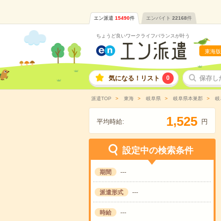
エン派遣
15490
件
エンバイト
22168
件
ちょうど良いワークライフバランスが叶う
東海版
気になる！リスト
0
保存し
派遣TOP
東海
岐阜県
岐阜県本巣郡
岐
,
1
5
2
5
平均時給:
円
設定中の検索条件
期間
---
派遣形式
---
時給
---