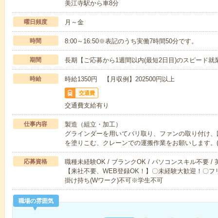
美江寺駅から車8分
曜日頻度
月～金
時間
8:00～16:50※表記のうち実働7時間50分です。
期間
長期【ご応募から1週間以内(最短2日目)のスピード就
時給
時給1350円 【月収例】202500円以上
交通費
交通費支給有り
仕事内容
製造（組立・加工）
グラインダーを用いてバリ取り、ファンの取り付け、
を塗りこむ、クレーンでの運搬作業をお願いします。
応募資格
職種未経験OK / ブランクOK / パソコンスキル不要 /
【来社不要、WEB登録OK！】〇未経験大歓迎！〇フリ
掛け持ち(Wワーク)不可※学生不可
職場の雰囲気