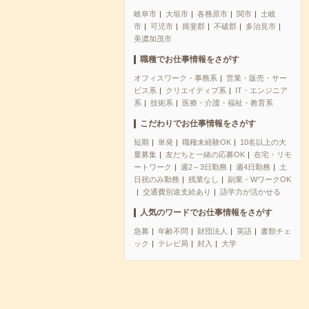
岐阜市
大垣市
各務原市
関市
土岐
市
可児市
揖斐郡
不破郡
多治見市
美濃加茂市
職種でお仕事情報をさがす
オフィスワーク・事務系
営業・販売・サー
ビス系
クリエイティブ系
IT・エンジニア
系
技術系
医療・介護・福祉・教育系
こだわりでお仕事情報をさがす
短期
単発
職種未経験OK
10名以上の大
量募集
友だちと一緒の応募OK
在宅・リモ
ートワーク
週2～3日勤務
週4日勤務
土
日祝のみ勤務
残業なし
副業・WワークOK
交通費別途支給あり
語学力が活かせる
人気のワードでお仕事情報をさがす
急募
年齢不問
財団法人
英語
書類チェ
ック
テレビ局
封入
大学