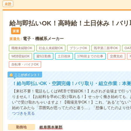
未読
給与即払いOK！高時給！土日休み！バリ
派遣
電子・機械系メーカー
派遣先
職種未経験OK
社会人未経験OK
ブランクOK
既卒第二新卒OK
OA
WEB登録OK
週5日勤務
土日祝休
17時前までの仕事
交費支給
自転車・バイクOK
ここがポイント！
！給与即払いOK・空調完備！バリ取り・組立作業：本
【来社不要！電話もしくはWEBで登録OK！】わざわざ会場まで行っ
りません！【お給料を早めに受け取れる！】せっかく働き始めても、
い”で受け取れちゃいますよ！【職場見学OK！】これ、“ある”と“な
始めてみたら「雰囲気が思ってたのと違う…」「想像してたのより仕
つづきを見る
勤務地
岐阜県本巣郡