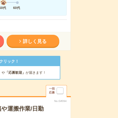
50代
60代
詳しく見る
クリック！
」
や
「応募歓迎」
が届きます！
一括
応募
No.Gif094
や運搬作業/日勤