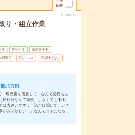
一括
応募
No.863421
取り・組立作業
不要
英語不要
履歴書不要
車通勤可
日払いOK
電話対応なし
巣郡北方町
て…履歴書を用意して…なんて必要もあ
お給料日なんて我慢…しなくても“日払
い”では大違いですよ！話だけ聞いて、いざ
事がムズかしい…」なんてコトになる…