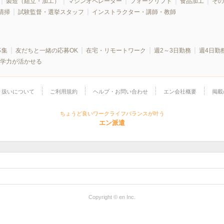
製造（組立・加工）
マシンオペレーター
フォークリフト
食品加工
その
清掃
試験監督・選挙スタッフ
インストラクター・講師・教師
募集
友だちと一緒の応募OK
在宅・リモートワーク
週2～3日勤務
週4日勤
学力が活かせる
り扱いについて
ご利用規約
ヘルプ・お問い合わせ
エン会社概要
掲載
ちょうど良いワークライフバランスが叶う
エン派遣
Copyright © en Inc.