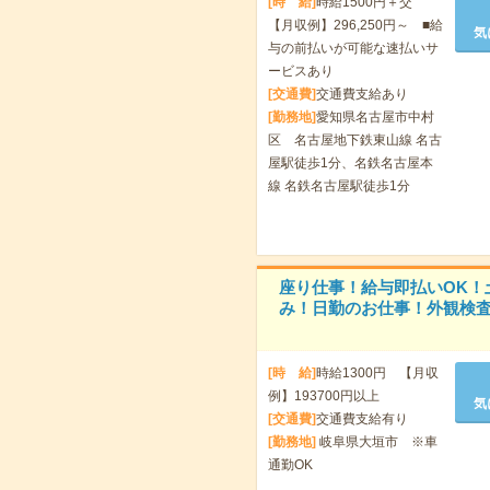
[時 給]
時給1500円＋交
【月収例】296,250円～ ■給
気
与の前払いが可能な速払いサ
ービスあり
[交通費]
交通費支給あり
[勤務地]
愛知県名古屋市中村
区 名古屋地下鉄東山線 名古
屋駅徒歩1分、名鉄名古屋本
線 名鉄名古屋駅徒歩1分
座り仕事！給与即払いOK！
み！日勤のお仕事！外観検査
[時 給]
時給1300円 【月収
例】193700円以上
気
[交通費]
交通費支給有り
[勤務地]
岐阜県大垣市 ※車
通勤OK