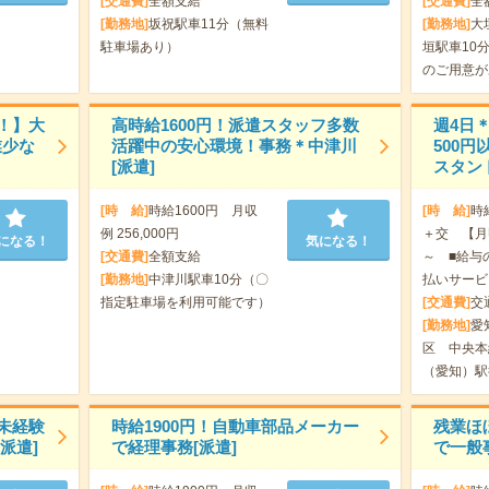
[交通費]
全額支給
[交通費]
全
[勤務地]
坂祝駅車11分（無料
[勤務地]
大
駐車場あり）
垣駅車10
のご用意が
！】大
高時給1600円！派遣スタッフ多数
週4日＊
業少な
活躍中の安心環境！事務＊中津川
500
[派遣]
スタント
[時 給]
時給1600円 月収
[時 給]
時
例 256,000円
＋交 【月収
になる！
気になる！
[交通費]
全額支給
～ ■給与
[勤務地]
中津川駅車10分（〇
払いサービ
指定駐車場を利用可能です）
[交通費]
交
[勤務地]
愛
区 中央本
（愛知）駅
未経験
時給1900円！自動車部品メーカー
残業ほ
派遣]
で経理事務[派遣]
で一般事