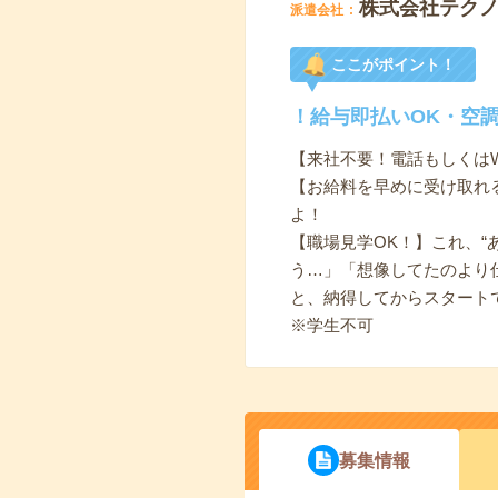
株式会社テク
派遣会社
ここがポイント！
！給与即払いOK・空
【来社不要！電話もしくは
【お給料を早めに受け取れ
よ！
【職場見学OK！】これ、“
う…」「想像してたのより
と、納得してからスタート
※学生不可
募集情報