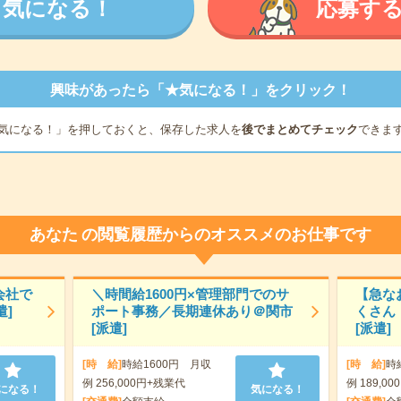
気になる！
応募す
興味があったら「★気になる！」をクリック！
気になる！」を押しておくと、保存した求人を
後でまとめてチェック
できま
あなた
の閲覧履歴からのオススメのお仕事です
会社で
＼時間給1600円×管理部門でのサ
【急な
遣]
ポート事務／長期連休あり＠関市
くさん
[派遣]
[派遣]
[時 給]
時給1600円 月収
[時 給]
時
例 256,000円+残業代
例 189,00
になる！
気になる！