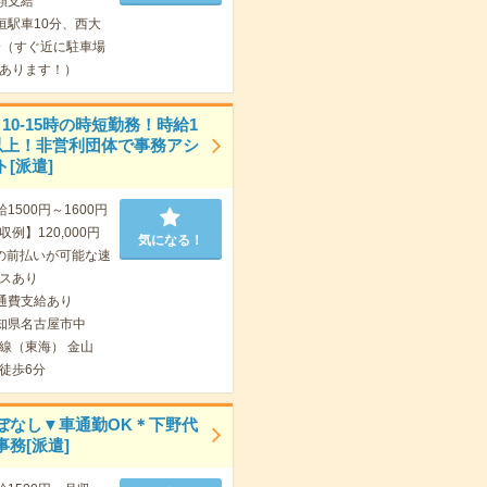
額支給
垣駅車10分、西大
分（すぐ近に駐車場
あります！）
10-15時の時短勤務！時給1
円以上！非営利団体で事務アシ
[派遣]
給1500円～1600円
例】120,000円
気になる！
の前払いが可能な速
スあり
通費支給あり
知県名古屋市中
線（東海） 金山
徒歩6分
ぼなし▼車通勤OK＊下野代
務[派遣]