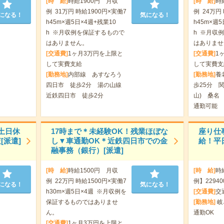
[時 給]
時給1900円 月収
[時 給]
時
例 31万円 時給1900円×実働7
例 24万円
になる！
気になる！
h45m×週5日×4週+残業10
h45m×週5
h ※月収例を保証するもので
h ※月収
はありません。
はありませ
[交通費]
1ヶ月3万円を上限と
[交通費]
1
して実費支給
して実費支
[勤務地]
内部線 あすなろう
[勤務地]
養
四日市 徒歩2分 湯の山線
歩25分 
近鉄四日市 徒歩2分
山) 桑名
通勤可能
土日休
17時まで＊未経験OK！残業ほぼな
座り仕
[派遣]
し▼車通勤OK＊近鉄四日市での金
給！平
融事務（銀行）[派遣]
[時 給]
時給1500円 月収
[時 給]
時
例 22万円 時給1500円×実働7
例】2294
になる！
気になる！
h30m×週5日×4週 ※月収例を
[交通費]
交
保証するものではありませ
[勤務地]
岐
ん。
通勤OK
[交通費]
1ヶ月3万円を上限と