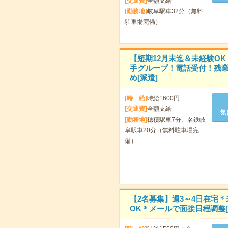
[交通費]
全額支給
[勤務地]
岐阜駅車32分（無料
駐車場完備）
【短期12月末迄＆未経験OK
手グループ！電話受付！残
め[派遣]
[時 給]
時給1600円
[交通費]
全額支給
気
[勤務地]
穂積駅車7分、名鉄岐
阜駅車20分（無料駐車場完
備）
【2名募集】週3～4日在宅＊
OK＊メールで面接日程調整[