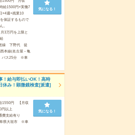
給1500円 月収
 時給1500円×実働7
気になる！
日×4週+残業10
例を保証するもので
ん。
ヶ月3万円を上限と
給
老線 下野代 徒
関西本線(名古屋－亀
 バス25分 ※車
事！給与即払いOK！高時
日休み！顕微鏡検査[派遣]
給1550円 【月収
00円以上
気になる！
通費支給有り
阜県大垣市 ※車