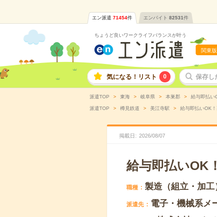
エン派遣
71454
件
エンバイト
82531
件
ちょうど良いワークライフバランスが叶う
関東版
気になる！リスト
0
保存し
派遣TOP
東海
岐阜県
本巣郡
給与即払いO
派遣TOP
樽見鉄道
美江寺駅
給与即払いOK！
掲載日
2026
/
08
/
07
給与即払いOK
製造（組立・加工
職種
電子・機械系メ
派遣先