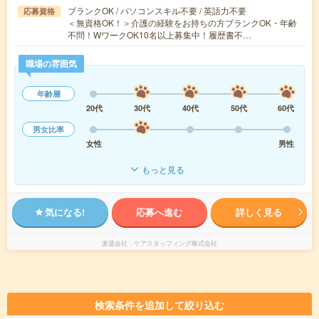
ブランクOK / パソコンスキル不要 / 英語力不要
応募資格
＜無資格OK！＞介護の経験をお持ちの方ブランクOK・年齢
不問！WワークOK10名以上募集中！履歴書不…
職場の雰囲気
年齢層
20代
30代
40代
50代
60代
男女比率
女性
男性
もっと見る
気になる!
応募へ進む
詳しく見る
派遣会社
ケアスタッフィング株式会社
検索条件を追加して絞り込む