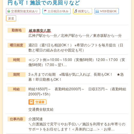
円も可！施設での見回りなど
交通費別途支給あり
土日祝日が休み
残業なし
WEB登録OK
派遣
岐阜県安八郡
勤務地
広神戸駅から---分／北神戸駅から---分／東赤坂駅から---分
週2日（週1日も相談OK！） ※希望のシフトを毎月提出（日
曜日頻度
数と曜日の組み合わせや固定も可）
≪シフト例≫10:00～15:00（実働5時間）12:00～17:00（実
時間
働5時間）17:00～翌1…
3ヵ月までの短期 ※職場が気に入れば、長期もOK！ ★急
期間
募！即日勤務もOK！
時給1650円～ 夜勤時給2000円～ 日収3万円～（夜勤時給
時給
2000円×15h）
交通費
交通費全額支給
介護関連
仕事内容
＼介護施設で見守りやお手伝い／施設を利用するお年寄りの
サポートをお任せします！＜具体的には…＞・お掃…