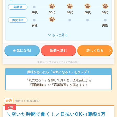
年齢層
20代
30代
40代
50代
60代
男女比率
女性
男性
もっと見る
気になる!
応募へ進む
詳しく見る
派遣会社
ケアスタッフィング株式会社
興味があったら「★気になる！」をタップ！
「気になる！」を押しておくと、派遣会社から
「面談確約」
や
「応募歓迎」
が届きます！
未読
掲載日
2026/08/07
NEW
＼空いた時間で働く！／日払いOK×1勤務3万