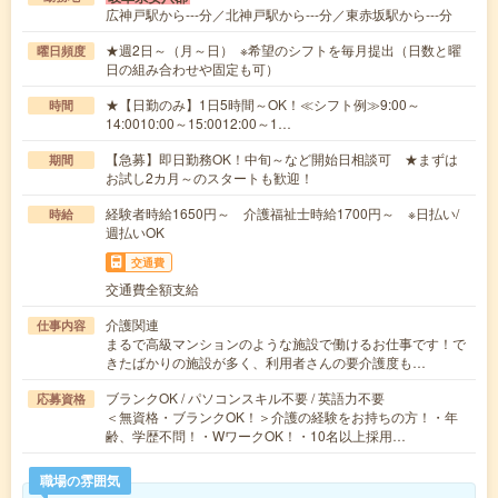
広神戸駅から---分／北神戸駅から---分／東赤坂駅から---分
★週2日～（月～日） ※希望のシフトを毎月提出（日数と曜
曜日頻度
日の組み合わせや固定も可）
★【日勤のみ】1日5時間～OK！≪シフト例≫9:00～
時間
14:0010:00～15:0012:00～1…
【急募】即日勤務OK！中旬～など開始日相談可 ★まずは
期間
お試し2カ月～のスタートも歓迎！
経験者時給1650円～ 介護福祉士時給1700円～ ※日払い/
時給
週払いOK
交通費
交通費全額支給
介護関連
仕事内容
まるで高級マンションのような施設で働けるお仕事です！で
きたばかりの施設が多く、利用者さんの要介護度も…
ブランクOK / パソコンスキル不要 / 英語力不要
応募資格
＜無資格・ブランクOK！＞介護の経験をお持ちの方！・年
齢、学歴不問！・WワークOK！・10名以上採用…
職場の雰囲気