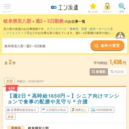
メニュー
気になる!
ログイン
検索
岐阜県安八郡
×
週2～3日勤務
のお仕事一覧
安八郡の派遣のお仕事情報です。
オフィスワーク・事務系
、
営業・販売・サービス系
、
クリエイティブ系
などのお仕事を取り揃えています。週2～3日勤務の条件の他に、
交通費別途支給あり
、
職種未経験OK
、
友だちと一緒の応募OK
などのこだわり条件も
取り揃えています。
条件の変更
岐阜県安八郡 / 週2～3日勤務
2
1,438
全
件
平均時給:
円
時給順
新着順
未読
掲載日
2026/08/07
NEW
【週2日＊高時給1650円～】シニア向けマンシ
ョンで食事の配膳や見守り＊介護
交通費別途支給あり
土日祝日が休み
残業なし
WEB登録OK
派遣
岐阜県安八郡
勤務地