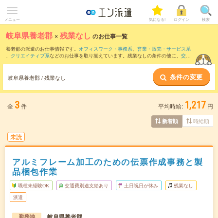
メニュー
気になる!
ログイン
検索
岐阜県養老郡
×
残業なし
のお仕事一覧
養老郡の派遣のお仕事情報です。
オフィスワーク・事務系
、
営業・販売・サービス系
、
クリエイティブ系
などのお仕事を取り揃えています。残業なしの条件の他に、
交通
費別途支給あり
、
職種未経験OK
、
友だちと一緒の応募OK
などのこだわり条件も取り
揃えています。
条件の変更
岐阜県養老郡 / 残業なし
3
1,217
全
件
平均時給:
円
時給順
新着順
未読
アルミフレーム加工のための伝票作成事務と製
品梱包作業
職種未経験OK
交通費別途支給あり
土日祝日が休み
残業なし
派遣
岐阜県養老郡
勤務地