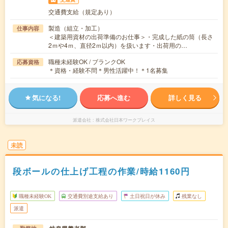
交通費支給（規定あり）
製造（組立・加工）
仕事内容
＜建築用資材の出荷準備のお仕事＞・完成した紙の筒（長さ
2ｍや4ｍ、直径2ｍ以内）を扱います・出荷用の…
職種未経験OK / ブランクOK
応募資格
＊資格・経験不問＊男性活躍中！＊1名募集
気になる!
応募へ進む
詳しく見る
派遣会社
株式会社日本ワークプレイス
未読
段ボールの仕上げ工程の作業/時給1160円
職種未経験OK
交通費別途支給あり
土日祝日が休み
残業なし
派遣