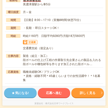
岐阜県養老郡
勤務地
美濃津屋駅から車5分
月～金
曜日頻度
【日勤】8:00～17:10（実働8時間/休憩70分）
時間
・長期 ・即日スタートOK！
期間
時給1160円 日額平均9280円/月額18万5600円
時給
交通費
交通費支給（規定あり）
製造（組立・加工）
仕事内容
段ボールの仕上げ工程の作業取引先企業さんの製品を入れる
段ボールや梱包材等を作ります加工された段ボール…
職種未経験OK / ブランクOK
応募資格
＊資格・経験不問＊45歳くらいまでの女性活躍中！＊1名募
集
気になる!
応募へ進む
詳しく見る
派遣会社
株式会社日本ワークプレイス