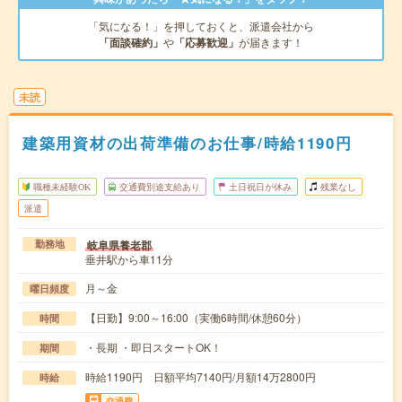
「気になる！」を押しておくと、派遣会社から
「面談確約」
や
「応募歓迎」
が届きます！
未読
建築用資材の出荷準備のお仕事/時給1190円
職種未経験OK
交通費別途支給あり
土日祝日が休み
残業なし
派遣
岐阜県養老郡
勤務地
垂井駅から車11分
月～金
曜日頻度
【日勤】9:00～16:00（実働6時間/休憩60分）
時間
・長期 ・即日スタートOK！
期間
時給1190円 日額平均7140円/月額14万2800円
時給
交通費