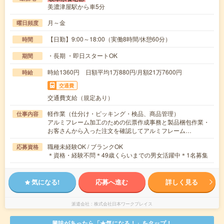
美濃津屋駅から車5分
月～金
曜日頻度
【日勤】9:00～18:00（実働8時間/休憩60分）
時間
・長期 ・即日スタートOK
期間
時給1360円 日額平均1万880円/月額21万7600円
時給
交通費
交通費支給（規定あり）
軽作業（仕分け・ピッキング・検品、商品管理）
仕事内容
アルミフレーム加工のための伝票作成事務と製品梱包作業・
お客さんから入った注文を確認してアルミフレーム…
職種未経験OK / ブランクOK
応募資格
＊資格・経験不問＊49歳くらいまでの男女活躍中＊1名募集
気になる!
応募へ進む
詳しく見る
派遣会社
株式会社日本ワークプレイス
興味があったら「★気になる！」をタップ！