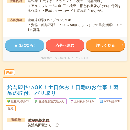
軽作業（仕分け・ピッキング・検品、商品管理）
仕事内容
＜アルミフレームの加工・検査・梱包作業及びそれに付随す
る作業＞・iPadでバーコードを読み取らせなが…
職種未経験OK / ブランクOK
応募資格
＊資格・経験不問！＊20～50歳くらいまでの男女活躍中！＊
1名募集
気になる!
応募へ進む
詳しく見る
派遣会社
株式会社日本ワークプレイス
未読
給与即払いOK！土日休み！日勤のお仕事！製
品の取付、バリ取り
職種未経験OK
交通費別途支給あり
土日祝日が休み
WEB登録OK
派遣
岐阜県養老郡
勤務地
美濃高田駅から---分