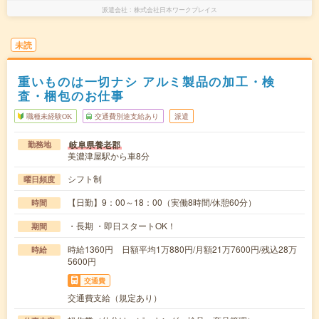
派遣会社
株式会社日本ワークプレイス
未読
重いものは一切ナシ アルミ製品の加工・検
査・梱包のお仕事
職種未経験OK
交通費別途支給あり
派遣
岐阜県養老郡
勤務地
美濃津屋駅から車8分
シフト制
曜日頻度
【日勤】9：00～18：00（実働8時間/休憩60分）
時間
・長期 ・即日スタートOK！
期間
時給1360円 日額平均1万880円/月額21万7600円/残込28万
時給
5600円
交通費
交通費支給（規定あり）