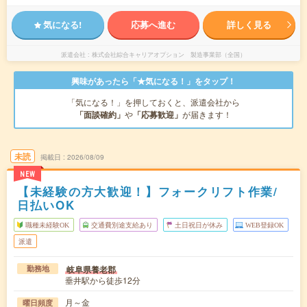
気になる!
応募へ進む
詳しく見る
派遣会社
株式会社綜合キャリアオプション 製造事業部（全国）
興味があったら「★気になる！」をタップ！
「気になる！」を押しておくと、派遣会社から
「面談確約」
や
「応募歓迎」
が届きます！
未読
掲載日
2026/08/09
NEW
【未経験の方大歓迎！】フォークリフト作業/
日払いOK
職種未経験OK
交通費別途支給あり
土日祝日が休み
WEB登録OK
派遣
岐阜県養老郡
勤務地
垂井駅から徒歩12分
月～金
曜日頻度