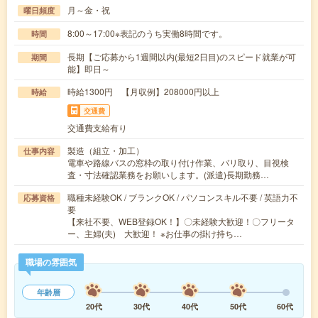
月～金・祝
曜日頻度
8:00～17:00※表記のうち実働8時間です。
時間
長期【ご応募から1週間以内(最短2日目)のスピード就業が可
期間
能】即日～
時給1300円 【月収例】208000円以上
時給
交通費
交通費支給有り
製造（組立・加工）
仕事内容
電車や路線バスの窓枠の取り付け作業、バリ取り、目視検
査・寸法確認業務をお願いします。(派遣)長期勤務…
職種未経験OK / ブランクOK / パソコンスキル不要 / 英語力不
応募資格
要
【来社不要、WEB登録OK！】〇未経験大歓迎！〇フリータ
ー、主婦(夫) 大歓迎！ ※お仕事の掛け持ち…
職場の雰囲気
年齢層
20代
30代
40代
50代
60代