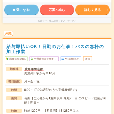
気になる!
応募へ進む
詳しく見る
派遣会社
株式会社テクノ・サービス
未読
給与即払いOK！日勤のお仕事！バスの窓枠の
加工作業
職種未経験OK
交通費別途支給あり
WEB登録OK
派遣
岐阜県養老郡
勤務地
美濃高田駅から車10分
月～金・祝
曜日頻度
8:00～17:00※表記のうち実働8時間です。
時間
長期【ご応募から1週間以内(最短2日目)のスピード就業が可
期間
能】即日～
時給1200円 【月収例】181280円以上
時給