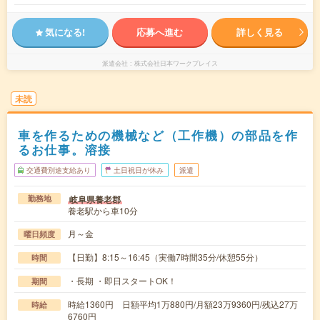
気になる!
応募へ進む
詳しく見る
派遣会社
株式会社日本ワークプレイス
未読
車を作るための機械など（工作機）の部品を作
るお仕事。溶接
交通費別途支給あり
土日祝日が休み
派遣
岐阜県養老郡
勤務地
養老駅から車10分
月～金
曜日頻度
【日勤】8:15～16:45（実働7時間35分/休憩55分）
時間
・長期 ・即日スタートOK！
期間
時給1360円 日額平均1万880円/月額23万9360円/残込27万
時給
6760円