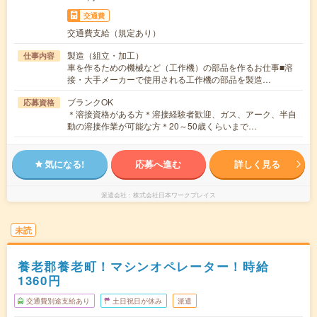
交通費
交通費支給（規定あり）
製造（組立・加工）
仕事内容
車を作るための機械など（工作機）の部品を作るお仕事■溶
接・大手メーカーで使用される工作機の部品を製造…
ブランクOK
応募資格
＊溶接資格がある方＊溶接経験者歓迎、ガス、アーク、半自
動の溶接作業が可能な方＊20～50歳くらいまで…
気になる!
応募へ進む
詳しく見る
派遣会社
株式会社日本ワークプレイス
未読
養老郡養老町！マシンオペレーター！時給
1360円
交通費別途支給あり
土日祝日が休み
派遣