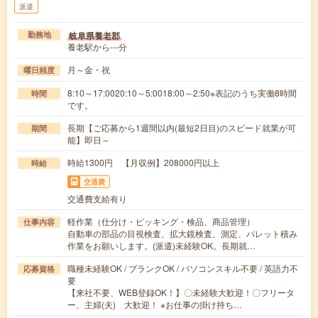
派遣
岐阜県養老郡
勤務地
養老駅から---分
月～金・祝
曜日頻度
8:10～17:0020:10～5:0018:00～2:50※表記のうち実働8時間
時間
です。
長期【ご応募から1週間以内(最短2日目)のスピード就業が可
期間
能】即日～
時給1300円 【月収例】208000円以上
時給
交通費
交通費支給有り
軽作業（仕分け・ピッキング・検品、商品管理）
仕事内容
自動車の部品の目視検査、拡大鏡検査、測定、パレット積み
作業をお願いします。(派遣)未経験OK。長期就…
職種未経験OK / ブランクOK / パソコンスキル不要 / 英語力不
応募資格
要
【来社不要、WEB登録OK！】〇未経験大歓迎！〇フリータ
ー、主婦(夫) 大歓迎！ ※お仕事の掛け持ち…