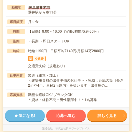
岐阜県養老郡
勤務地
垂井駅から車11分
月～金
曜日頻度
【日勤】9:00～16:00（実働6時間/休憩60分）
時間
・長期 ・即日スタートOK！
期間
時給1190円 日額平均7140円/月額14万2800円
時給
交通費
交通費支給（規定あり）
製造（組立・加工）
仕事内容
＜建築用資材の出荷準備のお仕事＞・完成した紙の筒（長さ
2ｍや4ｍ、直径2ｍ以内）を扱います・出荷用の…
職種未経験OK / ブランクOK
応募資格
＊資格・経験不問＊男性活躍中！＊1名募集
気になる!
応募へ進む
詳しく見る
派遣会社
株式会社日本ワークプレイス