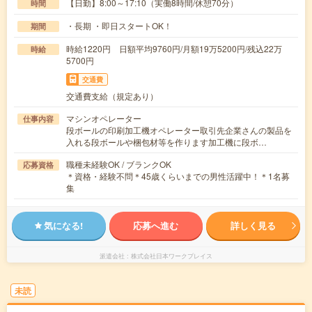
【日勤】8:00～17:10（実働8時間/休憩70分）
時間
・長期 ・即日スタートOK！
期間
時給1220円 日額平均9760円/月額19万5200円/残込22万
時給
5700円
交通費
交通費支給（規定あり）
マシンオペレーター
仕事内容
段ボールの印刷加工機オペレーター取引先企業さんの製品を
入れる段ボールや梱包材等を作ります加工機に段ボ…
職種未経験OK / ブランクOK
応募資格
＊資格・経験不問＊45歳くらいまでの男性活躍中！＊1名募
集
気になる!
応募へ進む
詳しく見る
派遣会社
株式会社日本ワークプレイス
未読