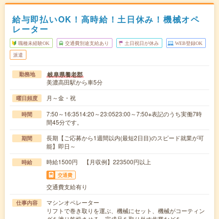
給与即払いOK！高時給！土日休み！機械オペ
レーター
職種未経験OK
交通費別途支給あり
土日祝日が休み
WEB登録OK
派遣
岐阜県養老郡
勤務地
美濃高田駅から車5分
月～金・祝
曜日頻度
7:50～16:3514:20～23:0523:00～7:50※表記のうち実働7時
時間
間45分です。
長期【ご応募から1週間以内(最短2日目)のスピード就業が可
期間
能】即日～
時給1500円 【月収例】223500円以上
時給
交通費
交通費支給有り
マシンオペレーター
仕事内容
リフトで巻き取りを運ぶ、機械にセット、機械がコーティン
グを塗り乾燥させる、完成品を取り外す作業などを…