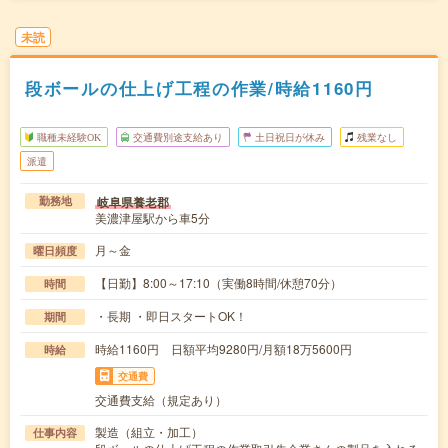
未読
段ボールの仕上げ工程の作業/時給1160円
職種未経験OK
交通費別途支給あり
土日祝日が休み
残業なし
派遣
岐阜県養老郡
勤務地
美濃津屋駅から車5分
月～金
曜日頻度
【日勤】8:00～17:10（実働8時間/休憩70分）
時間
・長期 ・即日スタートOK！
期間
時給1160円 日額平均9280円/月額18万5600円
時給
交通費
交通費支給（規定あり）
製造（組立・加工）
仕事内容