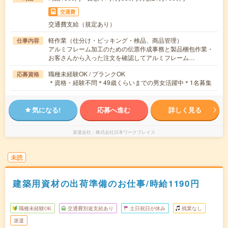
交通費
交通費支給（規定あり）
軽作業（仕分け・ピッキング・検品、商品管理）
仕事内容
アルミフレーム加工のための伝票作成事務と製品梱包作業・
お客さんから入った注文を確認してアルミフレーム…
職種未経験OK / ブランクOK
応募資格
＊資格・経験不問＊49歳くらいまでの男女活躍中＊1名募集
気になる!
応募へ進む
詳しく見る
派遣会社
株式会社日本ワークプレイス
未読
建築用資材の出荷準備のお仕事/時給1190円
職種未経験OK
交通費別途支給あり
土日祝日が休み
残業なし
派遣