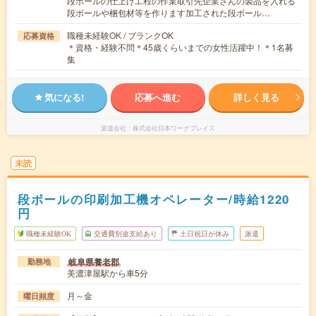
段ボールの仕上げ工程の作業取引先企業さんの製品を入れる
段ボールや梱包材等を作ります加工された段ボール…
職種未経験OK / ブランクOK
応募資格
＊資格・経験不問＊45歳くらいまでの女性活躍中！＊1名募
集
気になる!
応募へ進む
詳しく見る
派遣会社
株式会社日本ワークプレイス
未読
段ボールの印刷加工機オペレーター/時給1220
円
職種未経験OK
交通費別途支給あり
土日祝日が休み
派遣
岐阜県養老郡
勤務地
美濃津屋駅から車5分
月～金
曜日頻度