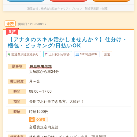
派遣会社
株式会社綜合キャリアオプション 製造事業部（全国）
未読
掲載日
2026/08/07
NEW
【アナタのスキル活かしませんか？】仕分け・
梱包・ピッキング/日払いOK
交通費別途支給あり
土日祝日が休み
WEB登録OK
派遣
岐阜県養老郡
勤務地
大垣駅から車24分
月～金
曜日頻度
08:00～17:00
時間
長期でお仕事できる方、大歓迎！
期間
時給1500円
時給
交通費
交通費規定内支給
軽作業（仕分け・ピッキング・検品、商品管理）
仕事内容