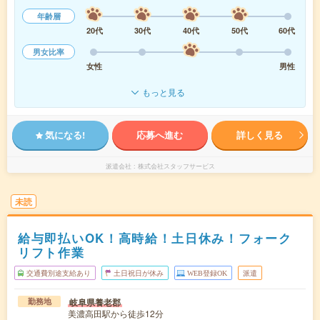
年齢層
20代
30代
40代
50代
60代
男女比率
女性
男性
もっと見る
気になる!
応募へ進む
詳しく見る
派遣会社
株式会社スタッフサービス
未読
給与即払いOK！高時給！土日休み！フォーク
リフト作業
交通費別途支給あり
土日祝日が休み
WEB登録OK
派遣
岐阜県養老郡
勤務地
美濃高田駅から徒歩12分