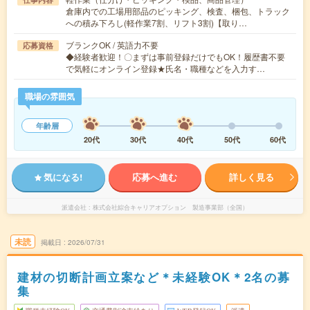
倉庫内での工場用部品のピッキング、検査、梱包、トラック
への積み下ろし(軽作業7割、リフト3割)【取り…
ブランクOK / 英語力不要
応募資格
◆経験者歓迎！〇まずは事前登録だけでもOK！履歴書不要
で気軽にオンライン登録★氏名・職種などを入力す…
職場の雰囲気
年齢層
20代
30代
40代
50代
60代
気になる!
応募へ進む
詳しく見る
派遣会社
株式会社綜合キャリアオプション 製造事業部（全国）
未読
掲載日
2026/07/31
建材の切断計画立案など＊未経験OK＊2名の募
集