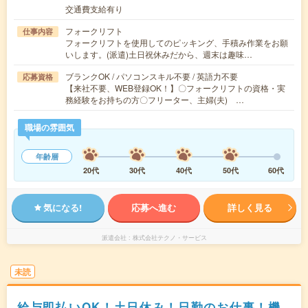
交通費支給有り
フォークリフト
仕事内容
フォークリフトを使用してのピッキング、手積み作業をお願
いします。(派遣)土日祝休みだから、週末は趣味…
ブランクOK / パソコンスキル不要 / 英語力不要
応募資格
【来社不要、WEB登録OK！】〇フォークリフトの資格・実
務経験をお持ちの方〇フリーター、主婦(夫) …
職場の雰囲気
年齢層
20代
30代
40代
50代
60代
気になる!
応募へ進む
詳しく見る
派遣会社
株式会社テクノ・サービス
未読
給与即払いOK！土日休み！日勤のお仕事！機