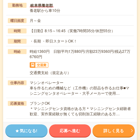
岐阜県養老郡
勤務地
養老駅から車10分
月～金
曜日頻度
【日勤】8:15～16:45（実働7時間35分/休憩55分）
時間
・長期 ・即日スタートOK！
期間
時給1360円 日額平均1万880円/月額23万9360円/残込27万
時給
6760円
交通費
交通費支給（規定あり）
マシンオペレーター
仕事内容
車を作るための機械など（工作機）の部品を作るお仕事■マ
シニングセンタオペレーター・大手メーカーで使用…
ブランクOK
応募資格
＊マシニングセンタ資格がある方＊マシニングセンタ経験者
歓迎、実作業経験が無くても切削加工経験のある方…
気になる!
応募へ進む
詳しく見る