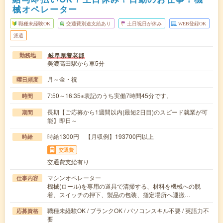
械オペレーター
職種未経験OK
交通費別途支給あり
土日祝日が休み
WEB登録OK
派遣
岐阜県養老郡
勤務地
美濃高田駅から車5分
月～金・祝
曜日頻度
7:50～16:35※表記のうち実働7時間45分です。
時間
長期【ご応募から1週間以内(最短2日目)のスピード就業が可
期間
能】即日～
時給1300円 【月収例】193700円以上
時給
交通費
交通費支給有り
マシンオペレーター
仕事内容
機械(ロール)を専用の道具で清掃する、材料を機械への脱
着、スイッチの押下、製品の包装、指定場所へ運搬…
職種未経験OK / ブランクOK / パソコンスキル不要 / 英語力不
応募資格
要