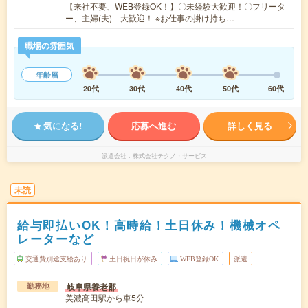
【来社不要、WEB登録OK！】〇未経験大歓迎！〇フリータ
ー、主婦(夫) 大歓迎！ ※お仕事の掛け持ち…
職場の雰囲気
年齢層
20代
30代
40代
50代
60代
気になる!
応募へ進む
詳しく見る
派遣会社
株式会社テクノ・サービス
未読
給与即払いOK！高時給！土日休み！機械オペ
レーターなど
交通費別途支給あり
土日祝日が休み
WEB登録OK
派遣
岐阜県養老郡
勤務地
美濃高田駅から車5分