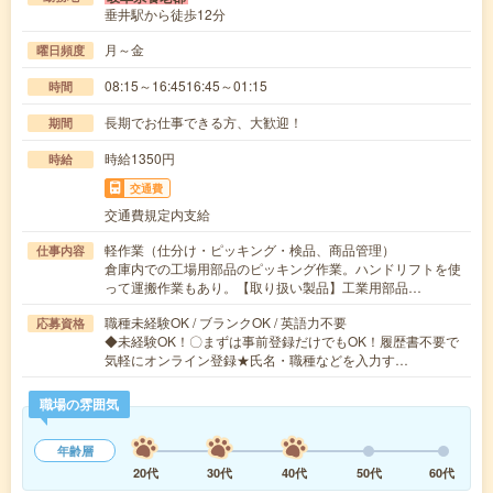
垂井駅から徒歩12分
月～金
曜日頻度
08:15～16:4516:45～01:15
時間
長期でお仕事できる方、大歓迎！
期間
時給1350円
時給
交通費
交通費規定内支給
軽作業（仕分け・ピッキング・検品、商品管理）
仕事内容
倉庫内での工場用部品のピッキング作業。ハンドリフトを使
って運搬作業もあり。【取り扱い製品】工業用部品…
職種未経験OK / ブランクOK / 英語力不要
応募資格
◆未経験OK！〇まずは事前登録だけでもOK！履歴書不要で
気軽にオンライン登録★氏名・職種などを入力す…
職場の雰囲気
年齢層
20代
30代
40代
50代
60代