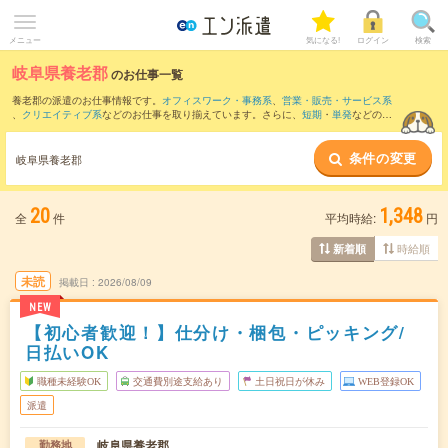
メニュー
気になる!
ログイン
検索
岐阜県養老郡
のお仕事一覧
養老郡の派遣のお仕事情報です。
オフィスワーク・事務系
、
営業・販売・サービス系
、
クリエイティブ系
などのお仕事を取り揃えています。さらに、
短期
・
単発
などの期
間や、
職種未経験OK
などのこだわり条件で絞り込んでいただけます。
条件の変更
また、
大垣市
・
不破郡
・
海津市
・
安八郡
など隣接エリアのお仕事もご確認いただけま
岐阜県養老郡
す。
20
1,348
全
件
平均時給:
円
時給順
新着順
未読
掲載日
2026/08/09
NEW
【初心者歓迎！】仕分け・梱包・ピッキング/
日払いOK
職種未経験OK
交通費別途支給あり
土日祝日が休み
WEB登録OK
派遣
岐阜県養老郡
勤務地