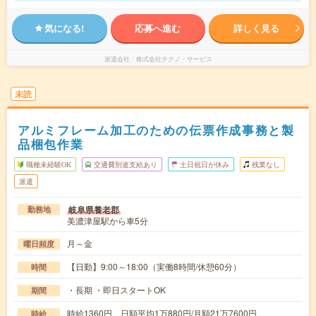
気になる!
応募へ進む
詳しく見る
派遣会社
株式会社テクノ・サービス
未読
アルミフレーム加工のための伝票作成事務と製
品梱包作業
職種未経験OK
交通費別途支給あり
土日祝日が休み
残業なし
派遣
岐阜県養老郡
勤務地
美濃津屋駅から車5分
月～金
曜日頻度
【日勤】9:00～18:00（実働8時間/休憩60分）
時間
・長期 ・即日スタートOK
期間
時給1360円 日額平均1万880円/月額21万7600円
時給