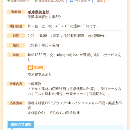
職種未経験OK
交通費別途支給あり
WEB登録OK
派遣
岐阜県養老郡
勤務地
美濃津屋駅から車5分
月～金・土・祝 ※日＋1日の週休2日制です。
曜日頻度
9:00～18:00 ※残業は月20時間程度。※休憩60分。
時間
【急募】即日～長期
期間
時給1350円＋交 ■給与の前払いが可能な速払いサービスあ
時給
り
交通費
交通費支給あり
一般事務
仕事内容
＊アルミ建材の切断計画（電卓使用の計算）｜受注データ入
力｜アルミ建材の梱包・外観チェック│電話応対な…
職種未経験OK / ブランクOK / パソコンスキル不要 / 英語力不
応募資格
要
未経験OK！ #初めての派遣歓迎
職場の雰囲気