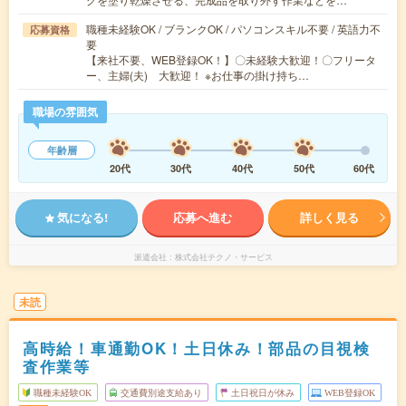
職種未経験OK / ブランクOK / パソコンスキル不要 / 英語力不
応募資格
要
【来社不要、WEB登録OK！】〇未経験大歓迎！〇フリータ
ー、主婦(夫) 大歓迎！ ※お仕事の掛け持ち…
職場の雰囲気
年齢層
20代
30代
40代
50代
60代
気になる!
応募へ進む
詳しく見る
派遣会社
株式会社テクノ・サービス
未読
高時給！車通勤OK！土日休み！部品の目視検
査作業等
職種未経験OK
交通費別途支給あり
土日祝日が休み
WEB登録OK