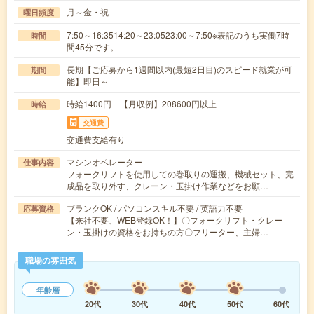
月～金・祝
曜日頻度
7:50～16:3514:20～23:0523:00～7:50※表記のうち実働7時
時間
間45分です。
長期【ご応募から1週間以内(最短2日目)のスピード就業が可
期間
能】即日～
時給1400円 【月収例】208600円以上
時給
交通費
交通費支給有り
マシンオペレーター
仕事内容
フォークリフトを使用しての巻取りの運搬、機械セット、完
成品を取り外す、クレーン・玉掛け作業などをお願…
ブランクOK / パソコンスキル不要 / 英語力不要
応募資格
【来社不要、WEB登録OK！】〇フォークリフト・クレー
ン・玉掛けの資格をお持ちの方〇フリーター、主婦…
職場の雰囲気
年齢層
20代
30代
40代
50代
60代