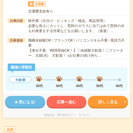
交通費
交通費支給有り
軽作業（仕分け・ピッキング・検品、商品管理）
仕事内容
必要な長さにカットし、窓枠のガラスに当てはめて窓枠の水
もれ検査をする作業などをお願いします。（派遣）…
職種未経験OK / ブランクOK / パソコンスキル不要 / 英語力不
応募資格
要
【来社不要、WEB登録OK！】〇未経験大歓迎！〇フリータ
ー、主婦(夫) 大歓迎！ ※お仕事の掛け持ち…
職場の雰囲気
年齢層
20代
30代
40代
50代
60代
気になる!
応募へ進む
詳しく見る
派遣会社
株式会社テクノ・サービス
未読