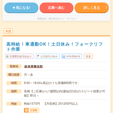
気になる!
応募へ進む
詳しく見る
派遣会社
株式会社テクノ・サービス
未読
高時給！車通勤OK！土日休み！フォークリフ
ト作業
交通費別途支給あり
土日祝日が休み
WEB登録OK
派遣
岐阜県養老郡
勤務地
月～金
曜日頻度
9:00～18:00※表記のうち実働8時間です。
時間
長期【ご応募から1週間以内(最短2日目)のスピード就業が可
期間
能】即日～
時給1570円 【月収例】251200円以上
時給
交通費