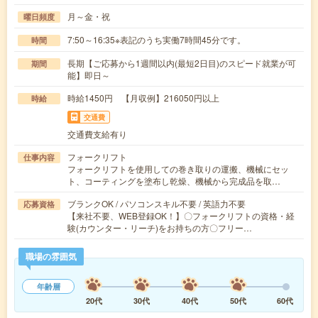
月～金・祝
曜日頻度
7:50～16:35※表記のうち実働7時間45分です。
時間
長期【ご応募から1週間以内(最短2日目)のスピード就業が可
期間
能】即日～
時給1450円 【月収例】216050円以上
時給
交通費
交通費支給有り
フォークリフト
仕事内容
フォークリフトを使用しての巻き取りの運搬、機械にセッ
ト、コーティングを塗布し乾燥、機械から完成品を取…
ブランクOK / パソコンスキル不要 / 英語力不要
応募資格
【来社不要、WEB登録OK！】〇フォークリフトの資格・経
験(カウンター・リーチ)をお持ちの方〇フリー…
職場の雰囲気
年齢層
20代
30代
40代
50代
60代