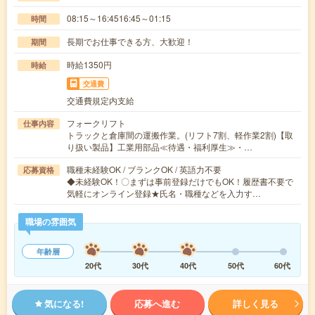
08:15～16:4516:45～01:15
時間
長期でお仕事できる方、大歓迎！
期間
時給1350円
時給
交通費
交通費規定内支給
フォークリフト
仕事内容
トラックと倉庫間の運搬作業。(リフト7割、軽作業2割)【取
り扱い製品】工業用部品≪待遇・福利厚生≫・…
職種未経験OK / ブランクOK / 英語力不要
応募資格
◆未経験OK！〇まずは事前登録だけでもOK！履歴書不要で
気軽にオンライン登録★氏名・職種などを入力す…
職場の雰囲気
年齢層
20代
30代
40代
50代
60代
気になる!
応募へ進む
詳しく見る