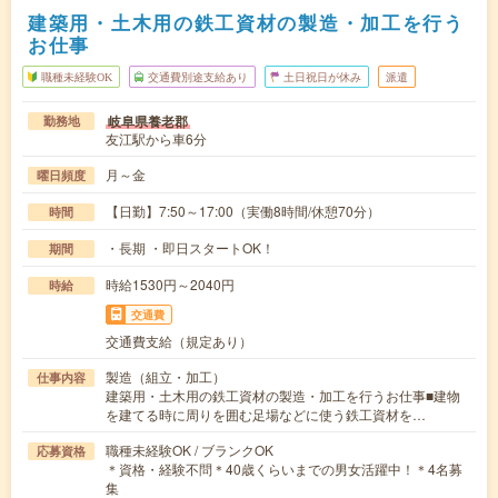
建築用・土木用の鉄工資材の製造・加工を行う
お仕事
職種未経験OK
交通費別途支給あり
土日祝日が休み
派遣
岐阜県養老郡
勤務地
友江駅から車6分
月～金
曜日頻度
【日勤】7:50～17:00（実働8時間/休憩70分）
時間
・長期 ・即日スタートOK！
期間
時給1530円～2040円
時給
交通費
交通費支給（規定あり）
製造（組立・加工）
仕事内容
建築用・土木用の鉄工資材の製造・加工を行うお仕事■建物
を建てる時に周りを囲む足場などに使う鉄工資材を…
職種未経験OK / ブランクOK
応募資格
＊資格・経験不問＊40歳くらいまでの男女活躍中！＊4名募
集