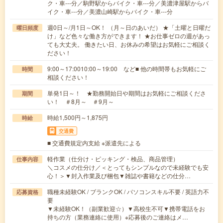
ク・車---分／駒野駅からバイク・車---分／美濃津屋駅からバ
イク・車---分／美濃山崎駅からバイク・車---分
週0日～/月1日～OK！ （月～日のあいだ） ★「土曜と日曜だ
曜日頻度
け」など色々な働き方ができます！ ★お仕事ゼロの週があっ
ても大丈夫。 働きたい日、お休みの希望はお気軽にご相談く
ださい！
9:00～17:0010:00～19:00 など■ 他の時間帯もお気軽にご
時間
相談ください！
単発1日～！ ★勤務開始日や期間はお気軽にご相談くださ
期間
い！ ＃8月～ ＃9月～
時給1,500円～1,875円
時給
交通費
■ 交通費規定内支給 ※派遣先による
軽作業（仕分け・ピッキング・検品、商品管理）
仕事内容
＼コスメの仕分け／＜とってもシンプルなので未経験でも安
心！＞▼封入作業及び梱包▼雑誌や書籍などの仕分…
職種未経験OK / ブランクOK / パソコンスキル不要 / 英語力不
応募資格
要
▼未経験OK！（副業歓迎☆）▼高校生不可▼携帯電話をお
持ちの方（業務連絡に使用）※応募後のご連絡はメ…