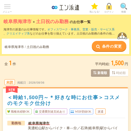
メニュー
気になる!
ログイン
検索
岐阜県海津市
×
土日祝のみ勤務
のお仕事一覧
海津市の派遣のお仕事情報です。
オフィスワーク・事務系
、
営業・販売・サービス系
、
クリエイティブ系
などのお仕事を取り揃えています。土日祝のみ勤務の条件の他
に、
交通費別途支給あり
、
職種未経験OK
、
友だちと一緒の応募OK
などのこだわり条
件も取り揃えています。
条件の変更
岐阜県海津市 / 土日祝のみ勤務
1
1,500
全
件
平均時給:
円
時給順
新着順
未読
掲載日
2026/08/06
NEW
＜時給1,500円～＊好きな時にお仕事＞コスメ
のモクモク仕分け
職種未経験OK
交通費別途支給あり
WEB登録OK
派遣
岐阜県海津市
勤務地
美濃松山駅からバイク・車---分／石津(岐阜県)駅からバイ