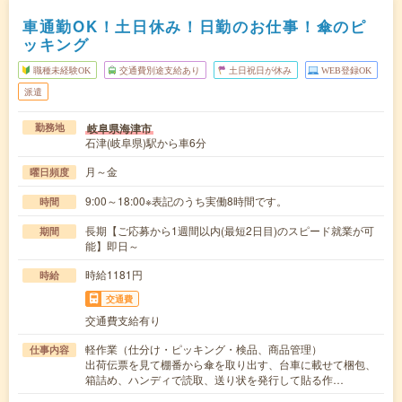
車通勤OK！土日休み！日勤のお仕事！傘のピ
ッキング
職種未経験OK
交通費別途支給あり
土日祝日が休み
WEB登録OK
派遣
岐阜県海津市
勤務地
石津(岐阜県)駅から車6分
月～金
曜日頻度
9:00～18:00※表記のうち実働8時間です。
時間
長期【ご応募から1週間以内(最短2日目)のスピード就業が可
期間
能】即日～
時給1181円
時給
交通費
交通費支給有り
軽作業（仕分け・ピッキング・検品、商品管理）
仕事内容
出荷伝票を見て棚番から傘を取り出す、台車に載せて梱包、
箱詰め、ハンディで読取、送り状を発行して貼る作…