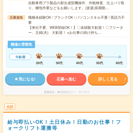
自動車用プラ製品の射出成型機操作、外観検査、仕上バリ取
り、梱包作業などをお願いします。(派遣)長期勤…
職種未経験OK / ブランクOK / パソコンスキル不要 / 英語力不
応募資格
要
【来社不要、WEB登録OK！】〇未経験大歓迎！〇フリータ
ー、主婦(夫) 大歓迎！ ※お仕事の掛け持ち…
職場の雰囲気
年齢層
20代
30代
40代
50代
60代
気になる!
応募へ進む
詳しく見る
派遣会社
株式会社テクノ・サービス
未読
給与即払いOK！土日休み！日勤のお仕事！フ
ォークリフト運搬等