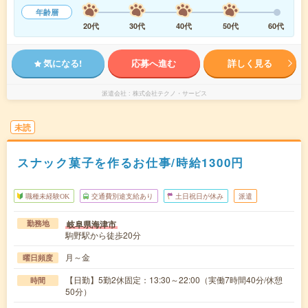
年齢層
20代
30代
40代
50代
60代
気になる!
応募へ進む
詳しく見る
派遣会社
株式会社テクノ・サービス
未読
スナック菓子を作るお仕事/時給1300円
職種未経験OK
交通費別途支給あり
土日祝日が休み
派遣
岐阜県海津市
勤務地
駒野駅から徒歩20分
月～金
曜日頻度
【日勤】5勤2休固定：13:30～22:00（実働7時間40分/休憩
時間
50分）