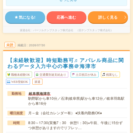
気になる!
応募へ進む
詳しく見る
派遣会社
パーソルテンプスタッフ株式会社 （旧テンプスタッフ株式会社）
未読
掲載日
2026/07/30
【未経験歓迎】時短勤務可♬アパレル商品に関
わるデータ入力中心の事務＠海津市
職種未経験OK
交通費別途支給あり
土日祝日が休み
残業なし
WEB登録OK
派遣
岐阜県海津市
勤務地
駒野駅から車10分／石津(岐阜県)駅から車12分／岐阜羽島駅
から車16分
月～金（会社カレンダー有） ♦扶養内勤務OK♦
曜日頻度
8:30～17:30(実働7：30 休憩1：30)※午前、午後に15分ず
時間
つ休憩がありますのでリフレッ…