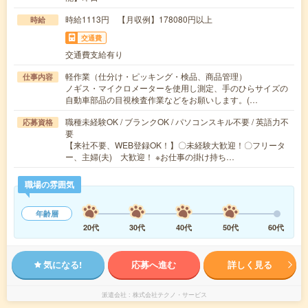
時給1113円 【月収例】178080円以上
時給
交通費
交通費支給有り
軽作業（仕分け・ピッキング・検品、商品管理）
仕事内容
ノギス・マイクロメーターを使用し測定、手のひらサイズの
自動車部品の目視検査作業などをお願いします。(…
職種未経験OK / ブランクOK / パソコンスキル不要 / 英語力不
応募資格
要
【来社不要、WEB登録OK！】〇未経験大歓迎！〇フリータ
ー、主婦(夫) 大歓迎！ ※お仕事の掛け持ち…
職場の雰囲気
年齢層
20代
30代
40代
50代
60代
気になる!
応募へ進む
詳しく見る
派遣会社
株式会社テクノ・サービス