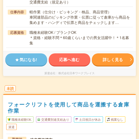
交通費支給（規定あり）
軽作業（仕分け・ピッキング・検品、商品管理）
仕事内容
車関連部品のピッキング作業・伝票に従って倉庫から商品を
集めます・ハンディで伝票と商品をチェックします…
職種未経験OK / ブランクOK
応募資格
＊資格・経験不問＊60歳くらいまでの男女活躍中！＊1名募
集
気になる!
応募へ進む
詳しく見る
派遣会社
株式会社日本ワークプレイス
未読
フォークリフトを使用して商品を運搬する倉庫
作業
職種未経験OK
交通費別途支給あり
土日祝日が休み
残業なし
派遣