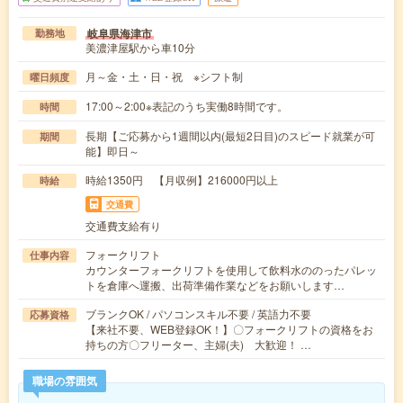
岐阜県海津市
勤務地
美濃津屋駅から車10分
月～金・土・日・祝 ※シフト制
曜日頻度
17:00～2:00※表記のうち実働8時間です。
時間
長期【ご応募から1週間以内(最短2日目)のスピード就業が可
期間
能】即日～
時給1350円 【月収例】216000円以上
時給
交通費
交通費支給有り
フォークリフト
仕事内容
カウンターフォークリフトを使用して飲料水ののったパレッ
トを倉庫へ運搬、出荷準備作業などをお願いします…
ブランクOK / パソコンスキル不要 / 英語力不要
応募資格
【来社不要、WEB登録OK！】〇フォークリフトの資格をお
持ちの方〇フリーター、主婦(夫) 大歓迎！ …
職場の雰囲気