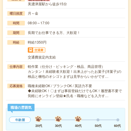
美濃津屋駅から徒歩15分
月～金
曜日頻度
08:00～17:00
時間
長期でお仕事できる方、大歓迎！
期間
時給1350円
時給
交通費
交通費規定内支給
軽作業（仕分け・ピッキング・検品、商品管理）
仕事内容
カンタン！未経験者大歓迎！出来上がったお菓子(洋菓子)の
検品と梱包のオシゴトまずは見学からいかがです…
職種未経験OK / ブランクOK / 英語力不要
応募資格
◆未経験OK！〇まずは事前登録だけでもOK！履歴書不要で
気軽にオンライン登録★氏名・職種などを入力す…
職場の雰囲気
年齢層
20代
30代
40代
50代
60代