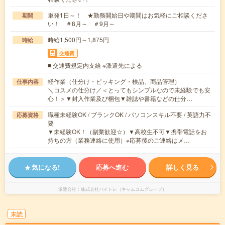
単発1日～！ ★勤務開始日や期間はお気軽にご相談くださ
期間
い！ ＃8月～ ＃9月～
時給1,500円～1,875円
時給
交通費
■ 交通費規定内支給 ※派遣先による
軽作業（仕分け・ピッキング・検品、商品管理）
仕事内容
＼コスメの仕分け／＜とってもシンプルなので未経験でも安
心！＞▼封入作業及び梱包▼雑誌や書籍などの仕分…
職種未経験OK / ブランクOK / パソコンスキル不要 / 英語力不
応募資格
要
▼未経験OK！（副業歓迎☆）▼高校生不可▼携帯電話をお
持ちの方（業務連絡に使用）※応募後のご連絡はメ…
気になる!
応募へ進む
詳しく見る
派遣会社
株式会社バイトレ（キャムコムグループ）
未読