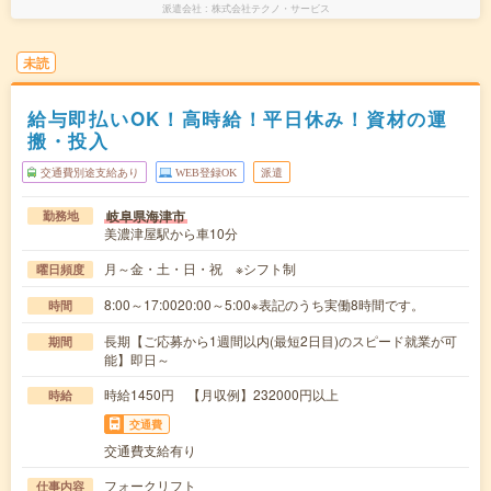
派遣会社
株式会社テクノ・サービス
未読
給与即払いOK！高時給！平日休み！資材の運
搬・投入
交通費別途支給あり
WEB登録OK
派遣
岐阜県海津市
勤務地
美濃津屋駅から車10分
月～金・土・日・祝 ※シフト制
曜日頻度
8:00～17:0020:00～5:00※表記のうち実働8時間です。
時間
長期【ご応募から1週間以内(最短2日目)のスピード就業が可
期間
能】即日～
時給1450円 【月収例】232000円以上
時給
交通費
交通費支給有り
フォークリフト
仕事内容