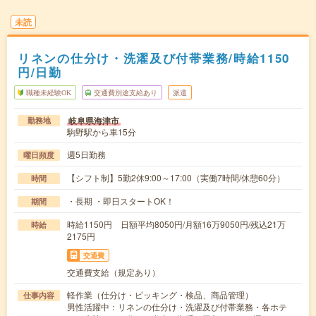
未読
リネンの仕分け・洗濯及び付帯業務/時給1150
円/日勤
職種未経験OK
交通費別途支給あり
派遣
岐阜県海津市
勤務地
駒野駅から車15分
週5日勤務
曜日頻度
【シフト制】5勤2休9:00～17:00（実働7時間/休憩60分）
時間
・長期 ・即日スタートOK！
期間
時給1150円 日額平均8050円/月額16万9050円/残込21万
時給
2175円
交通費
交通費支給（規定あり）
軽作業（仕分け・ピッキング・検品、商品管理）
仕事内容
男性活躍中：リネンの仕分け・洗濯及び付帯業務・各ホテ