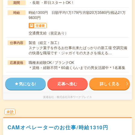
・長期 ・即日スタートOK！
期間
時給1300円 日額平均1万179円/月額20万3580円/残込21万
時給
9830円
交通費
交通費支給（規定あり）
製造（組立・加工）
仕事内容
スナック菓子を作るお仕事出来たばっかりの新工場 空調完備
の快適な職場です・ジャガイモの大きさを揃える…
職種未経験OK / ブランクOK
応募資格
＊資格・経験不問＊60歳くらいまでの男女活躍中＊1名募集
気になる!
応募へ進む
詳しく見る
派遣会社
株式会社日本ワークプレイス
未読
CAMオペレーターのお仕事/時給1310円