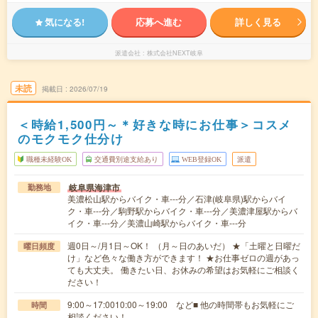
気になる!
応募へ進む
詳しく見る
派遣会社
株式会社NEXT岐阜
未読
掲載日
2026/07/19
＜時給1,500円～＊好きな時にお仕事＞コスメ
のモクモク仕分け
職種未経験OK
交通費別途支給あり
WEB登録OK
派遣
岐阜県海津市
勤務地
美濃松山駅からバイク・車---分／石津(岐阜県)駅からバイ
ク・車---分／駒野駅からバイク・車---分／美濃津屋駅からバ
イク・車---分／美濃山崎駅からバイク・車---分
週0日～/月1日～OK！ （月～日のあいだ） ★「土曜と日曜だ
曜日頻度
け」など色々な働き方ができます！ ★お仕事ゼロの週があっ
ても大丈夫。 働きたい日、お休みの希望はお気軽にご相談く
ださい！
9:00～17:0010:00～19:00 など■ 他の時間帯もお気軽にご
時間
相談ください！