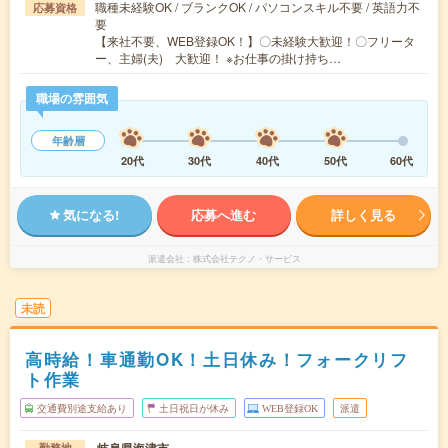
職種未経験OK / ブランクOK / パソコンスキル不要 / 英語力不
応募資格
要
【来社不要、WEB登録OK！】〇未経験大歓迎！〇フリータ
ー、主婦(夫) 大歓迎！ ※お仕事の掛け持ち…
職場の雰囲気
年齢層
20代
30代
40代
50代
60代
気になる!
応募へ進む
詳しく見る
派遣会社
株式会社テクノ・サービス
未読
高時給！車通勤OK！土日休み！フォークリフ
ト作業
交通費別途支給あり
土日祝日が休み
WEB登録OK
派遣
勤務地