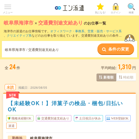
メニュー
気になる!
ログイン
検索
岐阜県海津市
×
交通費別途支給あり
のお仕事一覧
海津市の派遣のお仕事情報です。
オフィスワーク・事務系
、
営業・販売・サービス系
、
クリエイティブ系
などのお仕事を取り揃えています。交通費別途支給ありの条件の
他に、
職種未経験OK
、
友だちと一緒の応募OK
、
10名以上の大量募集
などのこだわり
条件も取り揃えています。
条件の変更
岐阜県海津市 / 交通費別途支給あり
24
1,310
全
件
平均時給:
円
時給順
新着順
未読
掲載日
2026/08/05
NEW
【未経験OK！】洋菓子の検品・梱包/日払い
OK
職種未経験OK
交通費別途支給あり
土日祝日が休み
WEB登録OK
派遣
岐阜県海津市
勤務地