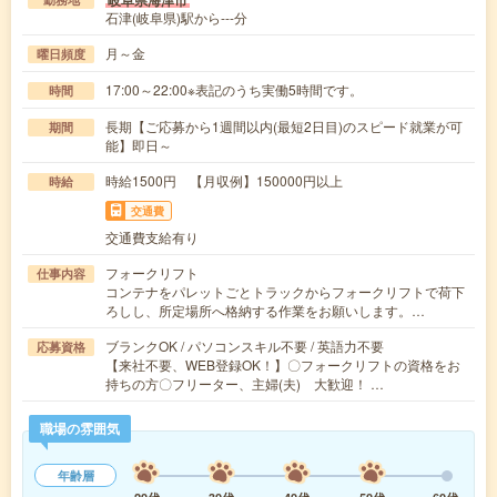
岐阜県海津市
石津(岐阜県)駅から---分
月～金
曜日頻度
17:00～22:00※表記のうち実働5時間です。
時間
長期【ご応募から1週間以内(最短2日目)のスピード就業が可
期間
能】即日～
時給1500円 【月収例】150000円以上
時給
交通費
交通費支給有り
フォークリフト
仕事内容
コンテナをパレットごとトラックからフォークリフトで荷下
ろしし、所定場所へ格納する作業をお願いします。…
ブランクOK / パソコンスキル不要 / 英語力不要
応募資格
【来社不要、WEB登録OK！】〇フォークリフトの資格をお
持ちの方〇フリーター、主婦(夫) 大歓迎！ …
職場の雰囲気
年齢層