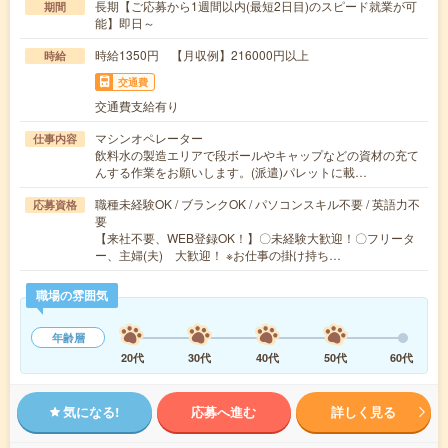
長期【ご応募から1週間以内(最短2日目)のスピード就業が可
期間
能】即日～
時給1350円 【月収例】216000円以上
時給
交通費
交通費支給有り
マシンオペレーター
仕事内容
飲料水の製造エリアで段ボールやキャップなどの資材の充て
んする作業をお願いします。(派遣)パレットに載…
職種未経験OK / ブランクOK / パソコンスキル不要 / 英語力不
応募資格
要
【来社不要、WEB登録OK！】〇未経験大歓迎！〇フリータ
ー、主婦(夫) 大歓迎！ ※お仕事の掛け持ち…
職場の雰囲気
年齢層
20代
30代
40代
50代
60代
気になる!
応募へ進む
詳しく見る