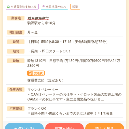
交通費別途支給あり
土日祝日が休み
派遣
岐阜県海津市
勤務地
駒野駅から車10分
月～金
曜日頻度
【日勤】5勤2休8:30～17:45（実働8時間/休憩75分）
時間
・長期 ・即日スタートOK！
期間
時給1310円 日額平均1万480円/月額20万9600円/残込24万
時給
2350円
交通費
交通費支給（規定あり）
マシンオペレーター
仕事内容
＜CAMオペレーターのお仕事＞・小ロット製品の製造工場の
CAMオペのお仕事です・主に金属製品を扱いま…
ブランクOK
応募資格
＊資格不問＊40歳くらいまでの男女活躍中！＊1名募集
気になる!
応募へ進む
詳しく見る