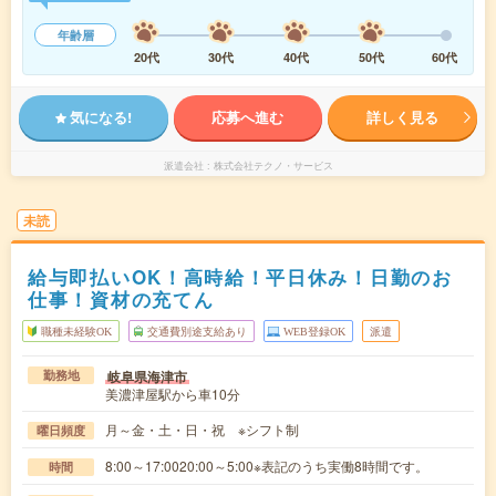
年齢層
20代
30代
40代
50代
60代
気になる!
応募へ進む
詳しく見る
派遣会社
株式会社テクノ・サービス
未読
給与即払いOK！高時給！平日休み！日勤のお
仕事！資材の充てん
職種未経験OK
交通費別途支給あり
WEB登録OK
派遣
岐阜県海津市
勤務地
美濃津屋駅から車10分
月～金・土・日・祝 ※シフト制
曜日頻度
8:00～17:0020:00～5:00※表記のうち実働8時間です。
時間