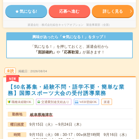
気になる!
応募へ進む
詳しく見る
派遣会社
株式会社綜合キャリアオプション 製造事業部（全国）
興味があったら「★気になる！」をタップ！
「気になる！」を押しておくと、派遣会社から
「面談確約」
や
「応募歓迎」
が届きます！
未読
掲載日
2026/08/04
NEW
【50名募集・経験不問・語学不要・簡単な業
務】国際スポーツ大会の受付誘導業務
職種未経験OK
交通費別途支給あり
WEB登録OK
派遣
岐阜県海津市
勤務地
9月15日（火）～9月24日（木）
曜日頻度
9月15日（火）08：30-17：00※休憩1時間 9月16日（水）
時間