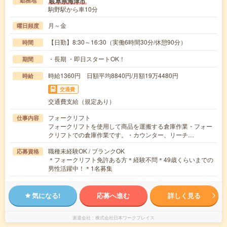
岐阜県海津市
勤務地
駒野駅から車10分
月～金
曜日頻度
【日勤】8:30～16:30（実働6時間30分/休憩90分）
時間
・長期 ・即日スタートOK！
期間
時給1360円 日額平均8840円/月額19万4480円
時給
交通費
交通費支給（規定あり）
フォークリフト
仕事内容
フォークリフトを使用して商品を運搬する倉庫作業・フォー
クリフトでの倉庫作業です。・カウンター、リーチ…
職種未経験OK / ブランクOK
応募資格
＊フォークリフト免許ある方＊経験不問＊49歳くらいまでの
男性活躍中！＊1名募集
気になる!
応募へ進む
詳しく見る
派遣会社
株式会社日本ワークプレイス