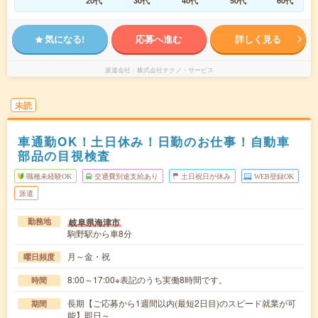
20代
30代
40代
50代
60代
気になる!
応募へ進む
詳しく見る
派遣会社
株式会社テクノ・サービス
未読
車通勤OK！土日休み！日勤のお仕事！自動車
部品の目視検査
職種未経験OK
交通費別途支給あり
土日祝日が休み
WEB登録OK
派遣
岐阜県海津市
勤務地
駒野駅から車8分
月～金・祝
曜日頻度
8:00～17:00※表記のうち実働8時間です。
時間
長期【ご応募から1週間以内(最短2日目)のスピード就業が可
期間
能】即日～