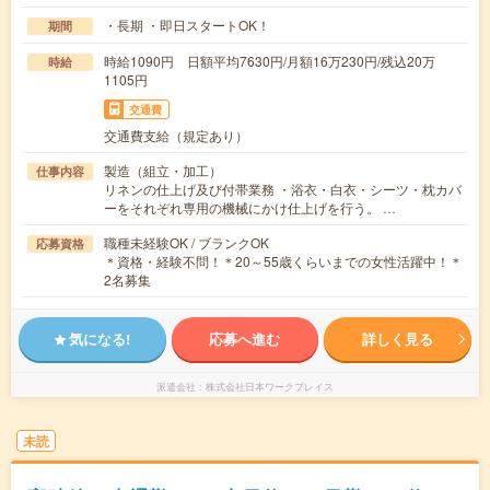
・長期 ・即日スタートOK！
期間
時給1090円 日額平均7630円/月額16万230円/残込20万
時給
1105円
交通費
交通費支給（規定あり）
製造（組立・加工）
仕事内容
リネンの仕上げ及び付帯業務 ・浴衣・白衣・シーツ・枕カバ
ーをそれぞれ専用の機械にかけ仕上げを行う。 …
職種未経験OK / ブランクOK
応募資格
＊資格・経験不問！＊20～55歳くらいまでの女性活躍中！＊
2名募集
気になる!
応募へ進む
詳しく見る
派遣会社
株式会社日本ワークプレイス
未読