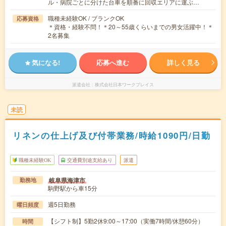
ル・病院ごとに分けた台車を順番に回収エリアに運ぶ…
職種未経験OK / ブランクOK
応募資格
＊資格・経験不問！＊20～55歳くらいまでの男女活躍中！＊
2名募集
気になる!
応募へ進む
詳しく見る
派遣会社
株式会社日本ワークプレイス
未読
リネンの仕上げ及び付帯業務/時給1090円/日勤
職種未経験OK
交通費別途支給あり
派遣
岐阜県海津市
勤務地
駒野駅から車15分
週5日勤務
曜日頻度
【シフト制】5勤2休9:00～17:00（実働7時間/休憩60分）
時間