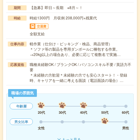
【急募】即日～長期 ※8月～！
期間
時給1300円 月収例 208,000円+残業代
時給
交通費
全額支給
軽作業（仕分け・ピッキング・検品、商品管理）
仕事内容
＊ソファ等の製品を専用ダンボールに梱包する作業。
→20kg以上の場合あり、必要に応じて複数名で実施…
職種未経験OK / ブランクOK / パソコンスキル不要 / 英語力不
応募資格
要
＊未経験の方歓迎＊未経験の方でも安心スタート！・登録
時、キャリアを一緒に考える面談（電話面談の場合）…
職場の雰囲気
年齢層
20代
30代
40代
50代
60代
男女比率
女性
男性
もっと見る