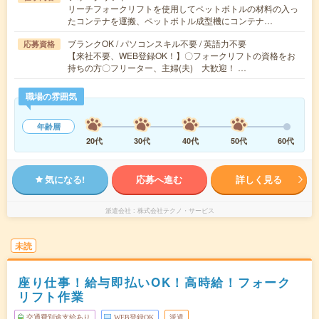
リーチフォークリフトを使用してペットボトルの材料の入っ
たコンテナを運搬、ペットボトル成型機にコンテナ…
ブランクOK / パソコンスキル不要 / 英語力不要
応募資格
【来社不要、WEB登録OK！】〇フォークリフトの資格をお
持ちの方〇フリーター、主婦(夫) 大歓迎！ …
職場の雰囲気
年齢層
20代
30代
40代
50代
60代
気になる!
応募へ進む
詳しく見る
派遣会社
株式会社テクノ・サービス
未読
座り仕事！給与即払いOK！高時給！フォーク
リフト作業
交通費別途支給あり
WEB登録OK
派遣