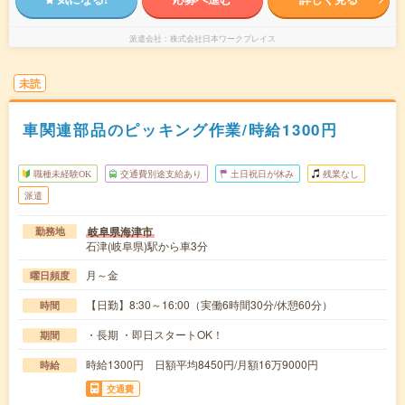
派遣会社
株式会社日本ワークプレイス
未読
車関連部品のピッキング作業/時給1300円
職種未経験OK
交通費別途支給あり
土日祝日が休み
残業なし
派遣
岐阜県海津市
勤務地
石津(岐阜県)駅から車3分
月～金
曜日頻度
【日勤】8:30～16:00（実働6時間30分/休憩60分）
時間
・長期 ・即日スタートOK！
期間
時給1300円 日額平均8450円/月額16万9000円
時給
交通費