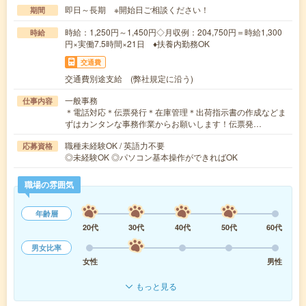
即日～長期 ※開始日ご相談ください！
期間
時給：1,250円～1,450円◇月収例：204,750円＝時給1,300
時給
円×実働7.5時間×21日 ♦扶養内勤務OK
交通費
交通費別途支給 (弊社規定に沿う)
一般事務
仕事内容
＊電話対応＊伝票発行＊在庫管理＊出荷指示書の作成などま
ずはカンタンな事務作業からお願いします！伝票発…
職種未経験OK / 英語力不要
応募資格
◎未経験OK ◎パソコン基本操作ができればOK
職場の雰囲気
年齢層
20代
30代
40代
50代
60代
男女比率
女性
男性
もっと見る