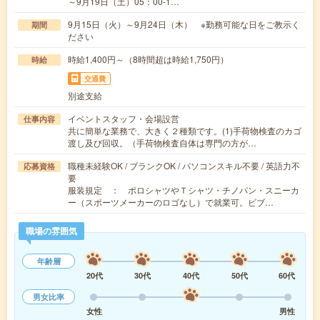
～9月19日（土）05：00-1…
9月15日（火）～9月24日（木） ※勤務可能な日をご教示く
期間
ださい
時給1,400円～（8時間超は時給1,750円）
時給
交通費
別途支給
イベントスタッフ・会場設営
仕事内容
共に簡単な業務で、大きく２種類です。(1)手荷物検査のカゴ
渡し及び回収。（手荷物検査自体は専門の方が…
職種未経験OK / ブランクOK / パソコンスキル不要 / 英語力不
応募資格
要
服装規定 ： ポロシャツやＴシャツ・チノパン・スニーカ
ー（スポーツメーカーのロゴなし）で就業可。ビブ…
職場の雰囲気
年齢層
20代
30代
40代
50代
60代
男女比率
女性
男性