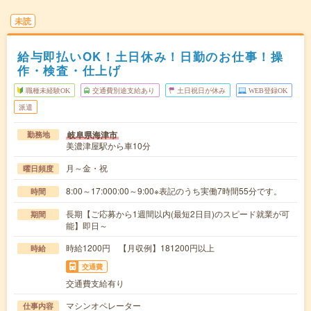
未読
給与即払いOK！土日休み！日勤のお仕事！操
作・検査・仕上げ
職種未経験OK
交通費別途支給あり
土日祝日が休み
WEB登録OK
派遣
岐阜県海津市
勤務地
美濃津屋駅から車10分
月～金・祝
曜日頻度
8:00～17:000:00～9:00※表記のうち実働7時間55分です。
時間
長期【ご応募から1週間以内(最短2日目)のスピード就業が可
期間
能】即日～
時給1200円 【月収例】181200円以上
時給
交通費
交通費支給有り
マシンオペレーター
仕事内容