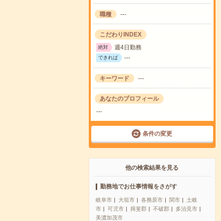
職種
---
こだわりINDEX
週4日勤務
絶対
---
できれば
キーワード
---
あなたのプロフィール
---
条件の変更
他の検索結果を見る
勤務地でお仕事情報をさがす
岐阜市
大垣市
各務原市
関市
土岐
市
可児市
揖斐郡
不破郡
多治見市
美濃加茂市