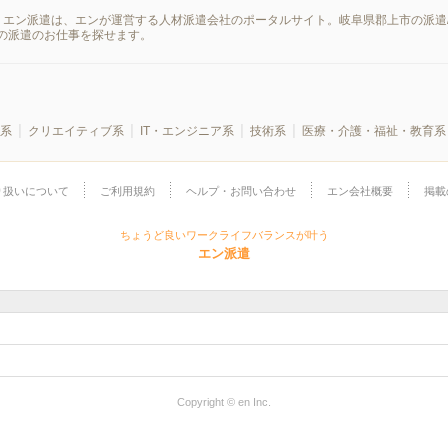
。エン派遣は、エンが運営する人材派遣会社のポータルサイト。岐阜県郡上市の派遣
の派遣のお仕事を探せます。
系
クリエイティブ系
IT・エンジニア系
技術系
医療・介護・福祉・教育系
り扱いについて
ご利用規約
ヘルプ・お問い合わせ
エン会社概要
掲載
ちょうど良いワークライフバランスが叶う
エン派遣
Copyright © en Inc.