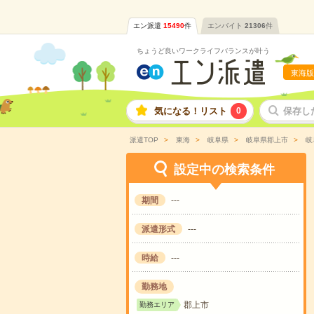
エン派遣
15490
件
エンバイト
21306
件
ちょうど良いワークライフバランスが叶う
東海版
気になる！リスト
0
保存し
派遣TOP
東海
岐阜県
岐阜県郡上市
岐
設定中の検索条件
期間
---
派遣形式
---
時給
---
勤務地
郡上市
勤務エリア