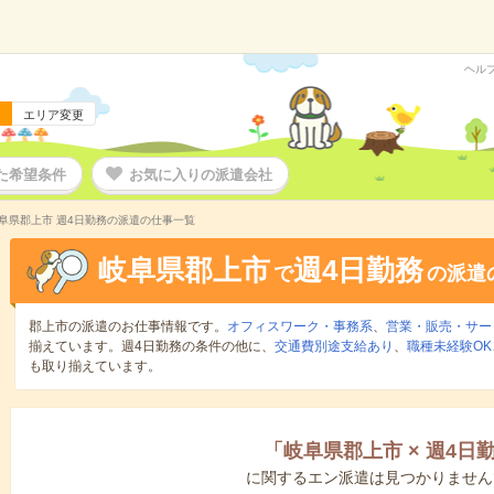
ヘル
エリア変更
た希望条件
お気に入りの派遣会社
阜県郡上市 週4日勤務の派遣の仕事一覧
岐阜県郡上市
週4日勤務
で
の派遣
郡上市の派遣のお仕事情報です。
オフィスワーク・事務系
、
営業・販売・サー
揃えています。週4日勤務の条件の他に、
交通費別途支給あり
、
職種未経験OK
も取り揃えています。
「
岐阜県郡上市
×
週4日
に関するエン派遣は見つかりません