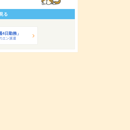
見る
週4日勤務」
のエン派遣