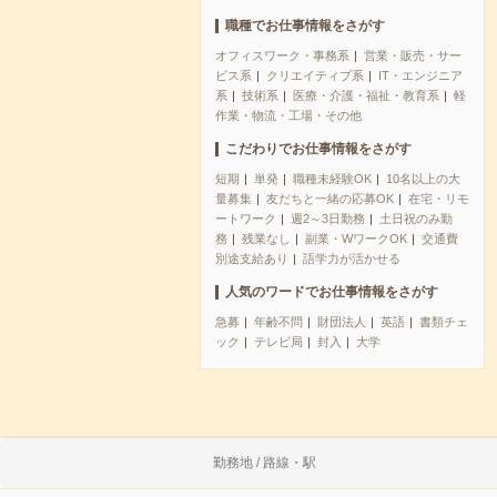
職種でお仕事情報をさがす
オフィスワーク・事務系
営業・販売・サー
ビス系
クリエイティブ系
IT・エンジニア
系
技術系
医療・介護・福祉・教育系
軽
作業・物流・工場・その他
こだわりでお仕事情報をさがす
短期
単発
職種未経験OK
10名以上の大
量募集
友だちと一緒の応募OK
在宅・リモ
ートワーク
週2～3日勤務
土日祝のみ勤
務
残業なし
副業・WワークOK
交通費
別途支給あり
語学力が活かせる
人気のワードでお仕事情報をさがす
急募
年齢不問
財団法人
英語
書類チェ
ック
テレビ局
封入
大学
勤務地 / 路線・駅