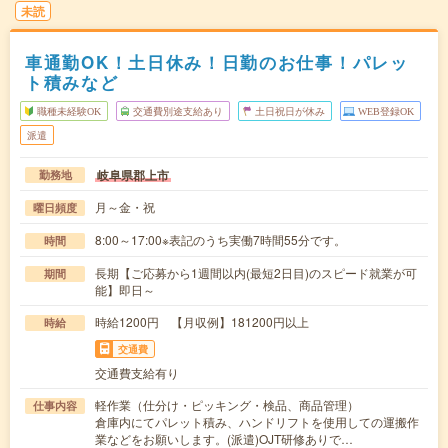
未読
車通勤OK！土日休み！日勤のお仕事！パレッ
ト積みなど
職種未経験OK
交通費別途支給あり
土日祝日が休み
WEB登録OK
派遣
岐阜県郡上市
勤務地
月～金・祝
曜日頻度
8:00～17:00※表記のうち実働7時間55分です。
時間
長期【ご応募から1週間以内(最短2日目)のスピード就業が可
期間
能】即日～
時給1200円 【月収例】181200円以上
時給
交通費
交通費支給有り
軽作業（仕分け・ピッキング・検品、商品管理）
仕事内容
倉庫内にてパレット積み、ハンドリフトを使用しての運搬作
業などをお願いします。(派遣)OJT研修ありで…