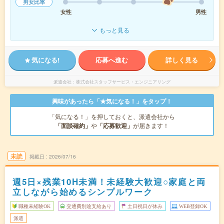
男女比率
女性
男性
もっと見る
気になる!
応募へ進む
詳しく見る
派遣会社
株式会社スタッフサービス・エンジニアリング
興味があったら「★気になる！」をタップ！
「気になる！」を押しておくと、派遣会社から
「面談確約」
や
「応募歓迎」
が届きます！
未読
掲載日
2026/07/16
週5日×残業10H未満！未経験大歓迎○家庭と両
立しながら始めるシンプルワーク
職種未経験OK
交通費別途支給あり
土日祝日が休み
WEB登録OK
派遣