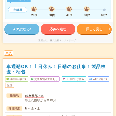
年齢層
20代
30代
40代
50代
60代
気になる!
応募へ進む
詳しく見る
派遣会社
株式会社テクノ・サービス
未読
車通勤OK！土日休み！日勤のお仕事！製品検
査・梱包
職種未経験OK
交通費別途支給あり
土日祝日が休み
WEB登録OK
派遣
岐阜県郡上市
勤務地
郡上八幡駅から車13分
月～金・土
曜日頻度