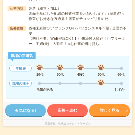
製造（組立・加工）
仕事内容
図面を基にした配線の検査作業をお願いします。(派遣)黙々
作業がお好きな方必見！残業がチョッピリ多めだ…
職種未経験OK / ブランクOK / パソコンスキル不要 / 英語力不
応募資格
要
【来社不要、WEB登録OK！】〇未経験大歓迎！〇フリータ
ー、主婦(夫) 大歓迎！ ※お仕事の掛け持ち…
職場の雰囲気
年齢層
20代
30代
40代
50代
60代
職場の様子
活気がある
しずか
気になる!
応募へ進む
詳しく見る
派遣会社
株式会社テクノ・サービス