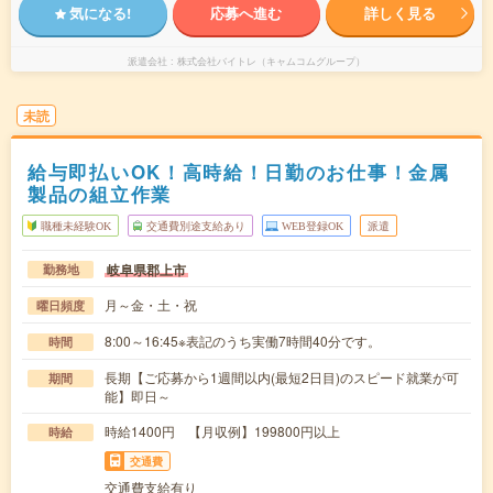
気になる!
応募へ進む
詳しく見る
派遣会社
株式会社バイトレ（キャムコムグループ）
未読
給与即払いOK！高時給！日勤のお仕事！金属
製品の組立作業
職種未経験OK
交通費別途支給あり
WEB登録OK
派遣
岐阜県郡上市
勤務地
月～金・土・祝
曜日頻度
8:00～16:45※表記のうち実働7時間40分です。
時間
長期【ご応募から1週間以内(最短2日目)のスピード就業が可
期間
能】即日～
時給1400円 【月収例】199800円以上
時給
交通費
交通費支給有り