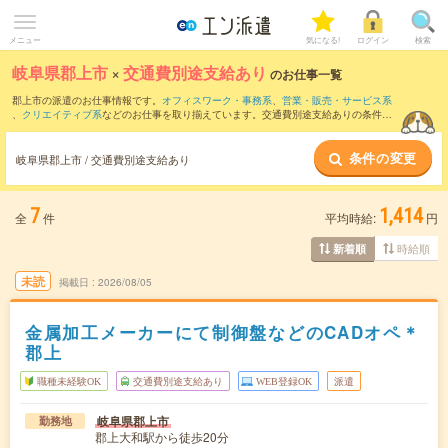
メニュー
気になる!
ログイン
検索
岐阜県郡上市
×
交通費別途支給あり
のお仕事一覧
郡上市の派遣のお仕事情報です。
オフィスワーク・事務系
、
営業・販売・サービス系
、
クリエイティブ系
などのお仕事を取り揃えています。交通費別途支給ありの条件の
他に、
職種未経験OK
、
友だちと一緒の応募OK
、
10名以上の大量募集
などのこだわり
条件も取り揃えています。
条件の変更
岐阜県郡上市 / 交通費別途支給あり
7
1,414
全
件
平均時給:
円
時給順
新着順
未読
掲載日
2026/08/05
金属加工メーカーにて制御盤などのCADオペ＊
郡上
職種未経験OK
交通費別途支給あり
WEB登録OK
派遣
岐阜県郡上市
勤務地
郡上大和駅から徒歩20分