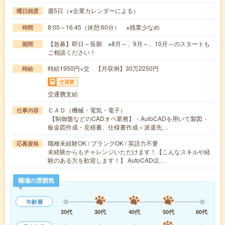
週5日（※企業カレンダーによる）
曜日頻度
8:00～16:45（休憩:60分） ※残業少なめ
時間
【急募】即日～長期 ※8月～、9月～、10月～のスタートも
期間
ご相談ください！
時給1950円+交 【月収例】30万2250円
時給
交通費
交通費支給
ＣＡＤ（機械・電気・電子）
仕事内容
【制御盤などのCADオペ業務】・AutoCADを用いて製図・
板金図作成・見積書、仕様書作成＜派遣先…
職種未経験OK / ブランクOK / 英語力不要
応募資格
未経験からもチャレンジいただけます！【こんなスキルや経
験のある方を歓迎します！】 AutoCAD(2…
職場の雰囲気
年齢層
20代
30代
40代
50代
60代