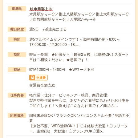
岐阜県郡上市
勤務地
木尾駅から---分／郡上八幡駅から---分／郡上大和駅から---分
／自然園前駅から---分／万場駅から---分
週5日 ※派遣先による
曜日頻度
週5フルタイムがメインです！＜勤務時間の例＞8:00～
時間
17:008:30～17:309:00～18:…
即日～長期 ★応募から「最短2日後」に勤務OK！スタート
期間
日はご相談ください。★急募です！
時給1200円～1400円 ★Wワーク不可
時給
交通費
交通費全額支給
軽作業（仕分け・ピッキング・検品、商品管理）
仕事内容
製造や軽作業を中心に、あなたのご希望に合わせたお仕事を
ご紹介します！＼例えばこんなお仕事です／商品の…
職種未経験OK / ブランクOK / パソコンスキル不要 / 英語力不
応募資格
要
【来社不要、WEB登録OK！】〇未経験大歓迎！〇フリータ
ー、主婦(夫) 大歓迎！〇ブランクOK〇週5…