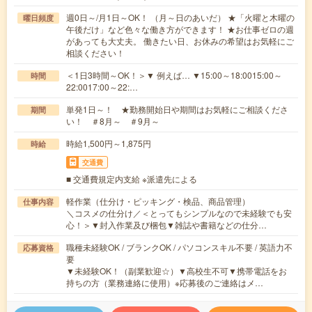
週0日～/月1日～OK！ （月～日のあいだ） ★「火曜と木曜の
曜日頻度
午後だけ」など色々な働き方ができます！ ★お仕事ゼロの週
があっても大丈夫。 働きたい日、お休みの希望はお気軽にご
相談ください！
＜1日3時間～OK！＞▼ 例えば… ▼15:00～18:0015:00～
時間
22:0017:00～22:…
単発1日～！ ★勤務開始日や期間はお気軽にご相談くださ
期間
い！ ＃8月～ ＃9月～
時給1,500円～1,875円
時給
交通費
■ 交通費規定内支給 ※派遣先による
軽作業（仕分け・ピッキング・検品、商品管理）
仕事内容
＼コスメの仕分け／＜とってもシンプルなので未経験でも安
心！＞▼封入作業及び梱包▼雑誌や書籍などの仕分…
職種未経験OK / ブランクOK / パソコンスキル不要 / 英語力不
応募資格
要
▼未経験OK！（副業歓迎☆）▼高校生不可▼携帯電話をお
持ちの方（業務連絡に使用）※応募後のご連絡はメ…