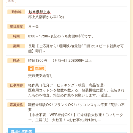
派遣
岐阜県郡上市
勤務地
郡上八幡駅から車13分
月～金
曜日頻度
8:00～17:00※表記のうち実働8時間です。
時間
長期【ご応募から1週間以内(最短2日目)のスピード就業が可
期間
能】即日～
時給1300円 【月収例】208000円以上
時給
交通費
交通費支給有り
軽作業（仕分け・ピッキング・検品、商品管理）
仕事内容
医療用コットンを枚数を数える、包装機械に置く、包装され
たものを検査、箱詰め作業をお願いします。(派遣…
職種未経験OK / ブランクOK / パソコンスキル不要 / 英語力不
応募資格
要
【来社不要、WEB登録OK！】〇未経験大歓迎！〇フリータ
ー、主婦(夫) 大歓迎！ ※お仕事の掛け持ち…
職場の雰囲気