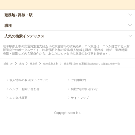
勤務地 / 路線・駅
職種
人気の検索インデックス
岐阜県郡上市の交通費別途支給ありの派遣情報の検索結果。エン派遣は、エンが運営する人材
派遣会社のポータルサイト。岐阜県郡上市の派遣/求人情報を職種、勤務地、時給、勤務時間、
長期・短期などの希望条件から、あなたにピッタリの派遣のお仕事を探せます。
派遣TOP
東海
岐阜県
岐阜県郡上市
岐阜県郡上市 交通費別途支給ありの派遣の仕事一覧
個人情報の取り扱いについて
ご利用規約
ヘルプ・お問い合わせ
掲載のお問い合わせ
エン会社概要
サイトマップ
Copyright © en Inc.