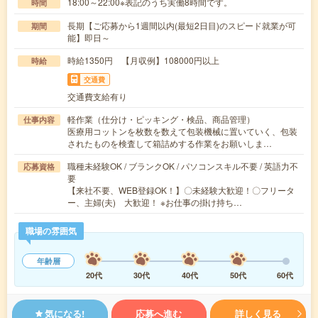
18:00～22:00※表記のうち実働8時間です。
時間
長期【ご応募から1週間以内(最短2日目)のスピード就業が可
期間
能】即日～
時給1350円 【月収例】108000円以上
時給
交通費
交通費支給有り
軽作業（仕分け・ピッキング・検品、商品管理）
仕事内容
医療用コットンを枚数を数えて包装機械に置いていく、包装
されたものを検査して箱詰めする作業をお願いしま…
職種未経験OK / ブランクOK / パソコンスキル不要 / 英語力不
応募資格
要
【来社不要、WEB登録OK！】〇未経験大歓迎！〇フリータ
ー、主婦(夫) 大歓迎！ ※お仕事の掛け持ち…
職場の雰囲気
年齢層
20代
30代
40代
50代
60代
気になる!
応募へ進む
詳しく見る