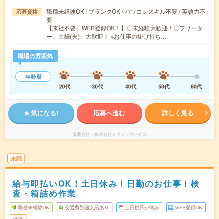
職種未経験OK / ブランクOK / パソコンスキル不要 / 英語力不
応募資格
要
【来社不要、WEB登録OK！】〇未経験大歓迎！〇フリータ
ー、主婦(夫) 大歓迎！ ※お仕事の掛け持ち…
職場の雰囲気
年齢層
20代
30代
40代
50代
60代
気になる!
応募へ進む
詳しく見る
派遣会社
株式会社テクノ・サービス
未読
給与即払いOK！土日休み！日勤のお仕事！検
査・箱詰め作業
職種未経験OK
交通費別途支給あり
土日祝日が休み
WEB登録OK