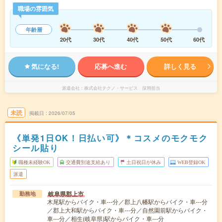
職場の雰囲気
年齢層
20代
30代
40代
50代
60代
気になる!
応募へ進む
詳しく見る
派遣会社
株式会社テクノ・サービス 採用担当
未読
掲載日
2026/07/05
《単発1日OK！日払い可》＊コスメのモクモク
シール貼り
職種未経験OK
交通費別途支給あり
土日祝日が休み
WEB登録OK
派遣
岐阜県郡上市
勤務地
木尾駅からバイク・車---分／郡上八幡駅からバイク・車---分
／郡上大和駅からバイク・車---分／自然園前駅からバイク・
車---分／相生(岐阜県)駅からバイク・車---分